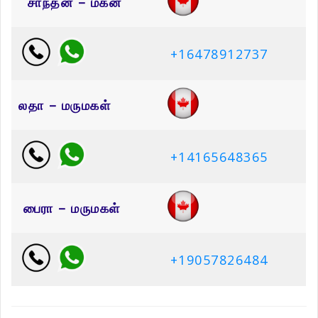
சாந்தன் – மகன்
+16478912737
லதா – மருமகள்
+14165648365
பைரா – மருமகள்
+19057826484