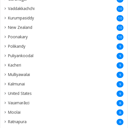
Vaddakkachchi
10
Kurumpasiddy
10
New Zealand
10
Poonakary
10
Polikandy
9
Puliyankoodal
9
Kacheri
9
Mulliyawalai
9
Kalmunai
9
United States
9
Vaṭamarāṭci
8
Moolai
8
Ratnapura
8