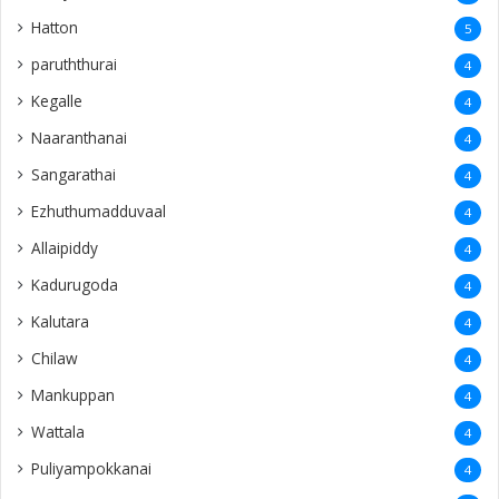
Hatton
5
paruththurai
4
Kegalle
4
Naaranthanai
4
Sangarathai
4
Ezhuthumadduvaal
4
Allaipiddy
4
Kadurugoda
4
Kalutara
4
Chilaw
4
Mankuppan
4
Wattala
4
Puliyampokkanai
4