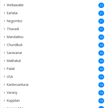
Wellawatte
22
Earlalai
21
Negombo
21
Thavadi
21
Mandaitivu
20
Chundikuli
20
Saravanai
20
Mathakal
20
Palali
20
USA
19
Kankesanturai
18
Varany
18
Kuppilan
18