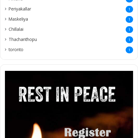
Periyakallar
1
Maskeliya
1
Chillalai
1
Thachanthopu
1
toronto
1