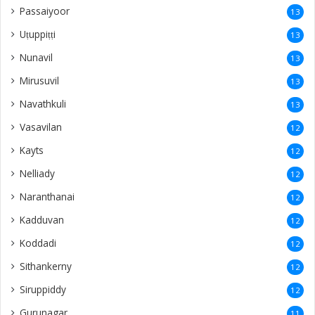
Passaiyoor
13
Uṭuppiṭṭi
13
Nunavil
13
Mirusuvil
13
Navathkuli
13
Vasavilan
12
Kayts
12
Nelliady
12
Naranthanai
12
Kadduvan
12
Koddadi
12
Sithankerny
12
Siruppiddy
12
Gurunagar
11