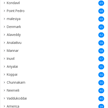
Kondavil
69
Point Pedro
68
malesiya
68
Denmark
65
Alaveddy
62
Analaitivu
58
Mannar
58
Inuvil
57
Ariyalai
55
Koppai
50
Chunnakam
50
Neerveli
40
Vaddukoddai
40
America
39