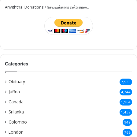
Ariviththal Donations / சேவைக்கான நன்கொடை
Categories
Obituary
7,533
Jaffna
4,744
Canada
1,964
Srilanka
1,432
Colombo
949
London
768