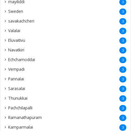
mayiliddi
3
Sweden
3
savakachcheri
3
Valalai
3
Eluvaitivu
3
Navatkiri
3
Echchamoddai
3
Vempadi
3
Pannalai
3
Sarasalai
3
Thunukkai
3
Pachchilapalli
3
Ramanathapuram
3
Kamparmalai
3