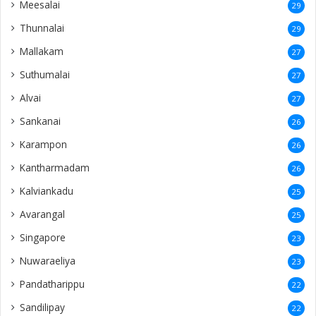
Meesalai
29
Thunnalai
29
Mallakam
27
Suthumalai
27
Alvai
27
Sankanai
26
Karampon
26
Kantharmadam
26
Kalviankadu
25
Avarangal
25
Singapore
23
Nuwaraeliya
23
Pandatharippu
22
Sandilipay
22