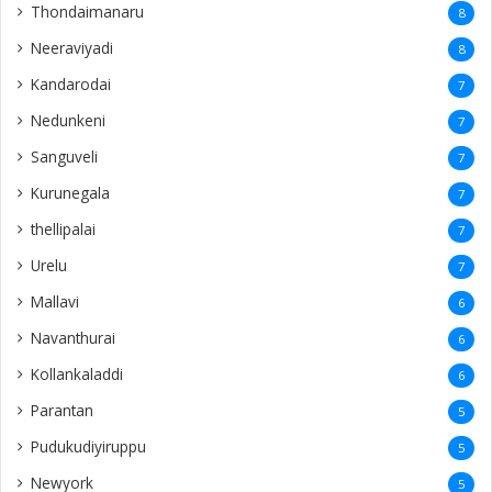
Thondaimanaru
8
Neeraviyadi
8
Kandarodai
7
Nedunkeni
7
Sanguveli
7
Kurunegala
7
thellipalai
7
Urelu
7
Mallavi
6
Navanthurai
6
Kollankaladdi
6
Parantan
5
Pudukudiyiruppu
5
Newyork
5