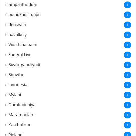
ampanthoddai
1
puthukudijiruppu
1
dehiwala
1
navatkuly
1
Vidaththatpalai
1
Funeral Live
1
Sivalingapuliyadi
1
Siruvilan
1
Indonesia
1
Mylani
1
Dambadeniya
1
Marampulam
1
Kanthalloor
1
Pinland
1