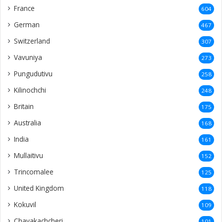
France
604
German
467
Switzerland
307
Vavuniya
273
Pungudutivu
258
Kilinochchi
248
Britain
175
Australia
168
India
161
Mullaitivu
152
Trincomalee
125
United Kingdom
118
Kokuvil
109
Chavakachcheri
101