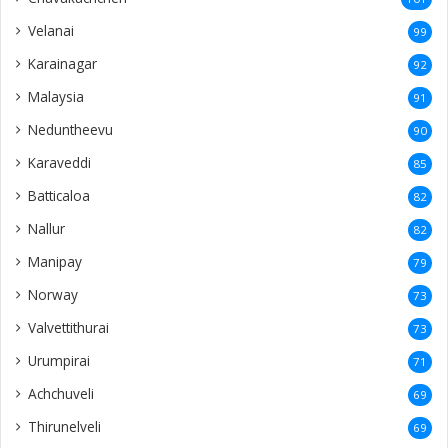
Velanai
99
Karainagar
92
Malaysia
91
Neduntheevu
90
Karaveddi
85
Batticaloa
82
Nallur
82
Manipay
79
Norway
73
Valvettithurai
73
Urumpirai
71
Achchuveli
69
Thirunelveli
69