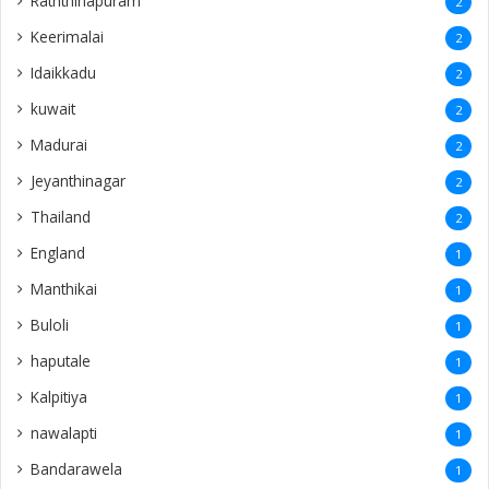
Raththinapuram
2
Keerimalai
2
Idaikkadu
2
kuwait
2
Madurai
2
Jeyanthinagar
2
Thailand
2
England
1
Manthikai
1
Buloli
1
haputale
1
Kalpitiya
1
nawalapti
1
Bandarawela
1