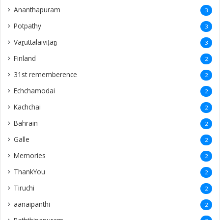
Ananthapuram
3
‎Potpathy
3
Vaṟuttalaiviḷāṉ
3
Finland
2
31st rememberence
2
Echchamodai
2
Kachchai
2
Bahrain
2
Galle
2
Memories
2
ThankYou
2
Tiruchi
2
aanaipanthi
2