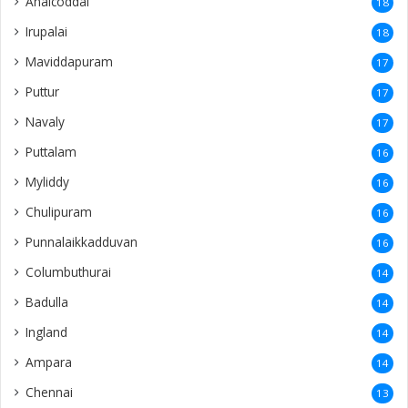
Anaicoddai
18
Irupalai
18
Maviddapuram
17
Puttur
17
Navaly
17
Puttalam
16
Myliddy
16
Chulipuram
16
Punnalaikkadduvan
16
Columbuthurai
14
Badulla
14
Ingland
14
Ampara
14
Chennai
13