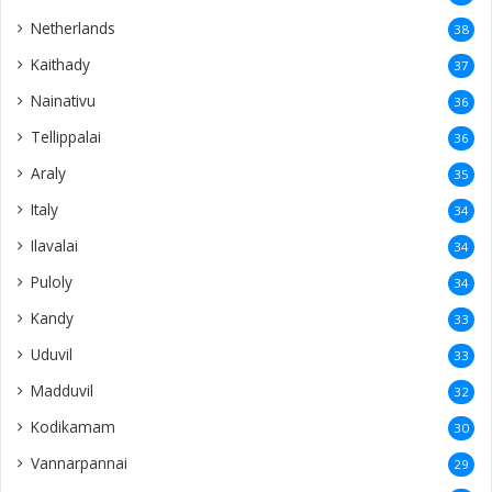
Netherlands
38
Kaithady
37
Nainativu
36
Tellippalai
36
Araly
35
Italy
34
Ilavalai
34
Puloly
34
Kandy
33
Uduvil
33
Madduvil
32
Kodikamam
30
Vannarpannai
29