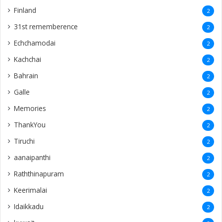
Finland
2
31st rememberence
2
Echchamodai
2
Kachchai
2
Bahrain
2
Galle
2
Memories
2
ThankYou
2
Tiruchi
2
aanaipanthi
2
Raththinapuram
2
Keerimalai
2
Idaikkadu
2