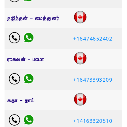
நஜிந்தன் – மைத்துனர்
+16474652402
ராகவன் – மாமா
+16473393209
கதா – தாய்
+14163320510