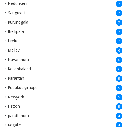
Nedunkeni
7
Sanguveli
7
Kurunegala
7
thellipalai
7
Urelu
7
Mallavi
6
Navanthurai
6
Kollankaladdi
6
Parantan
5
Pudukudiyiruppu
5
Newyork
5
Hatton
5
paruththurai
4
Kegalle
4