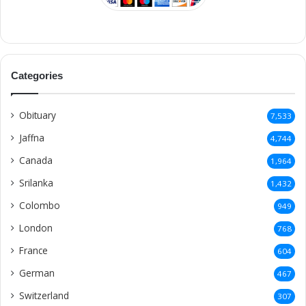
Categories
Obituary
7,533
Jaffna
4,744
Canada
1,964
Srilanka
1,432
Colombo
949
London
768
France
604
German
467
Switzerland
307