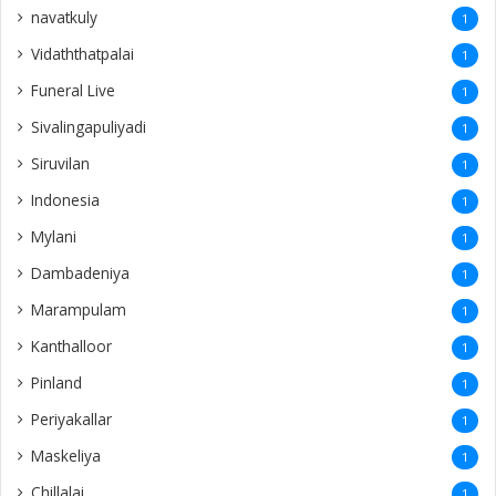
navatkuly
1
Vidaththatpalai
1
Funeral Live
1
Sivalingapuliyadi
1
Siruvilan
1
Indonesia
1
Mylani
1
Dambadeniya
1
Marampulam
1
Kanthalloor
1
Pinland
1
Periyakallar
1
Maskeliya
1
Chillalai
1