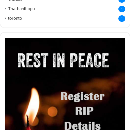
Thachanthopu
1
toronto
1