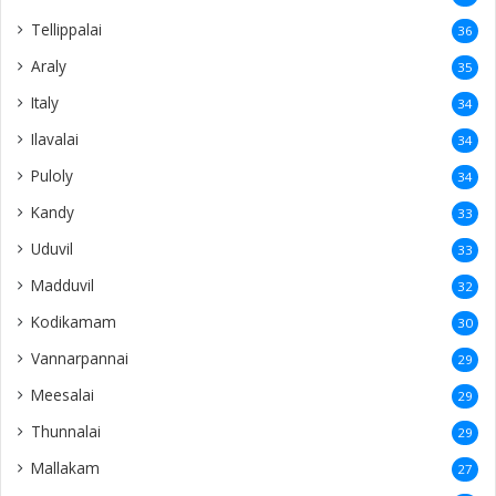
Tellippalai
36
Araly
35
Italy
34
Ilavalai
34
Puloly
34
Kandy
33
Uduvil
33
Madduvil
32
Kodikamam
30
Vannarpannai
29
Meesalai
29
Thunnalai
29
Mallakam
27