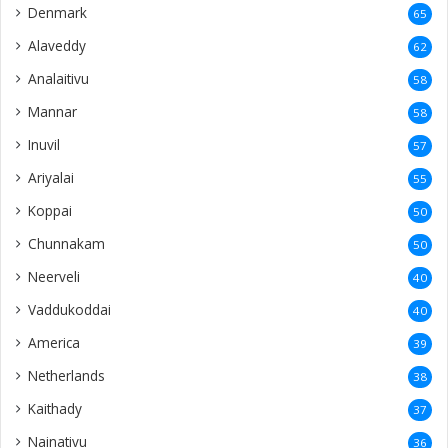
Denmark
65
Alaveddy
62
Analaitivu
58
Mannar
58
Inuvil
57
Ariyalai
55
Koppai
50
Chunnakam
50
Neerveli
40
Vaddukoddai
40
America
39
Netherlands
38
Kaithady
37
Nainativu
36