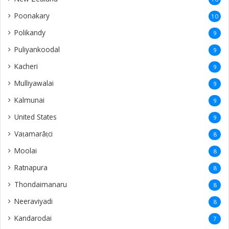
Poonakary
10
Polikandy
9
Puliyankoodal
9
Kacheri
9
Mulliyawalai
9
Kalmunai
9
United States
9
Vaṭamarāṭci
8
Moolai
8
Ratnapura
8
Thondaimanaru
8
Neeraviyadi
8
Kandarodai
7