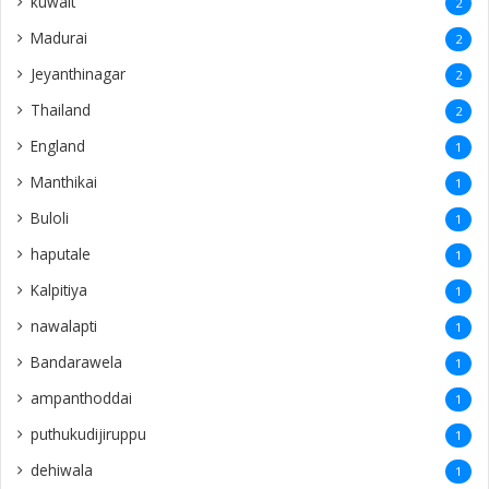
kuwait
2
Madurai
2
Jeyanthinagar
2
Thailand
2
England
1
Manthikai
1
Buloli
1
haputale
1
Kalpitiya
1
nawalapti
1
Bandarawela
1
ampanthoddai
1
puthukudijiruppu
1
dehiwala
1