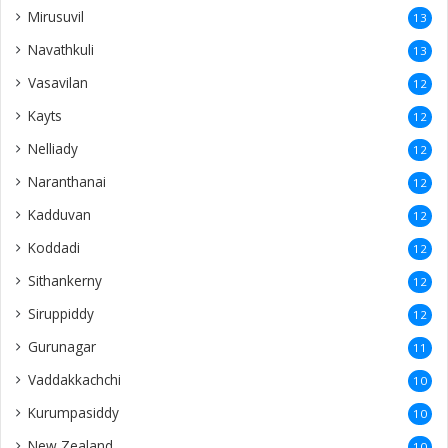
Mirusuvil
13
Navathkuli
13
Vasavilan
12
Kayts
12
Nelliady
12
Naranthanai
12
Kadduvan
12
Koddadi
12
Sithankerny
12
Siruppiddy
12
Gurunagar
11
Vaddakkachchi
10
Kurumpasiddy
10
New Zealand
10