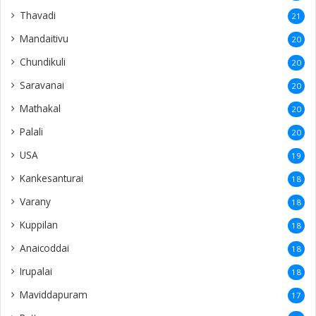
Thavadi
21
Mandaitivu
20
Chundikuli
20
Saravanai
20
Mathakal
20
Palali
20
USA
19
Kankesanturai
18
Varany
18
Kuppilan
18
Anaicoddai
18
Irupalai
18
Maviddapuram
17