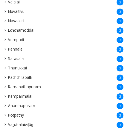
Valalai
3
Eluvaitivu
3
Navatkiri
3
Echchamoddai
3
Vempadi
3
Pannalai
3
Sarasalai
3
Thunukkai
3
Pachchilapalli
3
Ramanathapuram
3
Kamparmalai
3
Ananthapuram
3
‎Potpathy
3
Vaṟuttalaiviḷāṉ
3