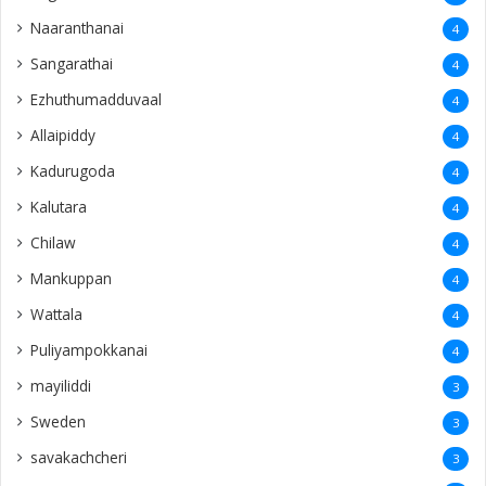
Naaranthanai
4
Sangarathai
4
Ezhuthumadduvaal
4
Allaipiddy
4
Kadurugoda
4
Kalutara
4
Chilaw
4
Mankuppan
4
Wattala
4
Puliyampokkanai
4
mayiliddi
3
Sweden
3
savakachcheri
3