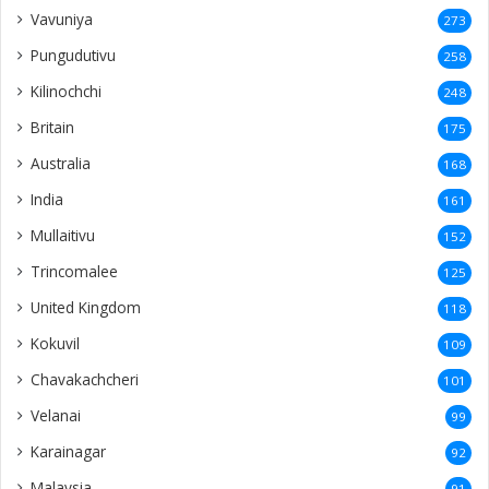
Vavuniya
273
Pungudutivu
258
Kilinochchi
248
Britain
175
Australia
168
India
161
Mullaitivu
152
Trincomalee
125
United Kingdom
118
Kokuvil
109
Chavakachcheri
101
Velanai
99
Karainagar
92
Malaysia
91