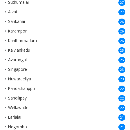
Suthumalai
27
Alvai
27
Sankanai
26
Karampon
26
Kantharmadam
26
Kalviankadu
25
Avarangal
25
Singapore
23
Nuwaraeliya
23
Pandatharippu
22
Sandilipay
22
Wellawatte
22
Earlalai
21
Negombo
21