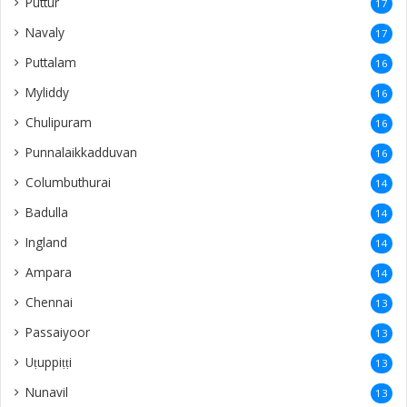
Puttur
17
Navaly
17
Puttalam
16
Myliddy
16
Chulipuram
16
Punnalaikkadduvan
16
Columbuthurai
14
Badulla
14
Ingland
14
Ampara
14
Chennai
13
Passaiyoor
13
Uṭuppiṭṭi
13
Nunavil
13