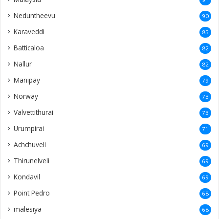
Neduntheevu
90
Karaveddi
85
Batticaloa
82
Nallur
82
Manipay
79
Norway
73
Valvettithurai
73
Urumpirai
71
Achchuveli
69
Thirunelveli
69
Kondavil
69
Point Pedro
68
malesiya
68