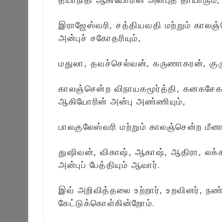
இராஜேஸ்வரி, சத்தியவதி மற்றும் காலஞ்
அன்புச் சகோதரியும்,
மதுலா, தவச்செல்வன், கருணாகரன், குரு
காலஞ்சென்ற விநாயகமூர்த்தி, கனகசேகரம
ஆகியோரின் அன்பு அண்ணியும்,
பாலகுலேஸ்வரி மற்றும் காலஞ்சென்ற மீனா
துஷிவன், விகாஷ், ஆகாஷ், ஆதிரா, லக்சய
அன்புப் பேத்தியும் ஆவார்.
இவ் அறிவித்தலை உற்றார், உறவினர், நண
கேட்டுக்கொள்கின்றோம்.