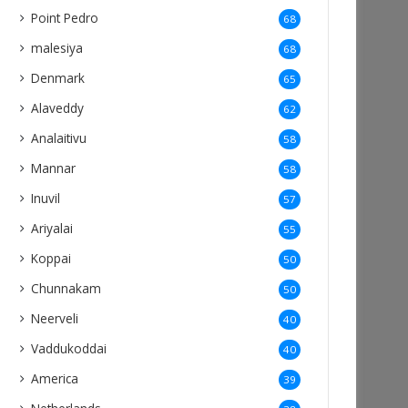
Point Pedro
68
malesiya
68
Denmark
65
Alaveddy
62
Analaitivu
58
Mannar
58
Inuvil
57
Ariyalai
55
Koppai
50
Chunnakam
50
Neerveli
40
Vaddukoddai
40
America
39