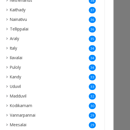
Netherlands
38
Kaithady
37
Nainativu
36
Tellippalai
36
Araly
35
Italy
34
Ilavalai
34
Puloly
34
Kandy
33
Uduvil
33
Madduvil
32
Kodikamam
30
Vannarpannai
29
Meesalai
29