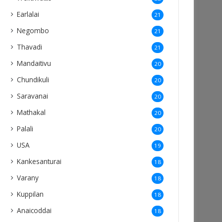
Earlalai
21
Negombo
21
Thavadi
21
Mandaitivu
20
Chundikuli
20
Saravanai
20
Mathakal
20
Palali
20
USA
19
Kankesanturai
18
Varany
18
Kuppilan
18
Anaicoddai
18