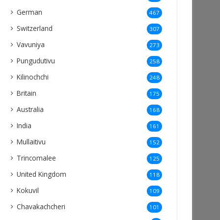
German
467
Switzerland
307
Vavuniya
273
Pungudutivu
258
Kilinochchi
248
Britain
175
Australia
168
India
161
Mullaitivu
152
Trincomalee
125
United Kingdom
118
Kokuvil
109
Chavakachcheri
101