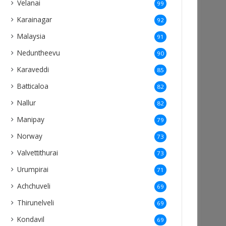
Velanai
99
Karainagar
92
Malaysia
91
Neduntheevu
90
Karaveddi
85
Batticaloa
82
Nallur
82
Manipay
79
Norway
73
Valvettithurai
73
Urumpirai
71
Achchuveli
69
Thirunelveli
69
Kondavil
69