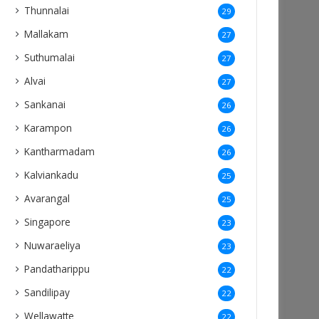
Thunnalai
29
Mallakam
27
Suthumalai
27
Alvai
27
Sankanai
26
Karampon
26
Kantharmadam
26
Kalviankadu
25
Avarangal
25
Singapore
23
Nuwaraeliya
23
Pandatharippu
22
Sandilipay
22
Wellawatte
22