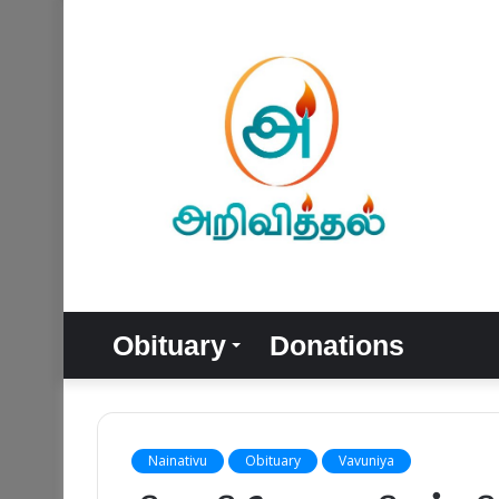
Obituary
Donations
Nainativu
Obituary
Vavuniya