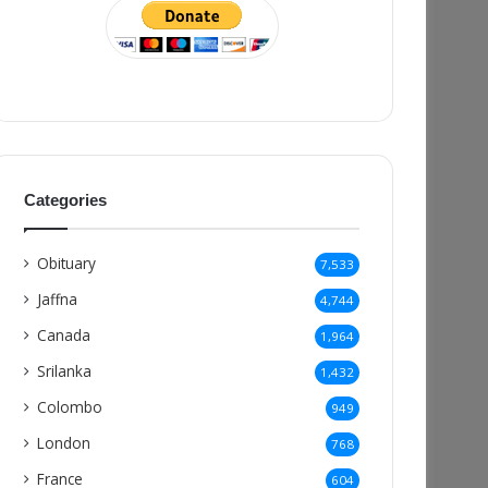
Categories
Obituary
7,533
Jaffna
4,744
Canada
1,964
Srilanka
1,432
Colombo
949
London
768
France
604