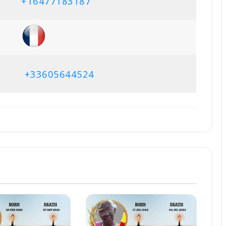
+16477183187
+33605644524