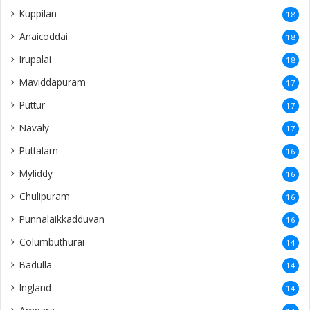
Kuppilan
18
Anaicoddai
18
Irupalai
18
Maviddapuram
17
Puttur
17
Navaly
17
Puttalam
16
Myliddy
16
Chulipuram
16
Punnalaikkadduvan
16
Columbuthurai
14
Badulla
14
Ingland
14