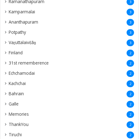
Ramanathapuram
3
Kamparmalai
3
Ananthapuram
3
‎Potpathy
3
Vaṟuttalaiviḷāṉ
3
Finland
2
31st rememberence
2
Echchamodai
2
Kachchai
2
Bahrain
2
Galle
2
Memories
2
ThankYou
2
Tiruchi
2