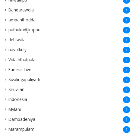
1
Bandarawela
1
ampanthoddai
1
puthukudijiruppu
1
dehiwala
1
navatkuly
1
Vidaththatpalai
1
Funeral Live
1
Sivalingapuliyadi
1
Siruvilan
1
Indonesia
1
Mylani
1
Dambadeniya
1
Marampulam
1