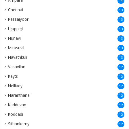
Ampara
14
Chennai
13
Passaiyoor
13
Uṭuppiṭṭi
13
Nunavil
13
Mirusuvil
13
Navathkuli
13
Vasavilan
12
Kayts
12
Nelliady
12
Naranthanai
12
Kadduvan
12
Koddadi
12
Sithankerny
12