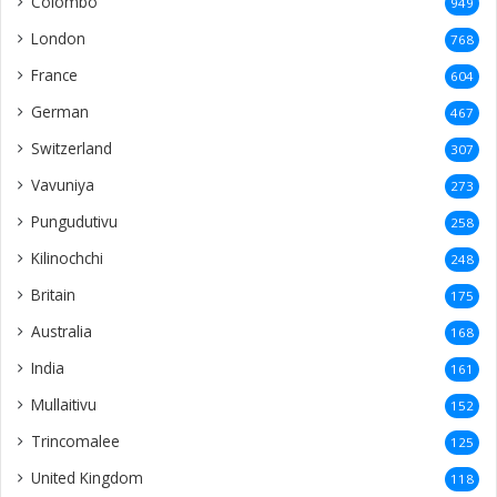
Colombo
949
London
768
France
604
German
467
Switzerland
307
Vavuniya
273
Pungudutivu
258
Kilinochchi
248
Britain
175
Australia
168
India
161
Mullaitivu
152
Trincomalee
125
United Kingdom
118