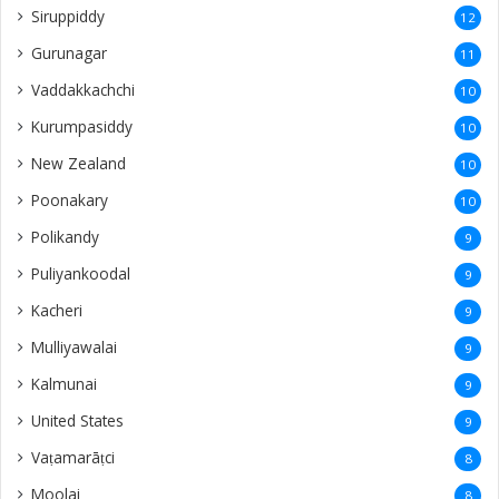
Siruppiddy
12
Gurunagar
11
Vaddakkachchi
10
Kurumpasiddy
10
New Zealand
10
Poonakary
10
Polikandy
9
Puliyankoodal
9
Kacheri
9
Mulliyawalai
9
Kalmunai
9
United States
9
Vaṭamarāṭci
8
Moolai
8