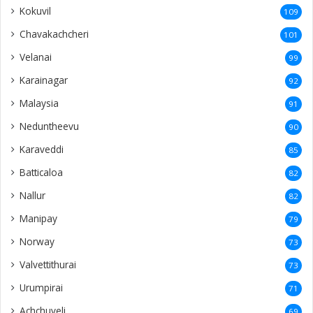
Kokuvil
109
Chavakachcheri
101
Velanai
99
Karainagar
92
Malaysia
91
Neduntheevu
90
Karaveddi
85
Batticaloa
82
Nallur
82
Manipay
79
Norway
73
Valvettithurai
73
Urumpirai
71
Achchuveli
69