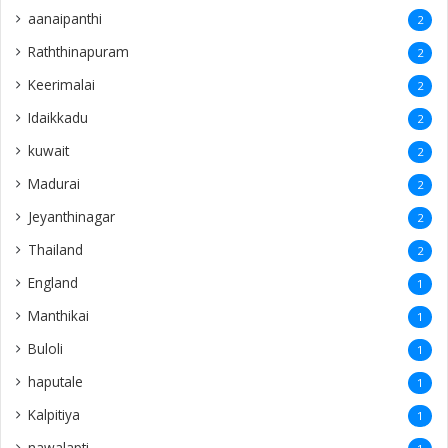
aanaipanthi
2
Raththinapuram
2
Keerimalai
2
Idaikkadu
2
kuwait
2
Madurai
2
Jeyanthinagar
2
Thailand
2
England
1
Manthikai
1
Buloli
1
haputale
1
Kalpitiya
1
nawalapti