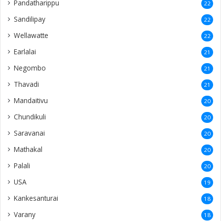
Pandatharippu
22
Sandilipay
22
Wellawatte
22
Earlalai
21
Negombo
21
Thavadi
21
Mandaitivu
20
Chundikuli
20
Saravanai
20
Mathakal
20
Palali
20
USA
19
Kankesanturai
18
Varany
18