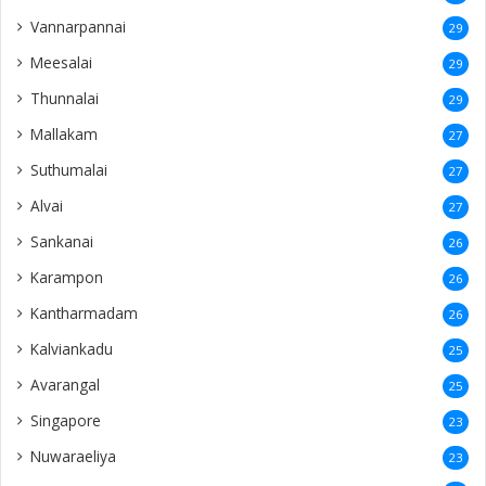
Vannarpannai
29
Meesalai
29
Thunnalai
29
Mallakam
27
Suthumalai
27
Alvai
27
Sankanai
26
Karampon
26
Kantharmadam
26
Kalviankadu
25
Avarangal
25
Singapore
23
Nuwaraeliya
23