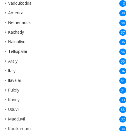
Vaddukoddai
40
America
39
Netherlands
38
Kaithady
37
Nainativu
36
Tellippalai
36
Araly
35
Italy
34
Ilavalai
34
Puloly
34
Kandy
33
Uduvil
33
Madduvil
32
Kodikamam
30