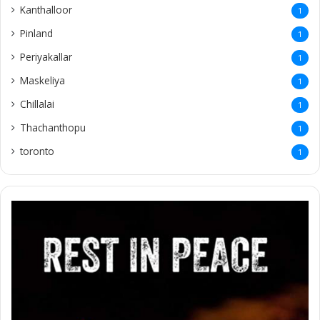
Kanthalloor
1
Pinland
1
Periyakallar
1
Maskeliya
1
Chillalai
1
Thachanthopu
1
toronto
1