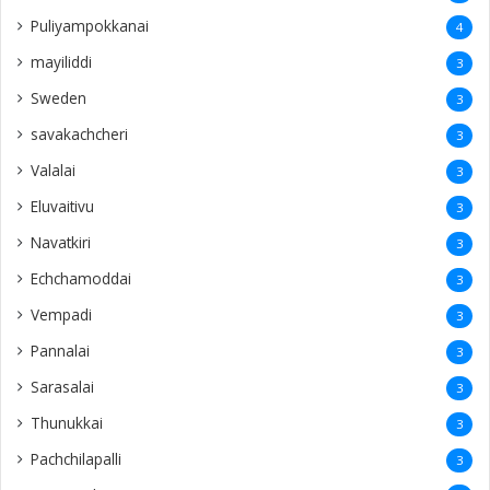
Puliyampokkanai
4
mayiliddi
3
Sweden
3
savakachcheri
3
Valalai
3
Eluvaitivu
3
Navatkiri
3
Echchamoddai
3
Vempadi
3
Pannalai
3
Sarasalai
3
Thunukkai
3
Pachchilapalli
3