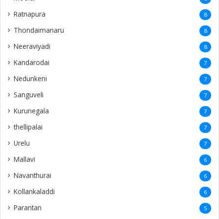
Ratnapura
8
Thondaimanaru
8
Neeraviyadi
8
Kandarodai
7
Nedunkeni
7
Sanguveli
7
Kurunegala
7
thellipalai
7
Urelu
7
Mallavi
6
Navanthurai
6
Kollankaladdi
6
Parantan
5