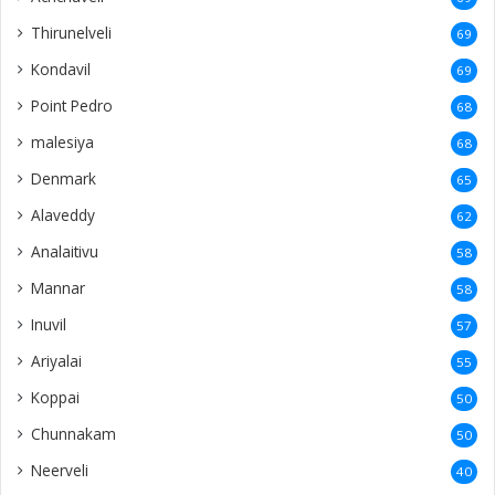
Thirunelveli
69
Kondavil
69
Point Pedro
68
malesiya
68
Denmark
65
Alaveddy
62
Analaitivu
58
Mannar
58
Inuvil
57
Ariyalai
55
Koppai
50
Chunnakam
50
Neerveli
40