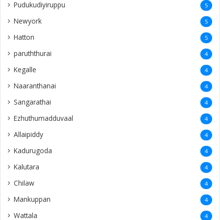
Pudukudiyiruppu
5
Newyork
5
Hatton
5
paruththurai
4
Kegalle
4
Naaranthanai
4
Sangarathai
4
Ezhuthumadduvaal
4
Allaipiddy
4
Kadurugoda
4
Kalutara
4
Chilaw
4
Mankuppan
4
Wattala
4