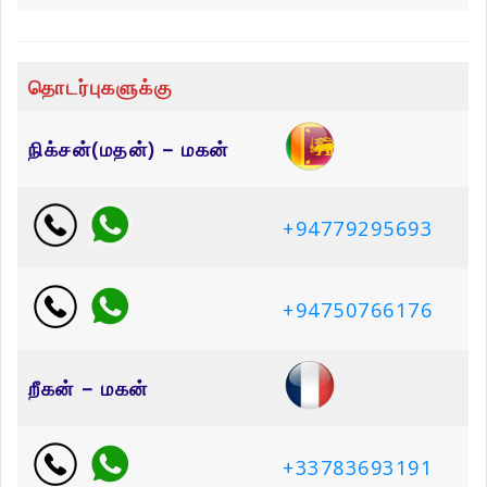
தொடர்புகளுக்கு
நிக்சன்(மதன்) – மகன்
+94779295693
+94750766176
றீகன் – மகன்
+33783693191