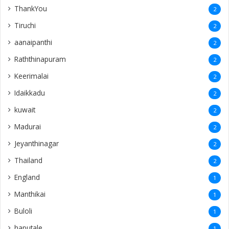
ThankYou
2
Tiruchi
2
aanaipanthi
2
Raththinapuram
2
Keerimalai
2
Idaikkadu
2
kuwait
2
Madurai
2
Jeyanthinagar
2
Thailand
2
England
1
Manthikai
1
Buloli
1
haputale
1