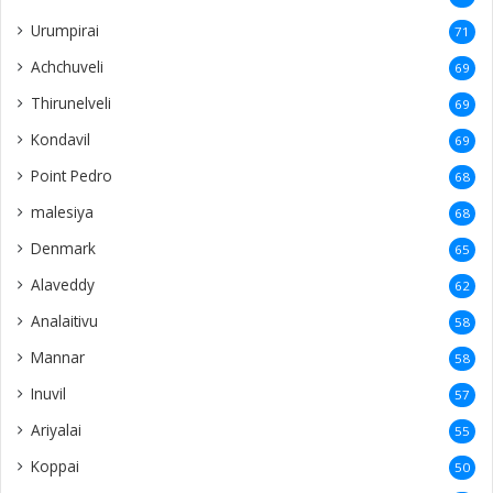
Urumpirai
71
Achchuveli
69
Thirunelveli
69
Kondavil
69
Point Pedro
68
malesiya
68
Denmark
65
Alaveddy
62
Analaitivu
58
Mannar
58
Inuvil
57
Ariyalai
55
Koppai
50