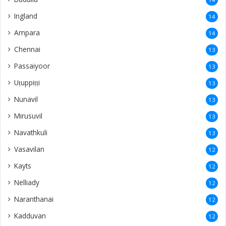
Ingland
14
Ampara
14
Chennai
13
Passaiyoor
13
Uṭuppiṭṭi
13
Nunavil
13
Mirusuvil
13
Navathkuli
13
Vasavilan
12
Kayts
12
Nelliady
12
Naranthanai
12
Kadduvan
12