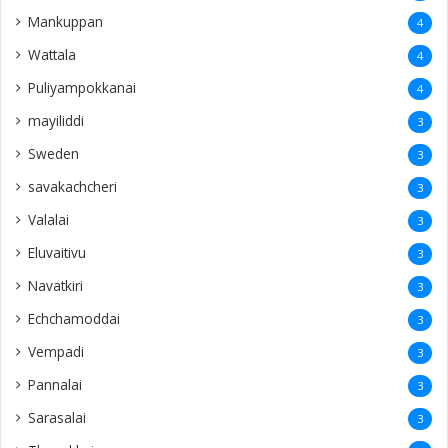
Mankuppan
4
Wattala
4
Puliyampokkanai
4
mayiliddi
3
Sweden
3
savakachcheri
3
Valalai
3
Eluvaitivu
3
Navatkiri
3
Echchamoddai
3
Vempadi
3
Pannalai
3
Sarasalai
3