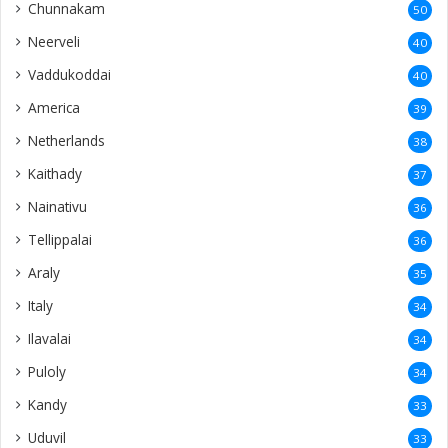
Chunnakam
50
Neerveli
40
Vaddukoddai
40
America
39
Netherlands
38
Kaithady
37
Nainativu
36
Tellippalai
36
Araly
35
Italy
34
Ilavalai
34
Puloly
34
Kandy
33
Uduvil
33