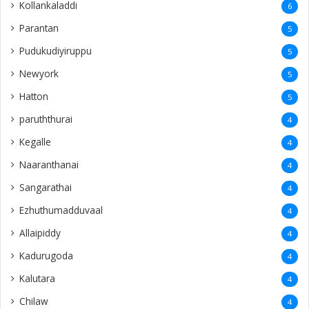
Kollankaladdi
6
Parantan
5
Pudukudiyiruppu
5
Newyork
5
Hatton
5
paruththurai
4
Kegalle
4
Naaranthanai
4
Sangarathai
4
Ezhuthumadduvaal
4
Allaipiddy
4
Kadurugoda
4
Kalutara
4
Chilaw
4