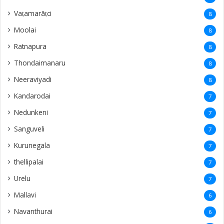
Vaṭamarāṭci
8
Moolai
8
Ratnapura
8
Thondaimanaru
8
Neeraviyadi
8
Kandarodai
7
Nedunkeni
7
Sanguveli
7
Kurunegala
7
thellipalai
7
Urelu
7
Mallavi
6
Navanthurai
6