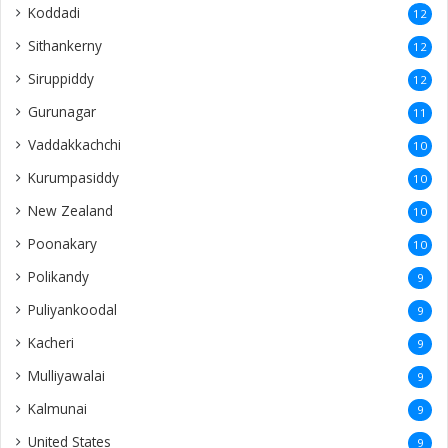
Koddadi
12
Sithankerny
12
Siruppiddy
12
Gurunagar
11
Vaddakkachchi
10
Kurumpasiddy
10
New Zealand
10
Poonakary
10
Polikandy
9
Puliyankoodal
9
Kacheri
9
Mulliyawalai
9
Kalmunai
9
United States
9