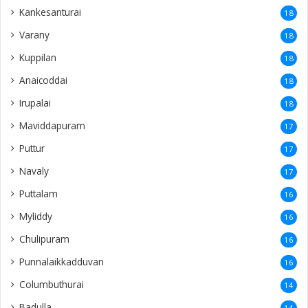
Kankesanturai
18
Varany
18
Kuppilan
18
Anaicoddai
18
Irupalai
18
Maviddapuram
17
Puttur
17
Navaly
17
Puttalam
16
Myliddy
16
Chulipuram
16
Punnalaikkadduvan
16
Columbuthurai
14
Badulla
14