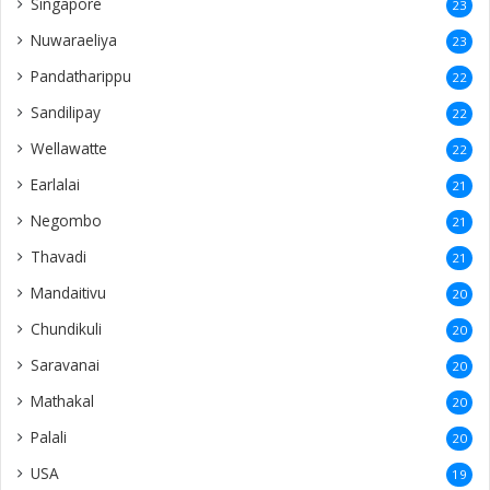
Singapore
23
Nuwaraeliya
23
Pandatharippu
22
Sandilipay
22
Wellawatte
22
Earlalai
21
Negombo
21
Thavadi
21
Mandaitivu
20
Chundikuli
20
Saravanai
20
Mathakal
20
Palali
20
USA
19