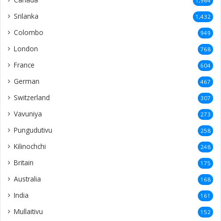
1,964
Srilanka
1,432
Colombo
949
London
768
France
604
German
467
Switzerland
307
Vavuniya
273
Pungudutivu
258
Kilinochchi
248
Britain
175
Australia
168
India
161
Mullaitivu
152