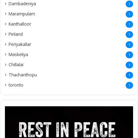
Dambadeniya
1
Marampulam
1
Kanthalloor
1
Pinland
1
Periyakallar
1
Maskeliya
1
Chillalai
1
Thachanthopu
1
toronto
1