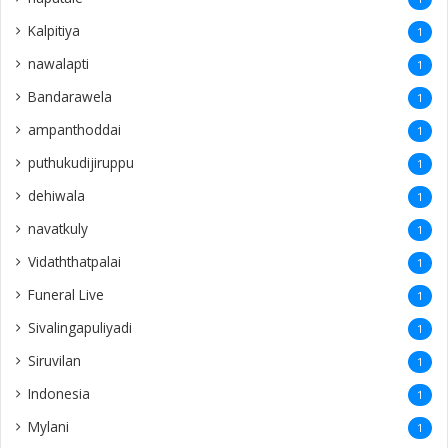
Kalpitiya
1
nawalapti
1
Bandarawela
1
ampanthoddai
1
puthukudijiruppu
1
dehiwala
1
navatkuly
1
Vidaththatpalai
1
Funeral Live
1
Sivalingapuliyadi
1
Siruvilan
1
Indonesia
1
Mylani
1