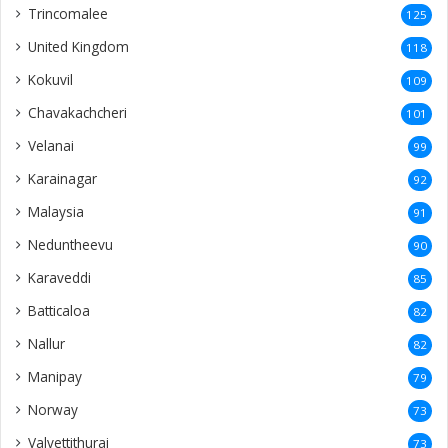
Trincomalee
125
United Kingdom
118
Kokuvil
109
Chavakachcheri
101
Velanai
99
Karainagar
92
Malaysia
91
Neduntheevu
90
Karaveddi
85
Batticaloa
82
Nallur
82
Manipay
79
Norway
73
Valvettithurai
73