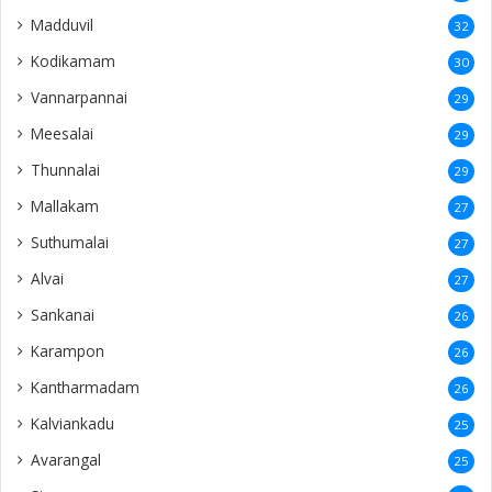
Madduvil
32
Kodikamam
30
Vannarpannai
29
Meesalai
29
Thunnalai
29
Mallakam
27
Suthumalai
27
Alvai
27
Sankanai
26
Karampon
26
Kantharmadam
26
Kalviankadu
25
Avarangal
25