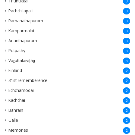
Thunukkai
3
Pachchilapalli
3
Ramanathapuram
3
Kamparmalai
3
Ananthapuram
3
‎Potpathy
3
Vaṟuttalaiviḷāṉ
3
Finland
2
31st rememberence
2
Echchamodai
2
Kachchai
2
Bahrain
2
Galle
2
Memories
2