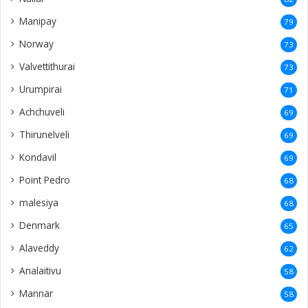
Manipay
79
Norway
73
Valvettithurai
73
Urumpirai
71
Achchuveli
69
Thirunelveli
69
Kondavil
69
Point Pedro
68
malesiya
68
Denmark
65
Alaveddy
62
Analaitivu
58
Mannar
58