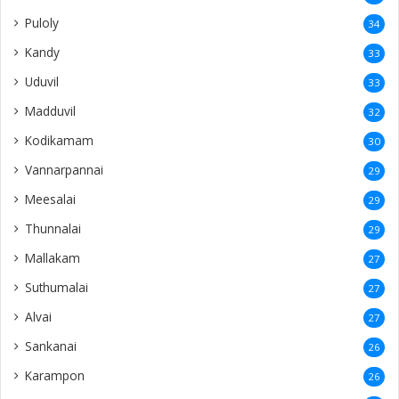
Puloly
34
Kandy
33
Uduvil
33
Madduvil
32
Kodikamam
30
Vannarpannai
29
Meesalai
29
Thunnalai
29
Mallakam
27
Suthumalai
27
Alvai
27
Sankanai
26
Karampon
26