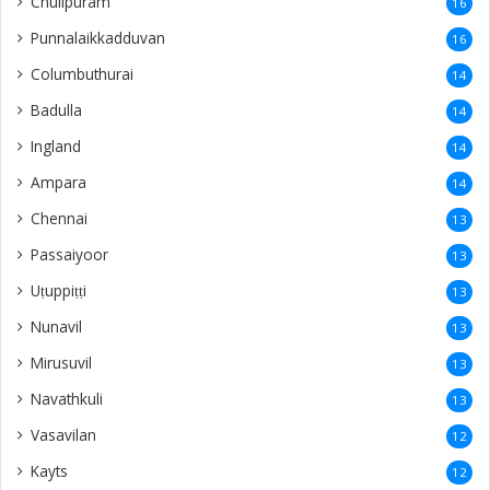
Chulipuram
16
Punnalaikkadduvan
16
Columbuthurai
14
Badulla
14
Ingland
14
Ampara
14
Chennai
13
Passaiyoor
13
Uṭuppiṭṭi
13
Nunavil
13
Mirusuvil
13
Navathkuli
13
Vasavilan
12
Kayts
12