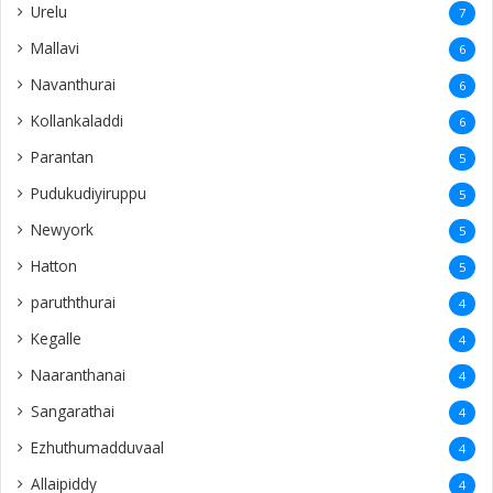
Urelu
7
Mallavi
6
Navanthurai
6
Kollankaladdi
6
Parantan
5
Pudukudiyiruppu
5
Newyork
5
Hatton
5
paruththurai
4
Kegalle
4
Naaranthanai
4
Sangarathai
4
Ezhuthumadduvaal
4
Allaipiddy
4