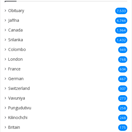
Obituary
7,533
Jaffna
4,744
Canada
1,964
Srilanka
1,432
Colombo
949
London
768
France
604
German
467
Switzerland
307
Vavuniya
273
Pungudutivu
258
Kilinochchi
248
Britain
175