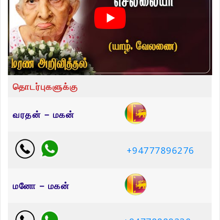
தொடர்புகளுக்கு
வரதன் – மகன்
+94777896276
மனோ – மகன்