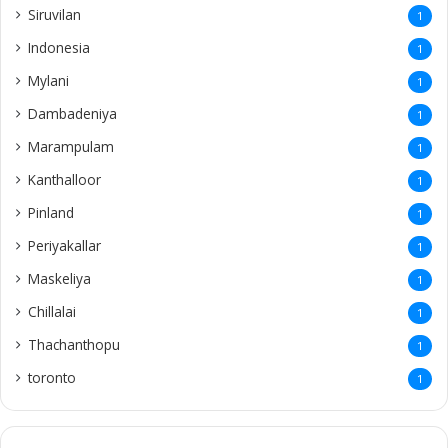
Siruvilan
1
Indonesia
1
Mylani
1
Dambadeniya
1
Marampulam
1
Kanthalloor
1
Pinland
1
Periyakallar
1
Maskeliya
1
Chillalai
1
Thachanthopu
1
toronto
1