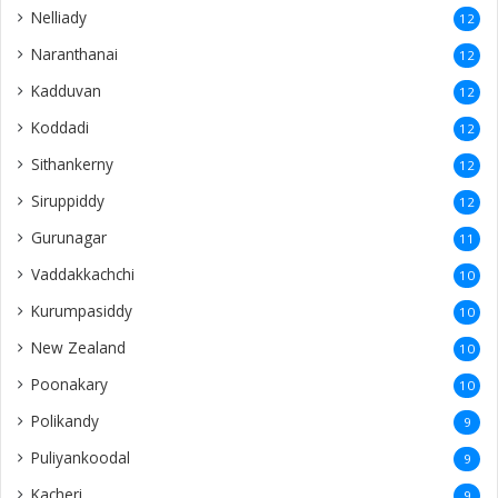
Nelliady
12
Naranthanai
12
Kadduvan
12
Koddadi
12
Sithankerny
12
Siruppiddy
12
Gurunagar
11
Vaddakkachchi
10
Kurumpasiddy
10
New Zealand
10
Poonakary
10
Polikandy
9
Puliyankoodal
9
Kacheri
9