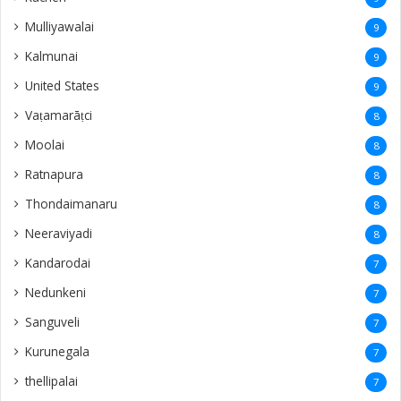
Mulliyawalai
9
Kalmunai
9
United States
9
Vaṭamarāṭci
8
Moolai
8
Ratnapura
8
Thondaimanaru
8
Neeraviyadi
8
Kandarodai
7
Nedunkeni
7
Sanguveli
7
Kurunegala
7
thellipalai
7