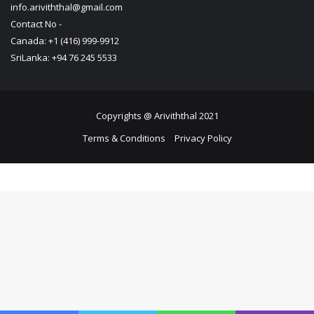
Follow Us
About Us
Ariviththal is all about online obituaries and it serves across the
globe.
Contact Us
info.ariviththal@gmail.com
Contact No -
Canada: +1 (416) 999-9912
SriLanka: +94 76 245 5533