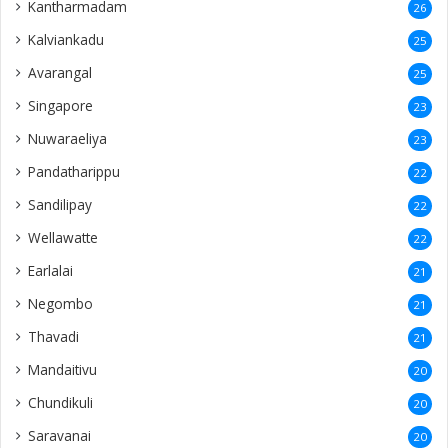
Kantharmadam
26
Kalviankadu
25
Avarangal
25
Singapore
23
Nuwaraeliya
23
Pandatharippu
22
Sandilipay
22
Wellawatte
22
Earlalai
21
Negombo
21
Thavadi
21
Mandaitivu
20
Chundikuli
20
Saravanai
20