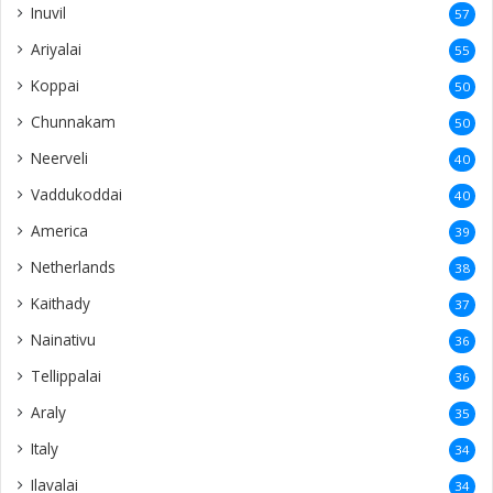
Inuvil
57
Ariyalai
55
Koppai
50
Chunnakam
50
Neerveli
40
Vaddukoddai
40
America
39
Netherlands
38
Kaithady
37
Nainativu
36
Tellippalai
36
Araly
35
Italy
34
Ilavalai
34