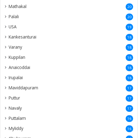
Mathakal
20
Palali
20
USA
19
Kankesanturai
18
Varany
18
Kuppilan
18
Anaicoddai
18
Irupalai
18
Maviddapuram
17
Puttur
17
Navaly
17
Puttalam
16
Myliddy
16