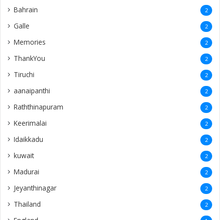
Bahrain
2
Galle
2
Memories
2
ThankYou
2
Tiruchi
2
aanaipanthi
2
Raththinapuram
2
Keerimalai
2
Idaikkadu
2
kuwait
2
Madurai
2
Jeyanthinagar
2
Thailand
2