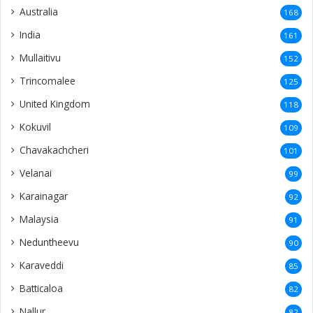
Australia
168
India
161
Mullaitivu
152
Trincomalee
125
United Kingdom
118
Kokuvil
109
Chavakachcheri
101
Velanai
99
Karainagar
92
Malaysia
91
Neduntheevu
90
Karaveddi
85
Batticaloa
82
Nallur
82