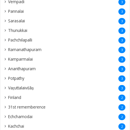
Vempadi
3
Pannalai
3
Sarasalai
3
Thunukkai
3
Pachchilapalli
3
Ramanathapuram
3
Kamparmalai
3
Ananthapuram
3
‎Potpathy
3
Vaṟuttalaiviḷāṉ
3
Finland
2
31st rememberence
2
Echchamodai
2
Kachchai
2