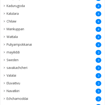
Kadurugoda
4
Kalutara
4
Chilaw
4
Mankuppan
4
Wattala
4
Puliyampokkanai
4
mayiliddi
3
Sweden
3
savakachcheri
3
Valalai
3
Eluvaitivu
3
Navatkiri
3
Echchamoddai
3