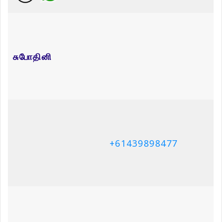
சுபோதினி
+61439898477
வினோதினி
+61433259173
தயாளினி
+447595321290
பிரபாலன்
+447878715285