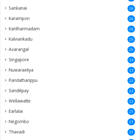
Columbuthurai
14
Badulla
14
Ingland
14
Ampara
14
Chennai
13
Passaiyoor
13
Uṭuppiṭṭi
13
Nunavil
13
Mirusuvil
13
Navathkuli
13
Vasavilan
12
Kayts
12
Nelliady
12
Naranthanai
12