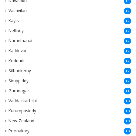
Navanthurai
6
Kollankaladdi
6
Parantan
5
Pudukudiyiruppu
5
Newyork
5
Hatton
5
paruththurai
4
Kegalle
4
Naaranthanai
4
Sangarathai
4
Ezhuthumadduvaal
4
Allaipiddy
4
Kadurugoda
4
Kalutara
4