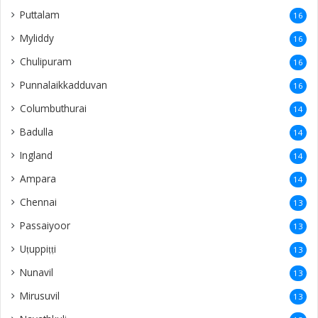
Kalmunai
9
United States
9
Vaṭamarāṭci
8
Moolai
8
Ratnapura
8
Thondaimanaru
8
Neeraviyadi
8
Kandarodai
7
Nedunkeni
7
Sanguveli
7
Kurunegala
7
thellipalai
7
Urelu
7
Mallavi
6