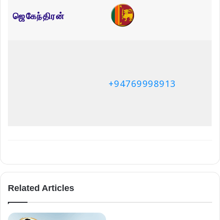
Name
Email
Website
Save my name, email, and website in this browser for the next
time I comment.
Please enter an answer in digits: