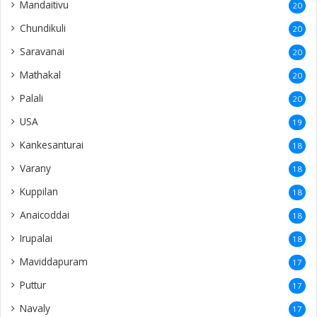
Kadduvan
12
Koddadi
12
Sithankerny
12
Siruppiddy
12
Gurunagar
11
Vaddakkachchi
10
Kurumpasiddy
10
New Zealand
10
Poonakary
10
Polikandy
9
Puliyankoodal
9
Kacheri
9
Mulliyawalai
9