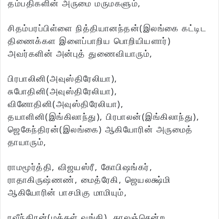
தம்பதிகளின் அருமை மருமகளும்,
சிதம்பரப்பிள்ளை நித்தியானந்தன்(இலங்கை கட்டிட
திணைக்கள இளைப்பாறிய பொறியியளார்)
அவர்களின் அன்புத் துணைவியாரும்,
பிரபாலினி(அவுஸ்திரேலியா),
சுபோதினி(அவுஸ்திரேலியா),
வினோதினி(அவுஸ்திரேலியா),
தயாளினி(இங்கிலாந்து), பிரபாலன்(இங்கிலாந்து),
ஜெகேந்திரன்(இலங்கை) ஆகியோரின் அருமைத்
தாயாரும்,
ராமமூர்த்தி, விஜயஸ்ரீ, கோபிஷங்கர்,
ராதாகிருஷ்ணண், மைத்ரேகி, ஜெயலக்ஷ்மி
ஆகியோரின் பாசமிகு மாமியும்,
ரவீந்திரன்(மக்கள் வங்கி), காலஞ்சென்ற