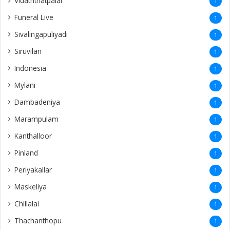
Follow Us
About Us
Ariviththal is all about online obituaries and it serves across the
globe.
Contact Us
info.ariviththal@gmail.com
Contact No -
Canada: +1 (416) 999-9912
SriLanka: +94 76 245 5533