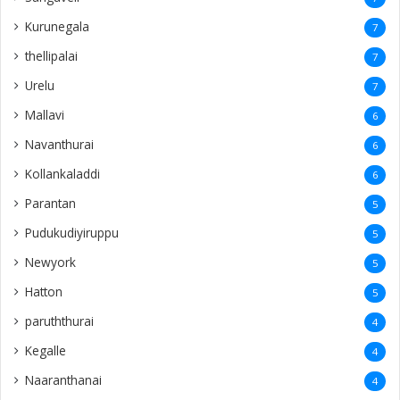
Sarasalai
3
Thunukkai
3
Pachchilapalli
3
Ramanathapuram
3
Kamparmalai
3
Ananthapuram
3
‎Potpathy
3
Vaṟuttalaiviḷāṉ
3
Finland
2
31st rememberence
2
Echchamodai
2
Kachchai
2
Bahrain
2
Galle
2