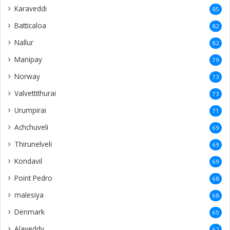
33
Uduvil
33
Madduvil
32
Kodikamam
30
Vannarpannai
29
Meesalai
29
Thunnalai
29
Mallakam
27
Suthumalai
27
Alvai
27
Sankanai
26
Karampon
26
Kantharmadam
26
Kalviankadu
25