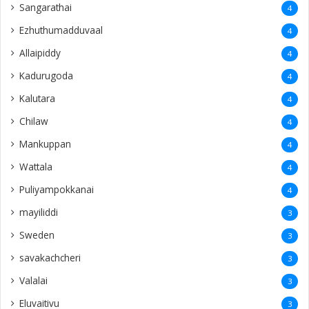
Memories
2
ThankYou
2
Tiruchi
2
aanaipanthi
2
Raththinapuram
2
Keerimalai
2
Idaikkadu
2
kuwait
2
Madurai
2
Jeyanthinagar
2
Thailand
2
England
1
Manthikai
1