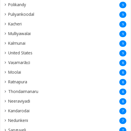
Chilaw
4
Mankuppan
4
Wattala
4
Puliyampokkanai
4
mayiliddi
3
Sweden
3
savakachcheri
3
Valalai
3
Eluvaitivu
3
Navatkiri
3
Echchamoddai
3
Vempadi
3
Pannalai
3