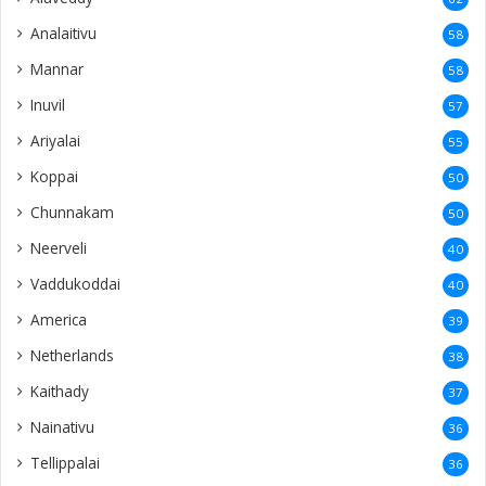
Avarangal
25
Singapore
23
Nuwaraeliya
23
Pandatharippu
22
Sandilipay
22
Wellawatte
22
Earlalai
21
Negombo
21
Thavadi
21
Mandaitivu
20
Chundikuli
20
Saravanai
20
Mathakal
20
Palali
20