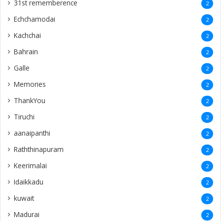
Mylani
1
Dambadeniya
1
Marampulam
1
Kanthalloor
1
Pinland
1
Periyakallar
1
Maskeliya
1
Chillalai
1
Thachanthopu
1
toronto
1