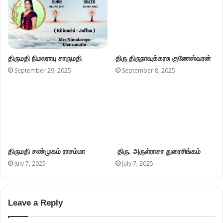
three + eighteen =
Ariviththal Donations / சேவைக்கான நன்கொடை
Categories
Obituary
7,533