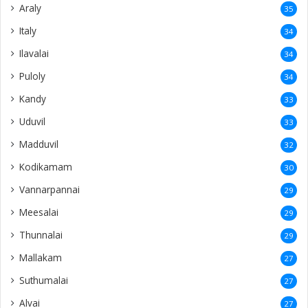
USA
19
Kankesanturai
18
Varany
18
Kuppilan
18
Anaicoddai
18
Irupalai
18
Maviddapuram
17
Puttur
17
Navaly
17
Puttalam
16
Myliddy
16
Chulipuram
16
Punnalaikkadduvan
16