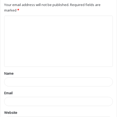
Jaffna
4,744
Canada
1,964
Srilanka
1,432
Colombo
949
London
768
France
604
German
467
Switzerland
307
Vavuniya
273
Pungudutivu
258
Kilinochchi
248
Britain
175
Australia
168
India
161