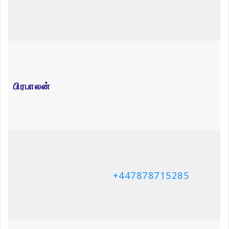
திருமதி சண்முகம் ராசம்மா
திரு. அருள்ராசா துரைசிங்கம்
July 7, 2025
July 7, 2025
Leave a Reply
Your email address will not be published.
Required fields are
marked
*