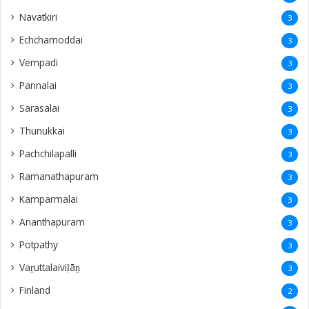
Buloli
1
haputale
1
Kalpitiya
1
nawalapti
1
Bandarawela
1
ampanthoddai
1
puthukudijiruppu
1
dehiwala
1
navatkuly
1
Vidaththatpalai
1
Funeral Live
1
Sivalingapuliyadi
1
Siruvilan
1
Indonesia
1