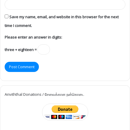
Mullaitivu
152
Trincomalee
125
United Kingdom
118
Kokuvil
109
Chavakachcheri
101
Velanai
99
Karainagar
92
Malaysia
91
Neduntheevu
90
Karaveddi
85
Batticaloa
82
Nallur
82
Manipay
79