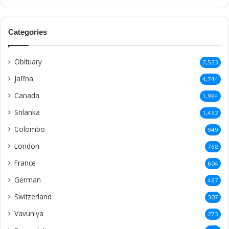
Norway
73
Valvettithurai
73
Urumpirai
71
Achchuveli
69
Thirunelveli
69
Kondavil
69
Point Pedro
68
malesiya
68
Denmark
65
Alaveddy
62
Analaitivu
58
Mannar
58
Inuvil
57
Ariyalai
55