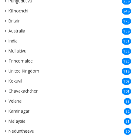
Koppai
50
Chunnakam
50
Neerveli
40
Vaddukoddai
40
America
39
Netherlands
38
Kaithady
37
Nainativu
36
Tellippalai
36
Araly
35
Italy
34
Ilavalai
34
Puloly
34
Kandy