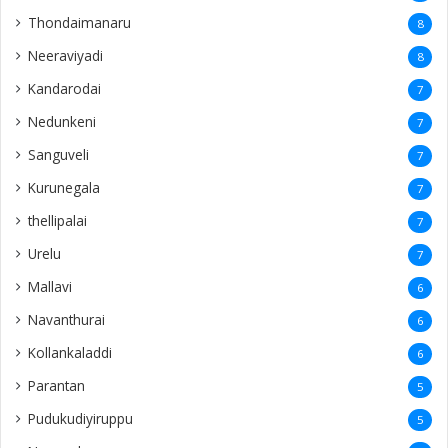
Thondaimanaru
8
Neeraviyadi
8
Kandarodai
7
Nedunkeni
7
Sanguveli
7
Kurunegala
7
thellipalai
7
Urelu
7
Mallavi
6
Navanthurai
6
Kollankaladdi
6
Parantan
5
Pudukudiyiruppu
5