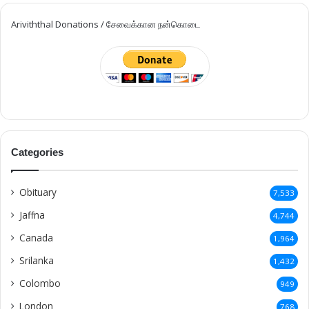
Ariviththal Donations / சேவைக்கான நன்கொடை
Categories
Obituary
7,533
Jaffna
4,744
Canada
1,964
Srilanka
1,432
Colombo
949
London
768