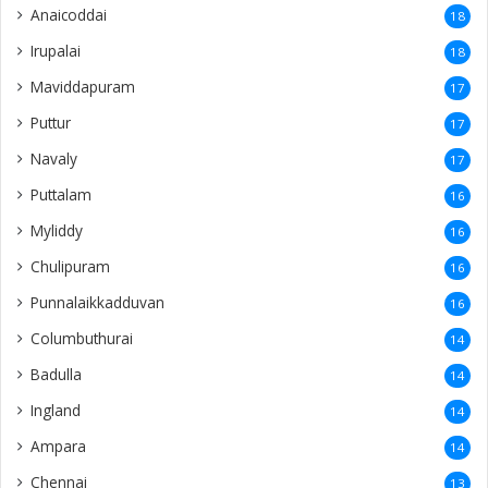
Anaicoddai
18
Irupalai
18
Maviddapuram
17
Puttur
17
Navaly
17
Puttalam
16
Myliddy
16
Chulipuram
16
Punnalaikkadduvan
16
Columbuthurai
14
Badulla
14
Ingland
14
Ampara
14
Chennai
13