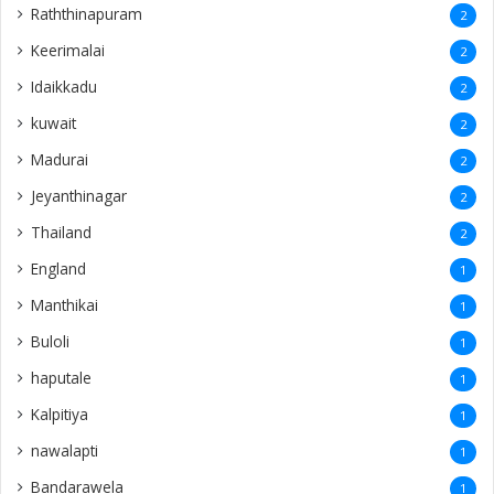
Raththinapuram
2
Keerimalai
2
Idaikkadu
2
kuwait
2
Madurai
2
Jeyanthinagar
2
Thailand
2
England
1
Manthikai
1
Buloli
1
haputale
1
Kalpitiya
1
nawalapti
1
Bandarawela
1