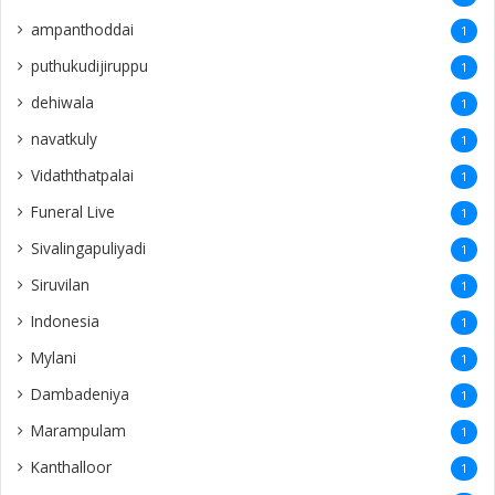
ampanthoddai
1
puthukudijiruppu
1
dehiwala
1
navatkuly
1
Vidaththatpalai
1
Funeral Live
1
Sivalingapuliyadi
1
Siruvilan
1
Indonesia
1
Mylani
1
Dambadeniya
1
Marampulam
1
Kanthalloor
1