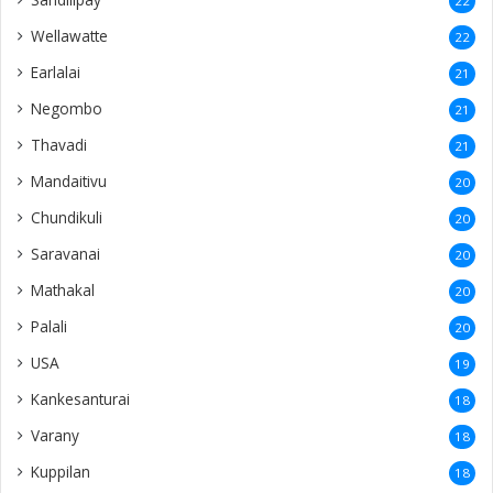
22
Wellawatte
22
Earlalai
21
Negombo
21
Thavadi
21
Mandaitivu
20
Chundikuli
20
Saravanai
20
Mathakal
20
Palali
20
USA
19
Kankesanturai
18
Varany
18
Kuppilan
18