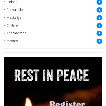
Pinland
1
Periyakallar
1
Maskeliya
1
Chillalai
1
Thachanthopu
1
toronto
1