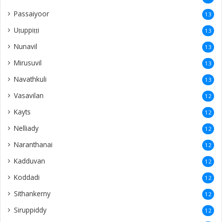
Passaiyoor
13
Uṭuppiṭṭi
13
Nunavil
13
Mirusuvil
13
Navathkuli
13
Vasavilan
12
Kayts
12
Nelliady
12
Naranthanai
12
Kadduvan
12
Koddadi
12
Sithankerny
12
Siruppiddy
12