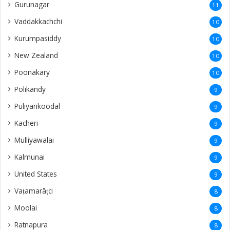
Gurunagar
11
Vaddakkachchi
10
Kurumpasiddy
10
New Zealand
10
Poonakary
10
Polikandy
9
Puliyankoodal
9
Kacheri
9
Mulliyawalai
9
Kalmunai
9
United States
9
Vaṭamarāṭci
8
Moolai
8
Ratnapura
8