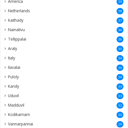
America
39
Netherlands
38
Kaithady
37
Nainativu
36
Tellippalai
36
Araly
35
Italy
34
Ilavalai
34
Puloly
34
Kandy
33
Uduvil
33
Madduvil
32
Kodikamam
30
Vannarpannai
29