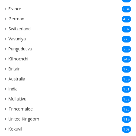
France
604
German
467
Switzerland
307
Vavuniya
273
Pungudutivu
258
Kilinochchi
248
Britain
175
Australia
168
India
161
Mullaitivu
152
Trincomalee
125
United Kingdom
118
Kokuvil
109