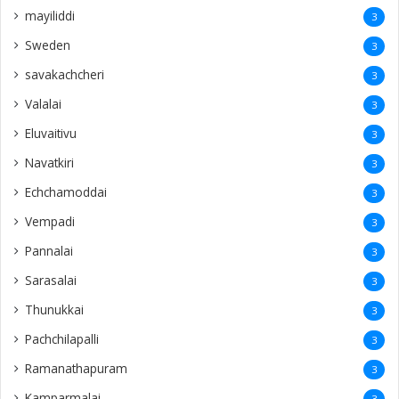
mayiliddi
3
Sweden
3
savakachcheri
3
Valalai
3
Eluvaitivu
3
Navatkiri
3
Echchamoddai
3
Vempadi
3
Pannalai
3
Sarasalai
3
Thunukkai
3
Pachchilapalli
3
Ramanathapuram
3
Kamparmalai
3