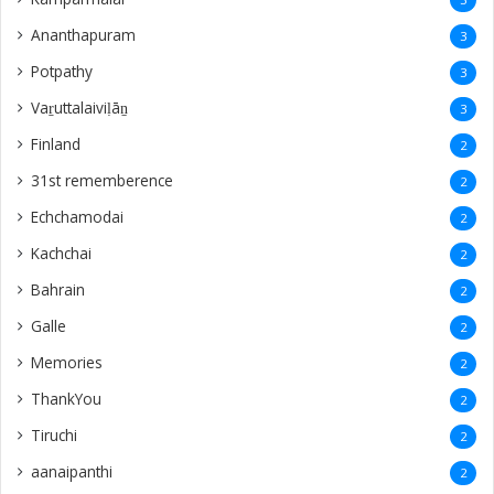
Ananthapuram
3
‎Potpathy
3
Vaṟuttalaiviḷāṉ
3
Finland
2
31st rememberence
2
Echchamodai
2
Kachchai
2
Bahrain
2
Galle
2
Memories
2
ThankYou
2
Tiruchi
2
aanaipanthi
2