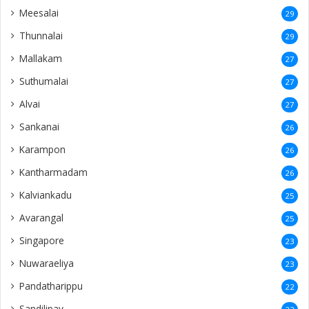
Meesalai
29
Thunnalai
29
Mallakam
27
Suthumalai
27
Alvai
27
Sankanai
26
Karampon
26
Kantharmadam
26
Kalviankadu
25
Avarangal
25
Singapore
23
Nuwaraeliya
23
Pandatharippu
22
Sandilipay