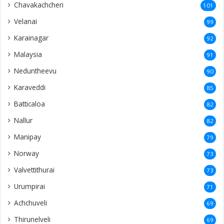
Chavakachcheri
101
Velanai
99
Karainagar
92
Malaysia
91
Neduntheevu
90
Karaveddi
85
Batticaloa
82
Nallur
82
Manipay
79
Norway
73
Valvettithurai
73
Urumpirai
71
Achchuveli
69
Thirunelveli
69