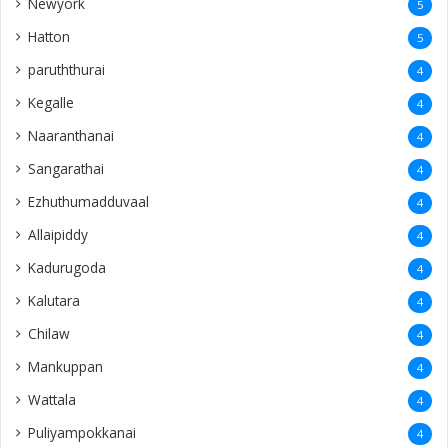
Newyork
5
Hatton
5
paruththurai
4
Kegalle
4
Naaranthanai
4
Sangarathai
4
Ezhuthumadduvaal
4
Allaipiddy
4
Kadurugoda
4
Kalutara
4
Chilaw
4
Mankuppan
4
Wattala
4
Puliyampokkanai
4