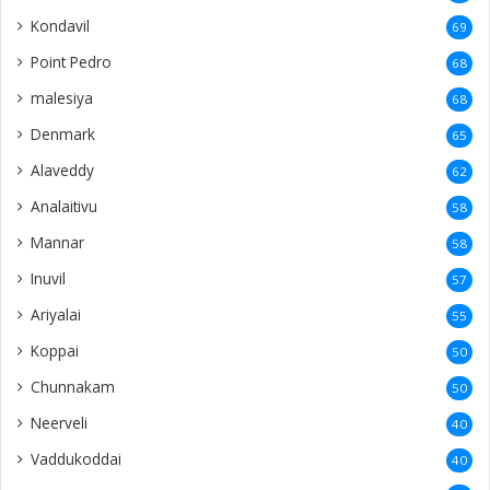
Kondavil
69
Point Pedro
68
malesiya
68
Denmark
65
Alaveddy
62
Analaitivu
58
Mannar
58
Inuvil
57
Ariyalai
55
Koppai
50
Chunnakam
50
Neerveli
40
Vaddukoddai
40