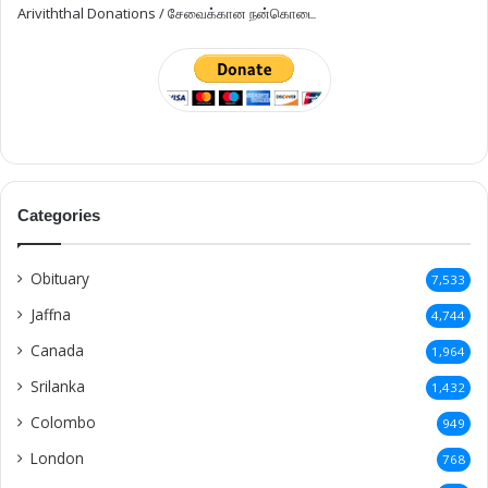
Ariviththal Donations / சேவைக்கான நன்கொடை
Categories
Obituary
7,533
Jaffna
4,744
Canada
1,964
Srilanka
1,432
Colombo
949
London
768