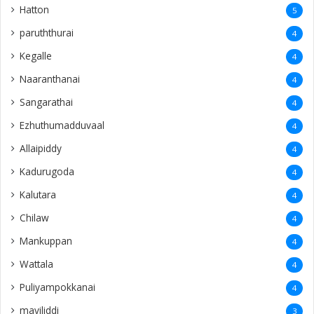
Hatton
5
paruththurai
4
Kegalle
4
Naaranthanai
4
Sangarathai
4
Ezhuthumadduvaal
4
Allaipiddy
4
Kadurugoda
4
Kalutara
4
Chilaw
4
Mankuppan
4
Wattala
4
Puliyampokkanai
4
mayiliddi
3