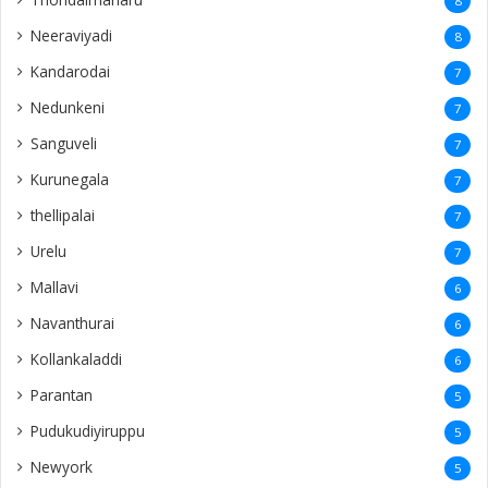
8
Neeraviyadi
8
Kandarodai
7
Nedunkeni
7
Sanguveli
7
Kurunegala
7
thellipalai
7
Urelu
7
Mallavi
6
Navanthurai
6
Kollankaladdi
6
Parantan
5
Pudukudiyiruppu
5
Newyork
5