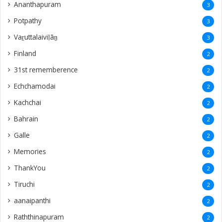
Ananthapuram
3
‎Potpathy
3
Vaṟuttalaiviḷāṉ
3
Finland
2
31st rememberence
2
Echchamodai
2
Kachchai
2
Bahrain
2
Galle
2
Memories
2
ThankYou
2
Tiruchi
2
aanaipanthi
2
Raththinapuram
2