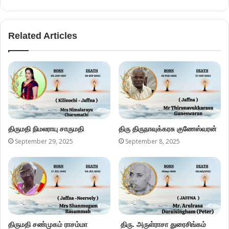
Related Articles
திருமதி நிமலராயு சாருமதி
திரு திருநாவுக்கரசு குணேஸ்வரன்
September 29, 2025
September 8, 2025
திருமதி சண்முகம் ராசம்மா
திரு. அருள்ராசா துரைசிங்கம்