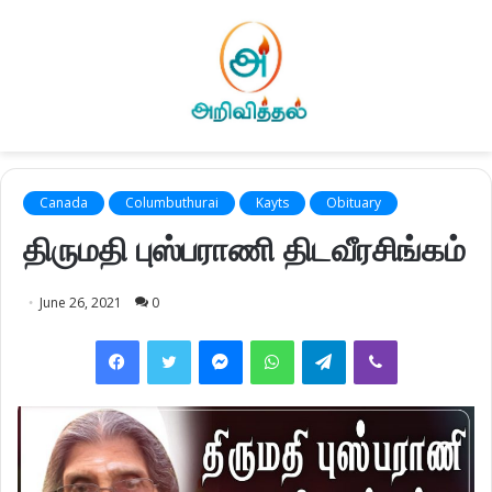
Canada
Columbuthurai
Kayts
Obituary
திருமதி புஸ்பராணி திடவீரசிங்கம்
June 26, 2021
0
Facebook
Twitter
Messenger
WhatsApp
Telegram
Viber