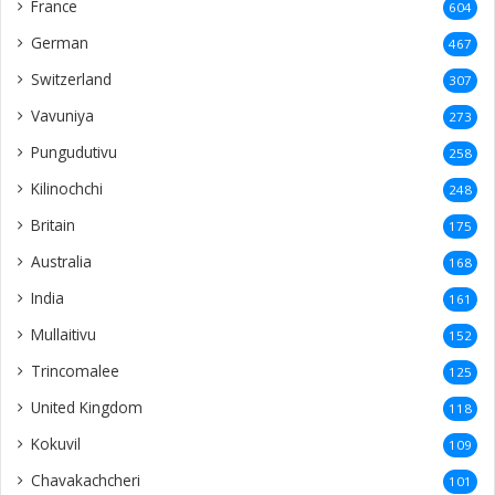
France
604
German
467
Switzerland
307
Vavuniya
273
Pungudutivu
258
Kilinochchi
248
Britain
175
Australia
168
India
161
Mullaitivu
152
Trincomalee
125
United Kingdom
118
Kokuvil
109
Chavakachcheri
101