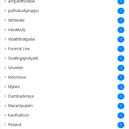
ampanthoddai
1
puthukudijiruppu
1
dehiwala
1
navatkuly
1
Vidaththatpalai
1
Funeral Live
1
Sivalingapuliyadi
1
Siruvilan
1
Indonesia
1
Mylani
1
Dambadeniya
1
Marampulam
1
Kanthalloor
1
Pinland
1