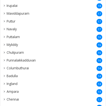
Irupalai
18
Maviddapuram
17
Puttur
17
Navaly
17
Puttalam
16
Myliddy
16
Chulipuram
16
Punnalaikkadduvan
16
Columbuthurai
14
Badulla
14
Ingland
14
Ampara
14
Chennai
13