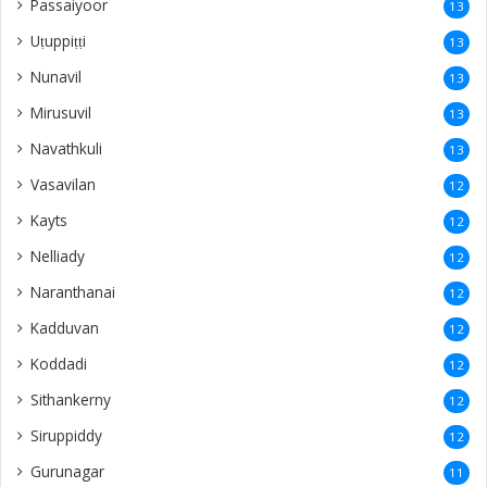
Passaiyoor
13
Uṭuppiṭṭi
13
Nunavil
13
Mirusuvil
13
Navathkuli
13
Vasavilan
12
Kayts
12
Nelliady
12
Naranthanai
12
Kadduvan
12
Koddadi
12
Sithankerny
12
Siruppiddy
12
Gurunagar
11