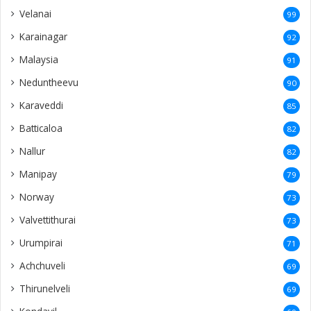
Velanai
99
Karainagar
92
Malaysia
91
Neduntheevu
90
Karaveddi
85
Batticaloa
82
Nallur
82
Manipay
79
Norway
73
Valvettithurai
73
Urumpirai
71
Achchuveli
69
Thirunelveli
69