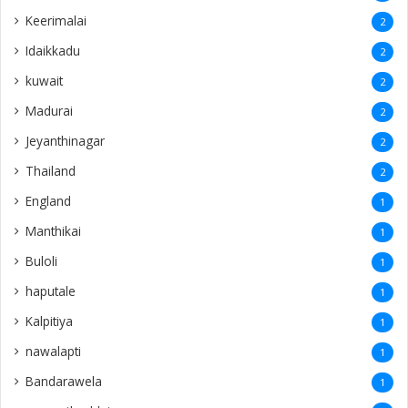
Keerimalai
2
Idaikkadu
2
kuwait
2
Madurai
2
Jeyanthinagar
2
Thailand
2
England
1
Manthikai
1
Buloli
1
haputale
1
Kalpitiya
1
nawalapti
1
Bandarawela
1