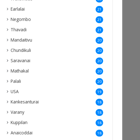
Earlalai
21
Negombo
21
Thavadi
21
Mandaitivu
20
Chundikuli
20
Saravanai
20
Mathakal
20
Palali
20
USA
19
Kankesanturai
18
Varany
18
Kuppilan
18
Anaicoddai
18