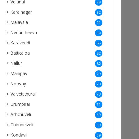
Velanai
99
Karainagar
92
Malaysia
91
Neduntheevu
90
Karaveddi
85
Batticaloa
82
Nallur
82
Manipay
79
Norway
73
Valvettithurai
73
Urumpirai
71
Achchuveli
69
Thirunelveli
69
Kondavil
69