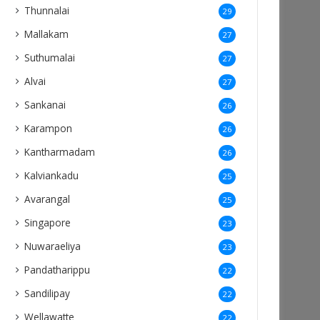
Thunnalai
29
Mallakam
27
Suthumalai
27
Alvai
27
Sankanai
26
Karampon
26
Kantharmadam
26
Kalviankadu
25
Avarangal
25
Singapore
23
Nuwaraeliya
23
Pandatharippu
22
Sandilipay
22
Wellawatte
22