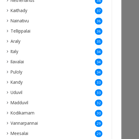
Netherlands
38
Kaithady
37
Nainativu
36
Tellippalai
36
Araly
35
Italy
34
Ilavalai
34
Puloly
34
Kandy
33
Uduvil
33
Madduvil
32
Kodikamam
30
Vannarpannai
29
Meesalai
29