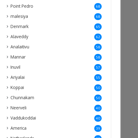
Point Pedro
68
malesiya
68
Denmark
65
Alaveddy
62
Analaitivu
58
Mannar
58
Inuvil
57
Ariyalai
55
Koppai
50
Chunnakam
50
Neerveli
40
Vaddukoddai
40
America
39