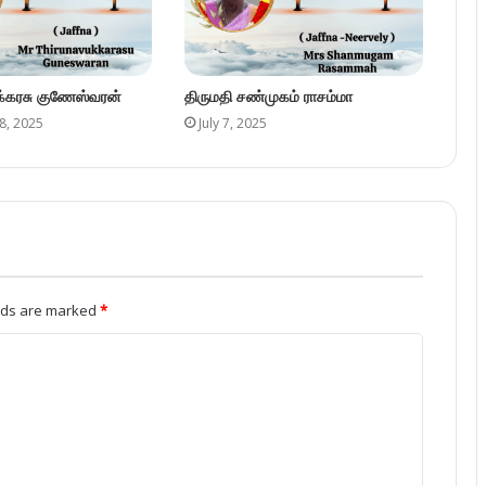
ுக்கரசு குணேஸ்வரன்
திருமதி சண்முகம் ராசம்மா
8, 2025
July 7, 2025
elds are marked
*