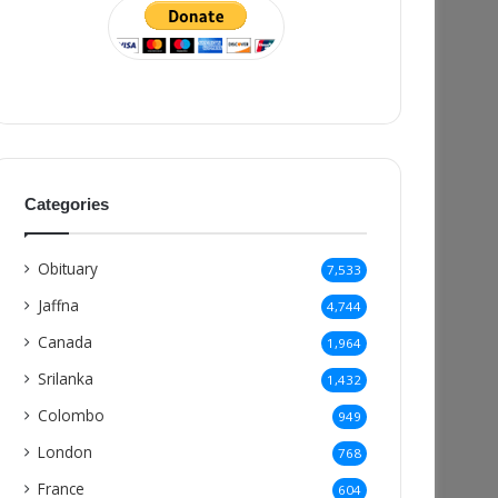
Categories
Obituary
7,533
Jaffna
4,744
Canada
1,964
Srilanka
1,432
Colombo
949
London
768
France
604