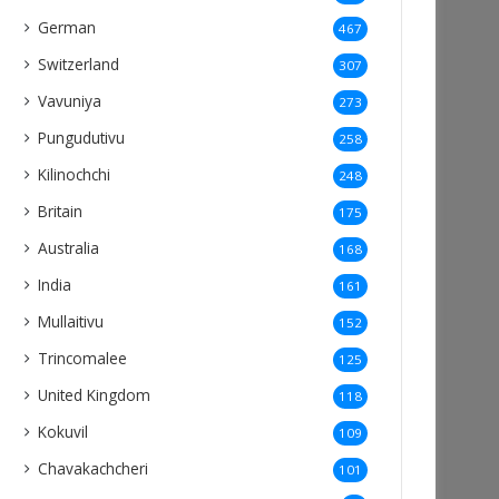
German
467
Switzerland
307
Vavuniya
273
Pungudutivu
258
Kilinochchi
248
Britain
175
Australia
168
India
161
Mullaitivu
152
Trincomalee
125
United Kingdom
118
Kokuvil
109
Chavakachcheri
101