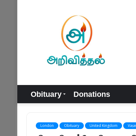
Obituary
Donations
London
Obituary
United Kingdom
Vaṭa