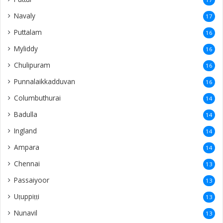
Navaly
17
Puttalam
16
Myliddy
16
Chulipuram
16
Punnalaikkadduvan
16
Columbuthurai
14
Badulla
14
Ingland
14
Ampara
14
Chennai
13
Passaiyoor
13
Uṭuppiṭṭi
13
Nunavil
13