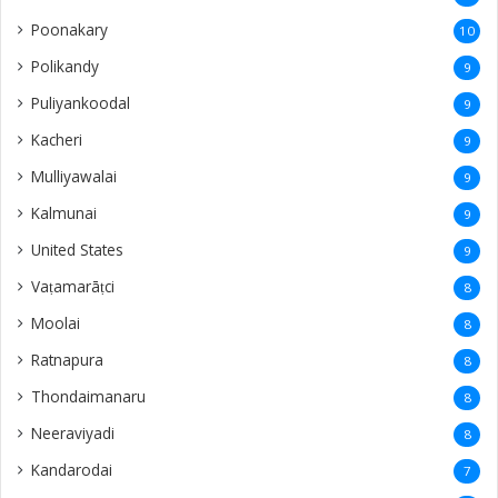
Poonakary
10
Polikandy
9
Puliyankoodal
9
Kacheri
9
Mulliyawalai
9
Kalmunai
9
United States
9
Vaṭamarāṭci
8
Moolai
8
Ratnapura
8
Thondaimanaru
8
Neeraviyadi
8
Kandarodai
7