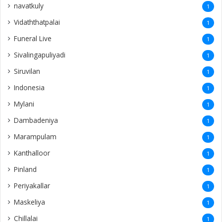
navatkuly
1
Vidaththatpalai
1
Funeral Live
1
Sivalingapuliyadi
1
Siruvilan
1
Indonesia
1
Mylani
1
Dambadeniya
1
Marampulam
1
Kanthalloor
1
Pinland
1
Periyakallar
1
Maskeliya
1
Chillalai
1