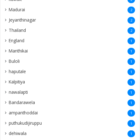
Madurai
2
Jeyanthinagar
2
Thailand
2
England
1
Manthikai
1
Buloli
1
haputale
1
Kalpitiya
1
nawalapti
1
Bandarawela
1
ampanthoddai
1
puthukudijiruppu
1
dehiwala
1