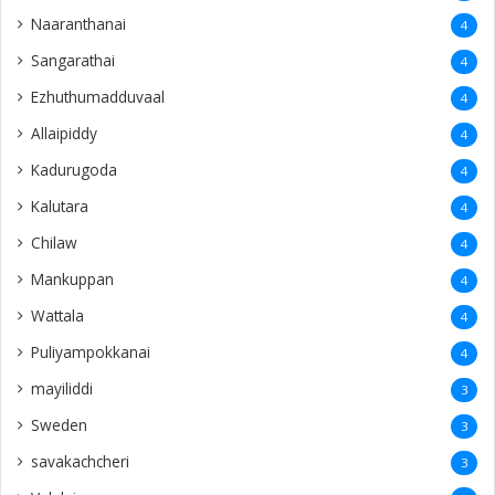
Naaranthanai
4
Sangarathai
4
Ezhuthumadduvaal
4
Allaipiddy
4
Kadurugoda
4
Kalutara
4
Chilaw
4
Mankuppan
4
Wattala
4
Puliyampokkanai
4
mayiliddi
3
Sweden
3
savakachcheri
3