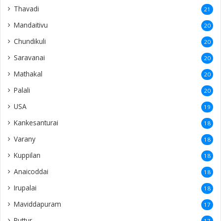
Thavadi
21
Mandaitivu
20
Chundikuli
20
Saravanai
20
Mathakal
20
Palali
20
USA
19
Kankesanturai
18
Varany
18
Kuppilan
18
Anaicoddai
18
Irupalai
18
Maviddapuram
17
Puttur
17