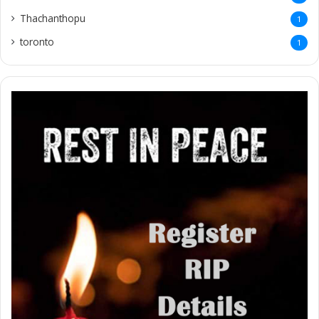
Thachanthopu
1
toronto
1