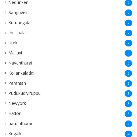
Nedunkeni
7
Sanguveli
7
Kurunegala
7
thellipalai
7
Urelu
7
Mallavi
6
Navanthurai
6
Kollankaladdi
6
Parantan
5
Pudukudiyiruppu
5
Newyork
5
Hatton
5
paruththurai
4
Kegalle
4