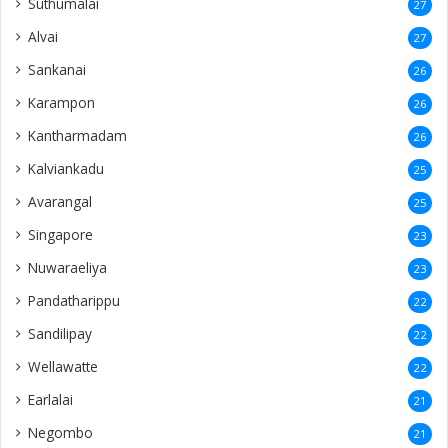
Suthumalai
27
Alvai
27
Sankanai
26
Karampon
26
Kantharmadam
26
Kalviankadu
25
Avarangal
25
Singapore
23
Nuwaraeliya
23
Pandatharippu
22
Sandilipay
22
Wellawatte
22
Earlalai
21
Negombo
21