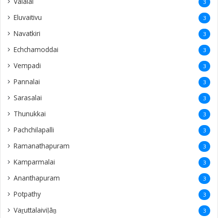
Valalai
3
Eluvaitivu
3
Navatkiri
3
Echchamoddai
3
Vempadi
3
Pannalai
3
Sarasalai
3
Thunukkai
3
Pachchilapalli
3
Ramanathapuram
3
Kamparmalai
3
Ananthapuram
3
‎Potpathy
3
Vaṟuttalaiviḷāṉ
3