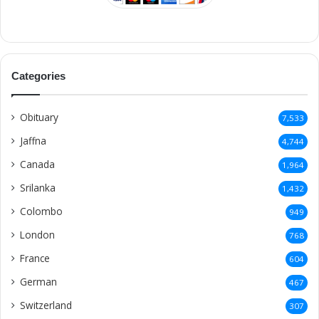
Categories
Obituary
7,533
Jaffna
4,744
Canada
1,964
Srilanka
1,432
Colombo
949
London
768
France
604
German
467
Switzerland
307