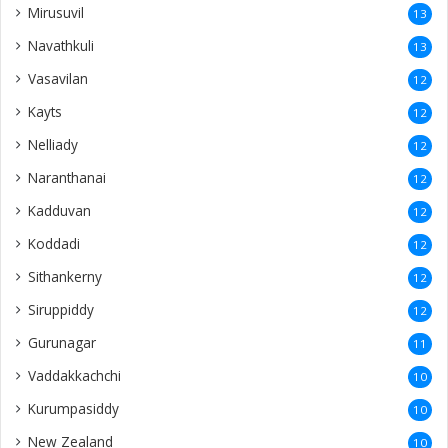
Mirusuvil
13
Navathkuli
13
Vasavilan
12
Kayts
12
Nelliady
12
Naranthanai
12
Kadduvan
12
Koddadi
12
Sithankerny
12
Siruppiddy
12
Gurunagar
11
Vaddakkachchi
10
Kurumpasiddy
10
New Zealand
10