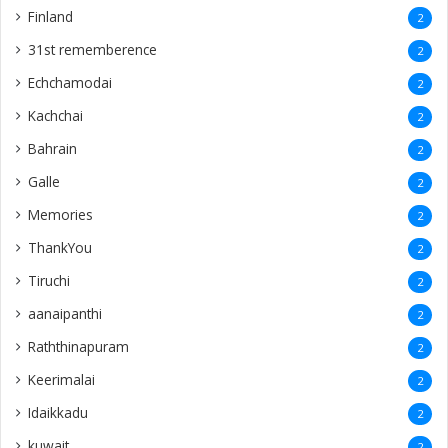
Finland
2
31st rememberence
2
Echchamodai
2
Kachchai
2
Bahrain
2
Galle
2
Memories
2
ThankYou
2
Tiruchi
2
aanaipanthi
2
Raththinapuram
2
Keerimalai
2
Idaikkadu
2
kuwait
2