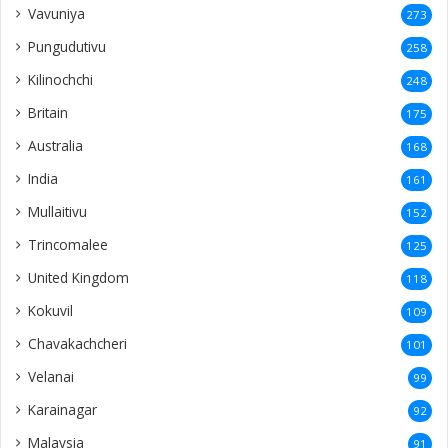
Vavuniya
273
Pungudutivu
258
Kilinochchi
248
Britain
175
Australia
168
India
161
Mullaitivu
152
Trincomalee
125
United Kingdom
118
Kokuvil
109
Chavakachcheri
101
Velanai
99
Karainagar
92
Malaysia
91