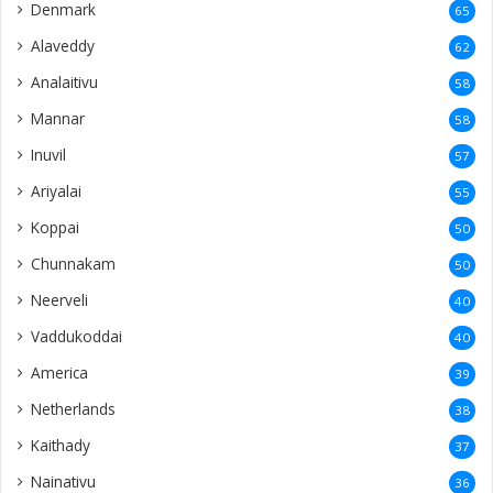
Denmark
65
Alaveddy
62
Analaitivu
58
Mannar
58
Inuvil
57
Ariyalai
55
Koppai
50
Chunnakam
50
Neerveli
40
Vaddukoddai
40
America
39
Netherlands
38
Kaithady
37
Nainativu
36