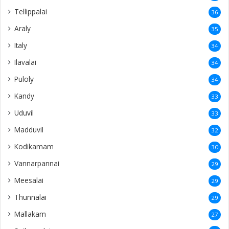
Tellippalai
36
Araly
35
Italy
34
Ilavalai
34
Puloly
34
Kandy
33
Uduvil
33
Madduvil
32
Kodikamam
30
Vannarpannai
29
Meesalai
29
Thunnalai
29
Mallakam
27