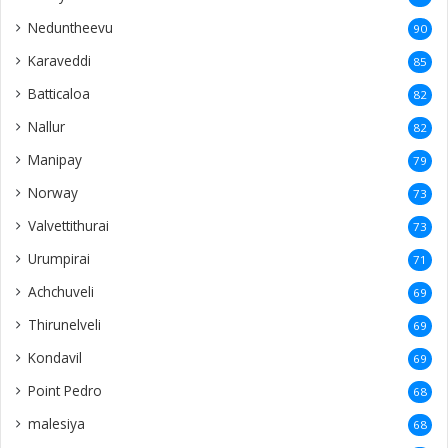
Neduntheevu
90
Karaveddi
85
Batticaloa
82
Nallur
82
Manipay
79
Norway
73
Valvettithurai
73
Urumpirai
71
Achchuveli
69
Thirunelveli
69
Kondavil
69
Point Pedro
68
malesiya
68