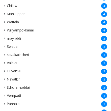
Chilaw
4
Mankuppan
4
Wattala
4
Puliyampokkanai
4
mayiliddi
3
Sweden
3
savakachcheri
3
Valalai
3
Eluvaitivu
3
Navatkiri
3
Echchamoddai
3
Vempadi
3
Pannalai
3