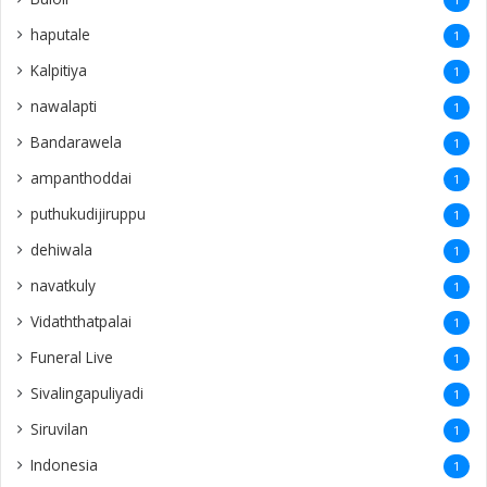
haputale
1
Kalpitiya
1
nawalapti
1
Bandarawela
1
ampanthoddai
1
puthukudijiruppu
1
dehiwala
1
navatkuly
1
Vidaththatpalai
1
Funeral Live
1
Sivalingapuliyadi
1
Siruvilan
1
Indonesia
1