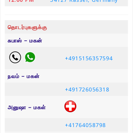
தொடர்புகளுக்கு
சுபாஸ் – மகன்
+4915156357594
நவம் – மகன்
+491726056318
அனுஷா – மகள்
+41764058798