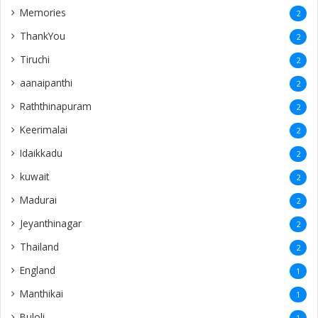
Memories
2
ThankYou
2
Tiruchi
2
aanaipanthi
2
Raththinapuram
2
Keerimalai
2
Idaikkadu
2
kuwait
2
Madurai
2
Jeyanthinagar
2
Thailand
2
England
1
Manthikai
1
Buloli
1