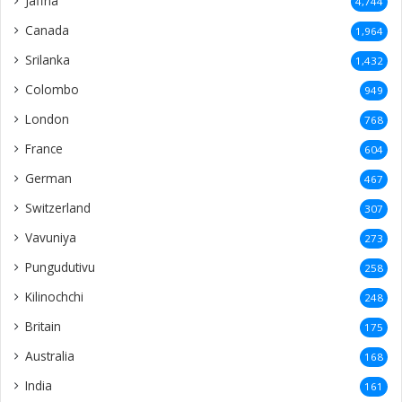
Jaffna
4,744
Canada
1,964
Srilanka
1,432
Colombo
949
London
768
France
604
German
467
Switzerland
307
Vavuniya
273
Pungudutivu
258
Kilinochchi
248
Britain
175
Australia
168
India
161