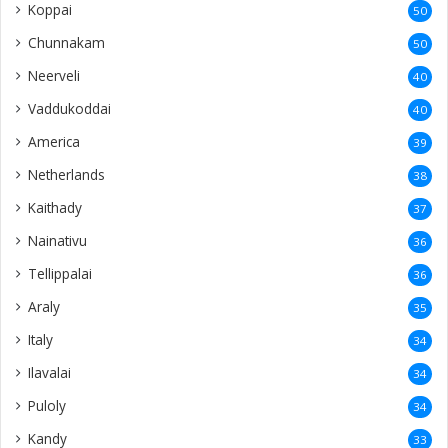
Koppai
50
Chunnakam
50
Neerveli
40
Vaddukoddai
40
America
39
Netherlands
38
Kaithady
37
Nainativu
36
Tellippalai
36
Araly
35
Italy
34
Ilavalai
34
Puloly
34
Kandy
33