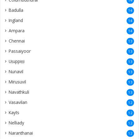
14
Badulla
14
Ingland
14
Ampara
14
Chennai
13
Passaiyoor
13
Uṭuppiṭṭi
13
Nunavil
13
Mirusuvil
13
Navathkuli
13
Vasavilan
12
Kayts
12
Nelliady
12
Naranthanai
12