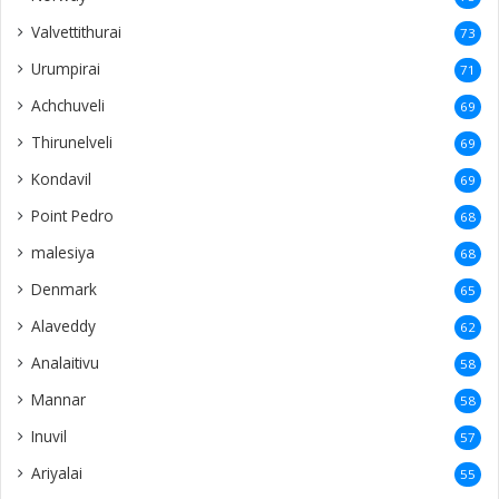
Valvettithurai
73
Urumpirai
71
Achchuveli
69
Thirunelveli
69
Kondavil
69
Point Pedro
68
malesiya
68
Denmark
65
Alaveddy
62
Analaitivu
58
Mannar
58
Inuvil
57
Ariyalai
55