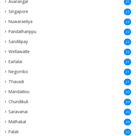
Avarangal
25
Singapore
23
Nuwaraeliya
23
Pandatharippu
22
Sandilipay
22
Wellawatte
22
Earlalai
21
Negombo
21
Thavadi
21
Mandaitivu
20
Chundikuli
20
Saravanai
20
Mathakal
20
Palali
20