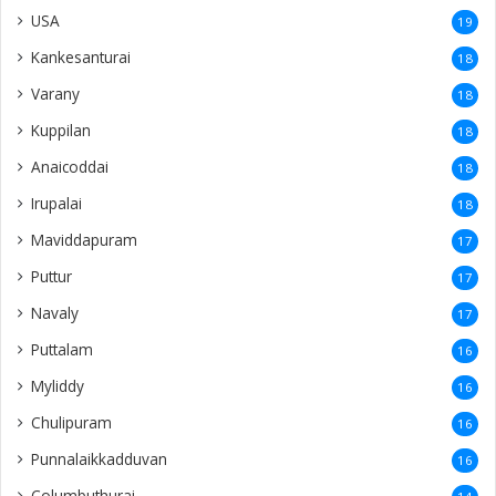
USA
19
Kankesanturai
18
Varany
18
Kuppilan
18
Anaicoddai
18
Irupalai
18
Maviddapuram
17
Puttur
17
Navaly
17
Puttalam
16
Myliddy
16
Chulipuram
16
Punnalaikkadduvan
16
Columbuthurai