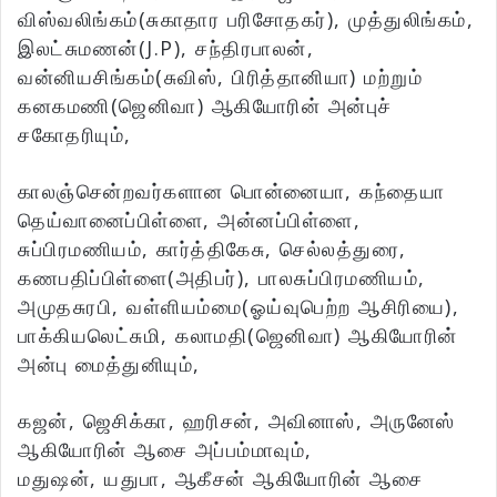
விஸ்வலிங்கம்(சுகாதார பரிசோதகர்), முத்துலிங்கம்,
இலட்சுமணன்(J.P), சந்திரபாலன்,
வன்னியசிங்கம்(சுவிஸ், பிரித்தானியா) மற்றும்
கனகமணி(ஜெனிவா) ஆகியோரின் அன்புச்
சகோதரியும்,
காலஞ்சென்றவர்களான பொன்னையா, கந்தையா
தெய்வானைப்பிள்ளை, அன்னப்பிள்ளை,
சுப்பிரமணியம், கார்த்திகேசு, செல்லத்துரை,
கணபதிப்பிள்ளை(அதிபர்), பாலசுப்பிரமணியம்,
அமுதசுரபி, வள்ளியம்மை(ஓய்வுபெற்ற ஆசிரியை),
பாக்கியலெட்சுமி, கலாமதி(ஜெனிவா) ஆகியோரின்
அன்பு மைத்துனியும்,
கஜன், ஜெசிக்கா, ஹரிசன், அவினாஸ், அருனேஸ்
ஆகியோரின் ஆசை அப்பம்மாவும்,
மதுஷன், யதுபா, ஆகீசன் ஆகியோரின் ஆசை