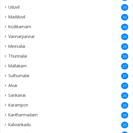
Uduvil
33
Madduvil
32
Kodikamam
30
Vannarpannai
29
Meesalai
29
Thunnalai
29
Mallakam
27
Suthumalai
27
Alvai
27
Sankanai
26
Karampon
26
Kantharmadam
26
Kalviankadu
25