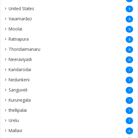
United States
9
Vaṭamarāṭci
8
Moolai
8
Ratnapura
8
Thondaimanaru
8
Neeraviyadi
8
Kandarodai
7
Nedunkeni
7
Sanguveli
7
Kurunegala
7
thellipalai
7
Urelu
7
Mallavi
6