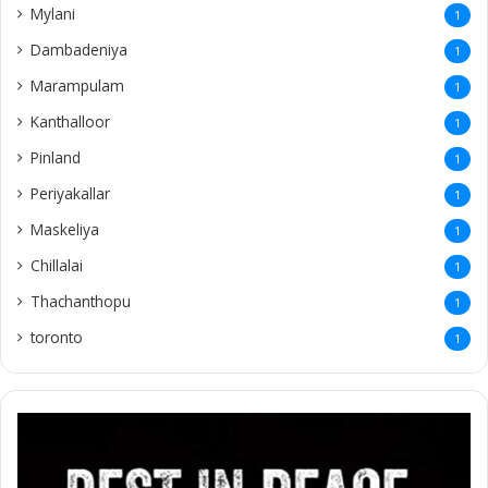
Mylani
1
Dambadeniya
1
Marampulam
1
Kanthalloor
1
Pinland
1
Periyakallar
1
Maskeliya
1
Chillalai
1
Thachanthopu
1
toronto
1