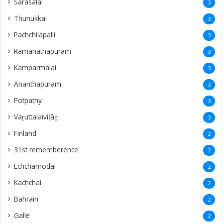
Sarasalai
3
Thunukkai
3
Pachchilapalli
3
Ramanathapuram
3
Kamparmalai
3
Ananthapuram
3
‎Potpathy
3
Vaṟuttalaiviḷāṉ
3
Finland
2
31st rememberence
2
Echchamodai
2
Kachchai
2
Bahrain
2
Galle
2