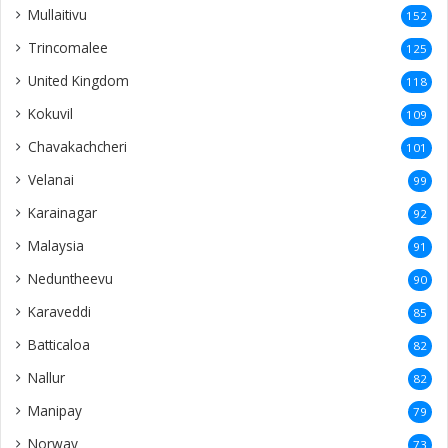
Mullaitivu
152
Trincomalee
125
United Kingdom
118
Kokuvil
109
Chavakachcheri
101
Velanai
99
Karainagar
92
Malaysia
91
Neduntheevu
90
Karaveddi
85
Batticaloa
82
Nallur
82
Manipay
79
Norway
73