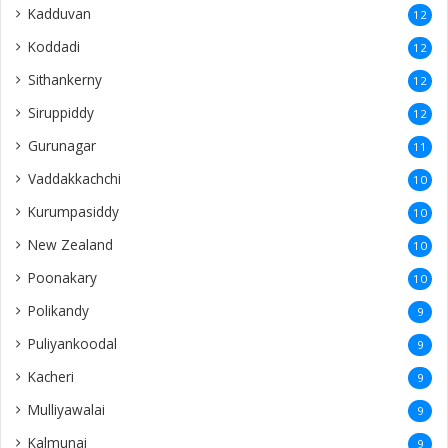
Kadduvan
12
Koddadi
12
Sithankerny
12
Siruppiddy
12
Gurunagar
11
Vaddakkachchi
10
Kurumpasiddy
10
New Zealand
10
Poonakary
10
Polikandy
9
Puliyankoodal
9
Kacheri
9
Mulliyawalai
9
Kalmunai
9