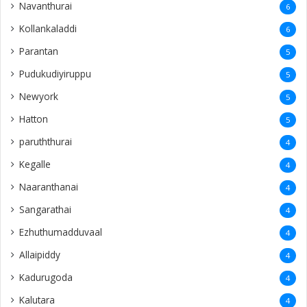
Navanthurai
6
Kollankaladdi
6
Parantan
5
Pudukudiyiruppu
5
Newyork
5
Hatton
5
paruththurai
4
Kegalle
4
Naaranthanai
4
Sangarathai
4
Ezhuthumadduvaal
4
Allaipiddy
4
Kadurugoda
4
Kalutara
4