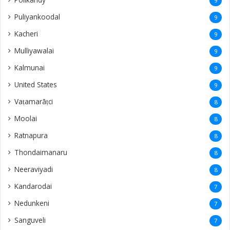
9
Puliyankoodal
9
Kacheri
9
Mulliyawalai
9
Kalmunai
9
United States
9
Vaṭamarāṭci
8
Moolai
8
Ratnapura
8
Thondaimanaru
8
Neeraviyadi
8
Kandarodai
7
Nedunkeni
7
Sanguveli
7