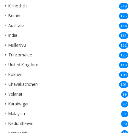
Kilinochchi
248
Britain
175
Australia
168
India
161
Mullaitivu
152
Trincomalee
125
United Kingdom
118
Kokuvil
109
Chavakachcheri
101
Velanai
99
Karainagar
92
Malaysia
91
Neduntheevu
90