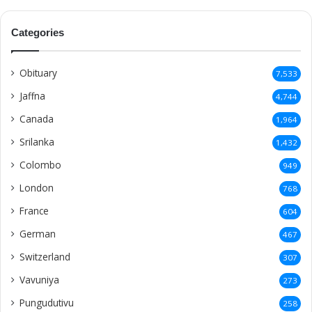
Categories
Obituary
7,533
Jaffna
4,744
Canada
1,964
Srilanka
1,432
Colombo
949
London
768
France
604
German
467
Switzerland
307
Vavuniya
273
Pungudutivu
258