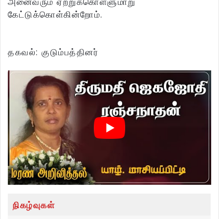
அனைவரும் ஏற்றுக்கொள்ளுமாறு
கேட்டுக்கொள்கின்றோம்.
தகவல்: குடும்பத்தினர்
நிகழ்வுகள்