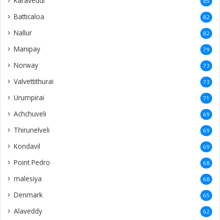
Karaveddi
85
Batticaloa
82
Nallur
82
Manipay
79
Norway
73
Valvettithurai
73
Urumpirai
71
Achchuveli
69
Thirunelveli
69
Kondavil
69
Point Pedro
68
malesiya
68
Denmark
65
Alaveddy
62