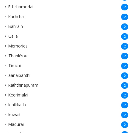
Echchamodai
2
Kachchai
2
Bahrain
2
Galle
2
Memories
2
ThankYou
2
Tiruchi
2
aanaipanthi
2
Raththinapuram
2
Keerimalai
2
Idaikkadu
2
kuwait
2
Madurai
2