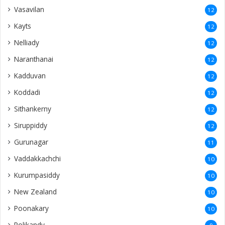
Vasavilan
12
Kayts
12
Nelliady
12
Naranthanai
12
Kadduvan
12
Koddadi
12
Sithankerny
12
Siruppiddy
12
Gurunagar
11
Vaddakkachchi
10
Kurumpasiddy
10
New Zealand
10
Poonakary
10
Polikandy