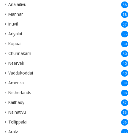
Analaitivu
58
Mannar
58
Inuvil
57
Ariyalai
55
Koppai
50
Chunnakam
50
Neerveli
40
Vaddukoddai
40
America
39
Netherlands
38
Kaithady
37
Nainativu
36
Tellippalai
36
Araly
35