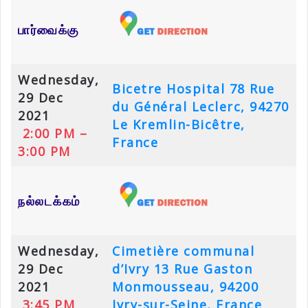
பார்வைக்கு
Wednesday,
Bicetre Hospital
78 Rue
29 Dec
du Général Leclerc, 94270
2021
Le Kremlin-Bicêtre,
2:00 PM –
France
3:00 PM
நல்லடக்கம்
Wednesday,
Cimetière communal
29 Dec
d’Ivry
13 Rue Gaston
2021
Monmousseau, 94200
3:45 PM
Ivry-sur-Seine, France