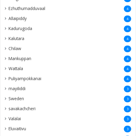
Ezhuthumadduvaal
4
Allaipiddy
4
Kadurugoda
4
Kalutara
4
Chilaw
4
Mankuppan
4
Wattala
4
Puliyampokkanai
4
mayiliddi
3
Sweden
3
savakachcheri
3
Valalai
3
Eluvaitivu
3