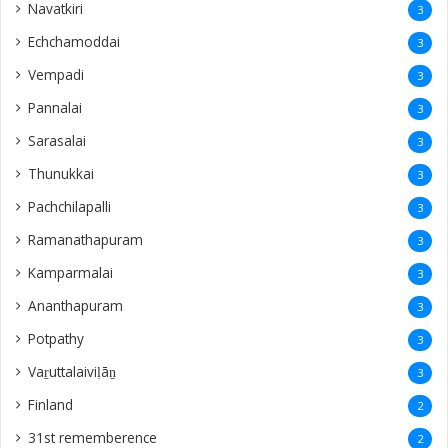
Navatkiri
3
Echchamoddai
3
Vempadi
3
Pannalai
3
Sarasalai
3
Thunukkai
3
Pachchilapalli
3
Ramanathapuram
3
Kamparmalai
3
Ananthapuram
3
‎Potpathy
3
Vaṟuttalaiviḷāṉ
3
Finland
2
31st rememberence
2