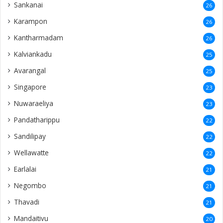
Sankanai
26
Karampon
26
Kantharmadam
26
Kalviankadu
25
Avarangal
25
Singapore
23
Nuwaraeliya
23
Pandatharippu
22
Sandilipay
22
Wellawatte
22
Earlalai
21
Negombo
21
Thavadi
21
Mandaitivu
20