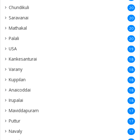
Chundikuli
20
Saravanai
20
Mathakal
20
Palali
20
USA
19
Kankesanturai
18
Varany
18
Kuppilan
18
Anaicoddai
18
Irupalai
18
Maviddapuram
17
Puttur
17
Navaly
17