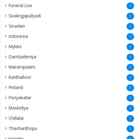
Funeral Live
1
Sivalingapuliyadi
1
Siruvilan
1
Indonesia
1
Mylani
1
Dambadeniya
1
Marampulam
1
Kanthalloor
1
Pinland
1
Periyakallar
1
Maskeliya
1
Chillalai
1
Thachanthopu
1
toronto
1