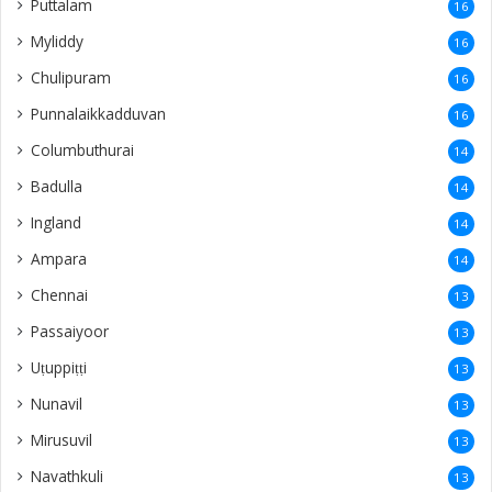
Puttalam
16
Myliddy
16
Chulipuram
16
Punnalaikkadduvan
16
Columbuthurai
14
Badulla
14
Ingland
14
Ampara
14
Chennai
13
Passaiyoor
13
Uṭuppiṭṭi
13
Nunavil
13
Mirusuvil
13
Navathkuli
13