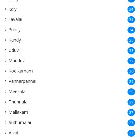
Italy
34
Ilavalai
34
Puloly
34
Kandy
33
Uduvil
33
Madduvil
32
Kodikamam
30
Vannarpannai
29
Meesalai
29
Thunnalai
29
Mallakam
27
Suthumalai
27
Alvai
27