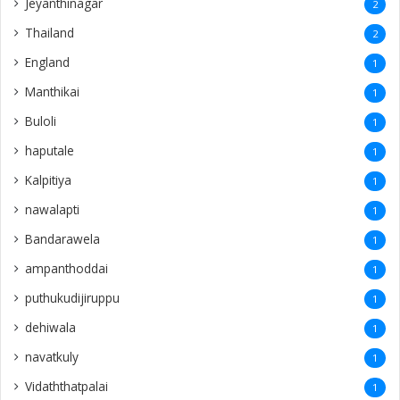
Jeyanthinagar
2
Thailand
2
England
1
Manthikai
1
Buloli
1
haputale
1
Kalpitiya
1
nawalapti
1
Bandarawela
1
ampanthoddai
1
puthukudijiruppu
1
dehiwala
1
navatkuly
1
Vidaththatpalai
1