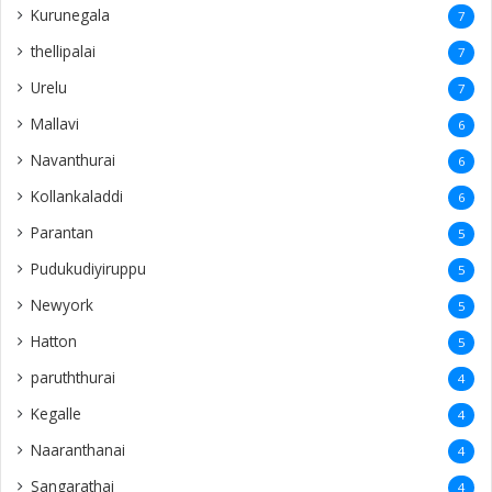
Kurunegala
7
thellipalai
7
Urelu
7
Mallavi
6
Navanthurai
6
Kollankaladdi
6
Parantan
5
Pudukudiyiruppu
5
Newyork
5
Hatton
5
paruththurai
4
Kegalle
4
Naaranthanai
4
Sangarathai
4