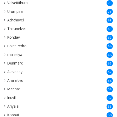
Valvettithurai
73
Urumpirai
71
Achchuveli
69
Thirunelveli
69
Kondavil
69
Point Pedro
68
malesiya
68
Denmark
65
Alaveddy
62
Analaitivu
58
Mannar
58
Inuvil
57
Ariyalai
55
Koppai
50