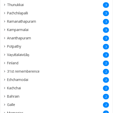
Thunukkai
3
Pachchilapalli
3
Ramanathapuram
3
Kamparmalai
3
Ananthapuram
3
‎Potpathy
3
Vaṟuttalaiviḷāṉ
3
Finland
2
31st rememberence
2
Echchamodai
2
Kachchai
2
Bahrain
2
Galle
2
Memories