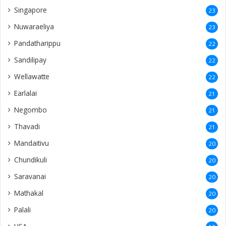
Singapore
23
Nuwaraeliya
23
Pandatharippu
22
Sandilipay
22
Wellawatte
22
Earlalai
21
Negombo
21
Thavadi
21
Mandaitivu
20
Chundikuli
20
Saravanai
20
Mathakal
20
Palali
20