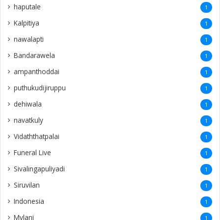
haputale
1
Kalpitiya
1
nawalapti
1
Bandarawela
1
ampanthoddai
1
puthukudijiruppu
1
dehiwala
1
navatkuly
1
Vidaththatpalai
1
Funeral Live
1
Sivalingapuliyadi
1
Siruvilan
1
Indonesia
1
Mylani
1