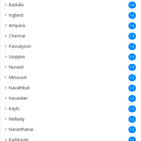
Badulla
14
Ingland
14
Ampara
14
Chennai
13
Passaiyoor
13
Uṭuppiṭṭi
13
Nunavil
13
Mirusuvil
13
Navathkuli
13
Vasavilan
12
Kayts
12
Nelliady
12
Naranthanai
12
Kadduvan
12