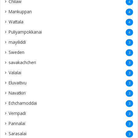
Chilaw
4
Mankuppan
4
Wattala
4
Puliyampokkanai
4
mayiliddi
3
Sweden
3
savakachcheri
3
Valalai
3
Eluvaitivu
3
Navatkiri
3
Echchamoddai
3
Vempadi
3
Pannalai
3
Sarasalai
3