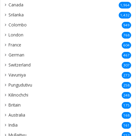
Canada
1,964
Srilanka
1,432
Colombo
949
London
768
France
604
German
467
Switzerland
307
Vavuniya
273
Pungudutivu
258
Kilinochchi
248
Britain
175
Australia
168
India
161
Mullaitivu
152