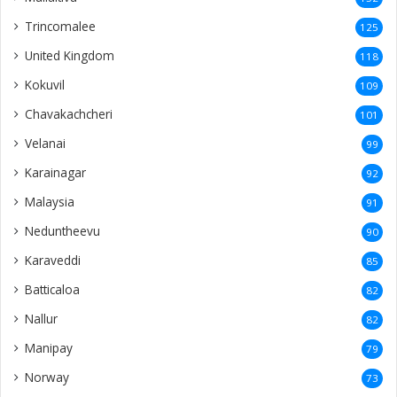
Trincomalee
125
United Kingdom
118
Kokuvil
109
Chavakachcheri
101
Velanai
99
Karainagar
92
Malaysia
91
Neduntheevu
90
Karaveddi
85
Batticaloa
82
Nallur
82
Manipay
79
Norway
73