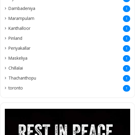
Dambadeniya
1
Marampulam
1
Kanthalloor
1
Pinland
1
Periyakallar
1
Maskeliya
1
Chillalai
1
Thachanthopu
1
toronto
1