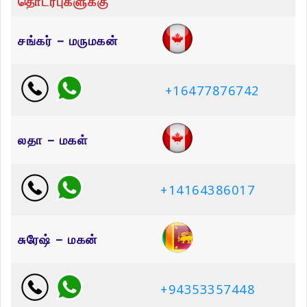
தொடர்புகளுக்கு
சங்கர் – மருமகன்
+16477876742
லதா – மகள்
+14164386017
சுரேஷ் – மகன்
+94353357448