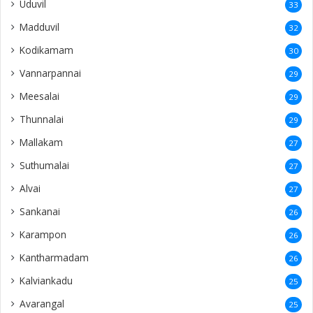
Uduvil
33
Madduvil
32
Kodikamam
30
Vannarpannai
29
Meesalai
29
Thunnalai
29
Mallakam
27
Suthumalai
27
Alvai
27
Sankanai
26
Karampon
26
Kantharmadam
26
Kalviankadu
25
Avarangal
25