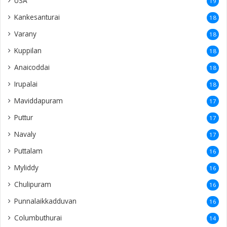
USA
19
Kankesanturai
18
Varany
18
Kuppilan
18
Anaicoddai
18
Irupalai
18
Maviddapuram
17
Puttur
17
Navaly
17
Puttalam
16
Myliddy
16
Chulipuram
16
Punnalaikkadduvan
16
Columbuthurai
14