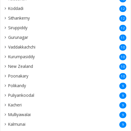
Koddadi
12
Sithankerny
12
Siruppiddy
12
Gurunagar
11
Vaddakkachchi
10
Kurumpasiddy
10
New Zealand
10
Poonakary
10
Polikandy
9
Puliyankoodal
9
Kacheri
9
Mulliyawalai
9
Kalmunai
9