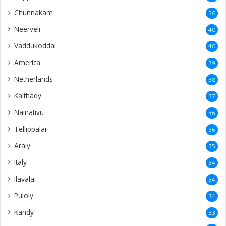
Chunnakam
50
Neerveli
40
Vaddukoddai
40
America
39
Netherlands
38
Kaithady
37
Nainativu
36
Tellippalai
36
Araly
35
Italy
34
Ilavalai
34
Puloly
34
Kandy
33