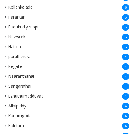
Kollankaladdi
6
Parantan
5
Pudukudiyiruppu
5
Newyork
5
Hatton
5
paruththurai
4
Kegalle
4
Naaranthanai
4
Sangarathai
4
Ezhuthumadduvaal
4
Allaipiddy
4
Kadurugoda
4
Kalutara
4