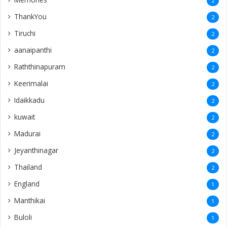
2
ThankYou
2
Tiruchi
2
aanaipanthi
2
Raththinapuram
2
Keerimalai
2
Idaikkadu
2
kuwait
2
Madurai
2
Jeyanthinagar
2
Thailand
2
England
1
Manthikai
1
Buloli
1