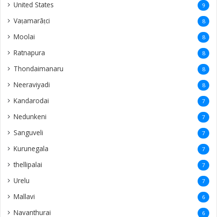
United States
9
Vaṭamarāṭci
8
Moolai
8
Ratnapura
8
Thondaimanaru
8
Neeraviyadi
8
Kandarodai
7
Nedunkeni
7
Sanguveli
7
Kurunegala
7
thellipalai
7
Urelu
7
Mallavi
6
Navanthurai
6