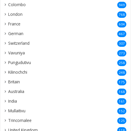
Colombo
949
London
768
France
604
German
467
Switzerland
307
Vavuniya
273
Pungudutivu
258
Kilinochchi
248
Britain
175
Australia
168
India
161
Mullaitivu
152
Trincomalee
125
United Kingdom
118