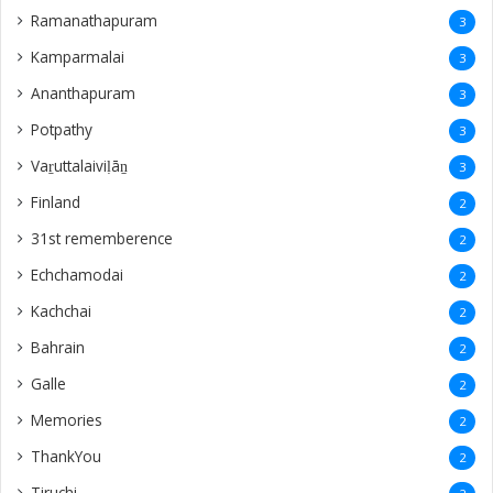
Ramanathapuram
3
Kamparmalai
3
Ananthapuram
3
‎Potpathy
3
Vaṟuttalaiviḷāṉ
3
Finland
2
31st rememberence
2
Echchamodai
2
Kachchai
2
Bahrain
2
Galle
2
Memories
2
ThankYou
2
Tiruchi