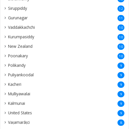
Siruppiddy
12
Gurunagar
11
Vaddakkachchi
10
Kurumpasiddy
10
New Zealand
10
Poonakary
10
Polikandy
9
Puliyankoodal
9
Kacheri
9
Mulliyawalai
9
Kalmunai
9
United States
9
Vaṭamarāṭci
8