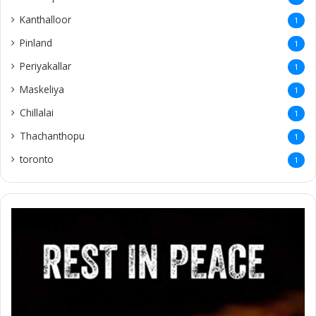
Kanthalloor
1
Pinland
1
Periyakallar
1
Maskeliya
1
Chillalai
1
Thachanthopu
1
toronto
1