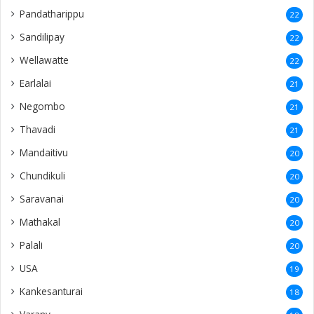
Pandatharippu
22
Sandilipay
22
Wellawatte
22
Earlalai
21
Negombo
21
Thavadi
21
Mandaitivu
20
Chundikuli
20
Saravanai
20
Mathakal
20
Palali
20
USA
19
Kankesanturai
18