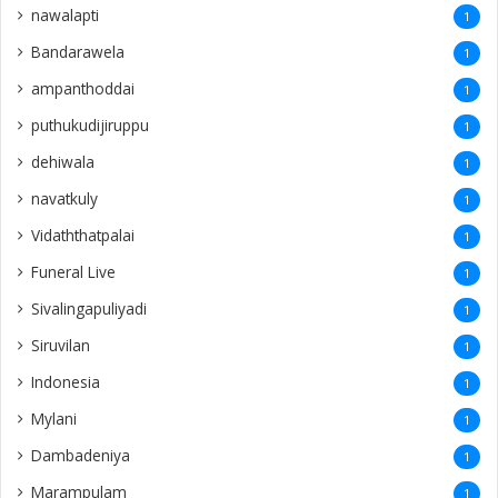
nawalapti
1
Bandarawela
1
ampanthoddai
1
puthukudijiruppu
1
dehiwala
1
navatkuly
1
Vidaththatpalai
1
Funeral Live
1
Sivalingapuliyadi
1
Siruvilan
1
Indonesia
1
Mylani
1
Dambadeniya
1
Marampulam
1