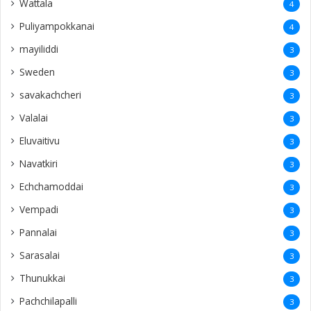
Wattala
4
Puliyampokkanai
4
mayiliddi
3
Sweden
3
savakachcheri
3
Valalai
3
Eluvaitivu
3
Navatkiri
3
Echchamoddai
3
Vempadi
3
Pannalai
3
Sarasalai
3
Thunukkai
3
Pachchilapalli
3