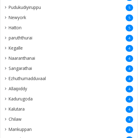
Pudukudiyiruppu
5
Newyork
5
Hatton
5
paruththurai
4
Kegalle
4
Naaranthanai
4
Sangarathai
4
Ezhuthumadduvaal
4
Allaipiddy
4
Kadurugoda
4
Kalutara
4
Chilaw
4
Mankuppan
4