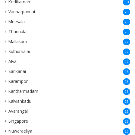
Kodikamam
30
Vannarpannai
29
Meesalai
29
Thunnalai
29
Mallakam
27
Suthumalai
27
Alvai
27
Sankanai
26
Karampon
26
Kantharmadam
26
Kalviankadu
25
Avarangal
25
Singapore
23
Nuwaraeliya
23