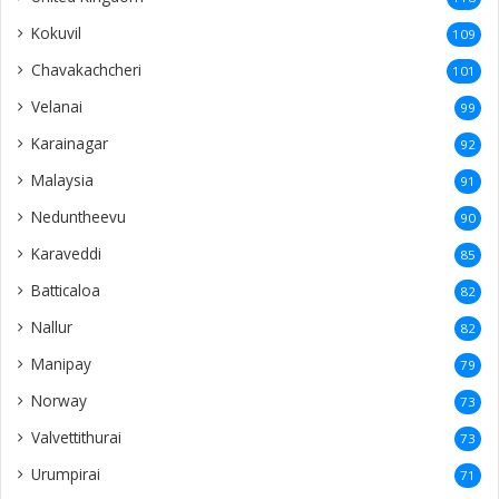
Kokuvil
109
Chavakachcheri
101
Velanai
99
Karainagar
92
Malaysia
91
Neduntheevu
90
Karaveddi
85
Batticaloa
82
Nallur
82
Manipay
79
Norway
73
Valvettithurai
73
Urumpirai
71