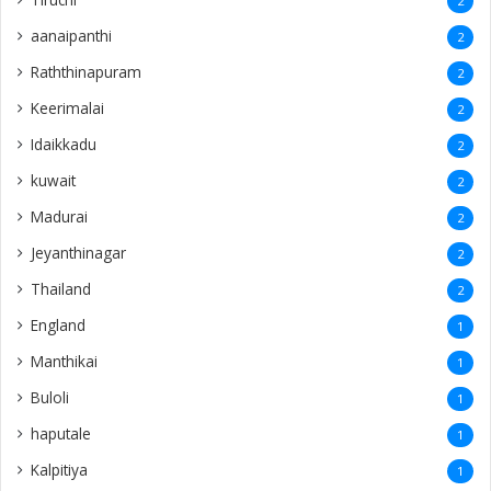
2
aanaipanthi
2
Raththinapuram
2
Keerimalai
2
Idaikkadu
2
kuwait
2
Madurai
2
Jeyanthinagar
2
Thailand
2
England
1
Manthikai
1
Buloli
1
haputale
1
Kalpitiya
1