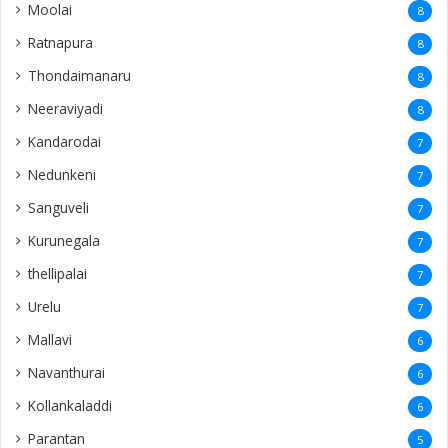
Moolai
8
Ratnapura
8
Thondaimanaru
8
Neeraviyadi
8
Kandarodai
7
Nedunkeni
7
Sanguveli
7
Kurunegala
7
thellipalai
7
Urelu
7
Mallavi
6
Navanthurai
6
Kollankaladdi
6
Parantan
5