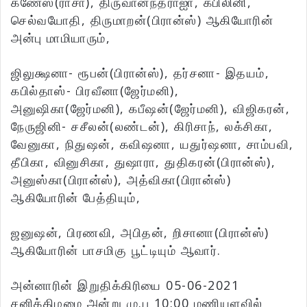
கணேஸ்(ராசா), திருவானந்தராஐா, கபிலினி,
செல்வயோதி, திருமாறன்(பிரான்ஸ்) ஆகியோரின்
அன்பு மாமியாரும்,
ஜிலுக்ஷனா- ரூபன்(பிரான்ஸ்), தர்சனா- இதயம்,
கபில்தாஸ்- பிரவீனா(ஜேர்மனி),
அனுஷிகா(ஜேர்மனி), கபீஷன்(ஜேர்மனி), விஜிகரன்,
நேருஜினி- சசீலன்(லண்டன்), கிரிசாந், லக்சிகா,
வேனுகா, நிதுஷன், கவிஷனா, யதுர்ஷனா, சாம்பவி,
தீபிகா, வினுசிகா, துஷாரா, துதிகரன்(பிரான்ஸ்),
அனுஸ்கா(பிரான்ஸ்), அத்விகா(பிரான்ஸ்)
ஆகியோரின் பேத்தியும்,
ஜனுஷன், பிரணவி, அபிதன், றிசானா(பிரான்ஸ்)
ஆகியோரின் பாசமிகு பூட்டியும் ஆவார்.
அன்னாரின் இறுதிக்கிரியை 05-06-2021
சனிக்கிழமை அன்று மு.ப 10:00 மணியளவில்