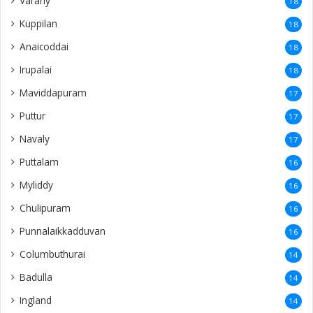
Varany
18
Kuppilan
18
Anaicoddai
18
Irupalai
18
Maviddapuram
17
Puttur
17
Navaly
17
Puttalam
16
Myliddy
16
Chulipuram
16
Punnalaikkadduvan
16
Columbuthurai
14
Badulla
14
Ingland
14