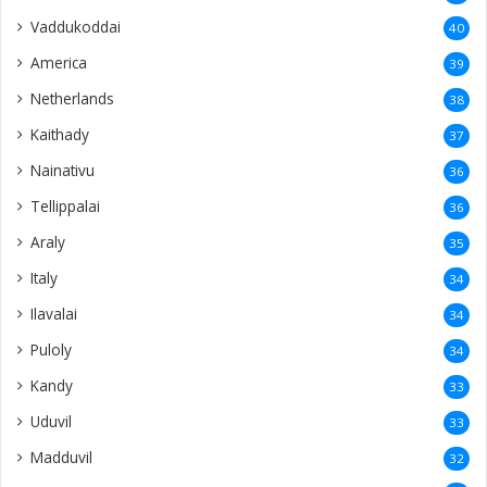
Vaddukoddai
40
America
39
Netherlands
38
Kaithady
37
Nainativu
36
Tellippalai
36
Araly
35
Italy
34
Ilavalai
34
Puloly
34
Kandy
33
Uduvil
33
Madduvil
32