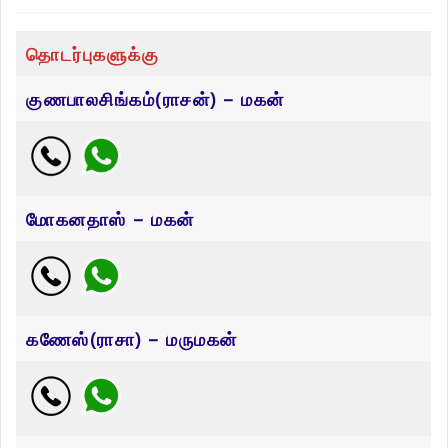
தொடர்புகளுக்கு
குணபாலசிங்கம்(ராசன்) – மகன்
மோகனதாஸ் – மகன்
கணேஸ்(ராசா) – மருமகன்