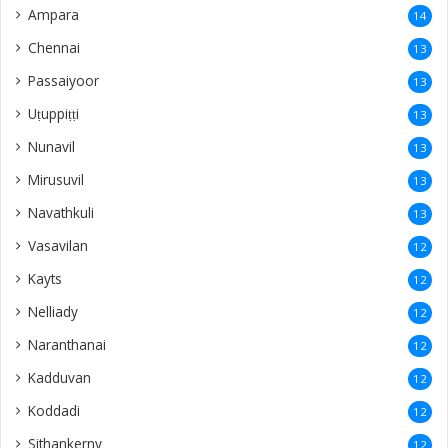
Ampara
14
Chennai
13
Passaiyoor
13
Uṭuppiṭṭi
13
Nunavil
13
Mirusuvil
13
Navathkuli
13
Vasavilan
12
Kayts
12
Nelliady
12
Naranthanai
12
Kadduvan
12
Koddadi
12
Sithankerny
12