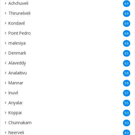
Achchuveli
69
Thirunelveli
69
Kondavil
69
Point Pedro
68
malesiya
68
Denmark
65
Alaveddy
62
Analaitivu
58
Mannar
58
Inuvil
57
Ariyalai
55
Koppai
50
Chunnakam
50
Neerveli
40