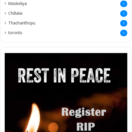
Maskeliya
1
Chillalai
1
Thachanthopu
1
toronto
1