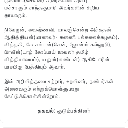
ருக்மணி(செல்வி) அவர்களின் அன்பு
மச்சாளும்,சாந்தகுமாரி அவர்களின் சிறிய
தாயாரும்,
நிவேஜன், வைஷ்ணவி, காலஞ்சென்ற அச்சுதன்,
ஆதித்தியன்(மாணவர்- கனணி பல்கலைக்கழகம்),
வித்தகி, கோசல்யன்(சென், ஜோன்ஸ் கல்லூரி),
பிரவீன்(யாழ் கோப்பாய் நாவலர் தமிழ்
வித்தியாலயம்), யதுன்(லண்டன்) ஆகியோரின்
பாசமிகு பேத்தியும் ஆவார்.
இவ் அறிவித்தலை உற்றார், உறவினர், நண்பர்கள்
அனைவரும் ஏற்றுக்கொள்ளுமாறு
கேட்டுக்கொள்கின்றோம்.
தகவல்:
குடும்பத்தினர்