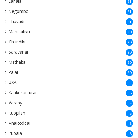
Earlalai
21
Negombo
21
Thavadi
21
Mandaitivu
20
Chundikuli
20
Saravanai
20
Mathakal
20
Palali
20
USA
19
Kankesanturai
18
Varany
18
Kuppilan
18
Anaicoddai
18
Irupalai
18