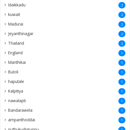
Idaikkadu
2
kuwait
2
Madurai
2
Jeyanthinagar
2
Thailand
2
England
1
Manthikai
1
Buloli
1
haputale
1
Kalpitiya
1
nawalapti
1
Bandarawela
1
ampanthoddai
1
puthukudijiruppu
1