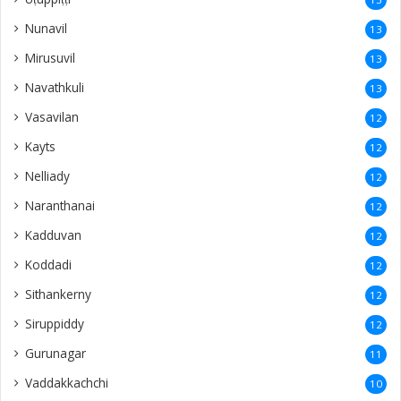
Nunavil
13
Mirusuvil
13
Navathkuli
13
Vasavilan
12
Kayts
12
Nelliady
12
Naranthanai
12
Kadduvan
12
Koddadi
12
Sithankerny
12
Siruppiddy
12
Gurunagar
11
Vaddakkachchi
10