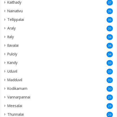
Kaithady
37
Nainativu
36
Tellippalai
36
Araly
35
Italy
34
Ilavalai
34
Puloly
34
Kandy
33
Uduvil
33
Madduvil
32
Kodikamam
30
Vannarpannai
29
Meesalai
29
Thunnalai
29