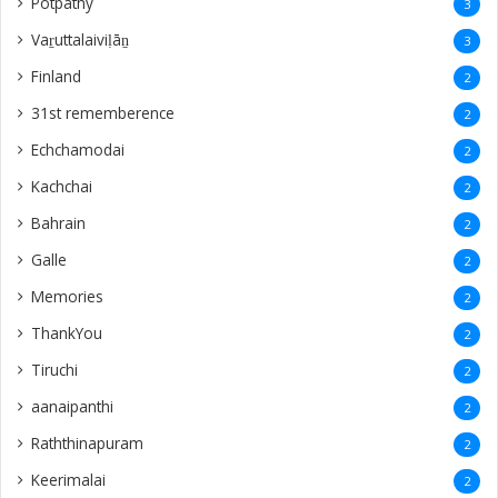
‎Potpathy
3
Vaṟuttalaiviḷāṉ
3
Finland
2
31st rememberence
2
Echchamodai
2
Kachchai
2
Bahrain
2
Galle
2
Memories
2
ThankYou
2
Tiruchi
2
aanaipanthi
2
Raththinapuram
2
Keerimalai
2