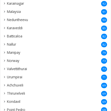
Karainagar
92
Malaysia
91
Neduntheevu
90
Karaveddi
85
Batticaloa
82
Nallur
82
Manipay
79
Norway
73
Valvettithurai
73
Urumpirai
71
Achchuveli
69
Thirunelveli
69
Kondavil
69
Point Pedro
68