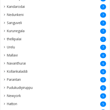
Kandarodai
7
Nedunkeni
7
Sanguveli
7
Kurunegala
7
thellipalai
7
Urelu
7
Mallavi
6
Navanthurai
6
Kollankaladdi
6
Parantan
5
Pudukudiyiruppu
5
Newyork
5
Hatton
5