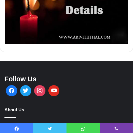
Follow Us
About Us
Ariviththal is all about online obituaries and it serves across the
globe.