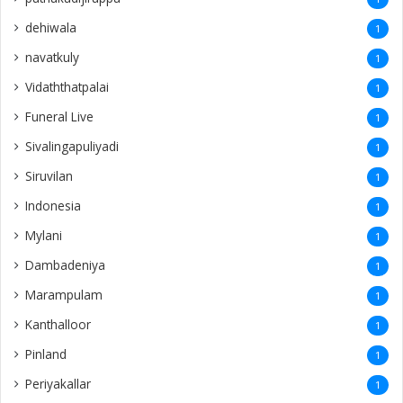
dehiwala
1
navatkuly
1
Vidaththatpalai
1
Funeral Live
1
Sivalingapuliyadi
1
Siruvilan
1
Indonesia
1
Mylani
1
Dambadeniya
1
Marampulam
1
Kanthalloor
1
Pinland
1
Periyakallar
1