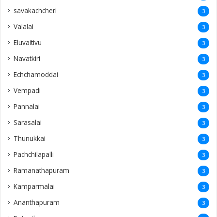
savakachcheri
3
Valalai
3
Eluvaitivu
3
Navatkiri
3
Echchamoddai
3
Vempadi
3
Pannalai
3
Sarasalai
3
Thunukkai
3
Pachchilapalli
3
Ramanathapuram
3
Kamparmalai
3
Ananthapuram
3