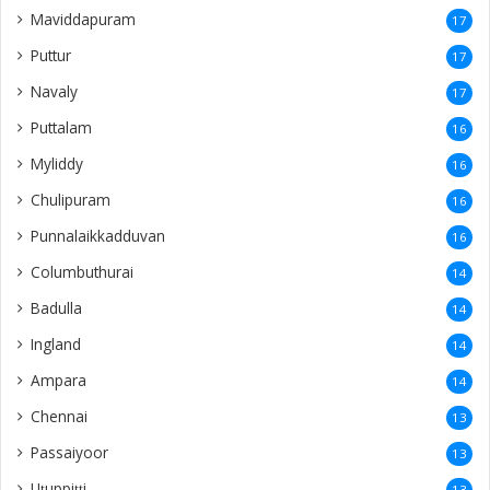
Maviddapuram
17
Puttur
17
Navaly
17
Puttalam
16
Myliddy
16
Chulipuram
16
Punnalaikkadduvan
16
Columbuthurai
14
Badulla
14
Ingland
14
Ampara
14
Chennai
13
Passaiyoor
13
Uṭuppiṭṭi
13