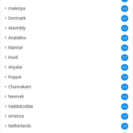
malesiya
68
Denmark
65
Alaveddy
62
Analaitivu
58
Mannar
58
Inuvil
57
Ariyalai
55
Koppai
50
Chunnakam
50
Neerveli
40
Vaddukoddai
40
America
39
Netherlands
38