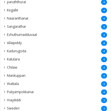
paruththurai
4
Kegalle
4
Naaranthanai
4
Sangarathai
4
Ezhuthumadduvaal
4
Allaipiddy
4
Kadurugoda
4
Kalutara
4
Chilaw
4
Mankuppan
4
Wattala
4
Puliyampokkanai
4
mayiliddi
3
Sweden
3