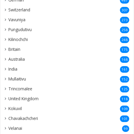
467
Switzerland
307
Vavuniya
273
Pungudutivu
258
Kilinochchi
248
Britain
175
Australia
168
India
161
Mullaitivu
152
Trincomalee
125
United Kingdom
118
Kokuvil
109
Chavakachcheri
101
Velanai
99