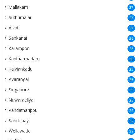
Mallakam
27
Suthumalai
27
Alvai
27
Sankanai
26
Karampon
26
Kantharmadam
26
Kalviankadu
25
Avarangal
25
Singapore
23
Nuwaraeliya
23
Pandatharippu
22
Sandilipay
22
Wellawatte
22