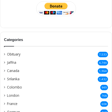
Categories
Obituary
7,533
Jaffna
4,744
Canada
1,964
Srilanka
1,432
Colombo
949
London
768
France
604
German