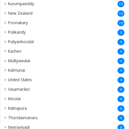
Kurumpasiddy
10
New Zealand
10
Poonakary
10
Polikandy
9
Puliyankoodal
9
Kacheri
9
Mulliyawalai
9
Kalmunai
9
United States
9
Vaṭamarāṭci
8
Moolai
8
Ratnapura
8
Thondaimanaru
8
Neeraviyadi
8