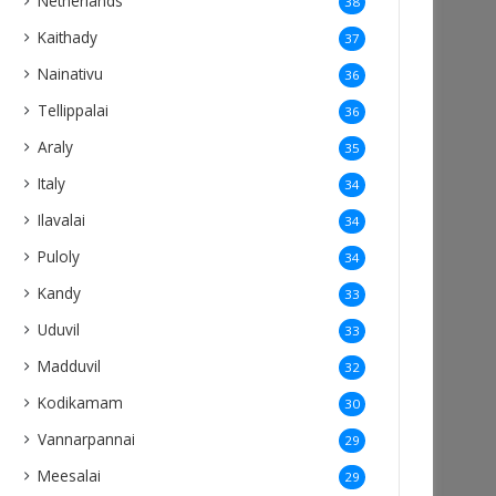
Netherlands
38
Kaithady
37
Nainativu
36
Tellippalai
36
Araly
35
Italy
34
Ilavalai
34
Puloly
34
Kandy
33
Uduvil
33
Madduvil
32
Kodikamam
30
Vannarpannai
29
Meesalai
29