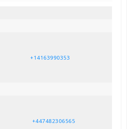
+14163990353
+447482306565
+14165247947
+16472678957