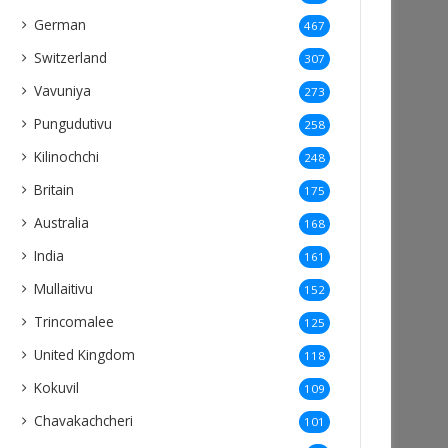
German
467
Switzerland
307
Vavuniya
273
Pungudutivu
258
Kilinochchi
248
Britain
175
Australia
168
India
161
Mullaitivu
152
Trincomalee
125
United Kingdom
118
Kokuvil
109
Chavakachcheri
101