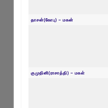
குகதாசன்(சின்ராஸ்) – மகன்
Related Articles
திருமதி நிமலராயு சாருமதி
திரு திருநாவ
September 29, 2025
September 