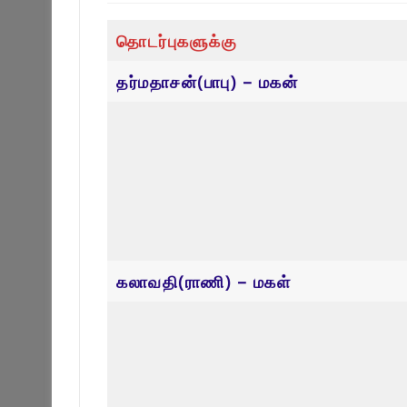
தொடர்புகளுக்கு
தர்மதாசன்(பாபு) – மகன்
கலாவதி(ராணி) – மகள்
தாசன்(கோபு) – மகன்
குமுதினி(ராசாத்தி) – மகள்