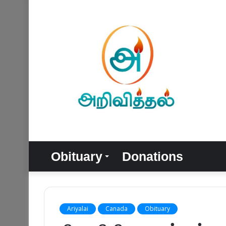
Obituary
Donations
Ariyalai
Canada
Obituary