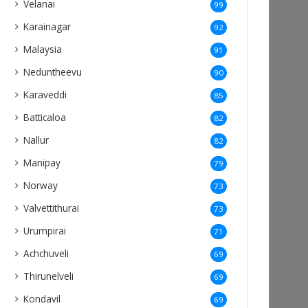
Velanai
99
Karainagar
92
Malaysia
91
Neduntheevu
90
Karaveddi
85
Batticaloa
82
Nallur
82
Manipay
79
Norway
73
Valvettithurai
73
Urumpirai
71
Achchuveli
69
Thirunelveli
69
Kondavil
69