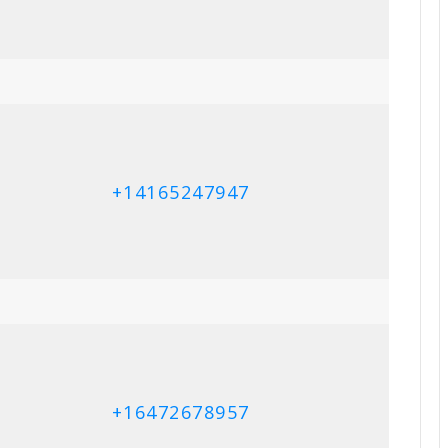
+14169964063
ுக்கரசு குணேஸ்வரன்
திருமதி சண்முகம் ராசம்மா
8, 2025
July 7, 2025