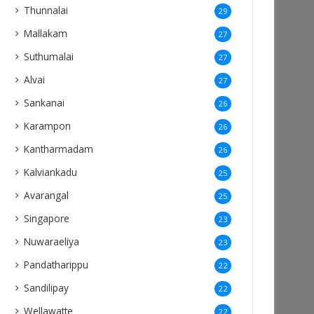
Thunnalai
29
Mallakam
27
Suthumalai
27
Alvai
27
Sankanai
26
Karampon
26
Kantharmadam
26
Kalviankadu
25
Avarangal
25
Singapore
23
Nuwaraeliya
23
Pandatharippu
22
Sandilipay
22
Wellawatte
22