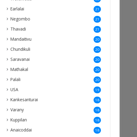
Earlalai
21
Negombo
21
Thavadi
21
Mandaitivu
20
Chundikuli
20
Saravanai
20
Mathakal
20
Palali
20
USA
19
Kankesanturai
18
Varany
18
Kuppilan
18
Anaicoddai
18