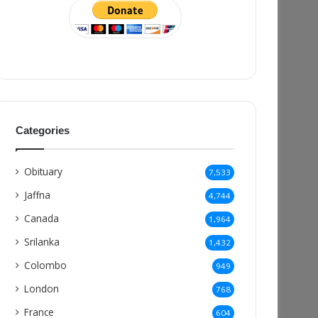
Categories
Obituary
7,533
Jaffna
4,744
Canada
1,964
Srilanka
1,432
Colombo
949
London
768
France
604