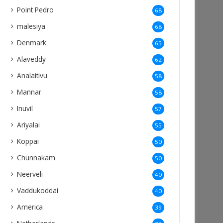
Point Pedro
68
malesiya
68
Denmark
65
Alaveddy
62
Analaitivu
58
Mannar
58
Inuvil
57
Ariyalai
55
Koppai
50
Chunnakam
50
Neerveli
40
Vaddukoddai
40
America
39