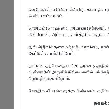
வெறோனிக்கா(பிரியதர்சினி), கலாபதி, ப
அன்பு மாமியாரும்,
றொமேன்(ரொஹினி), றமோனா(தர்சினி),
திவ்வியன், அட்சயா, கார்த்திக், மதுசா 
இவ் அறிவித்தலை உற்றார், உறவினர், நண
கேட்டுக்கொள்கின்றோம்.
நாட்டின் தற்போதைய அசாதரண சூழ்நிலை 
அன்னாரின் இறுதிக்கிரியைகளில் பங்கே
அறியத்தருகின்றோம்.
மேலதிக விபரங்களுக்கு பின்வரும் குடும
தகவல்: