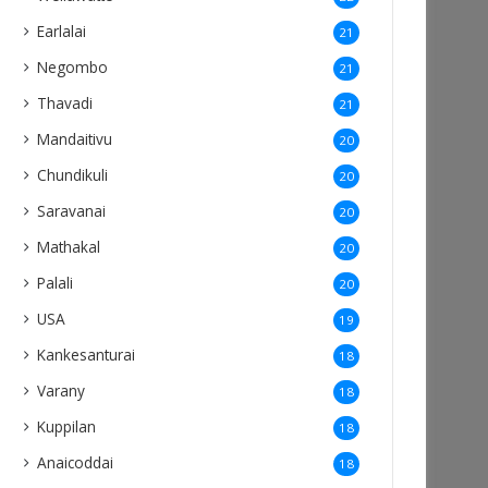
Earlalai
21
Negombo
21
Thavadi
21
Mandaitivu
20
Chundikuli
20
Saravanai
20
Mathakal
20
Palali
20
USA
19
Kankesanturai
18
Varany
18
Kuppilan
18
Anaicoddai
18