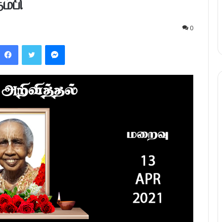
ம்பி
0
Facebook
Twitter
Messenger