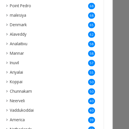
Point Pedro
68
malesiya
68
Denmark
65
Alaveddy
62
Analaitivu
58
Mannar
58
Inuvil
57
Ariyalai
55
Koppai
50
Chunnakam
50
Neerveli
40
Vaddukoddai
40
America
39