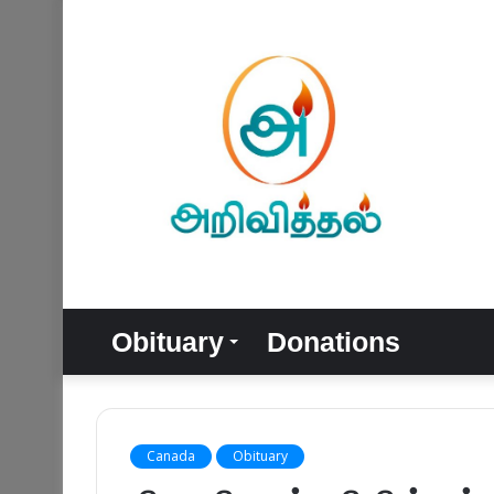
Obituary
Donations
Canada
Obituary