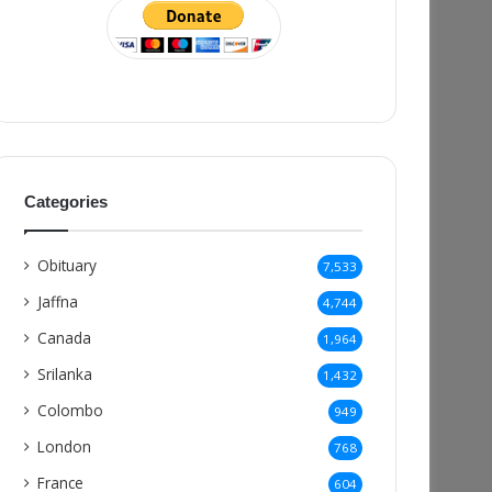
Categories
Obituary
7,533
Jaffna
4,744
Canada
1,964
Srilanka
1,432
Colombo
949
London
768
France
604