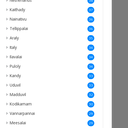
Netherlands
38
Kaithady
37
Nainativu
36
Tellippalai
36
Araly
35
Italy
34
Ilavalai
34
Puloly
34
Kandy
33
Uduvil
33
Madduvil
32
Kodikamam
30
Vannarpannai
29
Meesalai
29