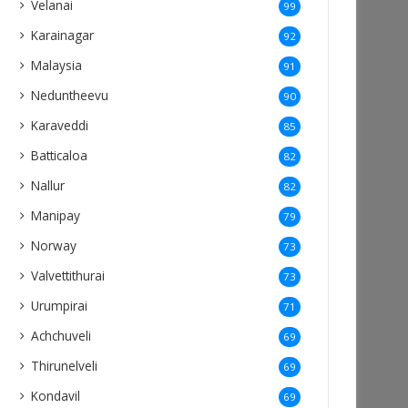
Velanai
99
Karainagar
92
Malaysia
91
Neduntheevu
90
Karaveddi
85
Batticaloa
82
Nallur
82
Manipay
79
Norway
73
Valvettithurai
73
Urumpirai
71
Achchuveli
69
Thirunelveli
69
Kondavil
69