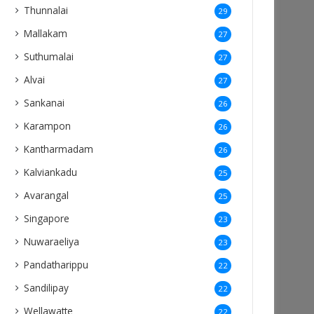
Thunnalai
29
Mallakam
27
Suthumalai
27
Alvai
27
Sankanai
26
Karampon
26
Kantharmadam
26
Kalviankadu
25
Avarangal
25
Singapore
23
Nuwaraeliya
23
Pandatharippu
22
Sandilipay
22
Wellawatte
22