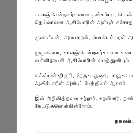
காலஞ்சென்றவர்களான தங்கம்மா, பொன்
தெய்வானை ஆகியோரின் அன்புச் சகோதரி
குணசீலன், அபயகரன், யோகேஸ்வரன் ஆகி
முருகையா, காலஞ்சென்றவர்களான கணபதி
வள்ளிநாயகி ஆகியோரின் மைத்துனியும்,
லக்ஸ்மன்-நிரூபி, நேரு-யதுஷா, பானு-ச
ஆகியோரின் அன்புப் பேத்தியும் ஆவார்.
இவ் அறிவித்தலை உற்றார், உறவினர், நண
கேட்டுக்கொள்கின்றோம்.
தகவல்