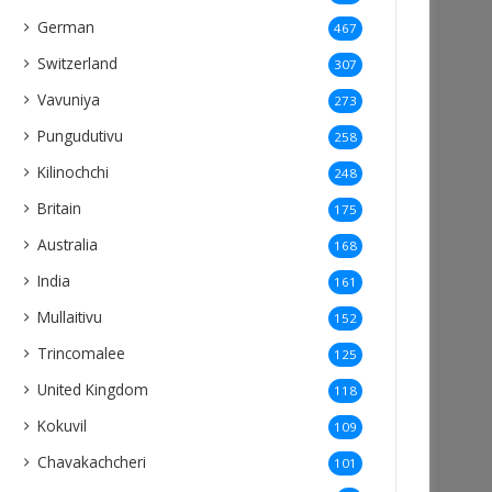
German
467
Switzerland
307
Vavuniya
273
Pungudutivu
258
Kilinochchi
248
Britain
175
Australia
168
India
161
Mullaitivu
152
Trincomalee
125
United Kingdom
118
Kokuvil
109
Chavakachcheri
101