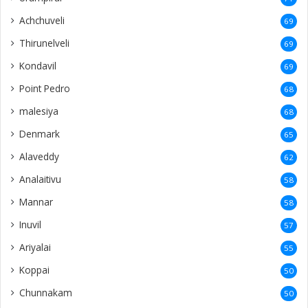
Achchuveli
69
Thirunelveli
69
Kondavil
69
Point Pedro
68
malesiya
68
Denmark
65
Alaveddy
62
Analaitivu
58
Mannar
58
Inuvil
57
Ariyalai
55
Koppai
50
Chunnakam
50