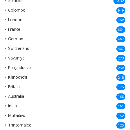
Srilanka
1,432
Colombo
949
London
768
France
604
German
467
Switzerland
307
Vavuniya
273
Pungudutivu
258
Kilinochchi
248
Britain
175
Australia
168
India
161
Mullaitivu
152
Trincomalee
125