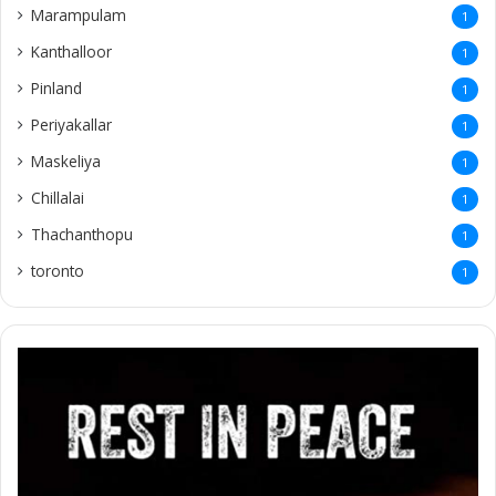
Marampulam
1
Kanthalloor
1
Pinland
1
Periyakallar
1
Maskeliya
1
Chillalai
1
Thachanthopu
1
toronto
1