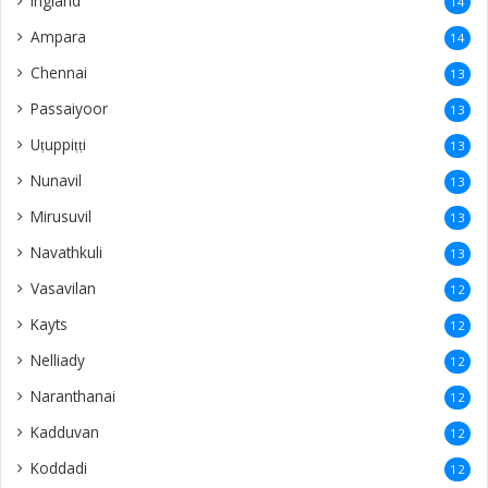
Ingland
14
Ampara
14
Chennai
13
Passaiyoor
13
Uṭuppiṭṭi
13
Nunavil
13
Mirusuvil
13
Navathkuli
13
Vasavilan
12
Kayts
12
Nelliady
12
Naranthanai
12
Kadduvan
12
Koddadi
12