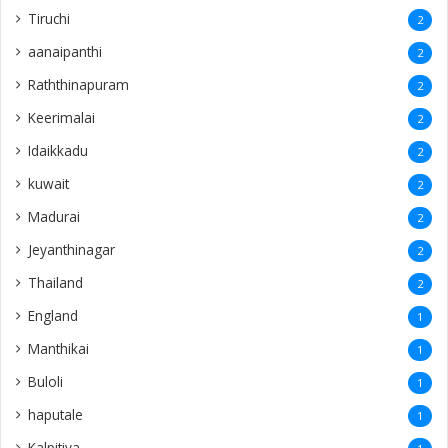
Tiruchi
2
aanaipanthi
2
Raththinapuram
2
Keerimalai
2
Idaikkadu
2
kuwait
2
Madurai
2
Jeyanthinagar
2
Thailand
2
England
1
Manthikai
1
Buloli
1
haputale
1
Kalpitiya