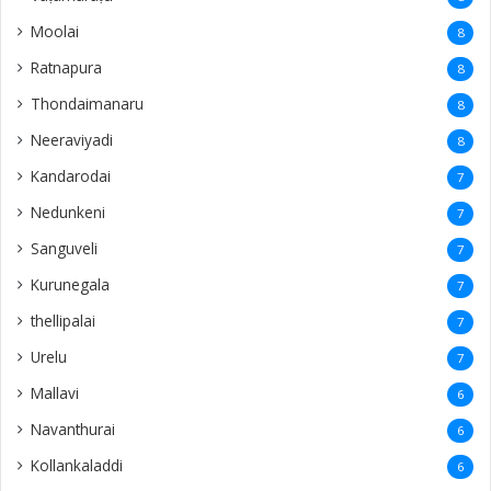
Moolai
8
Ratnapura
8
Thondaimanaru
8
Neeraviyadi
8
Kandarodai
7
Nedunkeni
7
Sanguveli
7
Kurunegala
7
thellipalai
7
Urelu
7
Mallavi
6
Navanthurai
6
Kollankaladdi
6