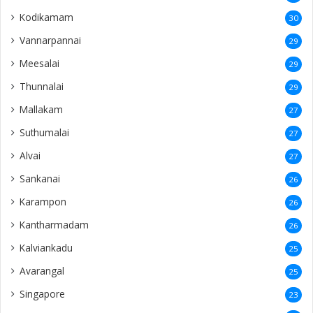
Kodikamam
30
Vannarpannai
29
Meesalai
29
Thunnalai
29
Mallakam
27
Suthumalai
27
Alvai
27
Sankanai
26
Karampon
26
Kantharmadam
26
Kalviankadu
25
Avarangal
25
Singapore
23