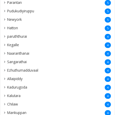
Parantan
5
Pudukudiyiruppu
5
Newyork
5
Hatton
5
paruththurai
4
Kegalle
4
Naaranthanai
4
Sangarathai
4
Ezhuthumadduvaal
4
Allaipiddy
4
Kadurugoda
4
Kalutara
4
Chilaw
4
Mankuppan
4