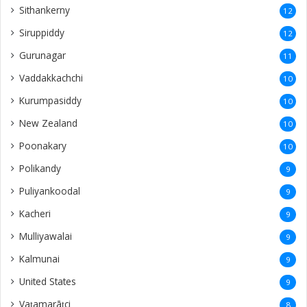
Sithankerny
12
Siruppiddy
12
Gurunagar
11
Vaddakkachchi
10
Kurumpasiddy
10
New Zealand
10
Poonakary
10
Polikandy
9
Puliyankoodal
9
Kacheri
9
Mulliyawalai
9
Kalmunai
9
United States
9
Vaṭamarāṭci
8