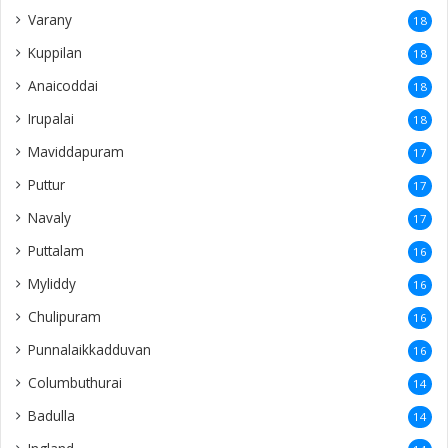
Varany
18
Kuppilan
18
Anaicoddai
18
Irupalai
18
Maviddapuram
17
Puttur
17
Navaly
17
Puttalam
16
Myliddy
16
Chulipuram
16
Punnalaikkadduvan
16
Columbuthurai
14
Badulla
14