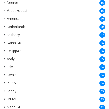
Neerveli
40
Vaddukoddai
40
America
39
Netherlands
38
Kaithady
37
Nainativu
36
Tellippalai
36
Araly
35
Italy
34
Ilavalai
34
Puloly
34
Kandy
33
Uduvil
33
Madduvil
32