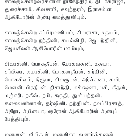
காலஞ்சென்றவர்களான நாகேந்திரம், தியாகராஜா,
துரைச்சாமி, சிவகாமி, சவுந்தரம், இராசம்மா
ஆகியோரின் அன்பு மைத்துனியும்,
காலஞ்சென்ற சுப்பிரமணியம், சிவராசா, உதயம்,
காலஞ்சென்ற நந்தினி, கயல்விழி, ஜெயந்தினி,
ஜெயசீலன் ஆகியோரின் மாமியும்,
சிவாசினி, யோகதீபன், யோகவதனி, உதயா,
சர்மிலா, லயாசினி, மோகனதீபன், தர்மினி,
யோகசிவம், நிரூபா, சிவரூபன், அர்ச்சனா, கவி,
மௌளி, பிரதீபன், நிசாந்தி, லக்க்ஷனா,வசி, கீதன்,
மஞ்சரி, றகீஸ், றமி, சுருதி, துஸ்யந்தன்,
கலைவண்ணன், தர்ஷினி, நந்தீபன், நவப்பிரசாத்,
அறோ, அபினயா, ஷரோன் ஆகியோரின் அன்புப்
பேத்தியும்,
ஜனனன், ஜீவிதன், ஜனனிகா, ஜனார்த்தனன்,