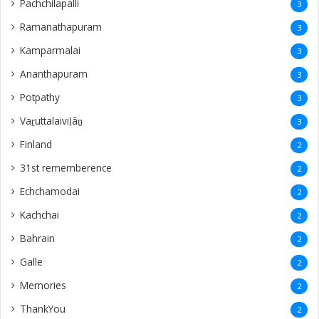
Pachchilapalli
3
Ramanathapuram
3
Kamparmalai
3
Ananthapuram
3
‎Potpathy
3
Vaṟuttalaiviḷāṉ
3
Finland
2
31st rememberence
2
Echchamodai
2
Kachchai
2
Bahrain
2
Galle
2
Memories
2
ThankYou
2