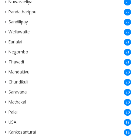
Nuwaraeliya
23
Pandatharippu
22
Sandilipay
22
Wellawatte
22
Earlalai
21
Negombo
21
Thavadi
21
Mandaitivu
20
Chundikuli
20
Saravanai
20
Mathakal
20
Palali
20
USA
19
Kankesanturai
18