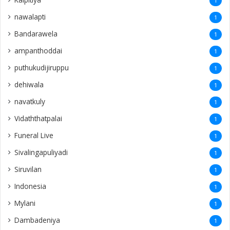
1
nawalapti
1
Bandarawela
1
ampanthoddai
1
puthukudijiruppu
1
dehiwala
1
navatkuly
1
Vidaththatpalai
1
Funeral Live
1
Sivalingapuliyadi
1
Siruvilan
1
Indonesia
1
Mylani
1
Dambadeniya
1