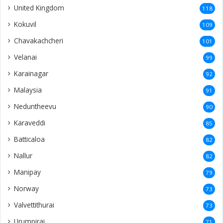
United Kingdom
118
Kokuvil
109
Chavakachcheri
101
Velanai
99
Karainagar
92
Malaysia
91
Neduntheevu
90
Karaveddi
85
Batticaloa
82
Nallur
82
Manipay
79
Norway
73
Valvettithurai
73
Urumpirai
71