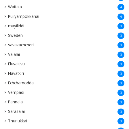
Wattala
4
Puliyampokkanai
4
mayiliddi
3
Sweden
3
savakachcheri
3
Valalai
3
Eluvaitivu
3
Navatkiri
3
Echchamoddai
3
Vempadi
3
Pannalai
3
Sarasalai
3
Thunukkai
3