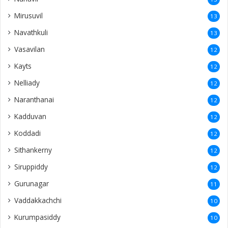
Mirusuvil
13
Navathkuli
13
Vasavilan
12
Kayts
12
Nelliady
12
Naranthanai
12
Kadduvan
12
Koddadi
12
Sithankerny
12
Siruppiddy
12
Gurunagar
11
Vaddakkachchi
10
Kurumpasiddy
10