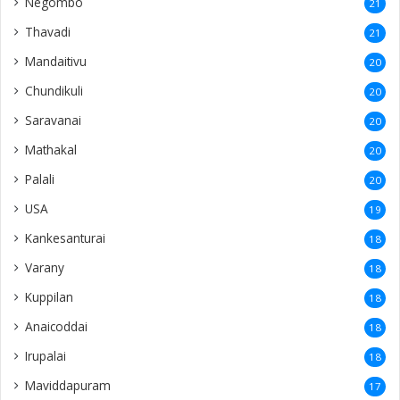
Negombo
21
Thavadi
21
Mandaitivu
20
Chundikuli
20
Saravanai
20
Mathakal
20
Palali
20
USA
19
Kankesanturai
18
Varany
18
Kuppilan
18
Anaicoddai
18
Irupalai
18
Maviddapuram
17