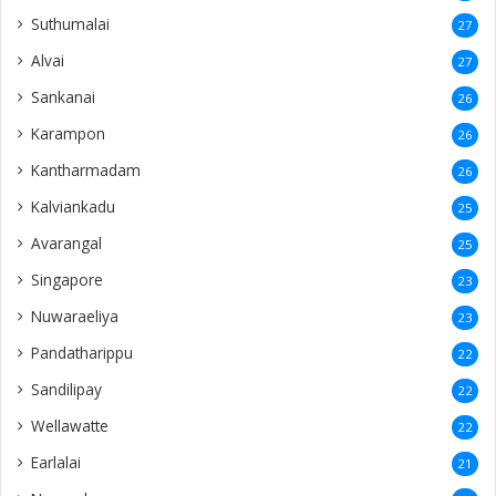
Suthumalai
27
Alvai
27
Sankanai
26
Karampon
26
Kantharmadam
26
Kalviankadu
25
Avarangal
25
Singapore
23
Nuwaraeliya
23
Pandatharippu
22
Sandilipay
22
Wellawatte
22
Earlalai
21