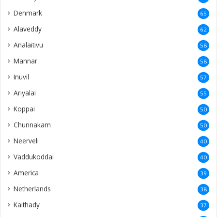
Denmark
65
Alaveddy
62
Analaitivu
58
Mannar
58
Inuvil
57
Ariyalai
55
Koppai
50
Chunnakam
50
Neerveli
40
Vaddukoddai
40
America
39
Netherlands
38
Kaithady
37