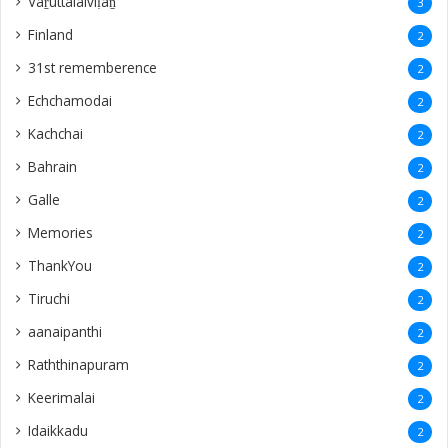
Vaṟuttalaiviḷāṉ
3
Finland
2
31st rememberence
2
Echchamodai
2
Kachchai
2
Bahrain
2
Galle
2
Memories
2
ThankYou
2
Tiruchi
2
aanaipanthi
2
Raththinapuram
2
Keerimalai
2
Idaikkadu
2