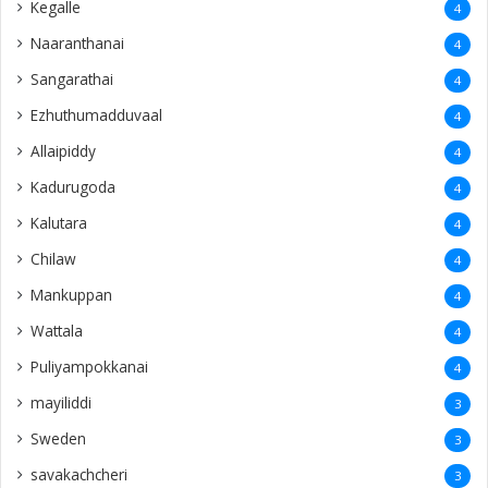
Kegalle
4
Naaranthanai
4
Sangarathai
4
Ezhuthumadduvaal
4
Allaipiddy
4
Kadurugoda
4
Kalutara
4
Chilaw
4
Mankuppan
4
Wattala
4
Puliyampokkanai
4
mayiliddi
3
Sweden
3
savakachcheri
3