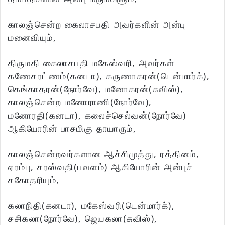
காலஞ்சென்ற கைலாசபதி அவர்களின் அன்பு
மனைவியும்,
திருமதி கைலாசபதி மகேஸ்வரி, அவர்கள்
கணேசரட்ணம்(கனடா), கருணாகரன்(டென்மார்க்),
கெங்காதரன்(நோர்வே), மனோகரன்(சுவிஸ்),
காலஞ்சென்ற மனோராணி(நோர்வே),
மனோரதி(கனடா), கலைச்செல்வன்(நோர்வே)
ஆகியோரின் பாசமிகு தாயாரும்,
காலஞ்சென்றவர்களான ஆச்சிமுத்து, ரத்தினம்,
ஏரம்பு, சரஸ்வதி(பவளம்) ஆகியோரின் அன்புச்
சகோதரியும்,
கலாநிதி(கனடா), மகேஸ்வரி(டென்மார்க்),
சசிகலா(நோர்வே), ஜெயகலா(சுவிஸ்),