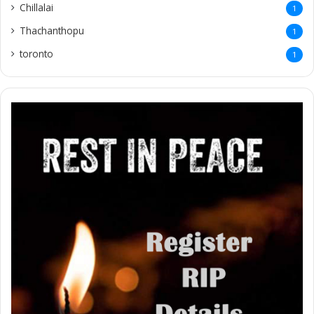
Chillalai
1
Thachanthopu
1
toronto
1