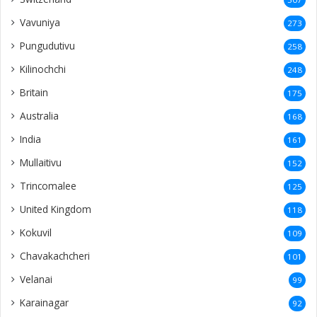
Vavuniya
273
Pungudutivu
258
Kilinochchi
248
Britain
175
Australia
168
India
161
Mullaitivu
152
Trincomalee
125
United Kingdom
118
Kokuvil
109
Chavakachcheri
101
Velanai
99
Karainagar
92