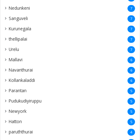
Nedunkeni
7
Sanguveli
7
Kurunegala
7
thellipalai
7
Urelu
7
Mallavi
6
Navanthurai
6
Kollankaladdi
6
Parantan
5
Pudukudiyiruppu
5
Newyork
5
Hatton
5
paruththurai
4