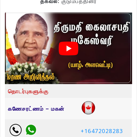
தகவல்:
குடும்பத்தினர்
தொடர்புகளுக்கு
கணேசரட்ணம் – மகன்
+16472028283