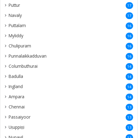
Puttur
17
Navaly
17
Puttalam
16
Myliddy
16
Chulipuram
16
Punnalaikkadduvan
16
Columbuthurai
14
Badulla
14
Ingland
14
Ampara
14
Chennai
13
Passaiyoor
13
Uṭuppiṭṭi
13
Nunavil
13