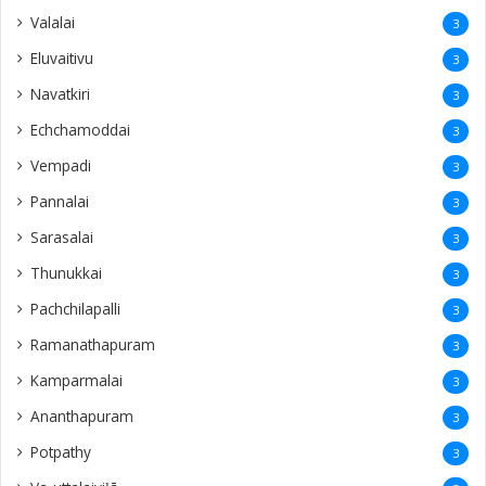
Valalai
3
Eluvaitivu
3
Navatkiri
3
Echchamoddai
3
Vempadi
3
Pannalai
3
Sarasalai
3
Thunukkai
3
Pachchilapalli
3
Ramanathapuram
3
Kamparmalai
3
Ananthapuram
3
‎Potpathy
3