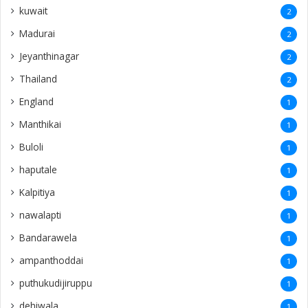
kuwait
2
Madurai
2
Jeyanthinagar
2
Thailand
2
England
1
Manthikai
1
Buloli
1
haputale
1
Kalpitiya
1
nawalapti
1
Bandarawela
1
ampanthoddai
1
puthukudijiruppu
1
dehiwala
1