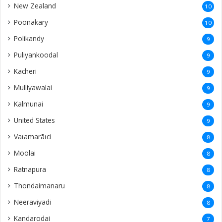
New Zealand
10
Poonakary
10
Polikandy
9
Puliyankoodal
9
Kacheri
9
Mulliyawalai
9
Kalmunai
9
United States
9
Vaṭamarāṭci
8
Moolai
8
Ratnapura
8
Thondaimanaru
8
Neeraviyadi
8
Kandarodai
7