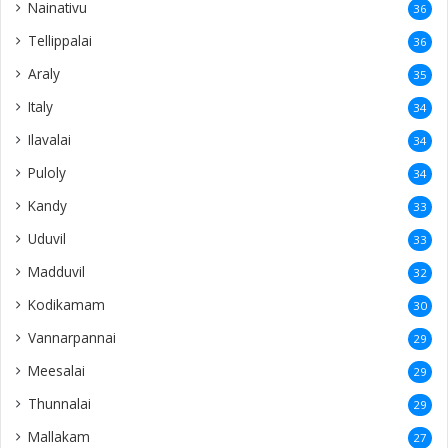
Nainativu
36
Tellippalai
36
Araly
35
Italy
34
Ilavalai
34
Puloly
34
Kandy
33
Uduvil
33
Madduvil
32
Kodikamam
30
Vannarpannai
29
Meesalai
29
Thunnalai
29
Mallakam
27