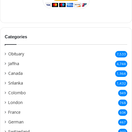
Categories
Obituary
7,533
Jaffna
4,744
Canada
1,964
Srilanka
1,432
Colombo
949
London
768
France
604
German
467
Switzerland
307