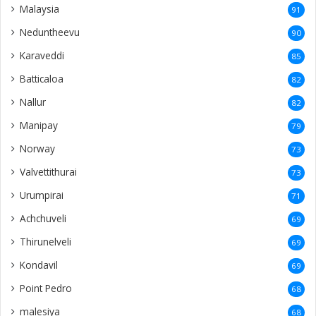
Malaysia
91
Neduntheevu
90
Karaveddi
85
Batticaloa
82
Nallur
82
Manipay
79
Norway
73
Valvettithurai
73
Urumpirai
71
Achchuveli
69
Thirunelveli
69
Kondavil
69
Point Pedro
68
malesiya
68