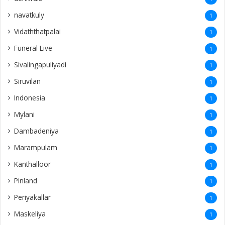
navatkuly
1
Vidaththatpalai
1
Funeral Live
1
Sivalingapuliyadi
1
Siruvilan
1
Indonesia
1
Mylani
1
Dambadeniya
1
Marampulam
1
Kanthalloor
1
Pinland
1
Periyakallar
1
Maskeliya
1