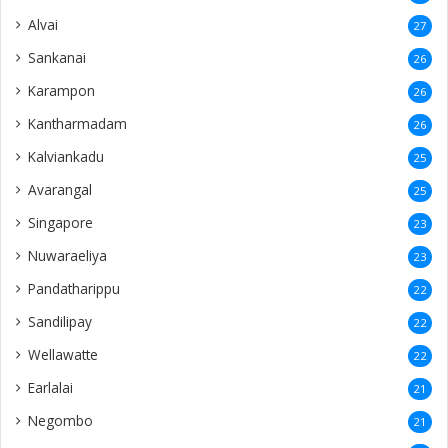
Alvai
27
Sankanai
26
Karampon
26
Kantharmadam
26
Kalviankadu
25
Avarangal
25
Singapore
23
Nuwaraeliya
23
Pandatharippu
22
Sandilipay
22
Wellawatte
22
Earlalai
21
Negombo
21