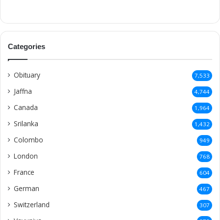
Categories
Obituary
7,533
Jaffna
4,744
Canada
1,964
Srilanka
1,432
Colombo
949
London
768
France
604
German
467
Switzerland
307