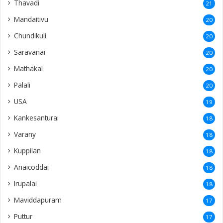
Thavadi
21
Mandaitivu
20
Chundikuli
20
Saravanai
20
Mathakal
20
Palali
20
USA
19
Kankesanturai
18
Varany
18
Kuppilan
18
Anaicoddai
18
Irupalai
18
Maviddapuram
17
Puttur
17