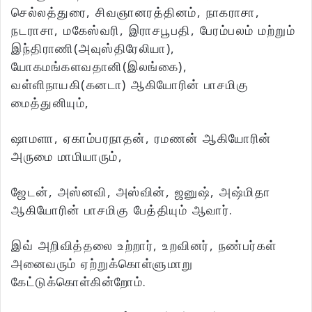
செல்லத்துரை, சிவஞானரத்தினம், நாகராசா,
நடராசா, மகேஸ்வரி, இராசபூபதி, பேரம்பலம் மற்றும்
இந்திராணி(அவுஸ்திரேலியா),
யோகமங்களவதானி(இலங்கை),
வள்ளிநாயகி(கனடா) ஆகியோரின் பாசமிகு
மைத்துனியும்,
ஷாமளா, ஏகாம்பரநாதன், ரமணன் ஆகியோரின்
அருமை மாமியாரும்,
ஜேடன், அஸ்னவி, அஸ்வின், ஜனுஷ், அஷ்மிதா
ஆகியோரின் பாசமிகு பேத்தியும் ஆவார்.
இவ் அறிவித்தலை உற்றார், உறவினர், நண்பர்கள்
அனைவரும் ஏற்றுக்கொள்ளுமாறு
கேட்டுக்கொள்கின்றோம்.