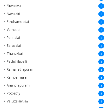
Eluvaitivu
3
Navatkiri
3
Echchamoddai
3
Vempadi
3
Pannalai
3
Sarasalai
3
Thunukkai
3
Pachchilapalli
3
Ramanathapuram
3
Kamparmalai
3
Ananthapuram
3
‎Potpathy
3
Vaṟuttalaiviḷāṉ
3