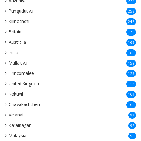
Vavuniya
273
Pungudutivu
258
Kilinochchi
248
Britain
175
Australia
168
India
161
Mullaitivu
152
Trincomalee
125
United Kingdom
118
Kokuvil
109
Chavakachcheri
101
Velanai
99
Karainagar
92
Malaysia
91