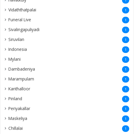
1
Vidaththatpalai
1
Funeral Live
1
Sivalingapuliyadi
1
Siruvilan
1
Indonesia
1
Mylani
1
Dambadeniya
1
Marampulam
1
Kanthalloor
1
Pinland
1
Periyakallar
1
Maskeliya
1
Chillalai
1