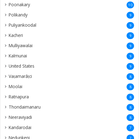
Poonakary
10
Polikandy
9
Puliyankoodal
9
Kacheri
9
Mulliyawalai
9
Kalmunai
9
United States
9
Vaṭamarāṭci
8
Moolai
8
Ratnapura
8
Thondaimanaru
8
Neeraviyadi
8
Kandarodai
7
Nedunkeni
7