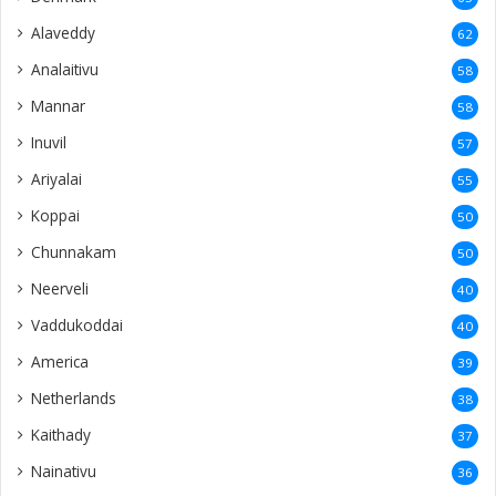
Alaveddy
62
Analaitivu
58
Mannar
58
Inuvil
57
Ariyalai
55
Koppai
50
Chunnakam
50
Neerveli
40
Vaddukoddai
40
America
39
Netherlands
38
Kaithady
37
Nainativu
36