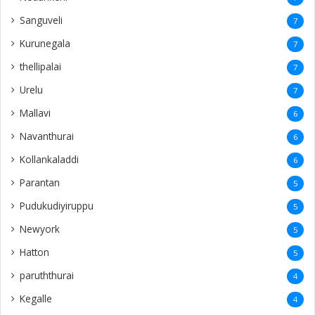
Sanguveli
7
Kurunegala
7
thellipalai
7
Urelu
7
Mallavi
6
Navanthurai
6
Kollankaladdi
6
Parantan
5
Pudukudiyiruppu
5
Newyork
5
Hatton
5
paruththurai
4
Kegalle
4