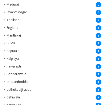
Madurai
2
Jeyanthinagar
2
Thailand
2
England
1
Manthikai
1
Buloli
1
haputale
1
Kalpitiya
1
nawalapti
1
Bandarawela
1
ampanthoddai
1
puthukudijiruppu
1
dehiwala
1
navatkuly