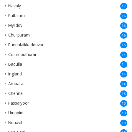
Navaly
17
Puttalam
16
Myliddy
16
Chulipuram
16
Punnalaikkadduvan
16
Columbuthurai
14
Badulla
14
Ingland
14
Ampara
14
Chennai
13
Passaiyoor
13
Uṭuppiṭṭi
13
Nunavil
13