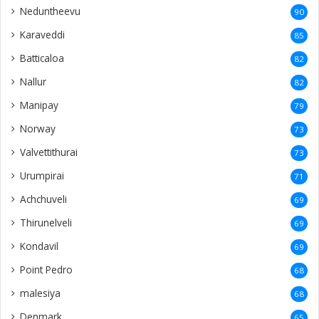
Neduntheevu
90
Karaveddi
85
Batticaloa
82
Nallur
82
Manipay
79
Norway
73
Valvettithurai
73
Urumpirai
71
Achchuveli
69
Thirunelveli
69
Kondavil
69
Point Pedro
68
malesiya
68
Denmark
65