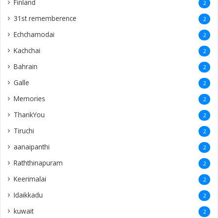
Finland
2
31st rememberence
2
Echchamodai
2
Kachchai
2
Bahrain
2
Galle
2
Memories
2
ThankYou
2
Tiruchi
2
aanaipanthi
2
Raththinapuram
2
Keerimalai
2
Idaikkadu
2
kuwait
2