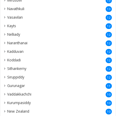
Mirusuvil
13
Navathkuli
13
Vasavilan
12
Kayts
12
Nelliady
12
Naranthanai
12
Kadduvan
12
Koddadi
12
Sithankerny
12
Siruppiddy
12
Gurunagar
11
Vaddakkachchi
10
Kurumpasiddy
10
New Zealand
10