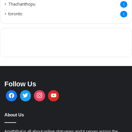
Thachanthopu
1
toronto
1
Follow Us
About Us
Ariviththal is all about online obituaries and it serves across the