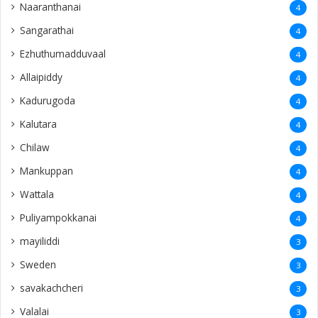
Naaranthanai
4
Sangarathai
4
Ezhuthumadduvaal
4
Allaipiddy
4
Kadurugoda
4
Kalutara
4
Chilaw
4
Mankuppan
4
Wattala
4
Puliyampokkanai
4
mayiliddi
3
Sweden
3
savakachcheri
3
Valalai
3