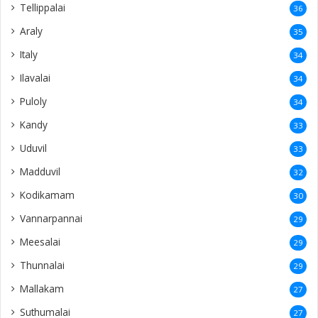
Tellippalai
36
Araly
35
Italy
34
Ilavalai
34
Puloly
34
Kandy
33
Uduvil
33
Madduvil
32
Kodikamam
30
Vannarpannai
29
Meesalai
29
Thunnalai
29
Mallakam
27
Suthumalai
27