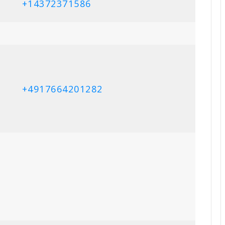
+4917664201282
+16476809582
+19052010523
+16477054062
+14164510594