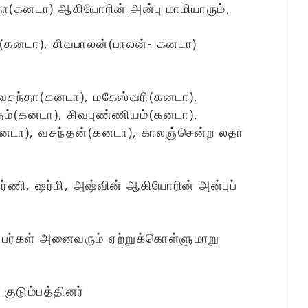
ா(கனடா) ஆகியோரின் அன்பு மாமியாரும்,
(கனடா), சிவபாலன்(பாலன்- கனடா)
சந்தா(கனடா), மகேஸ்வரி(கனடா),
ம்(கனடா), சிவபுண்ணியம்(கனடா),
கனடா), வசந்தன்(கனடா), காலஞ்சென்ற லதா
்ணி, ஷர்மி, அஷ்வின் ஆகியோரின் அன்புப்
்பர்கள் அனைவரும் ஏற்றுக்கொள்ளுமாறு
:
குடும்பத்தினர்