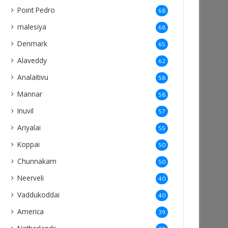
Point Pedro
68
malesiya
68
Denmark
65
Alaveddy
62
Analaitivu
58
Mannar
58
Inuvil
57
Ariyalai
55
Koppai
50
Chunnakam
50
Neerveli
40
Vaddukoddai
40
America
39