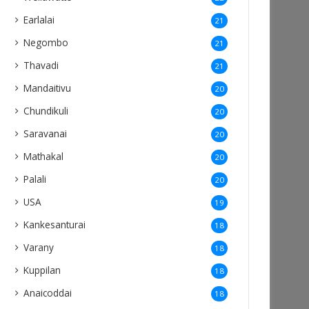
Earlalai
21
Negombo
21
Thavadi
21
Mandaitivu
20
Chundikuli
20
Saravanai
20
Mathakal
20
Palali
20
USA
19
Kankesanturai
18
Varany
18
Kuppilan
18
Anaicoddai
18