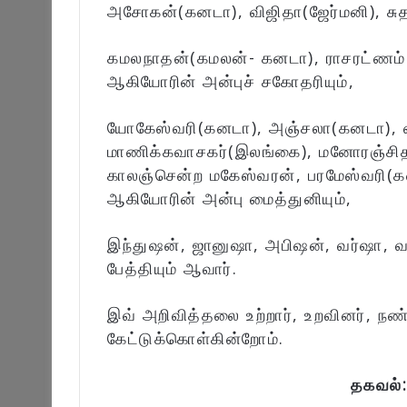
அசோகன்(கனடா), விஜிதா(ஜேர்மனி), சுத
கமலநாதன்(கமலன்- கனடா), ராசரட்ணம்
ஆகியோரின் அன்புச் சகோதரியும்,
யோகேஸ்வரி(கனடா), அஞ்சலா(கனடா), வ
மாணிக்கவாசகர்(இலங்கை), மனோரஞ்சித
காலஞ்சென்ற மகேஸ்வரன், பரமேஸ்வரி(
ஆகியோரின் அன்பு மைத்துனியும்,
இந்துஷன், ஜானுஷா, அபிஷன், வர்ஷா, வர
பேத்தியும் ஆவார்.
இவ் அறிவித்தலை உற்றார், உறவினர், நண
கேட்டுக்கொள்கின்றோம்.
தகவல்