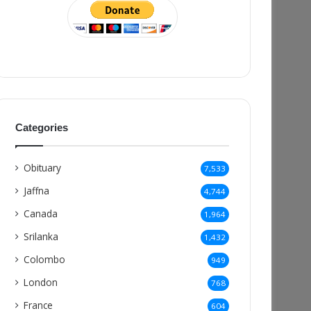
Categories
Obituary
7,533
Jaffna
4,744
Canada
1,964
Srilanka
1,432
Colombo
949
London
768
France
604