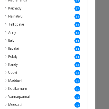
Netherlands
38
Kaithady
37
Nainativu
36
Tellippalai
36
Araly
35
Italy
34
Ilavalai
34
Puloly
34
Kandy
33
Uduvil
33
Madduvil
32
Kodikamam
30
Vannarpannai
29
Meesalai
29