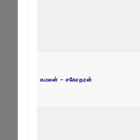
Related Articles
திருமதி நிமலராயு சாருமதி
திரு திருநாவ
September 29, 2025
September 