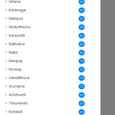
Velanai
99
Karainagar
92
Malaysia
91
Neduntheevu
90
Karaveddi
85
Batticaloa
82
Nallur
82
Manipay
79
Norway
73
Valvettithurai
73
Urumpirai
71
Achchuveli
69
Thirunelveli
69
Kondavil
69