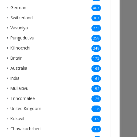
German
467
Switzerland
307
Vavuniya
273
Pungudutivu
258
Kilinochchi
248
Britain
175
Australia
168
India
161
Mullaitivu
152
Trincomalee
125
United Kingdom
118
Kokuvil
109
Chavakachcheri
101