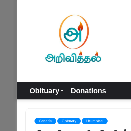
Obituary
Donations
Canada
Obituary
Urumpirai