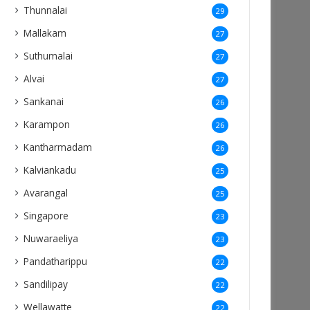
Thunnalai
29
Mallakam
27
Suthumalai
27
Alvai
27
Sankanai
26
Karampon
26
Kantharmadam
26
Kalviankadu
25
Avarangal
25
Singapore
23
Nuwaraeliya
23
Pandatharippu
22
Sandilipay
22
Wellawatte
22