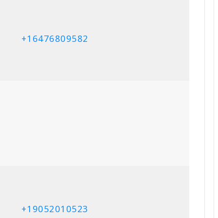
ுக்கரசு குணேஸ்வரன்
திருமதி சண்முகம் ராசம்மா
8, 2025
July 7, 2025