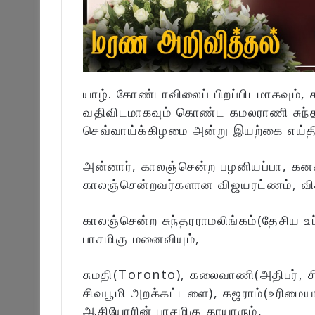
யாழ். கோண்டாவிலைப் பிறப்பிடமாகவு
வதிவிடமாகவும் கொண்ட கமலராணி சுந்த
செவ்வாய்க்கிழமை அன்று இயற்கை எய்தி
அன்னார், காலஞ்சென்ற பழனியப்பா, கனகம்ம
காலஞ்சென்றவர்களான விஜயரட்ணம், விசா
காலஞ்சென்ற சுந்தரராமலிங்கம்(தேசிய 
பாசமிகு மனைவியும்,
சுமதி(Toronto), கலைவாணி(அதிபர், ச
சிவபூமி அறக்கட்டளை), கஜராம்(உரிமையா
ஆகியோரின் பாசமிகு தாயாரும்,