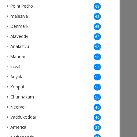
Point Pedro
68
malesiya
68
Denmark
65
Alaveddy
62
Analaitivu
58
Mannar
58
Inuvil
57
Ariyalai
55
Koppai
50
Chunnakam
50
Neerveli
40
Vaddukoddai
40
America
39