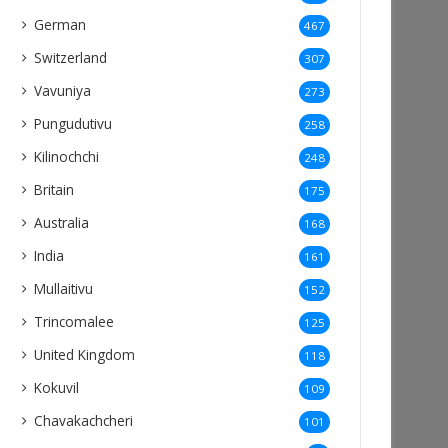
German
467
Switzerland
307
Vavuniya
273
Pungudutivu
258
Kilinochchi
248
Britain
175
Australia
168
India
161
Mullaitivu
152
Trincomalee
125
United Kingdom
118
Kokuvil
109
Chavakachcheri
101