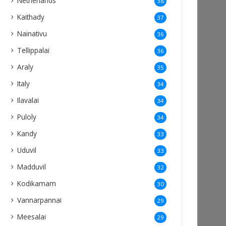
Netherlands
38
Kaithady
37
Nainativu
36
Tellippalai
36
Araly
35
Italy
34
Ilavalai
34
Puloly
34
Kandy
33
Uduvil
33
Madduvil
32
Kodikamam
30
Vannarpannai
29
Meesalai
29