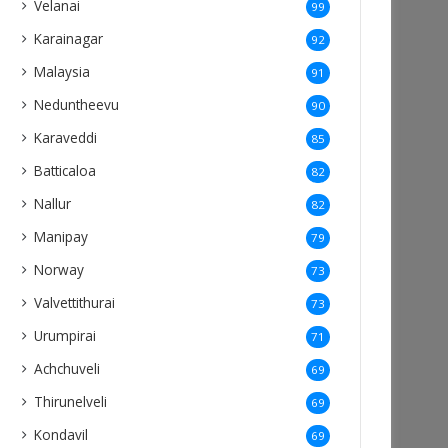
Velanai
99
Karainagar
92
Malaysia
91
Neduntheevu
90
Karaveddi
85
Batticaloa
82
Nallur
82
Manipay
79
Norway
73
Valvettithurai
73
Urumpirai
71
Achchuveli
69
Thirunelveli
69
Kondavil
69