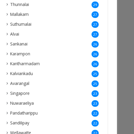
Thunnalai
29
Mallakam
27
Suthumalai
27
Alvai
27
Sankanai
26
Karampon
26
Kantharmadam
26
Kalviankadu
25
Avarangal
25
Singapore
23
Nuwaraeliya
23
Pandatharippu
22
Sandilipay
22
Wellawatte
22