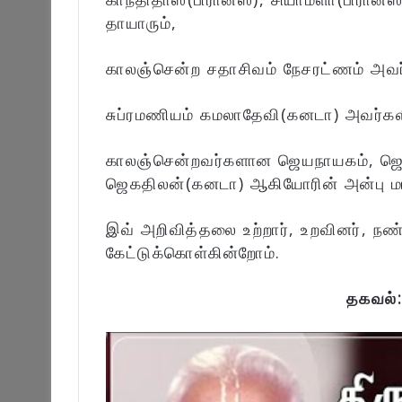
தாயாரும்,
காலஞ்சென்ற சதாசிவம் நேசரட்ணம் அவர்
சுப்ரமணியம் கமலாதேவி(கனடா) அவர்களி
காலஞ்சென்றவர்களான ஜெயநாயகம், ஜெகநா
ஜெகதிலன்(கனடா) ஆகியோரின் அன்பு மா
இவ் அறிவித்தலை உற்றார், உறவினர், நண
கேட்டுக்கொள்கின்றோம்.
தகவல்