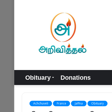
Obituary
Donations
Achchuveli
France
Jaffna
Obituary