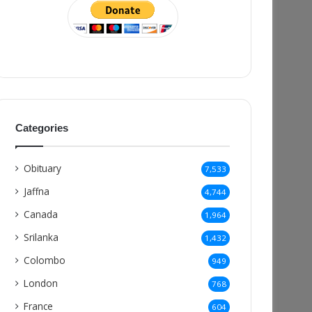
Categories
Obituary
7,533
Jaffna
4,744
Canada
1,964
Srilanka
1,432
Colombo
949
London
768
France
604