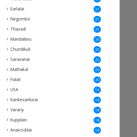
Earlalai
21
Negombo
21
Thavadi
21
Mandaitivu
20
Chundikuli
20
Saravanai
20
Mathakal
20
Palali
20
USA
19
Kankesanturai
18
Varany
18
Kuppilan
18
Anaicoddai
18