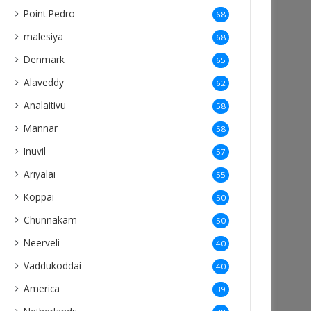
Point Pedro
68
malesiya
68
Denmark
65
Alaveddy
62
Analaitivu
58
Mannar
58
Inuvil
57
Ariyalai
55
Koppai
50
Chunnakam
50
Neerveli
40
Vaddukoddai
40
America
39