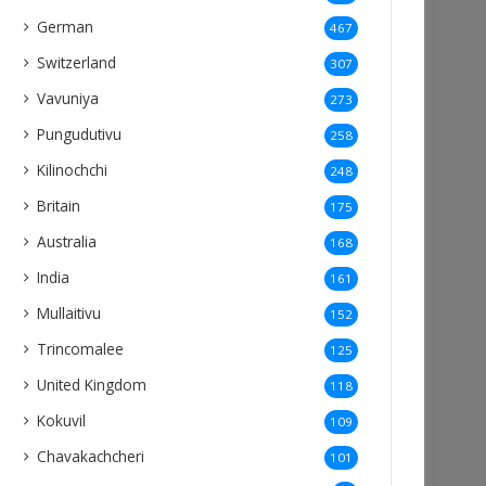
German
467
Switzerland
307
Vavuniya
273
Pungudutivu
258
Kilinochchi
248
Britain
175
Australia
168
India
161
Mullaitivu
152
Trincomalee
125
United Kingdom
118
Kokuvil
109
Chavakachcheri
101