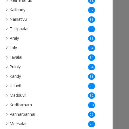
Netherlands
38
Kaithady
37
Nainativu
36
Tellippalai
36
Araly
35
Italy
34
Ilavalai
34
Puloly
34
Kandy
33
Uduvil
33
Madduvil
32
Kodikamam
30
Vannarpannai
29
Meesalai
29