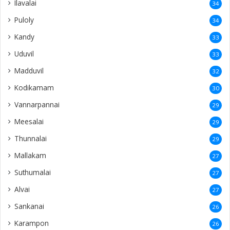
Ilavalai
34
Puloly
34
Kandy
33
Uduvil
33
Madduvil
32
Kodikamam
30
Vannarpannai
29
Meesalai
29
Thunnalai
29
Mallakam
27
Suthumalai
27
Alvai
27
Sankanai
26
Karampon
26