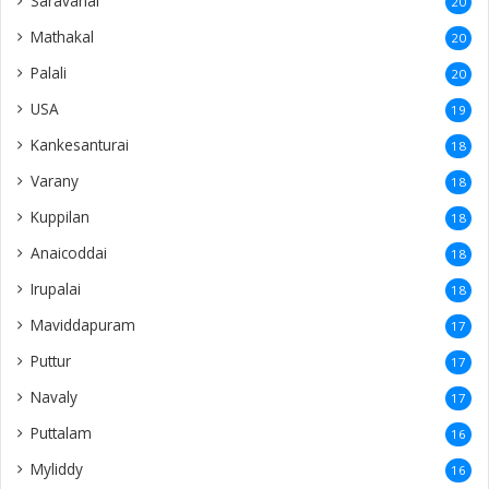
Saravanai
20
Mathakal
20
Palali
20
USA
19
Kankesanturai
18
Varany
18
Kuppilan
18
Anaicoddai
18
Irupalai
18
Maviddapuram
17
Puttur
17
Navaly
17
Puttalam
16
Myliddy
16