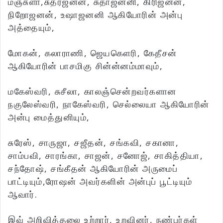
மஞ்சுளா,சுதர்ஜனன், சுதாஜனனி, கிரிஜனன்,
நிறோஜனன், உஷாஜனனி ஆகியோரின் அன்பு
அத்தையும்,
மோகன், கலாராணி, ஜெயகௌரி, கேதீசன்
ஆகியோரின் பாசமிகு சின்ன்னம்மாவும்,
மகேஸ்வரி, சுசீலா, காலஞ்சென்றவர்களான
நகுலேஸ்வரி, நாகேஸ்வரி, செல்லையா ஆகியோரின்
அன்பு மைத்துனியும்,
சுரேஸ், சாருஜா, சஜீதன், சங்கவி, சகானா,
சாம்பவி, சாரங்கா, சாஜன், சனோஜ், சாகித்தியா,
சந்தோஷ், சங்கீதன் ஆகியோரின் அருமைப்
பாட்டியும்,ரோஷன் அவர்களின் அன்புப் பூட்டியும்
ஆவார்.
இவ் அறிவித்தலை உற்றார், உறவினர், நண்பர்கள்