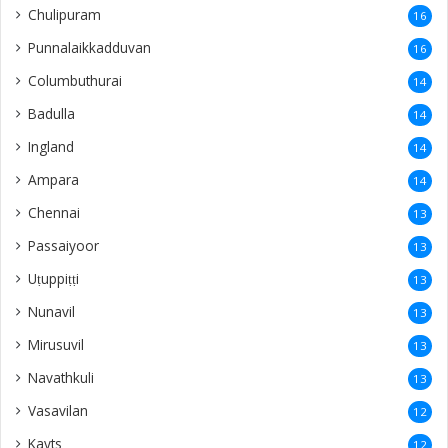
Chulipuram
16
Punnalaikkadduvan
16
Columbuthurai
14
Badulla
14
Ingland
14
Ampara
14
Chennai
13
Passaiyoor
13
Uṭuppiṭṭi
13
Nunavil
13
Mirusuvil
13
Navathkuli
13
Vasavilan
12
Kayts
12