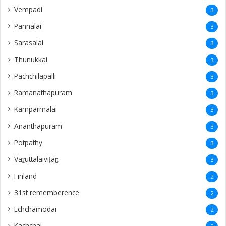
Vempadi
3
Pannalai
3
Sarasalai
3
Thunukkai
3
Pachchilapalli
3
Ramanathapuram
3
Kamparmalai
3
Ananthapuram
3
‎Potpathy
3
Vaṟuttalaiviḷāṉ
3
Finland
2
31st rememberence
2
Echchamodai
2
Kachchai