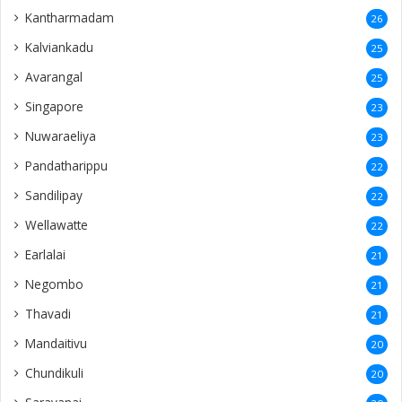
Kantharmadam
26
Kalviankadu
25
Avarangal
25
Singapore
23
Nuwaraeliya
23
Pandatharippu
22
Sandilipay
22
Wellawatte
22
Earlalai
21
Negombo
21
Thavadi
21
Mandaitivu
20
Chundikuli
20