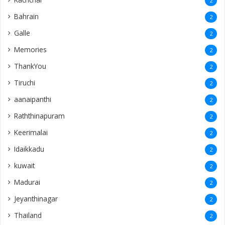
2
Bahrain
2
Galle
2
Memories
2
ThankYou
2
Tiruchi
2
aanaipanthi
2
Raththinapuram
2
Keerimalai
2
Idaikkadu
2
kuwait
2
Madurai
2
Jeyanthinagar
2
Thailand
2