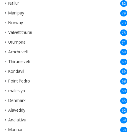
Nallur
82
Manipay
79
Norway
73
Valvettithurai
73
Urumpirai
71
Achchuveli
69
Thirunelveli
69
Kondavil
69
Point Pedro
68
malesiya
68
Denmark
65
Alaveddy
62
Analaitivu
58
Mannar
58