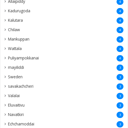
Allaipiddy
4
Kadurugoda
4
Kalutara
4
Chilaw
4
Mankuppan
4
Wattala
4
Puliyampokkanai
4
mayiliddi
3
Sweden
3
savakachcheri
3
Valalai
3
Eluvaitivu
3
Navatkiri
3
Echchamoddai
3