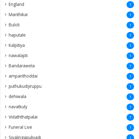
England
1
Manthikai
1
Buloli
1
haputale
1
Kalpitiya
1
nawalapti
1
Bandarawela
1
ampanthoddai
1
puthukudijiruppu
1
dehiwala
1
navatkuly
1
Vidaththatpalai
1
Funeral Live
1
Sivalingapuliyadi
1