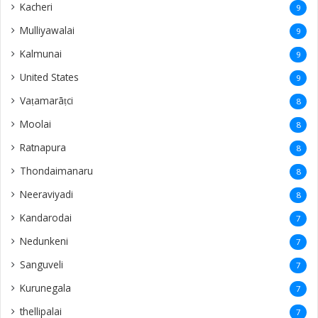
Kacheri
9
Mulliyawalai
9
Kalmunai
9
United States
9
Vaṭamarāṭci
8
Moolai
8
Ratnapura
8
Thondaimanaru
8
Neeraviyadi
8
Kandarodai
7
Nedunkeni
7
Sanguveli
7
Kurunegala
7
thellipalai
7