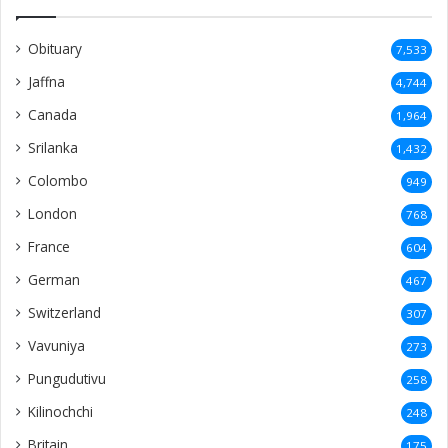
Obituary
7,533
Jaffna
4,744
Canada
1,964
Srilanka
1,432
Colombo
949
London
768
France
604
German
467
Switzerland
307
Vavuniya
273
Pungudutivu
258
Kilinochchi
248
Britain
175