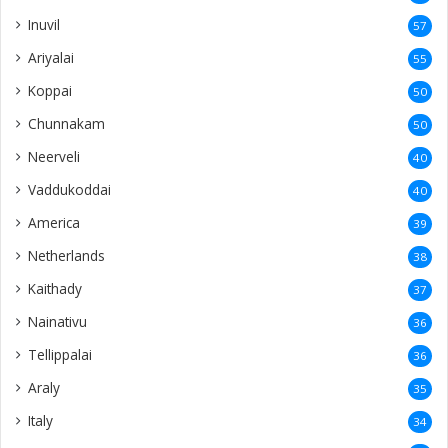
Inuvil
57
Ariyalai
55
Koppai
50
Chunnakam
50
Neerveli
40
Vaddukoddai
40
America
39
Netherlands
38
Kaithady
37
Nainativu
36
Tellippalai
36
Araly
35
Italy
34