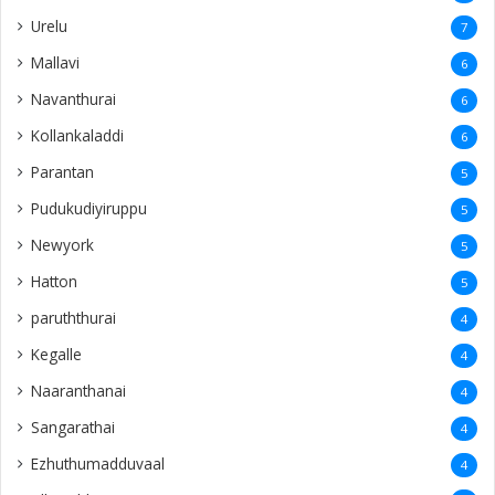
Urelu
7
Mallavi
6
Navanthurai
6
Kollankaladdi
6
Parantan
5
Pudukudiyiruppu
5
Newyork
5
Hatton
5
paruththurai
4
Kegalle
4
Naaranthanai
4
Sangarathai
4
Ezhuthumadduvaal
4