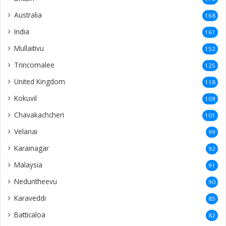
Australia
168
India
161
Mullaitivu
152
Trincomalee
125
United Kingdom
118
Kokuvil
109
Chavakachcheri
101
Velanai
99
Karainagar
92
Malaysia
91
Neduntheevu
90
Karaveddi
85
Batticaloa
82