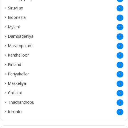
Siruvilan
1
Indonesia
1
Mylani
1
Dambadeniya
1
Marampulam
1
Kanthalloor
1
Pinland
1
Periyakallar
1
Maskeliya
1
Chillalai
1
Thachanthopu
1
toronto
1