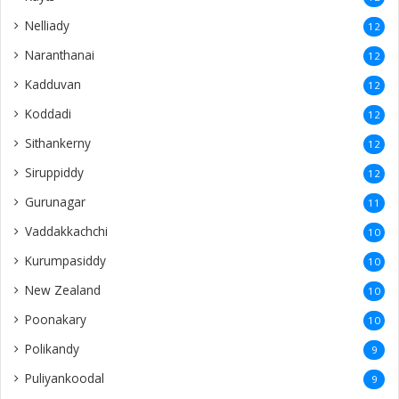
Nelliady
12
Naranthanai
12
Kadduvan
12
Koddadi
12
Sithankerny
12
Siruppiddy
12
Gurunagar
11
Vaddakkachchi
10
Kurumpasiddy
10
New Zealand
10
Poonakary
10
Polikandy
9
Puliyankoodal
9