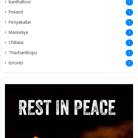
Kanthalloor
1
Pinland
1
Periyakallar
1
Maskeliya
1
Chillalai
1
Thachanthopu
1
toronto
1