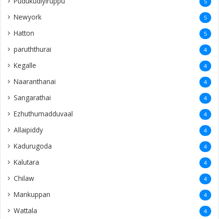
Pudukudiyiruppu
5
Newyork
5
Hatton
5
paruththurai
4
Kegalle
4
Naaranthanai
4
Sangarathai
4
Ezhuthumadduvaal
4
Allaipiddy
4
Kadurugoda
4
Kalutara
4
Chilaw
4
Mankuppan
4
Wattala
4