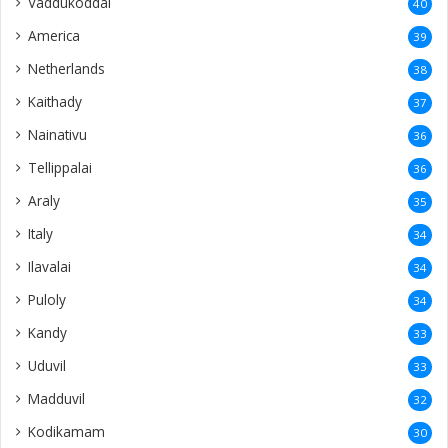
Vaddukoddai
40
America
39
Netherlands
38
Kaithady
37
Nainativu
36
Tellippalai
36
Araly
35
Italy
34
Ilavalai
34
Puloly
34
Kandy
33
Uduvil
33
Madduvil
32
Kodikamam
30