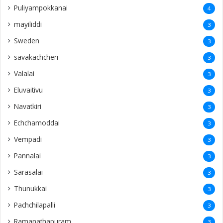
Puliyampokkanai
4
mayiliddi
3
Sweden
3
savakachcheri
3
Valalai
3
Eluvaitivu
3
Navatkiri
3
Echchamoddai
3
Vempadi
3
Pannalai
3
Sarasalai
3
Thunukkai
3
Pachchilapalli
3
Ramanathapuram
3