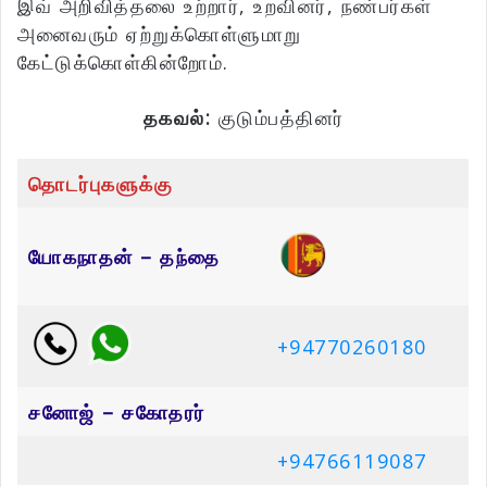
இவ் அறிவித்தலை உற்றார், உறவினர், நண்பர்கள்
அனைவரும் ஏற்றுக்கொள்ளுமாறு
கேட்டுக்கொள்கின்றோம்.
தகவல்:
குடும்பத்தினர்
தொடர்புகளுக்கு
யோகநாதன் – தந்தை
+94770260180
சனோஜ் – சகோதரர்
+94766119087