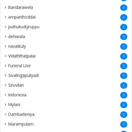
Bandarawela
1
ampanthoddai
1
puthukudijiruppu
1
dehiwala
1
navatkuly
1
Vidaththatpalai
1
Funeral Live
1
Sivalingapuliyadi
1
Siruvilan
1
Indonesia
1
Mylani
1
Dambadeniya
1
Marampulam
1