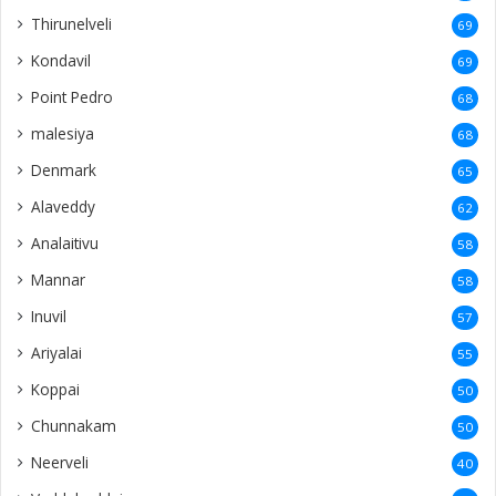
Thirunelveli
69
Kondavil
69
Point Pedro
68
malesiya
68
Denmark
65
Alaveddy
62
Analaitivu
58
Mannar
58
Inuvil
57
Ariyalai
55
Koppai
50
Chunnakam
50
Neerveli
40