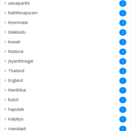
aanaipanthi
2
Raththinapuram
2
Keerimalai
2
Idaikkadu
2
kuwait
2
Madurai
2
Jeyanthinagar
2
Thailand
2
England
1
Manthikai
1
Buloli
1
haputale
1
Kalpitiya
1
nawalapti
1