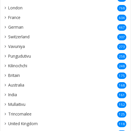
London
768
France
604
German
467
Switzerland
307
Vavuniya
273
Pungudutivu
258
Kilinochchi
248
Britain
175
Australia
168
India
161
Mullaitivu
152
Trincomalee
125
United Kingdom
118