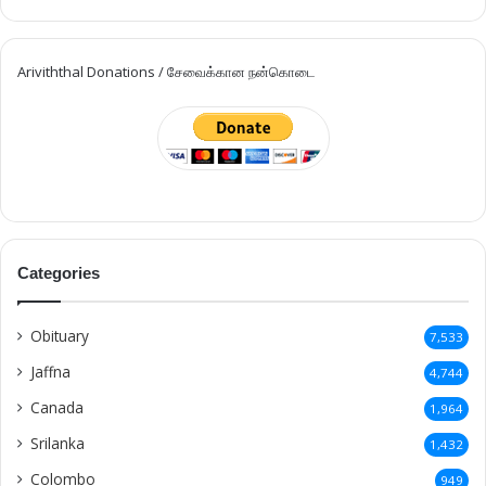
Ariviththal Donations / சேவைக்கான நன்கொடை
Categories
Obituary
7,533
Jaffna
4,744
Canada
1,964
Srilanka
1,432
Colombo
949