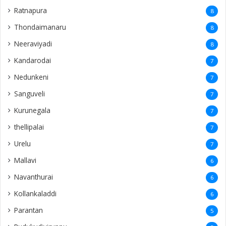
Ratnapura
8
Thondaimanaru
8
Neeraviyadi
8
Kandarodai
7
Nedunkeni
7
Sanguveli
7
Kurunegala
7
thellipalai
7
Urelu
7
Mallavi
6
Navanthurai
6
Kollankaladdi
6
Parantan
5