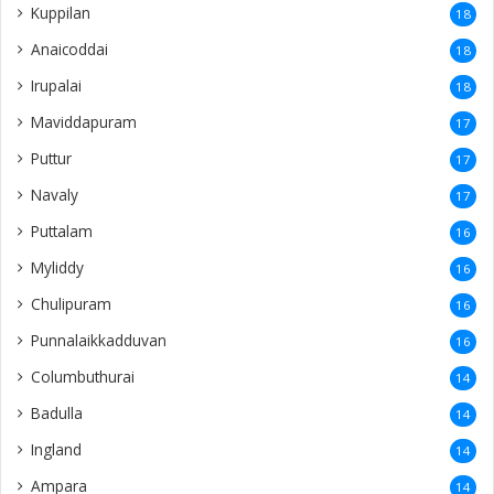
Kuppilan
18
Anaicoddai
18
Irupalai
18
Maviddapuram
17
Puttur
17
Navaly
17
Puttalam
16
Myliddy
16
Chulipuram
16
Punnalaikkadduvan
16
Columbuthurai
14
Badulla
14
Ingland
14
Ampara
14