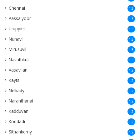
Chennai
13
Passaiyoor
13
Uṭuppiṭṭi
13
Nunavil
13
Mirusuvil
13
Navathkuli
13
Vasavilan
12
Kayts
12
Nelliady
12
Naranthanai
12
Kadduvan
12
Koddadi
12
Sithankerny
12