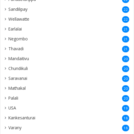
Sandilipay
22
Wellawatte
22
Earlalai
21
Negombo
21
Thavadi
21
Mandaitivu
20
Chundikuli
20
Saravanai
20
Mathakal
20
Palali
20
USA
19
Kankesanturai
18
Varany
18