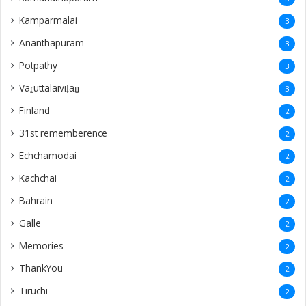
Kamparmalai
3
Ananthapuram
3
‎Potpathy
3
Vaṟuttalaiviḷāṉ
3
Finland
2
31st rememberence
2
Echchamodai
2
Kachchai
2
Bahrain
2
Galle
2
Memories
2
ThankYou
2
Tiruchi
2