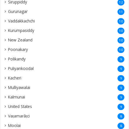
Siruppiddy
12
Gurunagar
11
Vaddakkachchi
10
Kurumpasiddy
10
New Zealand
10
Poonakary
10
Polikandy
9
Puliyankoodal
9
Kacheri
9
Mulliyawalai
9
Kalmunai
9
United States
9
Vaṭamarāṭci
8
Moolai
8