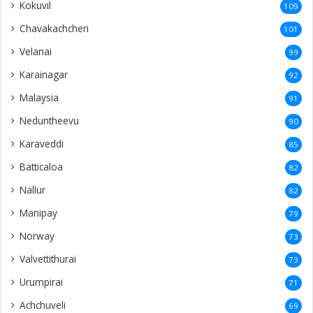
Kokuvil
109
Chavakachcheri
101
Velanai
99
Karainagar
92
Malaysia
91
Neduntheevu
90
Karaveddi
85
Batticaloa
82
Nallur
82
Manipay
79
Norway
73
Valvettithurai
73
Urumpirai
71
Achchuveli
69