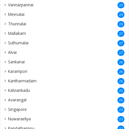
Vannarpannai
29
Meesalai
29
Thunnalai
29
Mallakam
27
Suthumalai
27
Alvai
27
Sankanai
26
Karampon
26
Kantharmadam
26
Kalviankadu
25
Avarangal
25
Singapore
23
Nuwaraeliya
23
Pandatharippu
22