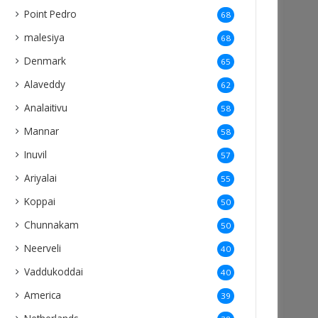
Point Pedro
68
malesiya
68
Denmark
65
Alaveddy
62
Analaitivu
58
Mannar
58
Inuvil
57
Ariyalai
55
Koppai
50
Chunnakam
50
Neerveli
40
Vaddukoddai
40
America
39