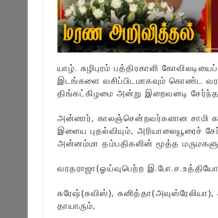
யாழ். சுழிபுரம் பத்திரகாளி கோவிலடியைப
இடங்களை வசிப்பிடமாகவும் கொண்ட வர
திங்கட்கிழமை அன்று இறைவனடி சேர்ந்தா
அன்னார், காலஞ்சென்றவர்களான சாமி கந
இளைய புதல்வியும், அரியாலையூரைச் 
அன்னம்மா தம்பதிகளின் மூத்த மருமகளு
வரதராஜா(ஓய்வுபெற்ற இ.போ.ச.உத்தியோக
சுரேஷ்(சுவிஸ்), சுனித்தா(அவுஸ்ரேலியா)
தாயாரும்,