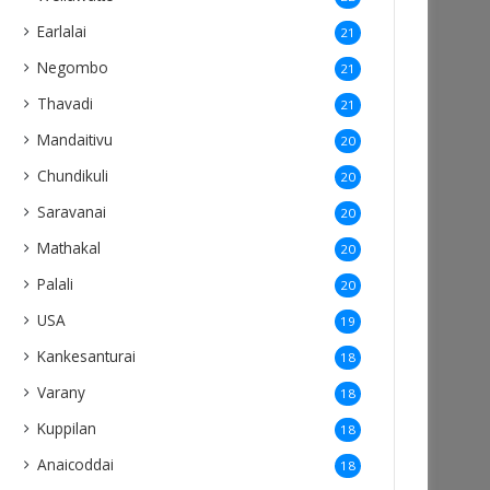
Earlalai
21
Negombo
21
Thavadi
21
Mandaitivu
20
Chundikuli
20
Saravanai
20
Mathakal
20
Palali
20
USA
19
Kankesanturai
18
Varany
18
Kuppilan
18
Anaicoddai
18