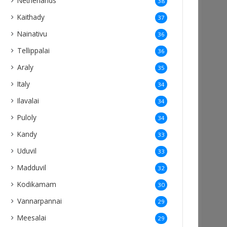
Netherlands
38
Kaithady
37
Nainativu
36
Tellippalai
36
Araly
35
Italy
34
Ilavalai
34
Puloly
34
Kandy
33
Uduvil
33
Madduvil
32
Kodikamam
30
Vannarpannai
29
Meesalai
29