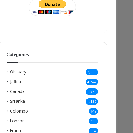
Categories
Obituary
7,533
Jaffna
4,744
Canada
1,964
Srilanka
1,432
Colombo
949
London
768
France
604