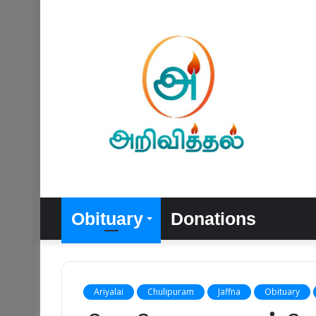
Obituary
Donations
Ariyalai
Chulipuram
Jaffna
Obituary