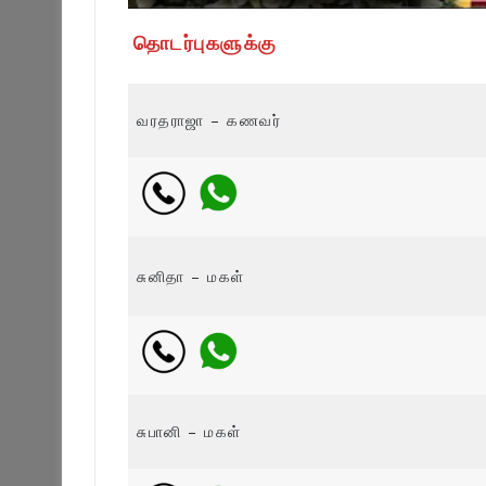
தொடர்புகளுக்கு
வரதராஜா – கணவர்
சுனிதா – மகள்
சுபானி – மகள்