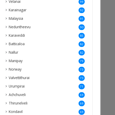
Velanai
99
Karainagar
92
Malaysia
91
Neduntheevu
90
Karaveddi
85
Batticaloa
82
Nallur
82
Manipay
79
Norway
73
Valvettithurai
73
Urumpirai
71
Achchuveli
69
Thirunelveli
69
Kondavil
69