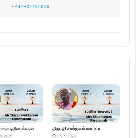
+447985195030
ுக்கரசு குணேஸ்வரன்
திருமதி சண்முகம் ராசம்மா
8, 2025
July 7, 2025