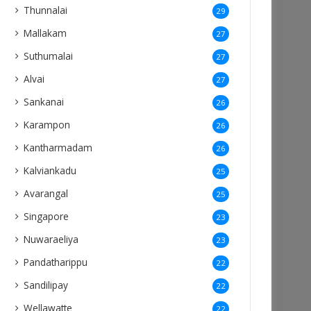
Thunnalai
29
Mallakam
27
Suthumalai
27
Alvai
27
Sankanai
26
Karampon
26
Kantharmadam
26
Kalviankadu
25
Avarangal
25
Singapore
23
Nuwaraeliya
23
Pandatharippu
22
Sandilipay
22
Wellawatte
22