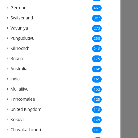
German
467
Switzerland
307
Vavuniya
273
Pungudutivu
258
Kilinochchi
248
Britain
175
Australia
168
India
161
Mullaitivu
152
Trincomalee
125
United Kingdom
118
Kokuvil
109
Chavakachcheri
101