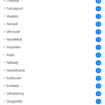
Chennai
13
Passaiyoor
13
Uṭuppiṭṭi
13
Nunavil
13
Mirusuvil
13
Navathkuli
13
Vasavilan
12
Kayts
12
Nelliady
12
Naranthanai
12
Kadduvan
12
Koddadi
12
Sithankerny
12
Siruppiddy
12