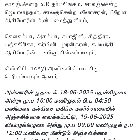
காலஞ்சென்ற S.R தர்மலிங்கம், காலஞ்சென்ற
ஜெயானந்தன், காலஞ்சென்ற மனோகரன், பிறேமா
ஆகியோரின் அன்பு மைத்துனியும்,
கெளசல்யா, அகல்யா, சடாஜினி, சித்திரா,
பஞ்சகிரிதா, தர்மினி, முரளிதரன், தமயந்தி
ஆகியோரின் பாசமிகு சின்னம்மாவும்,
லின்ஸி(Lindsy) அவர்களின் பாசமிகு
பெரியம்மாவும் ஆவார்.
அன்னாரின் பூதவுடல் 18-06-2025 புதன்கிழமை
அன்று மு.ப 10:00 மணிமுதல் பி.ப 04:30
மணிவரை கல்கிசை மகிந்த மலர்ச்சாலையில்
அஞ்சலிக்காக வைக்கப்பட்டு, 19-06-2025
வியாழக்கிழமை அன்று மு.ப 09:00 மணிமுதல் ந.ப
12:00 மணிவரை மீண்டும் அஞ்சலிக்காக