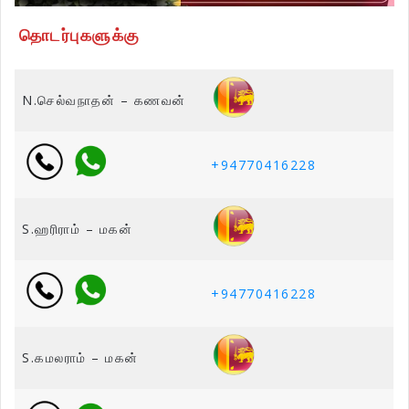
தொடர்புகளுக்கு
N.செல்வநாதன் – கணவன்
+94770416228
S.ஹரிராம் – மகன்
+94770416228
S.கமலராம் – மகன்