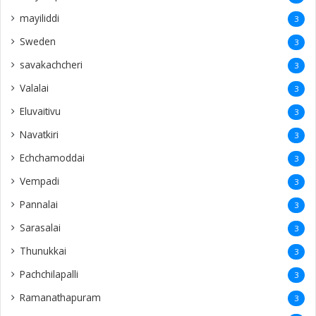
mayiliddi
3
Sweden
3
savakachcheri
3
Valalai
3
Eluvaitivu
3
Navatkiri
3
Echchamoddai
3
Vempadi
3
Pannalai
3
Sarasalai
3
Thunukkai
3
Pachchilapalli
3
Ramanathapuram
3