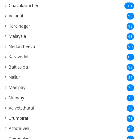
Chavakachcheri
101
Velanai
99
Karainagar
92
Malaysia
91
Neduntheevu
90
Karaveddi
85
Batticaloa
82
Nallur
82
Manipay
79
Norway
73
Valvettithurai
73
Urumpirai
71
Achchuveli
69
Thirunelveli
69