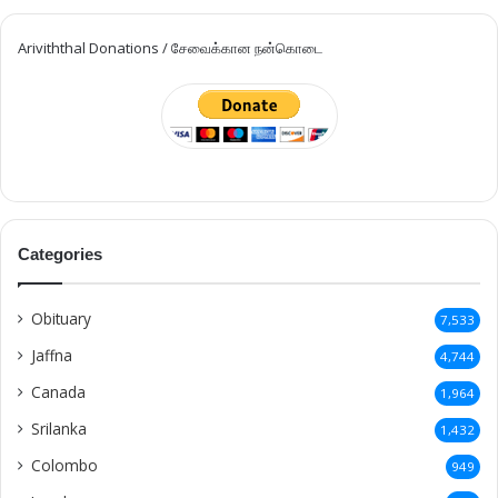
Ariviththal Donations / சேவைக்கான நன்கொடை
Categories
Obituary
7,533
Jaffna
4,744
Canada
1,964
Srilanka
1,432
Colombo
949