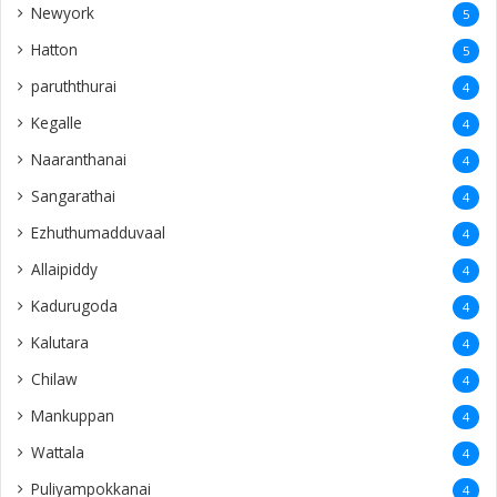
Newyork
5
Hatton
5
paruththurai
4
Kegalle
4
Naaranthanai
4
Sangarathai
4
Ezhuthumadduvaal
4
Allaipiddy
4
Kadurugoda
4
Kalutara
4
Chilaw
4
Mankuppan
4
Wattala
4
Puliyampokkanai
4