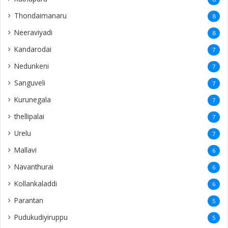
Thondaimanaru
8
Neeraviyadi
8
Kandarodai
7
Nedunkeni
7
Sanguveli
7
Kurunegala
7
thellipalai
7
Urelu
7
Mallavi
6
Navanthurai
6
Kollankaladdi
6
Parantan
5
Pudukudiyiruppu
5