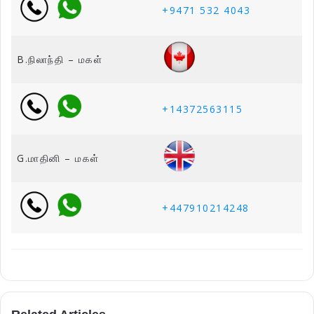
+9471 532 4043
B.நிலாந்தி – மகள்
‪+14372563115‬
G.மாதினி – மகள்
‪+447910214248‬