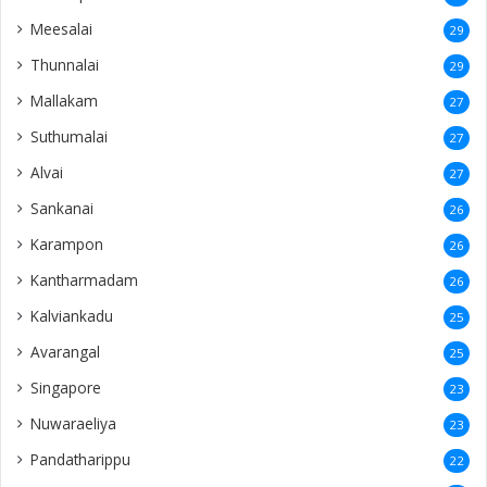
Meesalai
29
Thunnalai
29
Mallakam
27
Suthumalai
27
Alvai
27
Sankanai
26
Karampon
26
Kantharmadam
26
Kalviankadu
25
Avarangal
25
Singapore
23
Nuwaraeliya
23
Pandatharippu
22