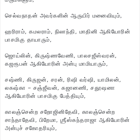
செல்வநாதன் அவர்களின் ஆருயிர் மனைவியும்,
ஹரிராம், கமலராம், நிலாந்தி, மாதினி ஆகியோரின்
பாசமிகு தாயாரும்,
ஜொய்லின், கிருஷ்ணவேணி, பாலசஜீஸ்வரன்,
கஜரூபன் ஆகியோரின் அன்பு மாமியாரும்,
சஷ்ணி, கிருஜன், சரன், ரிஷி வர்ஷி, யாமிலன்,
லகஷ்கா – சஞ்ஜீவன், கஜானணி, சதூஷனா
ஆகியோரின் பாசமிகு பேத்தியும்,
காலஞ்சென்ற சறோஜினிதேவி, காலஞ்சென்ற
சாந்தாதேவி, பிறேமா, ஶ்ரீஸ்கந்தராஜா ஆகியோரின்
அன்புச் சகோதரியும்,