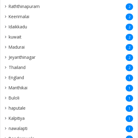
Raththinapuram
2
Keerimalai
2
Idaikkadu
2
kuwait
2
Madurai
2
Jeyanthinagar
2
Thailand
2
England
1
Manthikai
1
Buloli
1
haputale
1
Kalpitiya
1
nawalapti
1