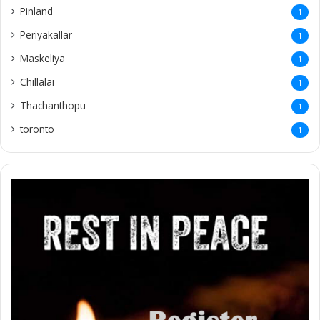
Pinland
1
Periyakallar
1
Maskeliya
1
Chillalai
1
Thachanthopu
1
toronto
1