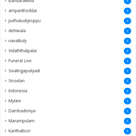
Bandarawela
1
ampanthoddai
1
puthukudijiruppu
1
dehiwala
1
navatkuly
1
Vidaththatpalai
1
Funeral Live
1
Sivalingapuliyadi
1
Siruvilan
1
Indonesia
1
Mylani
1
Dambadeniya
1
Marampulam
1
Kanthalloor
1