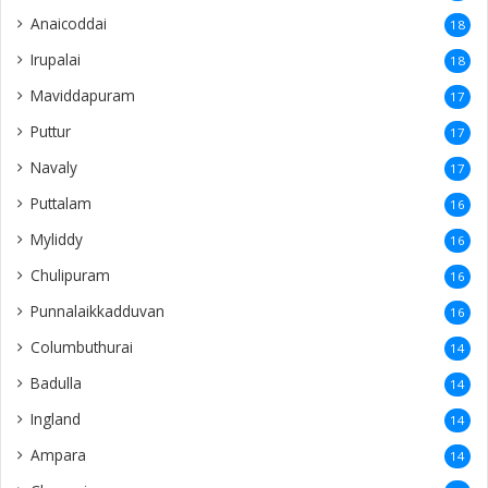
Anaicoddai
18
Irupalai
18
Maviddapuram
17
Puttur
17
Navaly
17
Puttalam
16
Myliddy
16
Chulipuram
16
Punnalaikkadduvan
16
Columbuthurai
14
Badulla
14
Ingland
14
Ampara
14