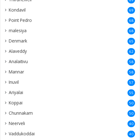
Kondavil
69
Point Pedro
68
malesiya
68
Denmark
65
Alaveddy
62
Analaitivu
58
Mannar
58
Inuvil
57
Ariyalai
55
Koppai
50
Chunnakam
50
Neerveli
40
Vaddukoddai
40