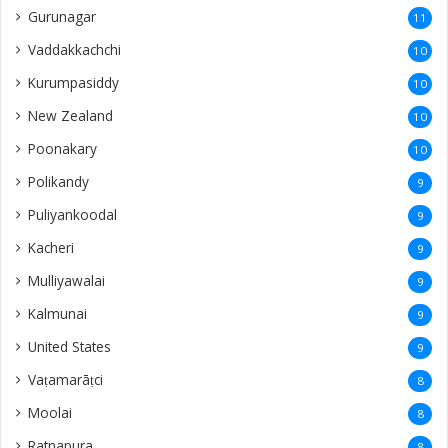
Gurunagar
11
Vaddakkachchi
10
Kurumpasiddy
10
New Zealand
10
Poonakary
10
Polikandy
9
Puliyankoodal
9
Kacheri
9
Mulliyawalai
9
Kalmunai
9
United States
9
Vaṭamarāṭci
8
Moolai
8
Ratnapura
8