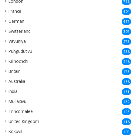
London
768
France
604
German
467
Switzerland
307
Vavuniya
273
Pungudutivu
258
Kilinochchi
248
Britain
175
Australia
168
India
161
Mullaitivu
152
Trincomalee
125
United Kingdom
118
Kokuvil
109