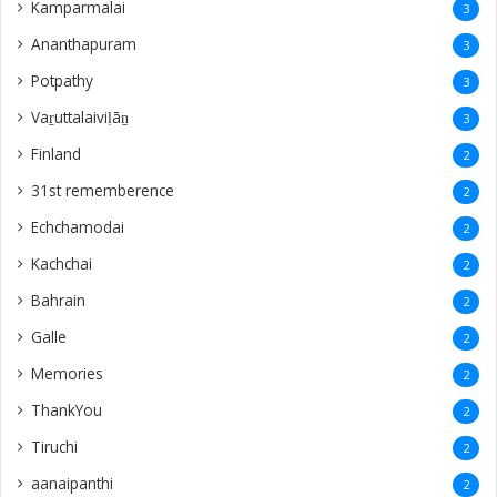
Kamparmalai
3
Ananthapuram
3
‎Potpathy
3
Vaṟuttalaiviḷāṉ
3
Finland
2
31st rememberence
2
Echchamodai
2
Kachchai
2
Bahrain
2
Galle
2
Memories
2
ThankYou
2
Tiruchi
2
aanaipanthi
2