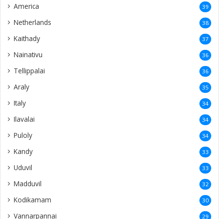
America
39
Netherlands
38
Kaithady
37
Nainativu
36
Tellippalai
36
Araly
35
Italy
34
Ilavalai
34
Puloly
34
Kandy
33
Uduvil
33
Madduvil
32
Kodikamam
30
Vannarpannai
29