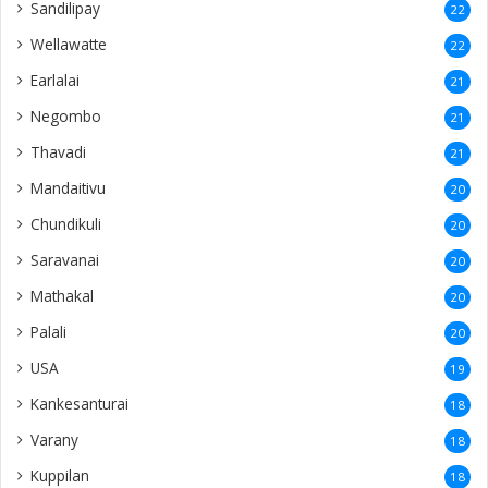
Sandilipay
22
Wellawatte
22
Earlalai
21
Negombo
21
Thavadi
21
Mandaitivu
20
Chundikuli
20
Saravanai
20
Mathakal
20
Palali
20
USA
19
Kankesanturai
18
Varany
18
Kuppilan
18