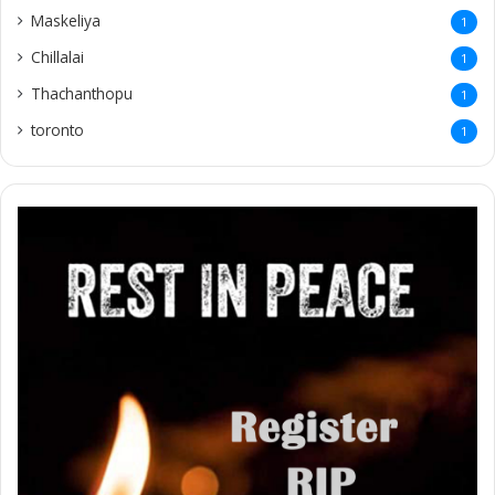
Maskeliya
1
Chillalai
1
Thachanthopu
1
toronto
1