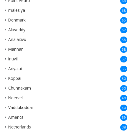
Point Pedro
68
malesiya
68
Denmark
65
Alaveddy
62
Analaitivu
58
Mannar
58
Inuvil
57
Ariyalai
55
Koppai
50
Chunnakam
50
Neerveli
40
Vaddukoddai
40
America
39
Netherlands
38