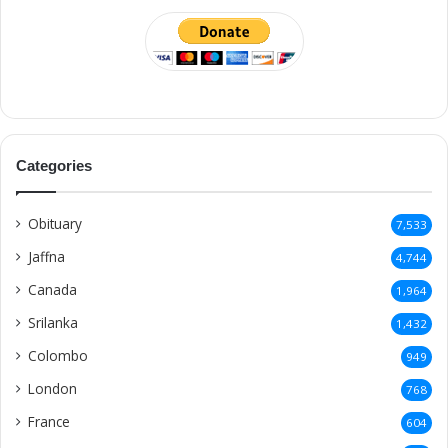
Categories
Obituary
7,533
Jaffna
4,744
Canada
1,964
Srilanka
1,432
Colombo
949
London
768
France
604