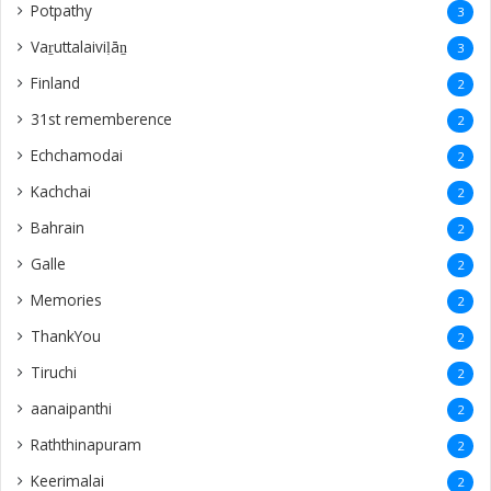
‎Potpathy
3
Vaṟuttalaiviḷāṉ
3
Finland
2
31st rememberence
2
Echchamodai
2
Kachchai
2
Bahrain
2
Galle
2
Memories
2
ThankYou
2
Tiruchi
2
aanaipanthi
2
Raththinapuram
2
Keerimalai
2