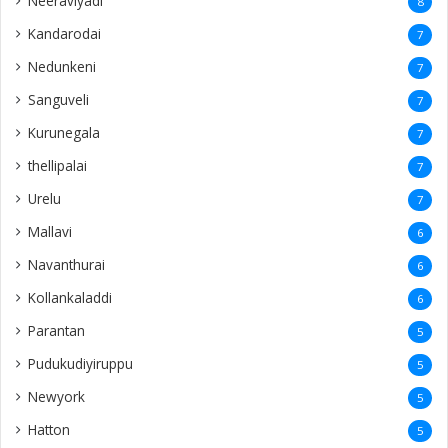
Neeraviyadi
8
Kandarodai
7
Nedunkeni
7
Sanguveli
7
Kurunegala
7
thellipalai
7
Urelu
7
Mallavi
6
Navanthurai
6
Kollankaladdi
6
Parantan
5
Pudukudiyiruppu
5
Newyork
5
Hatton
5