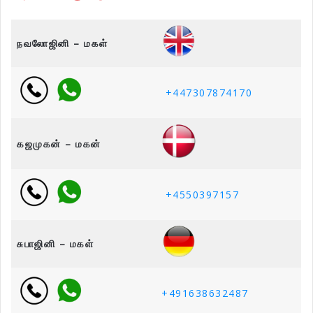
நவலோஜினி – மகள்
+447307874170
கஜமுகன் – மகன்
+4550397157
சுபாஜினி – மகள்
+491638632487