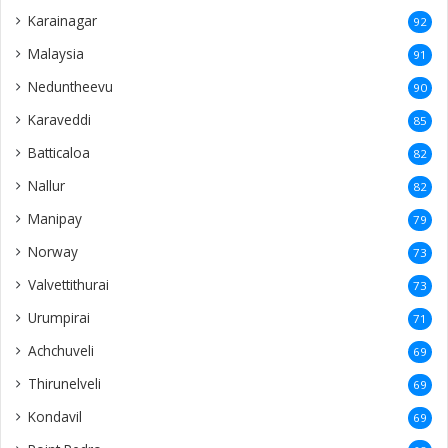
Karainagar
92
Malaysia
91
Neduntheevu
90
Karaveddi
85
Batticaloa
82
Nallur
82
Manipay
79
Norway
73
Valvettithurai
73
Urumpirai
71
Achchuveli
69
Thirunelveli
69
Kondavil
69