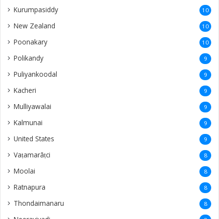
Kurumpasiddy
10
New Zealand
10
Poonakary
10
Polikandy
9
Puliyankoodal
9
Kacheri
9
Mulliyawalai
9
Kalmunai
9
United States
9
Vaṭamarāṭci
8
Moolai
8
Ratnapura
8
Thondaimanaru
8