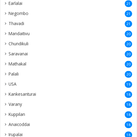
Earlalai
21
Negombo
21
Thavadi
21
Mandaitivu
20
Chundikuli
20
Saravanai
20
Mathakal
20
Palali
20
USA
19
Kankesanturai
18
Varany
18
Kuppilan
18
Anaicoddai
18
Irupalai
18