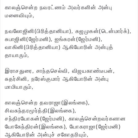
காலஞ்சென்ற நவரட்ணம் அவர்களின் அன்பு
மனைவியும்,
நவலோஜினி(பிரித்தானியா), கஜமுகன்(டென்மார்க்),
சுபாஜினி(ஜேர்மனி), ஐங்கரன்(ஜேர்மனி),
வாகினி(பிரித்தானியா) ஆகியோரின் அன்புத்
தாயாரும்,
இராசதுரை, சாந்தசெல்வி, விஜயகாண்டீபன்,
சுதர்சினி, நரேஸ்குமார் ஆகியோரின் அன்பு
மாமியாரும்,
காலஞ்சென்ற தவராஜா(இலங்கை),
சிவசுந்தரமூர்த்தி(இலங்கை),
சந்திரயோகன்(ஜேர்மனி), காலஞ்சென்றவர்களான
யோகேந்திரன்(இலங்கை), யோகராஜா(ஜேர்மனி)
ஆகியோரின் அன்புச் சகோதரியும்,