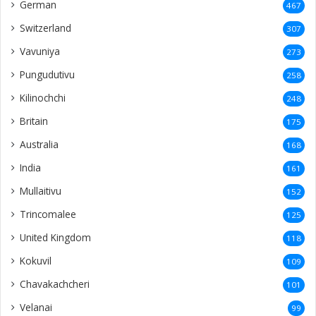
German
467
Switzerland
307
Vavuniya
273
Pungudutivu
258
Kilinochchi
248
Britain
175
Australia
168
India
161
Mullaitivu
152
Trincomalee
125
United Kingdom
118
Kokuvil
109
Chavakachcheri
101
Velanai
99