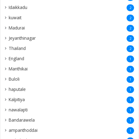
Idaikkadu
2
kuwait
2
Madurai
2
Jeyanthinagar
2
Thailand
2
England
1
Manthikai
1
Buloli
1
haputale
1
Kalpitiya
1
nawalapti
1
Bandarawela
1
ampanthoddai
1