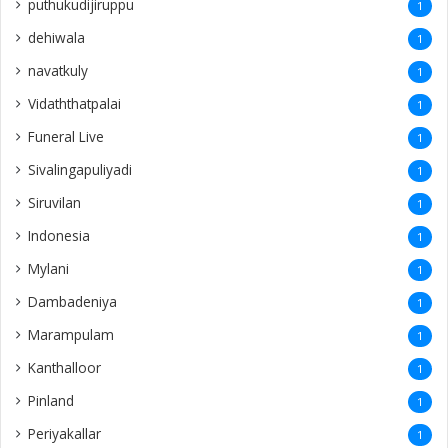
puthukudijiruppu
1
dehiwala
1
navatkuly
1
Vidaththatpalai
1
Funeral Live
1
Sivalingapuliyadi
1
Siruvilan
1
Indonesia
1
Mylani
1
Dambadeniya
1
Marampulam
1
Kanthalloor
1
Pinland
1
Periyakallar
1