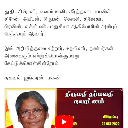
துதி, சிரோனி, வைஸ்ணவி, கீர்த்தனா, மாவின்,
சிரேன், அகீபன், நிருபன், கௌசி, சினேகா,
பிரவின், லக்ஸ்மன், மதுசியா ஆகியோரின் அன்புப்
பேத்தியும் ஆவார்.
இவ் அறிவித்தலை உற்றார், உறவினர், நண்பர்கள்
அனைவரும் ஏற்றுக்கொள்ளுமாறு
கேட்டுக்கொள்கின்றோம்.
தகவல்: ஐங்கரன்- மகன்