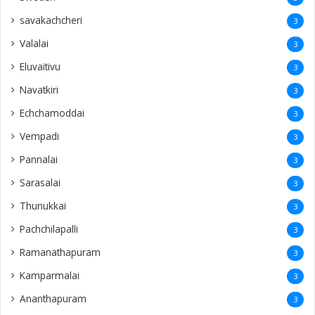
savakachcheri
3
Valalai
3
Eluvaitivu
3
Navatkiri
3
Echchamoddai
3
Vempadi
3
Pannalai
3
Sarasalai
3
Thunukkai
3
Pachchilapalli
3
Ramanathapuram
3
Kamparmalai
3
Ananthapuram
3