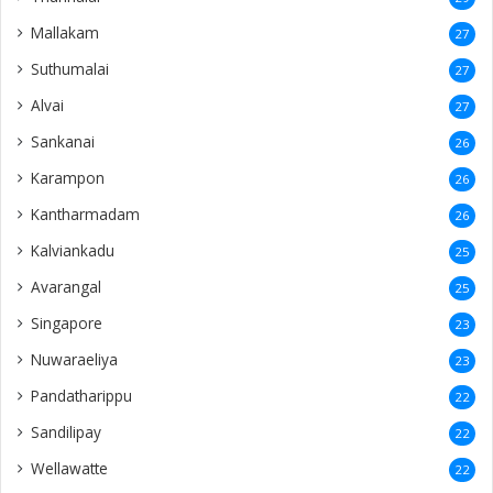
Mallakam
27
Suthumalai
27
Alvai
27
Sankanai
26
Karampon
26
Kantharmadam
26
Kalviankadu
25
Avarangal
25
Singapore
23
Nuwaraeliya
23
Pandatharippu
22
Sandilipay
22
Wellawatte
22