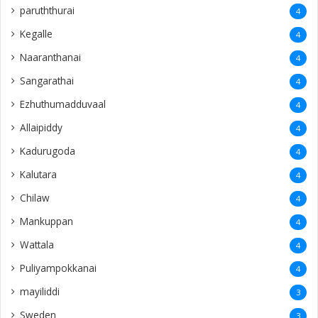
paruththurai
4
Kegalle
4
Naaranthanai
4
Sangarathai
4
Ezhuthumadduvaal
4
Allaipiddy
4
Kadurugoda
4
Kalutara
4
Chilaw
4
Mankuppan
4
Wattala
4
Puliyampokkanai
4
mayiliddi
3
Sweden
3