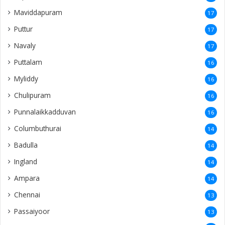
Maviddapuram
17
Puttur
17
Navaly
17
Puttalam
16
Myliddy
16
Chulipuram
16
Punnalaikkadduvan
16
Columbuthurai
14
Badulla
14
Ingland
14
Ampara
14
Chennai
13
Passaiyoor
13