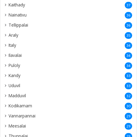
Kaithady
37
Nainativu
36
Tellippalai
36
Araly
35
Italy
34
Ilavalai
34
Puloly
34
Kandy
33
Uduvil
33
Madduvil
32
Kodikamam
30
Vannarpannai
29
Meesalai
29
Thunnalai
29