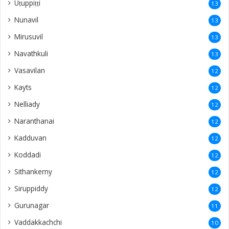
Uṭuppiṭṭi
13
Nunavil
13
Mirusuvil
13
Navathkuli
13
Vasavilan
12
Kayts
12
Nelliady
12
Naranthanai
12
Kadduvan
12
Koddadi
12
Sithankerny
12
Siruppiddy
12
Gurunagar
11
Vaddakkachchi
10