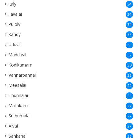
Italy
34
Ilavalai
34
Puloly
34
Kandy
33
Uduvil
33
Madduvil
32
Kodikamam
30
Vannarpannai
29
Meesalai
29
Thunnalai
29
Mallakam
27
Suthumalai
27
Alvai
27
Sankanai
26