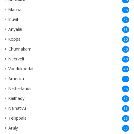
Mannar
58
Inuvil
57
Ariyalai
55
Koppai
50
Chunnakam
50
Neerveli
40
Vaddukoddai
40
America
39
Netherlands
38
Kaithady
37
Nainativu
36
Tellippalai
36
Araly
35