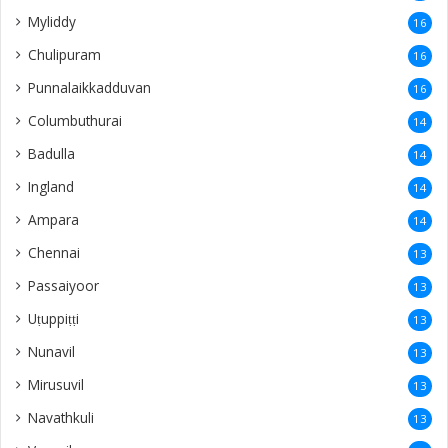
Myliddy
16
Chulipuram
16
Punnalaikkadduvan
16
Columbuthurai
14
Badulla
14
Ingland
14
Ampara
14
Chennai
13
Passaiyoor
13
Uṭuppiṭṭi
13
Nunavil
13
Mirusuvil
13
Navathkuli
13