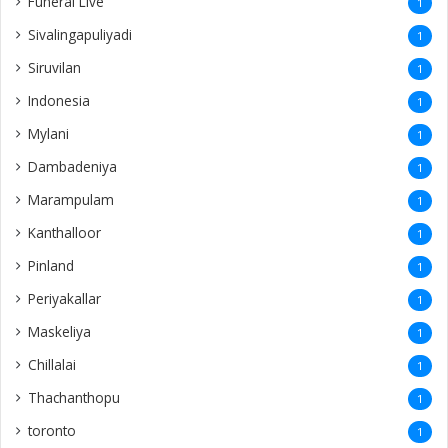
Funeral Live
1
Sivalingapuliyadi
1
Siruvilan
1
Indonesia
1
Mylani
1
Dambadeniya
1
Marampulam
1
Kanthalloor
1
Pinland
1
Periyakallar
1
Maskeliya
1
Chillalai
1
Thachanthopu
1
toronto
1