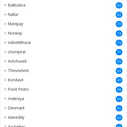
Batticaloa
82
Nallur
82
Manipay
79
Norway
73
Valvettithurai
73
Urumpirai
71
Achchuveli
69
Thirunelveli
69
Kondavil
69
Point Pedro
68
malesiya
68
Denmark
65
Alaveddy
62
Analaitivu
58