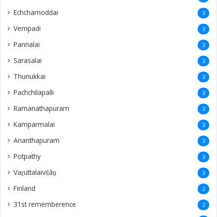
Echchamoddai
3
Vempadi
3
Pannalai
3
Sarasalai
3
Thunukkai
3
Pachchilapalli
3
Ramanathapuram
3
Kamparmalai
3
Ananthapuram
3
‎Potpathy
3
Vaṟuttalaiviḷāṉ
3
Finland
2
31st rememberence
2