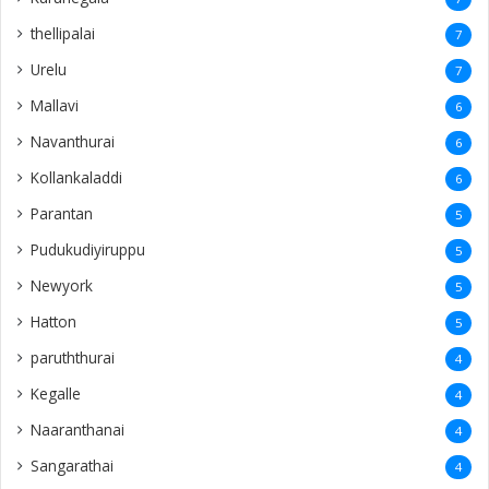
thellipalai
7
Urelu
7
Mallavi
6
Navanthurai
6
Kollankaladdi
6
Parantan
5
Pudukudiyiruppu
5
Newyork
5
Hatton
5
paruththurai
4
Kegalle
4
Naaranthanai
4
Sangarathai
4