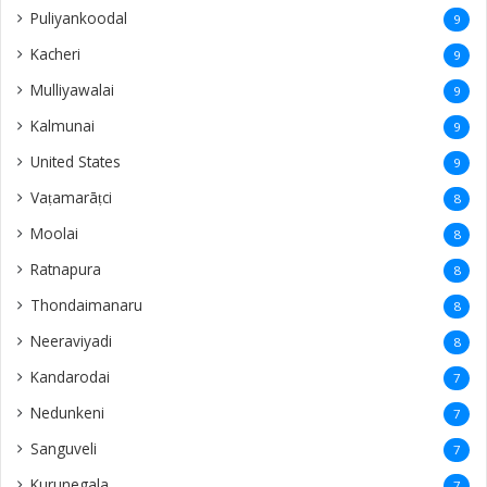
Puliyankoodal
9
Kacheri
9
Mulliyawalai
9
Kalmunai
9
United States
9
Vaṭamarāṭci
8
Moolai
8
Ratnapura
8
Thondaimanaru
8
Neeraviyadi
8
Kandarodai
7
Nedunkeni
7
Sanguveli
7
Kurunegala
7