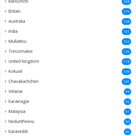
Kilinochchi
248
Britain
175
Australia
168
India
161
Mullaitivu
152
Trincomalee
125
United Kingdom
118
Kokuvil
109
Chavakachcheri
101
Velanai
99
Karainagar
92
Malaysia
91
Neduntheevu
90
Karaveddi
85