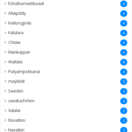
Ezhuthumadduvaal
4
Allaipiddy
4
Kadurugoda
4
Kalutara
4
Chilaw
4
Mankuppan
4
Wattala
4
Puliyampokkanai
4
mayiliddi
3
Sweden
3
savakachcheri
3
Valalai
3
Eluvaitivu
3
Navatkiri
3