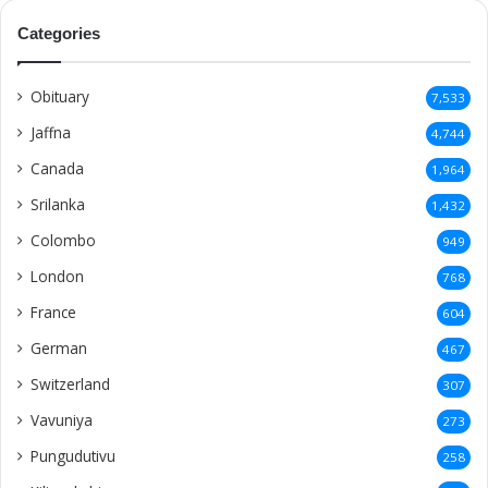
Categories
Obituary
7,533
Jaffna
4,744
Canada
1,964
Srilanka
1,432
Colombo
949
London
768
France
604
German
467
Switzerland
307
Vavuniya
273
Pungudutivu
258