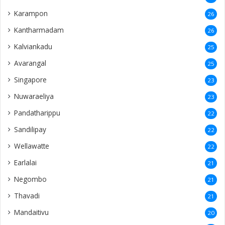
Karampon
26
Kantharmadam
26
Kalviankadu
25
Avarangal
25
Singapore
23
Nuwaraeliya
23
Pandatharippu
22
Sandilipay
22
Wellawatte
22
Earlalai
21
Negombo
21
Thavadi
21
Mandaitivu
20