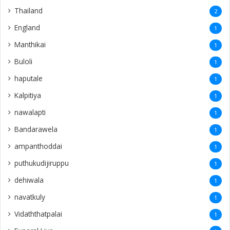
Thailand
2
England
1
Manthikai
1
Buloli
1
haputale
1
Kalpitiya
1
nawalapti
1
Bandarawela
1
ampanthoddai
1
puthukudijiruppu
1
dehiwala
1
navatkuly
1
Vidaththatpalai
1