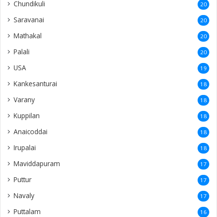
Chundikuli
20
Saravanai
20
Mathakal
20
Palali
20
USA
19
Kankesanturai
18
Varany
18
Kuppilan
18
Anaicoddai
18
Irupalai
18
Maviddapuram
17
Puttur
17
Navaly
17
Puttalam
16