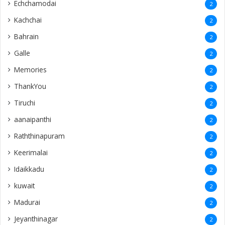
Echchamodai
2
Kachchai
2
Bahrain
2
Galle
2
Memories
2
ThankYou
2
Tiruchi
2
aanaipanthi
2
Raththinapuram
2
Keerimalai
2
Idaikkadu
2
kuwait
2
Madurai
2
Jeyanthinagar
2