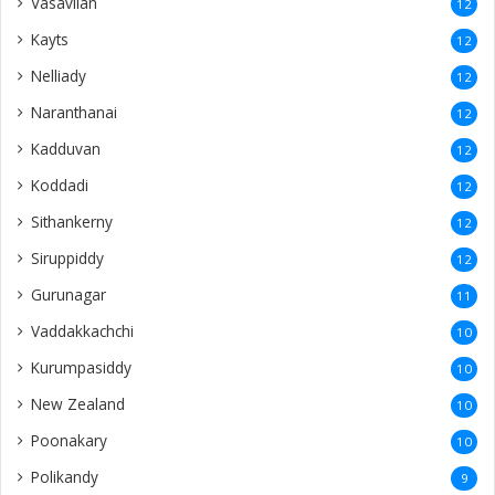
Vasavilan
12
Kayts
12
Nelliady
12
Naranthanai
12
Kadduvan
12
Koddadi
12
Sithankerny
12
Siruppiddy
12
Gurunagar
11
Vaddakkachchi
10
Kurumpasiddy
10
New Zealand
10
Poonakary
10
Polikandy
9