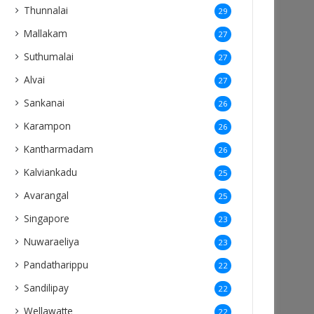
Thunnalai
29
Mallakam
27
Suthumalai
27
Alvai
27
Sankanai
26
Karampon
26
Kantharmadam
26
Kalviankadu
25
Avarangal
25
Singapore
23
Nuwaraeliya
23
Pandatharippu
22
Sandilipay
22
Wellawatte
22