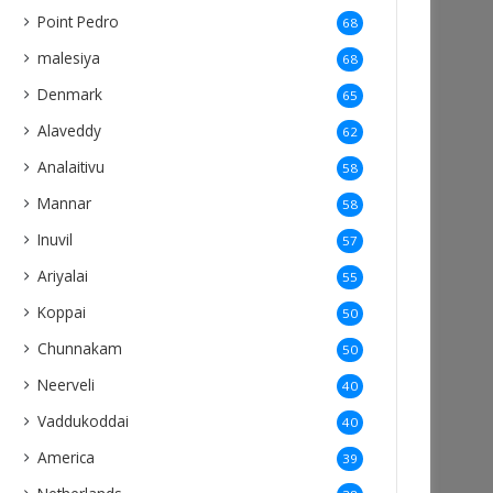
Point Pedro
68
malesiya
68
Denmark
65
Alaveddy
62
Analaitivu
58
Mannar
58
Inuvil
57
Ariyalai
55
Koppai
50
Chunnakam
50
Neerveli
40
Vaddukoddai
40
America
39