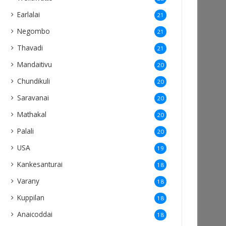
Earlalai
21
Negombo
21
Thavadi
21
Mandaitivu
20
Chundikuli
20
Saravanai
20
Mathakal
20
Palali
20
USA
19
Kankesanturai
18
Varany
18
Kuppilan
18
Anaicoddai
18