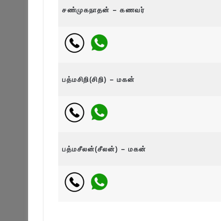
சண்முகநாதன் – கணவர்
பத்மசிறி(சிறி) – மகன்
பத்மசீலன்(சீலன்) – மகன்