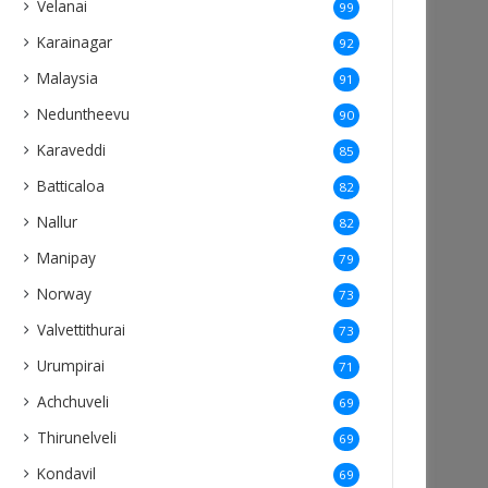
Velanai
99
Karainagar
92
Malaysia
91
Neduntheevu
90
Karaveddi
85
Batticaloa
82
Nallur
82
Manipay
79
Norway
73
Valvettithurai
73
Urumpirai
71
Achchuveli
69
Thirunelveli
69
Kondavil
69