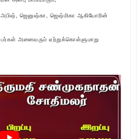
ா, அபிஷ், ஜெனுஷ்கா, ஜெஷ்மிகா ஆகியோரின்
்பர்கள் அனைவரும் ஏற்றுக்கொள்ளுமாறு