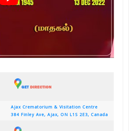
Ajax Crematorium & Visitation Centre
384 Finley Ave, Ajax, ON L1S 2E3, Canada