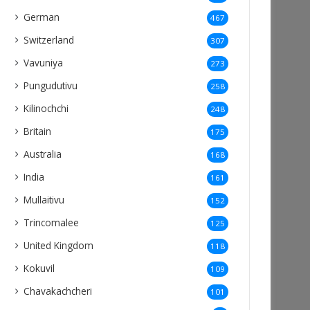
German
467
Switzerland
307
Vavuniya
273
Pungudutivu
258
Kilinochchi
248
Britain
175
Australia
168
India
161
Mullaitivu
152
Trincomalee
125
United Kingdom
118
Kokuvil
109
Chavakachcheri
101