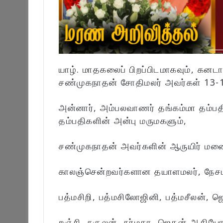
யாழ். மாதகலைப் பிறப்பிடமாகவும், க
சண்முகநாதன் சோதிமலர் அவர்கள் 13-1
அன்னார், அம்பலவாணர் தங்கம்மா தம்பத
தம்பதிகளின் அன்பு மருமகளும்,
சண்முகநாதன் அவர்களின் ஆருயிர் மனை
காலஞ்சென்றவர்களான தயாளமலர், நேசமல
பத்மசிறி, பத்மசிலோஜினி, பத்மசீலன், ஜ
றஞ்சி, நகுலன், நர்மதா, ஜெகன் ஆகியோர