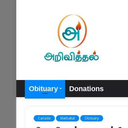
Obituary
Donations
Canada
Mathakal
Obituary