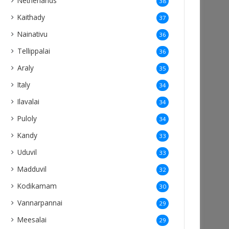
Netherlands
38
Kaithady
37
Nainativu
36
Tellippalai
36
Araly
35
Italy
34
Ilavalai
34
Puloly
34
Kandy
33
Uduvil
33
Madduvil
32
Kodikamam
30
Vannarpannai
29
Meesalai
29