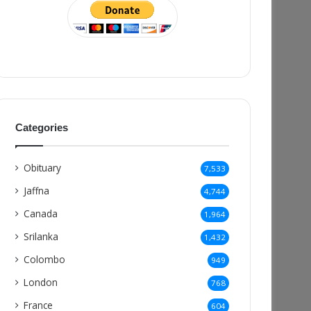
Categories
Obituary
7,533
Jaffna
4,744
Canada
1,964
Srilanka
1,432
Colombo
949
London
768
France
604