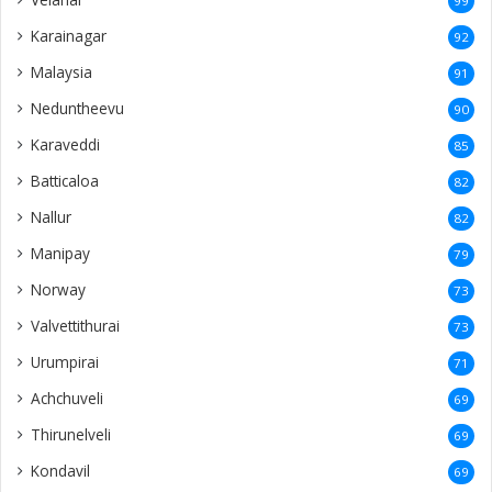
99
Karainagar
92
Malaysia
91
Neduntheevu
90
Karaveddi
85
Batticaloa
82
Nallur
82
Manipay
79
Norway
73
Valvettithurai
73
Urumpirai
71
Achchuveli
69
Thirunelveli
69
Kondavil
69