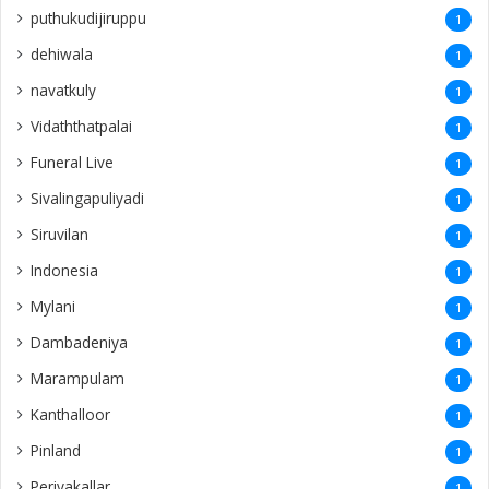
puthukudijiruppu
1
dehiwala
1
navatkuly
1
Vidaththatpalai
1
Funeral Live
1
Sivalingapuliyadi
1
Siruvilan
1
Indonesia
1
Mylani
1
Dambadeniya
1
Marampulam
1
Kanthalloor
1
Pinland
1
Periyakallar
1