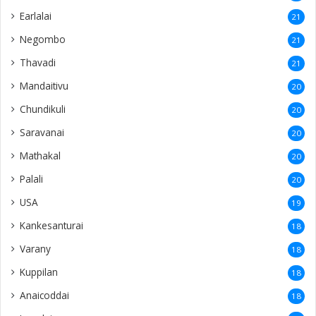
Earlalai
21
Negombo
21
Thavadi
21
Mandaitivu
20
Chundikuli
20
Saravanai
20
Mathakal
20
Palali
20
USA
19
Kankesanturai
18
Varany
18
Kuppilan
18
Anaicoddai
18