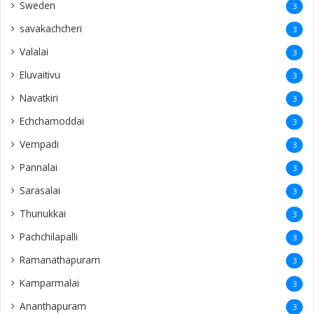
Sweden
3
savakachcheri
3
Valalai
3
Eluvaitivu
3
Navatkiri
3
Echchamoddai
3
Vempadi
3
Pannalai
3
Sarasalai
3
Thunukkai
3
Pachchilapalli
3
Ramanathapuram
3
Kamparmalai
3
Ananthapuram
3