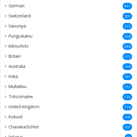
German
467
Switzerland
307
Vavuniya
273
Pungudutivu
258
Kilinochchi
248
Britain
175
Australia
168
India
161
Mullaitivu
152
Trincomalee
125
United Kingdom
118
Kokuvil
109
Chavakachcheri
101
Velanai