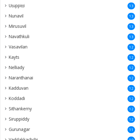
Uṭuppiṭṭi
13
Nunavil
13
Mirusuvil
13
Navathkuli
13
Vasavilan
12
Kayts
12
Nelliady
12
Naranthanai
12
Kadduvan
12
Koddadi
12
Sithankerny
12
Siruppiddy
12
Gurunagar
11
Vaddakkachchi
10