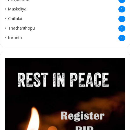
Maskeliya
1
Chillalai
1
Thachanthopu
1
toronto
1