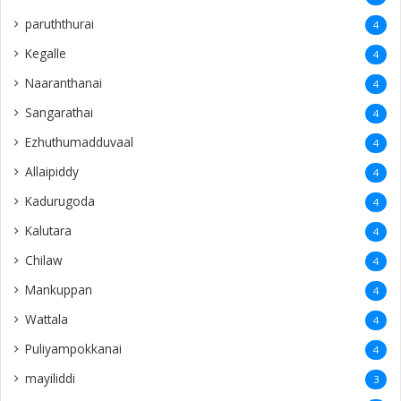
paruththurai
4
Kegalle
4
Naaranthanai
4
Sangarathai
4
Ezhuthumadduvaal
4
Allaipiddy
4
Kadurugoda
4
Kalutara
4
Chilaw
4
Mankuppan
4
Wattala
4
Puliyampokkanai
4
mayiliddi
3