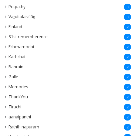
‎Potpathy
3
Vaṟuttalaiviḷāṉ
3
Finland
2
31st rememberence
2
Echchamodai
2
Kachchai
2
Bahrain
2
Galle
2
Memories
2
ThankYou
2
Tiruchi
2
aanaipanthi
2
Raththinapuram
2