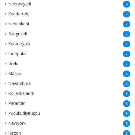
Neeraviyadi
8
Kandarodai
7
Nedunkeni
7
Sanguveli
7
Kurunegala
7
thellipalai
7
Urelu
7
Mallavi
6
Navanthurai
6
Kollankaladdi
6
Parantan
5
Pudukudiyiruppu
5
Newyork
5
Hatton
5