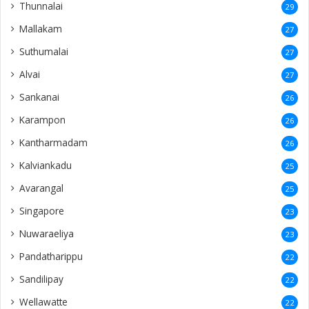
Thunnalai
29
Mallakam
27
Suthumalai
27
Alvai
27
Sankanai
26
Karampon
26
Kantharmadam
26
Kalviankadu
25
Avarangal
25
Singapore
23
Nuwaraeliya
23
Pandatharippu
22
Sandilipay
22
Wellawatte
22