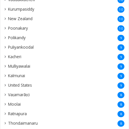
Kurumpasiddy
10
New Zealand
10
Poonakary
10
Polikandy
9
Puliyankoodal
9
Kacheri
9
Mulliyawalai
9
Kalmunai
9
United States
9
Vaṭamarāṭci
8
Moolai
8
Ratnapura
8
Thondaimanaru
8