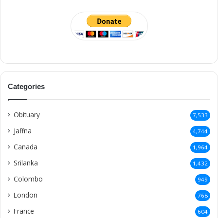
Categories
Obituary
7,533
Jaffna
4,744
Canada
1,964
Srilanka
1,432
Colombo
949
London
768
France
604