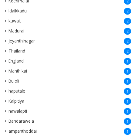
Keerimalai
2
Idaikkadu
2
kuwait
2
Madurai
2
Jeyanthinagar
2
Thailand
2
England
1
Manthikai
1
Buloli
1
haputale
1
Kalpitiya
1
nawalapti
1
Bandarawela
1
ampanthoddai
1