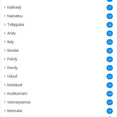
Kaithady
37
Nainativu
36
Tellippalai
36
Araly
35
Italy
34
Ilavalai
34
Puloly
34
Kandy
33
Uduvil
33
Madduvil
32
Kodikamam
30
Vannarpannai
29
Meesalai
29