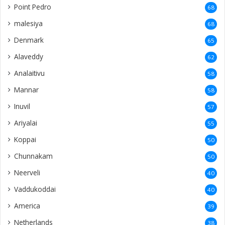
Point Pedro
68
malesiya
68
Denmark
65
Alaveddy
62
Analaitivu
58
Mannar
58
Inuvil
57
Ariyalai
55
Koppai
50
Chunnakam
50
Neerveli
40
Vaddukoddai
40
America
39
Netherlands
38