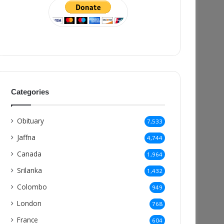
Categories
Obituary
7,533
Jaffna
4,744
Canada
1,964
Srilanka
1,432
Colombo
949
London
768
France
604