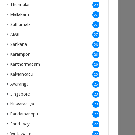
Thunnalai
29
Mallakam
27
Suthumalai
27
Alvai
27
Sankanai
26
Karampon
26
Kantharmadam
26
Kalviankadu
25
Avarangal
25
Singapore
23
Nuwaraeliya
23
Pandatharippu
22
Sandilipay
22
Wellawatte
22