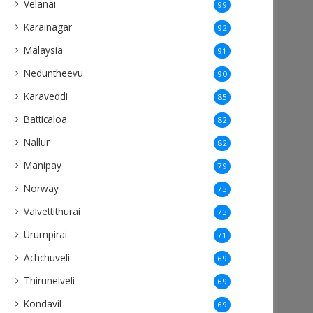
Velanai
99
Karainagar
92
Malaysia
91
Neduntheevu
90
Karaveddi
85
Batticaloa
82
Nallur
82
Manipay
79
Norway
73
Valvettithurai
73
Urumpirai
71
Achchuveli
69
Thirunelveli
69
Kondavil
69