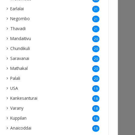
Earlalai
21
Negombo
21
Thavadi
21
Mandaitivu
20
Chundikuli
20
Saravanai
20
Mathakal
20
Palali
20
USA
19
Kankesanturai
18
Varany
18
Kuppilan
18
Anaicoddai
18