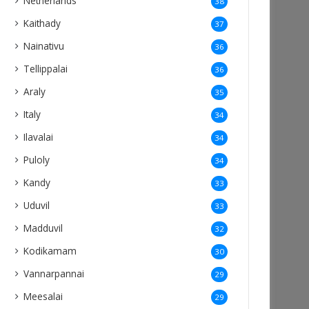
Netherlands
38
Kaithady
37
Nainativu
36
Tellippalai
36
Araly
35
Italy
34
Ilavalai
34
Puloly
34
Kandy
33
Uduvil
33
Madduvil
32
Kodikamam
30
Vannarpannai
29
Meesalai
29