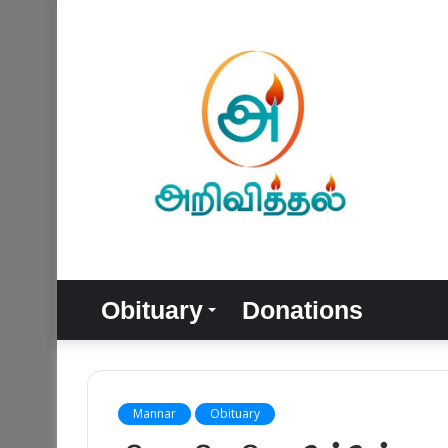
Obituary
Donations
Mannar
Obituary