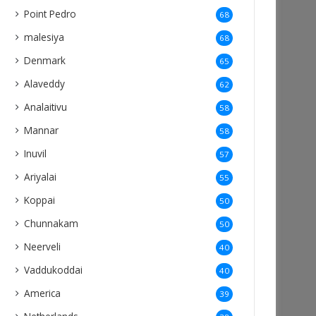
Point Pedro
68
malesiya
68
Denmark
65
Alaveddy
62
Analaitivu
58
Mannar
58
Inuvil
57
Ariyalai
55
Koppai
50
Chunnakam
50
Neerveli
40
Vaddukoddai
40
America
39