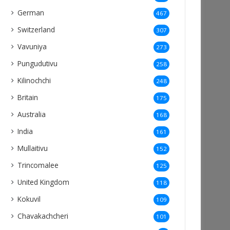
German
467
Switzerland
307
Vavuniya
273
Pungudutivu
258
Kilinochchi
248
Britain
175
Australia
168
India
161
Mullaitivu
152
Trincomalee
125
United Kingdom
118
Kokuvil
109
Chavakachcheri
101