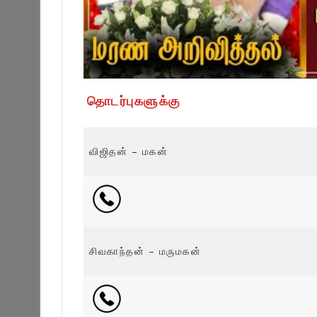
தொடர்புகளுக்கு
விஜிதன் – மகன்
சிவகாந்தன் – மருமகன்