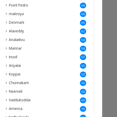
Point Pedro
68
malesiya
68
Denmark
65
Alaveddy
62
Analaitivu
58
Mannar
58
Inuvil
57
Ariyalai
55
Koppai
50
Chunnakam
50
Neerveli
40
Vaddukoddai
40
America
39