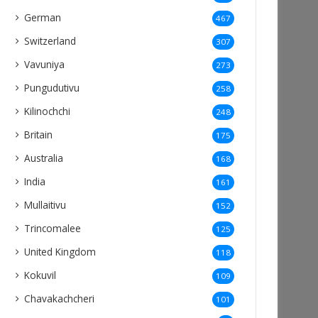
German
467
Switzerland
307
Vavuniya
273
Pungudutivu
258
Kilinochchi
248
Britain
175
Australia
168
India
161
Mullaitivu
152
Trincomalee
125
United Kingdom
118
Kokuvil
109
Chavakachcheri
101