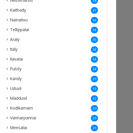
Netherlands
38
Kaithady
37
Nainativu
36
Tellippalai
36
Araly
35
Italy
34
Ilavalai
34
Puloly
34
Kandy
33
Uduvil
33
Madduvil
32
Kodikamam
30
Vannarpannai
29
Meesalai
29