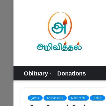
Obituary
Donations
Jaffna
Kalviankadu
Kilinochchi
Nallur