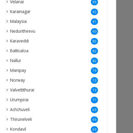
Velanai
99
Karainagar
92
Malaysia
91
Neduntheevu
90
Karaveddi
85
Batticaloa
82
Nallur
82
Manipay
79
Norway
73
Valvettithurai
73
Urumpirai
71
Achchuveli
69
Thirunelveli
69
Kondavil
69