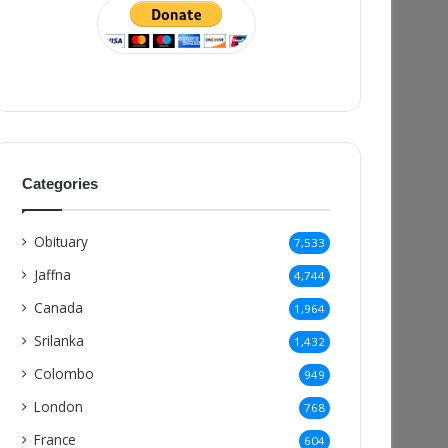
Categories
Obituary
7,533
Jaffna
4,744
Canada
1,964
Srilanka
1,432
Colombo
949
London
768
France
604