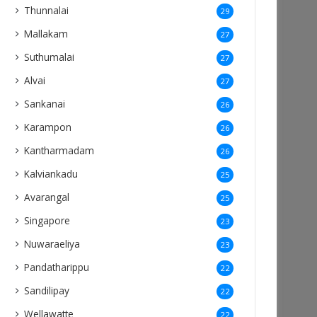
Thunnalai
29
Mallakam
27
Suthumalai
27
Alvai
27
Sankanai
26
Karampon
26
Kantharmadam
26
Kalviankadu
25
Avarangal
25
Singapore
23
Nuwaraeliya
23
Pandatharippu
22
Sandilipay
22
Wellawatte
22