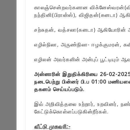
காலஞ்சென்றவர்களான விக்னேஸ்வரன்(விக்
நந்தினி(பிரான்ஸ்), விஜிதன்(கனடா) ஆகி
சற்சுதன், வத்சலா(கனடா) ஆகியோரின் அன
எழில்நிலா, அருண்நிலா- ஈழக்குமரன், க
எழிலன் அவர்களின் அன்புப் பூட்டியும் ஆவ
அன்னாரின் இறுதிக்கிரியை 26-02-2025
நடைபெற்று பின்னர் பி.ப 01:00 மணியள
தகனம் செய்யப்படும்.
இவ் அறிவித்தலை உற்றார், உறவினர், நண
கேட்டுக்கொள்ளப்படுகின்றீர்கள்.
வீட்டு முகவரி:-