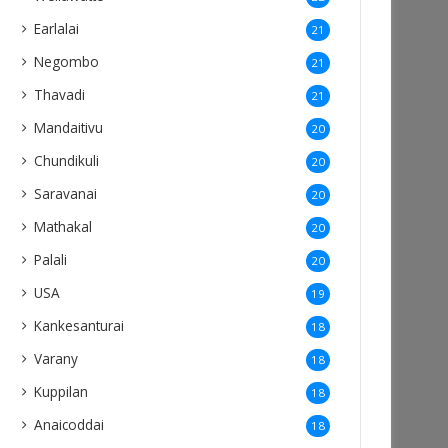
Earlalai
21
Negombo
21
Thavadi
21
Mandaitivu
20
Chundikuli
20
Saravanai
20
Mathakal
20
Palali
20
USA
19
Kankesanturai
18
Varany
18
Kuppilan
18
Anaicoddai
18