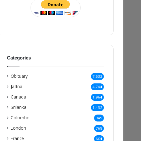
Categories
Obituary
7,533
Jaffna
4,744
Canada
1,964
Srilanka
1,432
Colombo
949
London
768
France
604