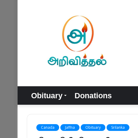
Obituary
Donations
Canada
Jaffna
Obituary
Srilanka