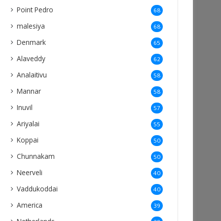
Point Pedro
68
malesiya
68
Denmark
65
Alaveddy
62
Analaitivu
58
Mannar
58
Inuvil
57
Ariyalai
55
Koppai
50
Chunnakam
50
Neerveli
40
Vaddukoddai
40
America
39