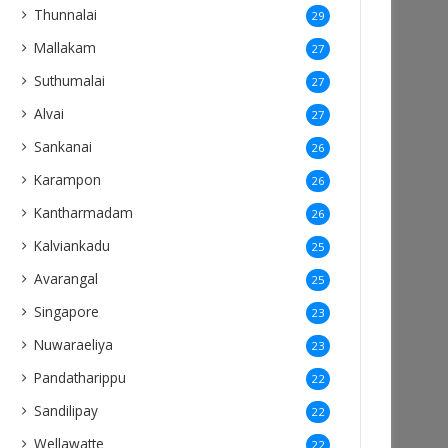
Thunnalai
29
Mallakam
27
Suthumalai
27
Alvai
27
Sankanai
26
Karampon
26
Kantharmadam
26
Kalviankadu
25
Avarangal
25
Singapore
23
Nuwaraeliya
23
Pandatharippu
22
Sandilipay
22
Wellawatte
22