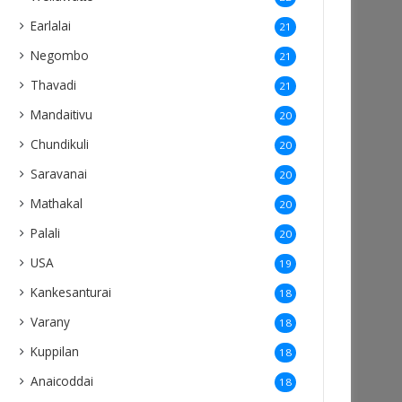
Earlalai
21
Negombo
21
Thavadi
21
Mandaitivu
20
Chundikuli
20
Saravanai
20
Mathakal
20
Palali
20
USA
19
Kankesanturai
18
Varany
18
Kuppilan
18
Anaicoddai
18