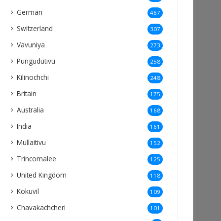
German
467
Switzerland
307
Vavuniya
273
Pungudutivu
258
Kilinochchi
248
Britain
175
Australia
168
India
161
Mullaitivu
152
Trincomalee
125
United Kingdom
118
Kokuvil
109
Chavakachcheri
101