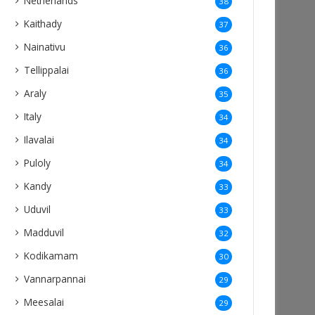
Netherlands
38
Kaithady
37
Nainativu
36
Tellippalai
36
Araly
35
Italy
34
Ilavalai
34
Puloly
34
Kandy
33
Uduvil
33
Madduvil
32
Kodikamam
30
Vannarpannai
29
Meesalai
29