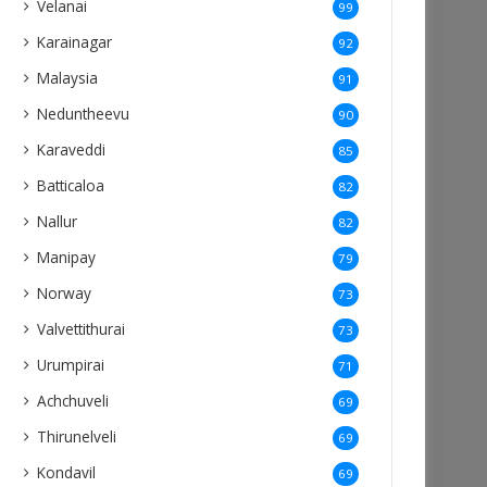
Velanai
99
Karainagar
92
Malaysia
91
Neduntheevu
90
Karaveddi
85
Batticaloa
82
Nallur
82
Manipay
79
Norway
73
Valvettithurai
73
Urumpirai
71
Achchuveli
69
Thirunelveli
69
Kondavil
69