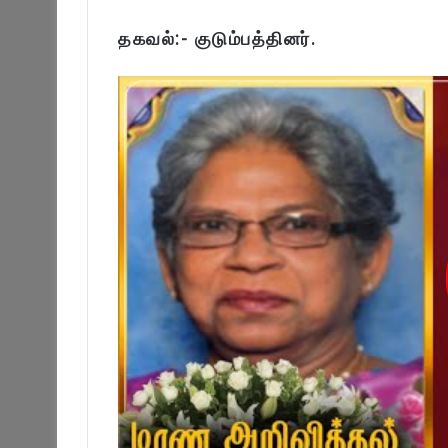
தகவல்:- குடும்பத்தினர்.