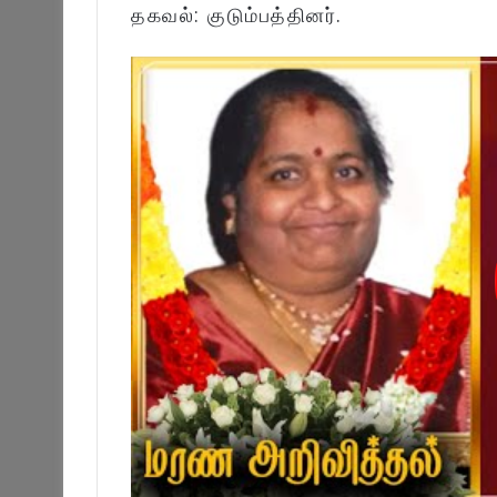
தகவல்: குடும்பத்தினர்.