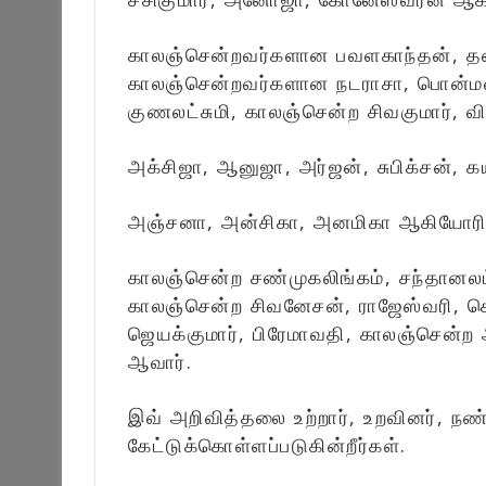
காலஞ்சென்றவர்களான பவளகாந்தன், தனப
காலஞ்சென்றவர்களான நடராசா, பொன்மலர
குணலட்சுமி, காலஞ்சென்ற சிவகுமார், வ
அக்சிஜா, ஆனுஜா, அர்ஜன், சுபிக்சன், க
அஞ்சனா, அன்சிகா, அனமிகா ஆகியோரின் 
காலஞ்சென்ற சண்முகலிங்கம், சந்தானலட்
காலஞ்சென்ற சிவனேசன், ராஜேஸ்வரி, செல
ஜெயக்குமார், பிரேமாவதி, காலஞ்சென்
ஆவார்.
இவ் அறிவித்தலை உற்றார், உறவினர், நண
கேட்டுக்கொள்ளப்படுகின்றீர்கள்.