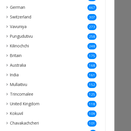
German
467
Switzerland
307
Vavuniya
273
Pungudutivu
258
Kilinochchi
248
Britain
175
Australia
168
India
161
Mullaitivu
152
Trincomalee
125
United Kingdom
118
Kokuvil
109
Chavakachcheri
101