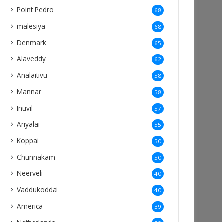
Point Pedro
68
malesiya
68
Denmark
65
Alaveddy
62
Analaitivu
58
Mannar
58
Inuvil
57
Ariyalai
55
Koppai
50
Chunnakam
50
Neerveli
40
Vaddukoddai
40
America
39