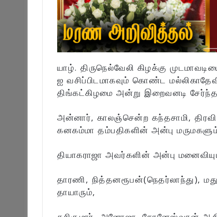
யாழ். திருநெல்வேலி கிழக்கு முடமாவடிய
ஐ வசிப்பிடமாகவும் கொண்ட மல்லிகாதே
திங்கட்கிழமை அன்று இறைவனடி சேர்ந்தா
அன்னார், காலஞ்சென்ற கந்தசாமி, திரவி
கனகம்மா தம்பதிகளின் அன்பு மருமகளும
தியாகராஜா அவர்களின் அன்பு மனைவியும
தாரணி, நித்தனரூபன்(நெதர்லாந்து), மது
தாயாரும்,
சசிகுமார், அனோஜா, கோனேஸ்வரன் ஆகிய