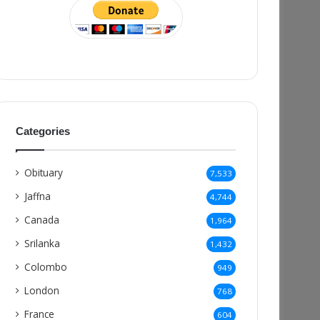
Categories
Obituary
7,533
Jaffna
4,744
Canada
1,964
Srilanka
1,432
Colombo
949
London
768
France
604