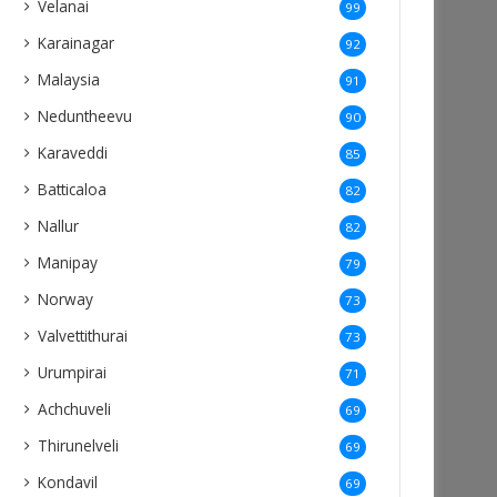
Velanai
99
Karainagar
92
Malaysia
91
Neduntheevu
90
Karaveddi
85
Batticaloa
82
Nallur
82
Manipay
79
Norway
73
Valvettithurai
73
Urumpirai
71
Achchuveli
69
Thirunelveli
69
Kondavil
69