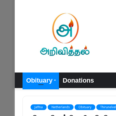
Obituary
Donations
Jaffna
Netherlands
Obituary
Thirunelvel