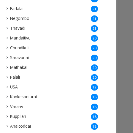
Earlalai
21
Negombo
21
Thavadi
21
Mandaitivu
20
Chundikuli
20
Saravanai
20
Mathakal
20
Palali
20
USA
19
Kankesanturai
18
Varany
18
Kuppilan
18
Anaicoddai
18