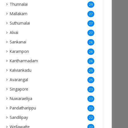
Thunnalai
29
Mallakam
27
Suthumalai
27
Alvai
27
Sankanai
26
Karampon
26
Kantharmadam
26
Kalviankadu
25
Avarangal
25
Singapore
23
Nuwaraeliya
23
Pandatharippu
22
Sandilipay
22
Wellawatte
22