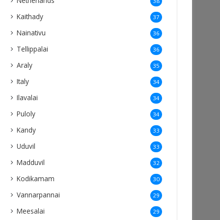
Netherlands
38
Kaithady
37
Nainativu
36
Tellippalai
36
Araly
35
Italy
34
Ilavalai
34
Puloly
34
Kandy
33
Uduvil
33
Madduvil
32
Kodikamam
30
Vannarpannai
29
Meesalai
29