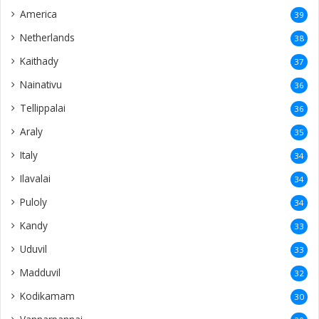
America
39
Netherlands
38
Kaithady
37
Nainativu
36
Tellippalai
36
Araly
35
Italy
34
Ilavalai
34
Puloly
34
Kandy
33
Uduvil
33
Madduvil
32
Kodikamam
30