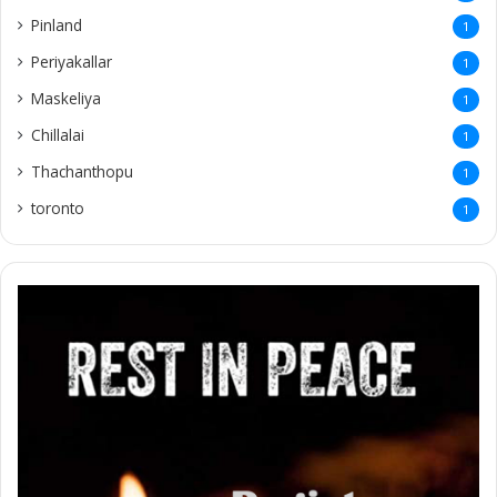
Pinland
1
Periyakallar
1
Maskeliya
1
Chillalai
1
Thachanthopu
1
toronto
1