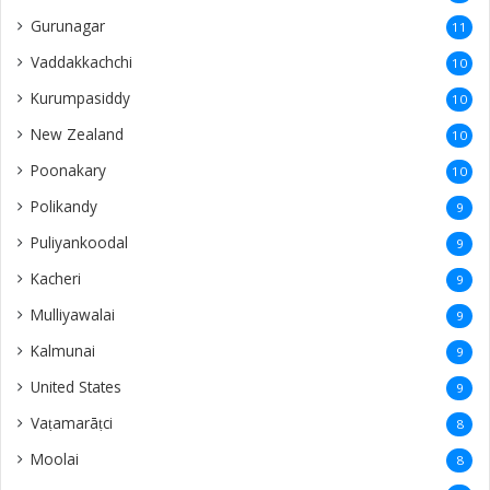
Gurunagar
11
Vaddakkachchi
10
Kurumpasiddy
10
New Zealand
10
Poonakary
10
Polikandy
9
Puliyankoodal
9
Kacheri
9
Mulliyawalai
9
Kalmunai
9
United States
9
Vaṭamarāṭci
8
Moolai
8