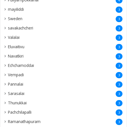
4
mayiliddi
3
Sweden
3
savakachcheri
3
Valalai
3
Eluvaitivu
3
Navatkiri
3
Echchamoddai
3
Vempadi
3
Pannalai
3
Sarasalai
3
Thunukkai
3
Pachchilapalli
3
Ramanathapuram
3