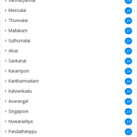
Vannarpannai
29
Meesalai
29
Thunnalai
29
Mallakam
27
Suthumalai
27
Alvai
27
Sankanai
26
Karampon
26
Kantharmadam
26
Kalviankadu
25
Avarangal
25
Singapore
23
Nuwaraeliya
23
Pandatharippu
22