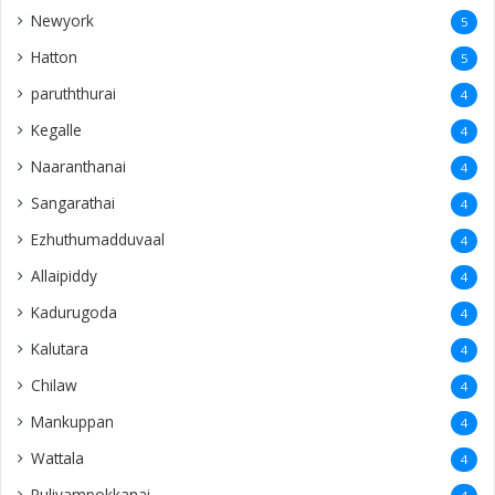
Newyork
5
Hatton
5
paruththurai
4
Kegalle
4
Naaranthanai
4
Sangarathai
4
Ezhuthumadduvaal
4
Allaipiddy
4
Kadurugoda
4
Kalutara
4
Chilaw
4
Mankuppan
4
Wattala
4
Puliyampokkanai