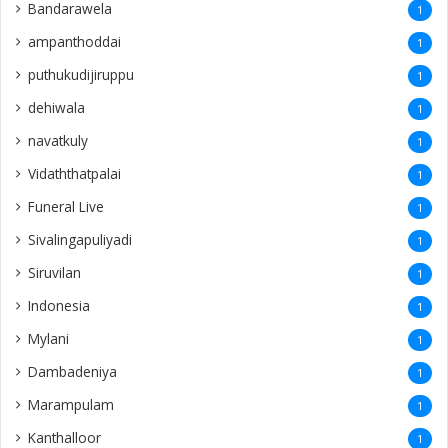
Bandarawela
1
ampanthoddai
1
puthukudijiruppu
1
dehiwala
1
navatkuly
1
Vidaththatpalai
1
Funeral Live
1
Sivalingapuliyadi
1
Siruvilan
1
Indonesia
1
Mylani
1
Dambadeniya
1
Marampulam
1
Kanthalloor
1