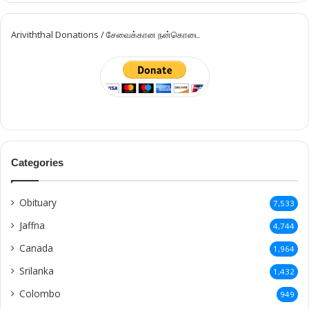
Ariviththal Donations / சேவைக்கான நன்கொடை
Categories
Obituary
7,533
Jaffna
4,744
Canada
1,964
Srilanka
1,432
Colombo
949