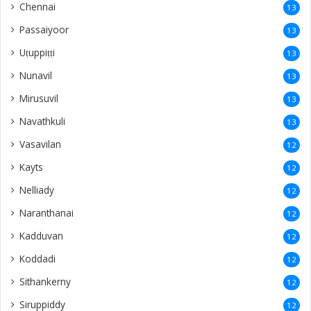
Chennai
13
Passaiyoor
13
Uṭuppiṭṭi
13
Nunavil
13
Mirusuvil
13
Navathkuli
13
Vasavilan
12
Kayts
12
Nelliady
12
Naranthanai
12
Kadduvan
12
Koddadi
12
Sithankerny
12
Siruppiddy
12