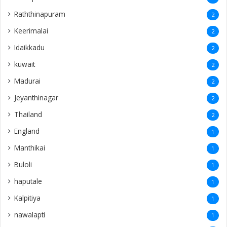
Raththinapuram
2
Keerimalai
2
Idaikkadu
2
kuwait
2
Madurai
2
Jeyanthinagar
2
Thailand
2
England
1
Manthikai
1
Buloli
1
haputale
1
Kalpitiya
1
nawalapti
1