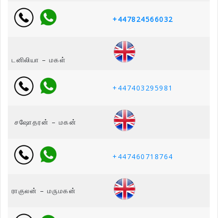
+447824566032
டனிலியா – மகள்
+447403295981
சஷோதரன் – மகன்
+447460718764
ராகுலன் – மருமகன்