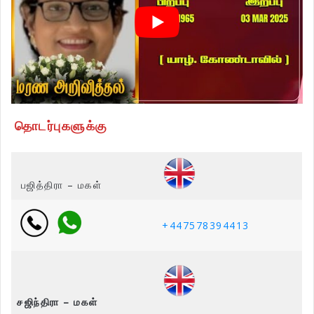
தொடர்புகளுக்கு
பஜித்திரா – மகள்
+447578394413
சஜிந்திரா – மகள்