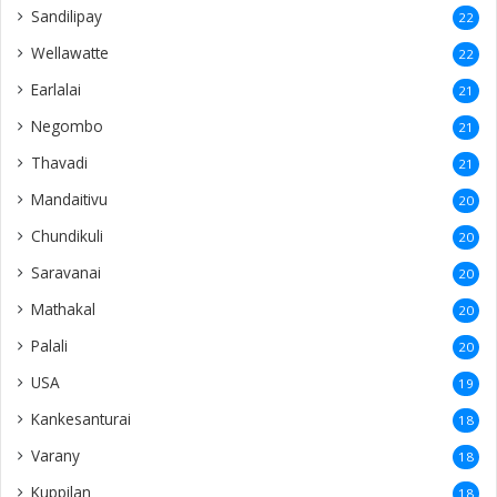
Sandilipay
22
Wellawatte
22
Earlalai
21
Negombo
21
Thavadi
21
Mandaitivu
20
Chundikuli
20
Saravanai
20
Mathakal
20
Palali
20
USA
19
Kankesanturai
18
Varany
18
Kuppilan
18