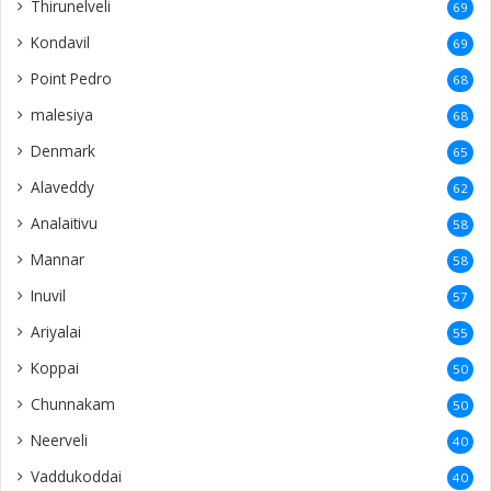
Thirunelveli
69
Kondavil
69
Point Pedro
68
malesiya
68
Denmark
65
Alaveddy
62
Analaitivu
58
Mannar
58
Inuvil
57
Ariyalai
55
Koppai
50
Chunnakam
50
Neerveli
40
Vaddukoddai
40