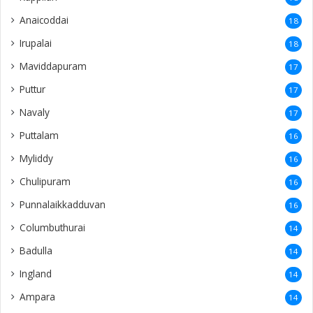
Anaicoddai
18
Irupalai
18
Maviddapuram
17
Puttur
17
Navaly
17
Puttalam
16
Myliddy
16
Chulipuram
16
Punnalaikkadduvan
16
Columbuthurai
14
Badulla
14
Ingland
14
Ampara
14