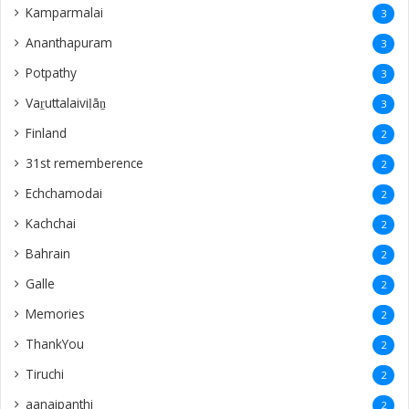
Kamparmalai
3
Ananthapuram
3
‎Potpathy
3
Vaṟuttalaiviḷāṉ
3
Finland
2
31st rememberence
2
Echchamodai
2
Kachchai
2
Bahrain
2
Galle
2
Memories
2
ThankYou
2
Tiruchi
2
aanaipanthi
2