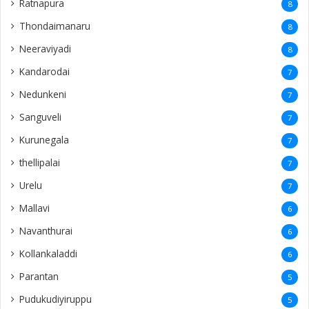
Ratnapura
8
Thondaimanaru
8
Neeraviyadi
8
Kandarodai
7
Nedunkeni
7
Sanguveli
7
Kurunegala
7
thellipalai
7
Urelu
7
Mallavi
6
Navanthurai
6
Kollankaladdi
6
Parantan
5
Pudukudiyiruppu
5