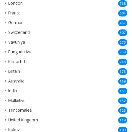
London
768
France
604
German
467
Switzerland
307
Vavuniya
273
Pungudutivu
258
Kilinochchi
248
Britain
175
Australia
168
India
161
Mullaitivu
152
Trincomalee
125
United Kingdom
118
Kokuvil
109