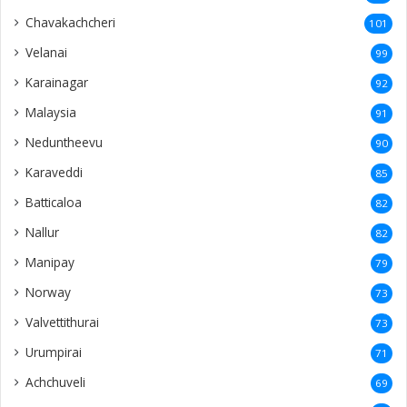
Chavakachcheri
101
Velanai
99
Karainagar
92
Malaysia
91
Neduntheevu
90
Karaveddi
85
Batticaloa
82
Nallur
82
Manipay
79
Norway
73
Valvettithurai
73
Urumpirai
71
Achchuveli
69