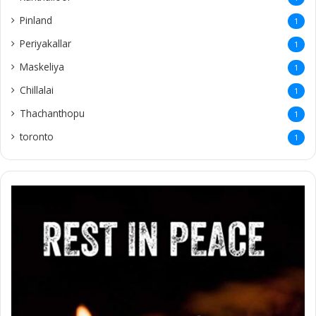
Pinland
1
Periyakallar
1
Maskeliya
1
Chillalai
1
Thachanthopu
1
toronto
1