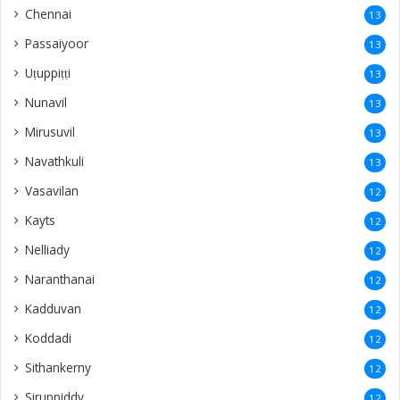
Chennai
13
Passaiyoor
13
Uṭuppiṭṭi
13
Nunavil
13
Mirusuvil
13
Navathkuli
13
Vasavilan
12
Kayts
12
Nelliady
12
Naranthanai
12
Kadduvan
12
Koddadi
12
Sithankerny
12
Siruppiddy
12