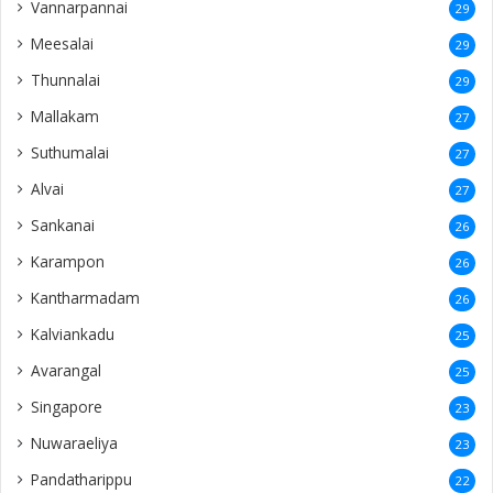
Vannarpannai
29
Meesalai
29
Thunnalai
29
Mallakam
27
Suthumalai
27
Alvai
27
Sankanai
26
Karampon
26
Kantharmadam
26
Kalviankadu
25
Avarangal
25
Singapore
23
Nuwaraeliya
23
Pandatharippu
22