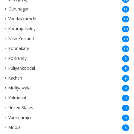
Gurunagar
11
Vaddakkachchi
10
Kurumpasiddy
10
New Zealand
10
Poonakary
10
Polikandy
9
Puliyankoodal
9
Kacheri
9
Mulliyawalai
9
Kalmunai
9
United States
9
Vaṭamarāṭci
8
Moolai
8