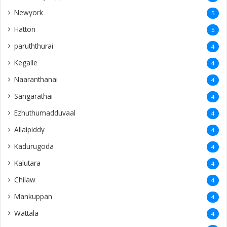
Newyork
5
Hatton
5
paruththurai
4
Kegalle
4
Naaranthanai
4
Sangarathai
4
Ezhuthumadduvaal
4
Allaipiddy
4
Kadurugoda
4
Kalutara
4
Chilaw
4
Mankuppan
4
Wattala
4