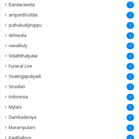
Bandarawela
1
ampanthoddai
1
puthukudijiruppu
1
dehiwala
1
navatkuly
1
Vidaththatpalai
1
Funeral Live
1
Sivalingapuliyadi
1
Siruvilan
1
Indonesia
1
Mylani
1
Dambadeniya
1
Marampulam
1
Kanthalloor
1