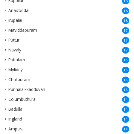
Kuppilan
18
Anaicoddai
18
Irupalai
18
Maviddapuram
17
Puttur
17
Navaly
17
Puttalam
16
Myliddy
16
Chulipuram
16
Punnalaikkadduvan
16
Columbuthurai
14
Badulla
14
Ingland
14
Ampara
14