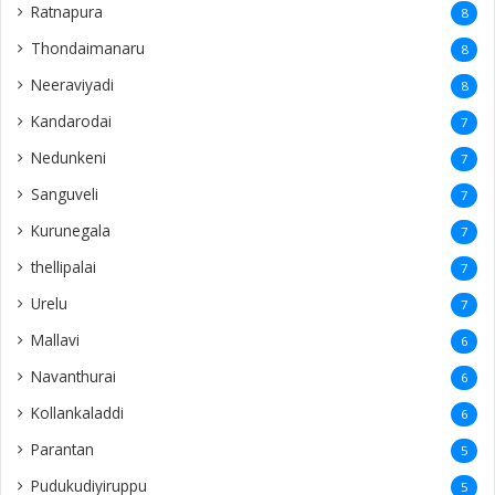
Ratnapura
8
Thondaimanaru
8
Neeraviyadi
8
Kandarodai
7
Nedunkeni
7
Sanguveli
7
Kurunegala
7
thellipalai
7
Urelu
7
Mallavi
6
Navanthurai
6
Kollankaladdi
6
Parantan
5
Pudukudiyiruppu
5