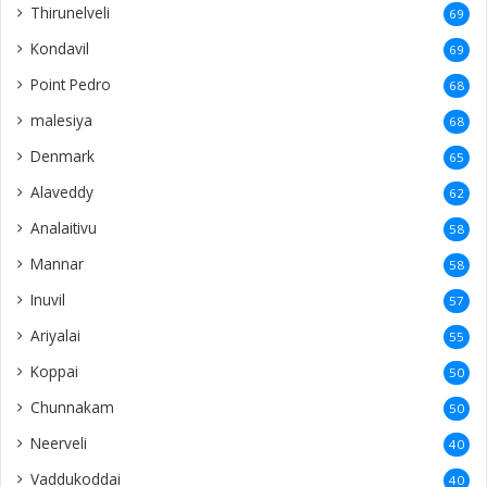
Thirunelveli
69
Kondavil
69
Point Pedro
68
malesiya
68
Denmark
65
Alaveddy
62
Analaitivu
58
Mannar
58
Inuvil
57
Ariyalai
55
Koppai
50
Chunnakam
50
Neerveli
40
Vaddukoddai
40