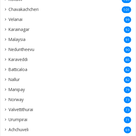
Chavakachcheri
101
Velanai
99
Karainagar
92
Malaysia
91
Neduntheevu
90
Karaveddi
85
Batticaloa
82
Nallur
82
Manipay
79
Norway
73
Valvettithurai
73
Urumpirai
71
Achchuveli
69