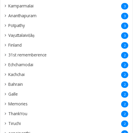
Kamparmalai
3
Ananthapuram
3
‎Potpathy
3
Vaṟuttalaiviḷāṉ
3
Finland
2
31st rememberence
2
Echchamodai
2
Kachchai
2
Bahrain
2
Galle
2
Memories
2
ThankYou
2
Tiruchi
2