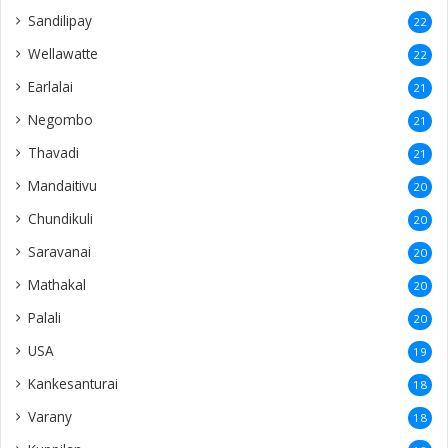
Sandilipay
22
Wellawatte
22
Earlalai
21
Negombo
21
Thavadi
21
Mandaitivu
20
Chundikuli
20
Saravanai
20
Mathakal
20
Palali
20
USA
19
Kankesanturai
18
Varany
18