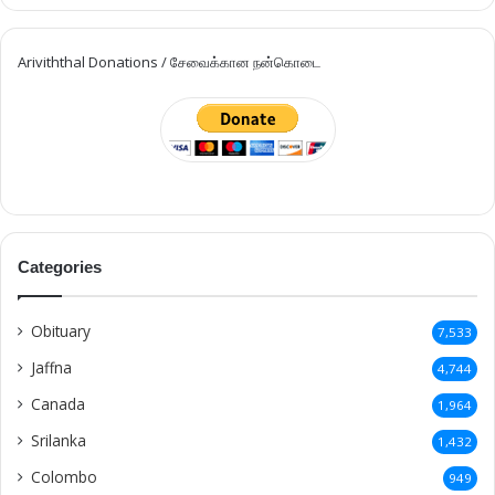
Ariviththal Donations / சேவைக்கான நன்கொடை
Categories
Obituary
7,533
Jaffna
4,744
Canada
1,964
Srilanka
1,432
Colombo
949