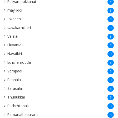
Puliyampokkanai
4
mayiliddi
3
Sweden
3
savakachcheri
3
Valalai
3
Eluvaitivu
3
Navatkiri
3
Echchamoddai
3
Vempadi
3
Pannalai
3
Sarasalai
3
Thunukkai
3
Pachchilapalli
3
Ramanathapuram
3