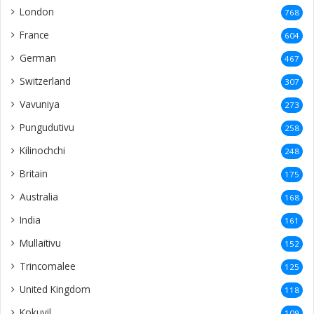
London
768
France
604
German
467
Switzerland
307
Vavuniya
273
Pungudutivu
258
Kilinochchi
248
Britain
175
Australia
168
India
161
Mullaitivu
152
Trincomalee
125
United Kingdom
118
Kokuvil
109