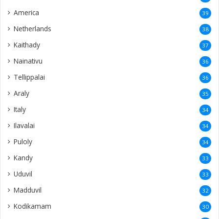
America
39
Netherlands
38
Kaithady
37
Nainativu
36
Tellippalai
36
Araly
35
Italy
34
Ilavalai
34
Puloly
34
Kandy
33
Uduvil
33
Madduvil
32
Kodikamam
30