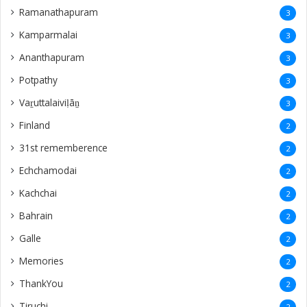
Ramanathapuram
3
Kamparmalai
3
Ananthapuram
3
‎Potpathy
3
Vaṟuttalaiviḷāṉ
3
Finland
2
31st rememberence
2
Echchamodai
2
Kachchai
2
Bahrain
2
Galle
2
Memories
2
ThankYou
2
Tiruchi
2