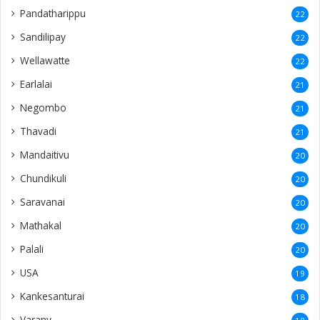
Pandatharippu
22
Sandilipay
22
Wellawatte
22
Earlalai
21
Negombo
21
Thavadi
21
Mandaitivu
20
Chundikuli
20
Saravanai
20
Mathakal
20
Palali
20
USA
19
Kankesanturai
18
Varany