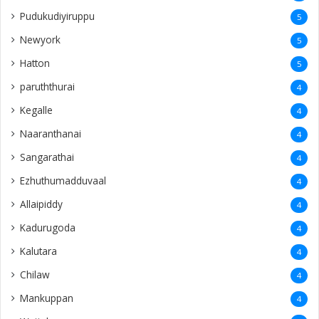
Pudukudiyiruppu
5
Newyork
5
Hatton
5
paruththurai
4
Kegalle
4
Naaranthanai
4
Sangarathai
4
Ezhuthumadduvaal
4
Allaipiddy
4
Kadurugoda
4
Kalutara
4
Chilaw
4
Mankuppan
4