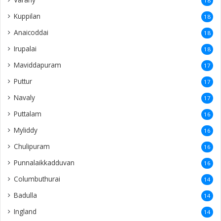
18
Kuppilan
18
Anaicoddai
18
Irupalai
18
Maviddapuram
17
Puttur
17
Navaly
17
Puttalam
16
Myliddy
16
Chulipuram
16
Punnalaikkadduvan
16
Columbuthurai
14
Badulla
14
Ingland
14