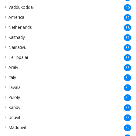
Vaddukoddai
40
America
39
Netherlands
38
Kaithady
37
Nainativu
36
Tellippalai
36
Araly
35
Italy
34
Ilavalai
34
Puloly
34
Kandy
33
Uduvil
33
Madduvil
32