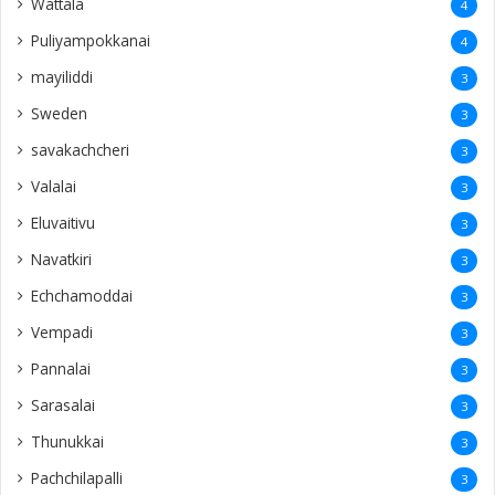
Wattala
4
Puliyampokkanai
4
mayiliddi
3
Sweden
3
savakachcheri
3
Valalai
3
Eluvaitivu
3
Navatkiri
3
Echchamoddai
3
Vempadi
3
Pannalai
3
Sarasalai
3
Thunukkai
3
Pachchilapalli
3