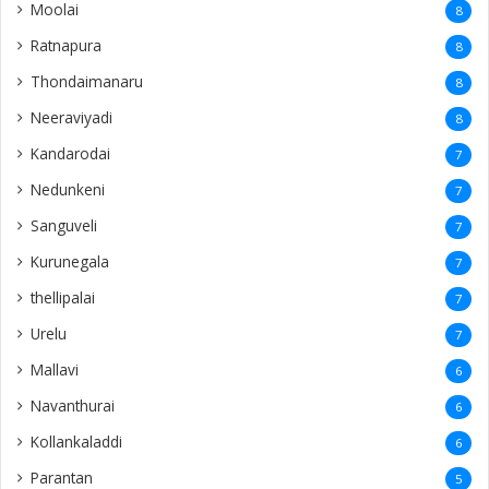
Moolai
8
Ratnapura
8
Thondaimanaru
8
Neeraviyadi
8
Kandarodai
7
Nedunkeni
7
Sanguveli
7
Kurunegala
7
thellipalai
7
Urelu
7
Mallavi
6
Navanthurai
6
Kollankaladdi
6
Parantan
5