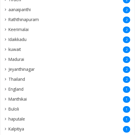
aanaipanthi
2
Raththinapuram
2
Keerimalai
2
Idaikkadu
2
kuwait
2
Madurai
2
Jeyanthinagar
2
Thailand
2
England
1
Manthikai
1
Buloli
1
haputale
1
Kalpitiya
1