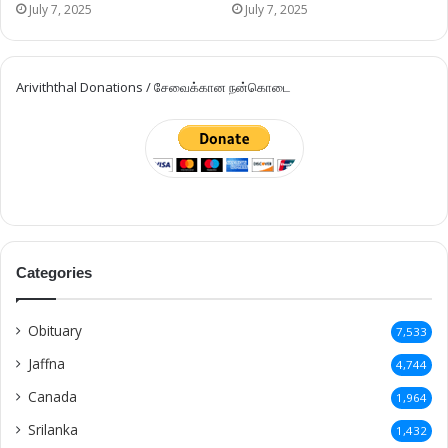
July 7, 2025
July 7, 2025
Ariviththal Donations / சேவைக்கான நன்கொடை
Categories
Obituary
7,533
Jaffna
4,744
Canada
1,964
Srilanka
1,432