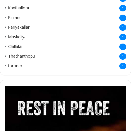
Kanthalloor
1
Pinland
1
Periyakallar
1
Maskeliya
1
Chillalai
1
Thachanthopu
1
toronto
1