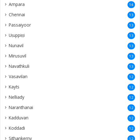
Ampara
14
Chennai
13
Passaiyoor
13
Uṭuppiṭṭi
13
Nunavil
13
Mirusuvil
13
Navathkuli
13
Vasavilan
12
Kayts
12
Nelliady
12
Naranthanai
12
Kadduvan
12
Koddadi
12
Sithankerny
12