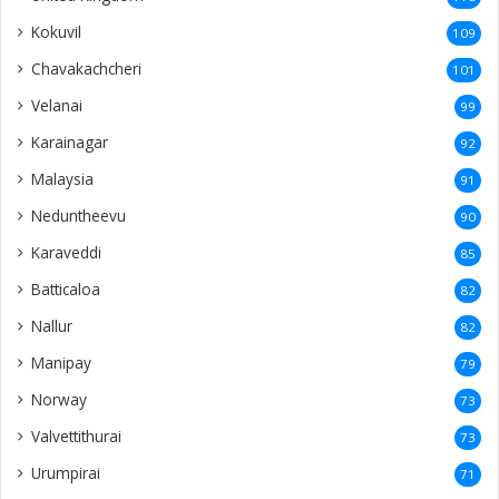
Kokuvil
109
Chavakachcheri
101
Velanai
99
Karainagar
92
Malaysia
91
Neduntheevu
90
Karaveddi
85
Batticaloa
82
Nallur
82
Manipay
79
Norway
73
Valvettithurai
73
Urumpirai
71