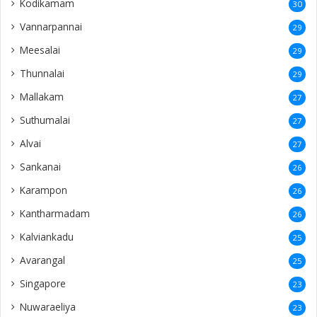
Kodikamam
30
Vannarpannai
29
Meesalai
29
Thunnalai
29
Mallakam
27
Suthumalai
27
Alvai
27
Sankanai
26
Karampon
26
Kantharmadam
26
Kalviankadu
25
Avarangal
25
Singapore
23
Nuwaraeliya
23