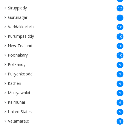
Siruppiddy
12
Gurunagar
11
Vaddakkachchi
10
Kurumpasiddy
10
New Zealand
10
Poonakary
10
Polikandy
9
Puliyankoodal
9
Kacheri
9
Mulliyawalai
9
Kalmunai
9
United States
9
Vaṭamarāṭci
8