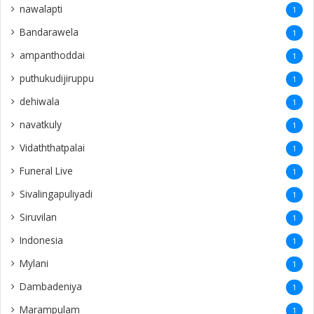
nawalapti
1
Bandarawela
1
ampanthoddai
1
puthukudijiruppu
1
dehiwala
1
navatkuly
1
Vidaththatpalai
1
Funeral Live
1
Sivalingapuliyadi
1
Siruvilan
1
Indonesia
1
Mylani
1
Dambadeniya
1
Marampulam
1