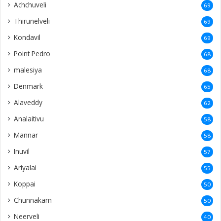
Achchuveli
69
Thirunelveli
69
Kondavil
69
Point Pedro
68
malesiya
68
Denmark
65
Alaveddy
62
Analaitivu
58
Mannar
58
Inuvil
57
Ariyalai
55
Koppai
50
Chunnakam
50
Neerveli
40