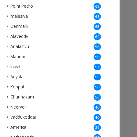
Point Pedro
68
malesiya
68
Denmark
65
Alaveddy
62
Analaitivu
58
Mannar
58
Inuvil
57
Ariyalai
55
Koppai
50
Chunnakam
50
Neerveli
40
Vaddukoddai
40
America
39