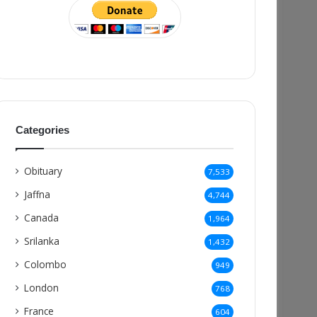
Categories
Obituary
7,533
Jaffna
4,744
Canada
1,964
Srilanka
1,432
Colombo
949
London
768
France
604