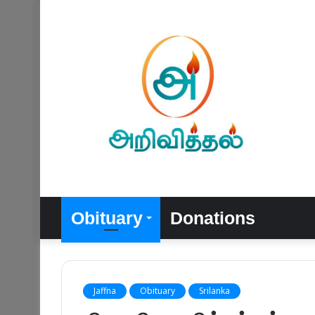
Obituary
Donations
Jaffna
Obituary
Srilanka