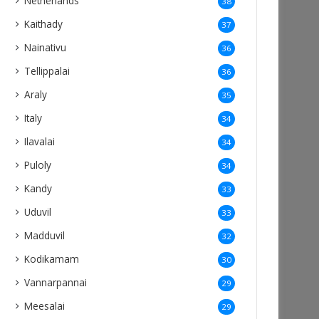
Netherlands
38
Kaithady
37
Nainativu
36
Tellippalai
36
Araly
35
Italy
34
Ilavalai
34
Puloly
34
Kandy
33
Uduvil
33
Madduvil
32
Kodikamam
30
Vannarpannai
29
Meesalai
29