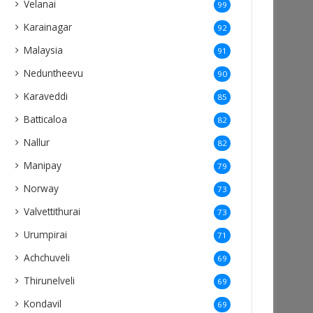
Velanai
99
Karainagar
92
Malaysia
91
Neduntheevu
90
Karaveddi
85
Batticaloa
82
Nallur
82
Manipay
79
Norway
73
Valvettithurai
73
Urumpirai
71
Achchuveli
69
Thirunelveli
69
Kondavil
69