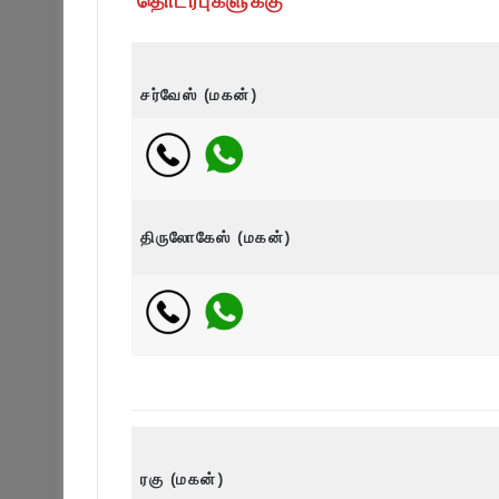
சர்வேஸ் (மகன்)
திருலோகேஸ் (மகன்)
ரகு (மகன்)