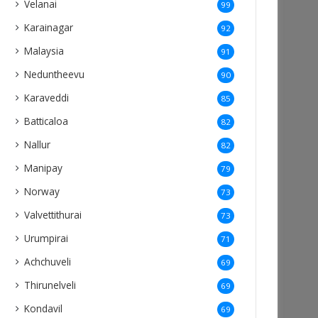
Velanai
99
Karainagar
92
Malaysia
91
Neduntheevu
90
Karaveddi
85
Batticaloa
82
Nallur
82
Manipay
79
Norway
73
Valvettithurai
73
Urumpirai
71
Achchuveli
69
Thirunelveli
69
Kondavil
69