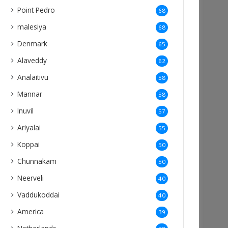
Point Pedro
68
malesiya
68
Denmark
65
Alaveddy
62
Analaitivu
58
Mannar
58
Inuvil
57
Ariyalai
55
Koppai
50
Chunnakam
50
Neerveli
40
Vaddukoddai
40
America
39