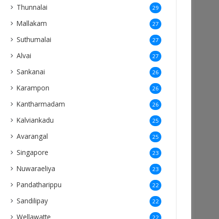
Thunnalai
29
Mallakam
27
Suthumalai
27
Alvai
27
Sankanai
26
Karampon
26
Kantharmadam
26
Kalviankadu
25
Avarangal
25
Singapore
23
Nuwaraeliya
23
Pandatharippu
22
Sandilipay
22
Wellawatte
22