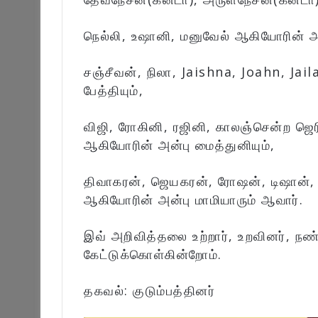
நெல்லி, உஷானி, மனுவேல் ஆகியோரின் அன்
சஞ்சீவன், நிலா, Jaishna, Joahn, Jai
பேத்தியும்,
விஜி, ரோகினி, ரஜினி, காலஞ்சென்ற ஜெர
ஆகியோரின் அன்பு மைத்துனியும்,
திவாகரன், ஜெயகரன், ரோஷன், டிஷான், த
ஆகியோரின் அன்பு மாமியாரும் ஆவார்.
இவ் அறிவித்தலை உற்றார், உறவினர், நண
கேட்டுக்கொள்கின்றோம்.
தகவல்: குடும்பத்தினர்