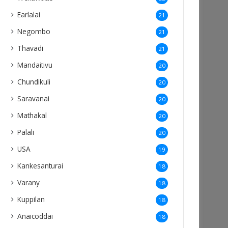
Earlalai
21
Negombo
21
Thavadi
21
Mandaitivu
20
Chundikuli
20
Saravanai
20
Mathakal
20
Palali
20
USA
19
Kankesanturai
18
Varany
18
Kuppilan
18
Anaicoddai
18