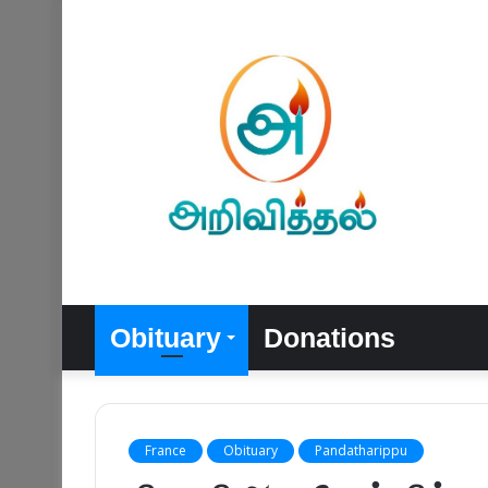
Obituary
Donations
France
Obituary
Pandatharippu