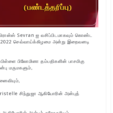
், பிரான்ஸ் Sevran ஐ வசிப்பிடமாகவும் கொண்ட
-2022 செவ்வாய்க்கிழமை அன்று இறைவனடி
பிள்ளை பிலோமினா தம்பதிகளின் பாசமிகு
ன்பு மருமகளும்,
னைவியும்,
istelle சிந்துஜா ஆகியோரின் அன்புத்
ஆகியோரின் அன்புச் சகோதரியும்,