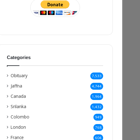
Categories
Obituary
7,533
Jaffna
4,744
Canada
1,964
Srilanka
1,432
Colombo
949
London
768
France
604