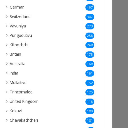
German
467
Switzerland
307
Vavuniya
273
Pungudutivu
258
Kilinochchi
248
Britain
175
Australia
168
India
161
Mullaitivu
152
Trincomalee
125
United Kingdom
118
Kokuvil
109
Chavakachcheri
101