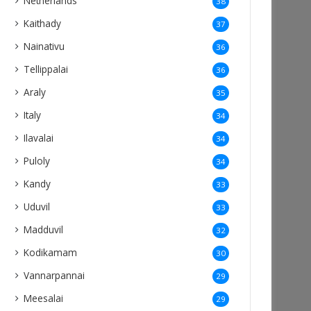
Netherlands
38
Kaithady
37
Nainativu
36
Tellippalai
36
Araly
35
Italy
34
Ilavalai
34
Puloly
34
Kandy
33
Uduvil
33
Madduvil
32
Kodikamam
30
Vannarpannai
29
Meesalai
29