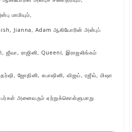
பு மாமியும்,
laish, Jianna, Adam ஆகியோரின் அன்புப்
ி, ஜீவா, ராஜினி, Queeni, இராஜலிங்கம்
ர்ஷி, ஜோதினி, சுபாஷினி, விஜய், ரஜீவ், மிஷா
்பர்கள் அனைவரும் ஏற்றுக்கொள்ளுமாறு