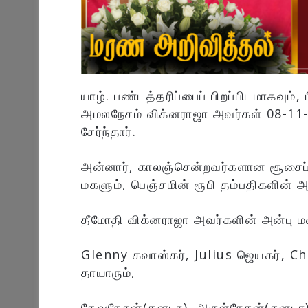
யாழ். பண்டத்தரிப்பைப் பிறப்பிடமாகவும
அமலநேசம் விக்னராஜா அவர்கள் 08-11
சேர்ந்தார்.
அன்னார், காலஞ்சென்றவர்களான சூசைப்
மகளும், பெஞ்சமின் ரூபி தம்பதிகளின் அ
தீமோதி விக்னராஜா அவர்களின் அன்பு ம
Glenny கவாஸ்கர், Julius ஜெயகர், Chr
தாயாரும்,
தேவநேசன்(கனடா), அருள்நேசன்(கனடா) 