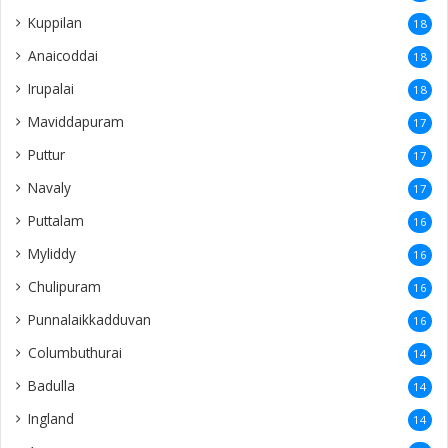
Kuppilan
18
Anaicoddai
18
Irupalai
18
Maviddapuram
17
Puttur
17
Navaly
17
Puttalam
16
Myliddy
16
Chulipuram
16
Punnalaikkadduvan
16
Columbuthurai
14
Badulla
14
Ingland
14