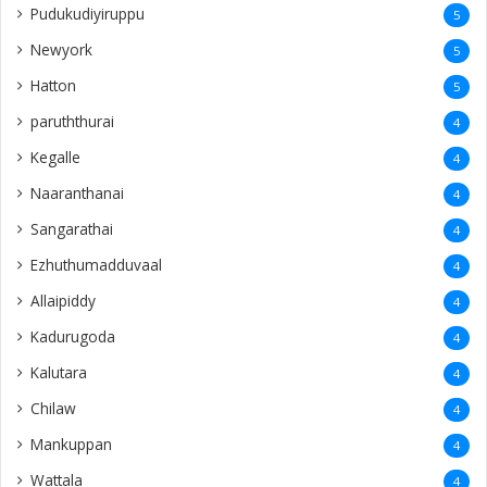
Pudukudiyiruppu
5
Newyork
5
Hatton
5
paruththurai
4
Kegalle
4
Naaranthanai
4
Sangarathai
4
Ezhuthumadduvaal
4
Allaipiddy
4
Kadurugoda
4
Kalutara
4
Chilaw
4
Mankuppan
4
Wattala
4