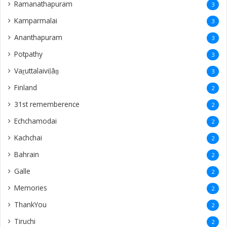
Ramanathapuram
3
Kamparmalai
3
Ananthapuram
3
‎Potpathy
3
Vaṟuttalaiviḷāṉ
3
Finland
2
31st rememberence
2
Echchamodai
2
Kachchai
2
Bahrain
2
Galle
2
Memories
2
ThankYou
2
Tiruchi
2