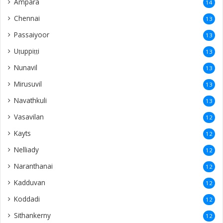
Ampara
14
Chennai
13
Passaiyoor
13
Uṭuppiṭṭi
13
Nunavil
13
Mirusuvil
13
Navathkuli
13
Vasavilan
12
Kayts
12
Nelliady
12
Naranthanai
12
Kadduvan
12
Koddadi
12
Sithankerny
12