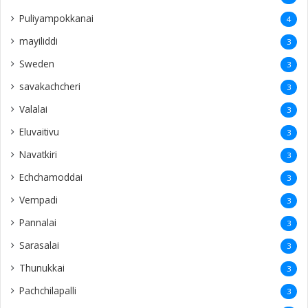
Puliyampokkanai
4
mayiliddi
3
Sweden
3
savakachcheri
3
Valalai
3
Eluvaitivu
3
Navatkiri
3
Echchamoddai
3
Vempadi
3
Pannalai
3
Sarasalai
3
Thunukkai
3
Pachchilapalli
3