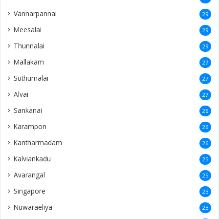
Vannarpannai
29
Meesalai
29
Thunnalai
29
Mallakam
27
Suthumalai
27
Alvai
27
Sankanai
26
Karampon
26
Kantharmadam
26
Kalviankadu
25
Avarangal
25
Singapore
23
Nuwaraeliya
23