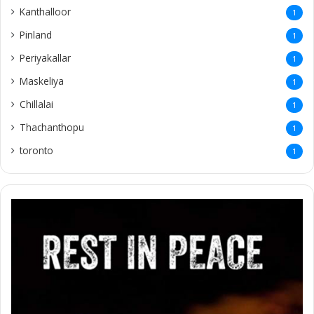
Kanthalloor
1
Pinland
1
Periyakallar
1
Maskeliya
1
Chillalai
1
Thachanthopu
1
toronto
1