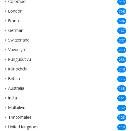
Colombo
949
London
768
France
604
German
467
Switzerland
307
Vavuniya
273
Pungudutivu
258
Kilinochchi
248
Britain
175
Australia
168
India
161
Mullaitivu
152
Trincomalee
125
United Kingdom
118