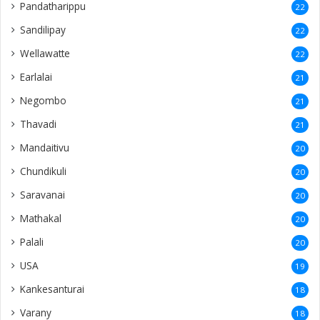
Pandatharippu
22
Sandilipay
22
Wellawatte
22
Earlalai
21
Negombo
21
Thavadi
21
Mandaitivu
20
Chundikuli
20
Saravanai
20
Mathakal
20
Palali
20
USA
19
Kankesanturai
18
Varany
18