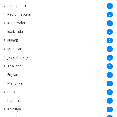
aanaipanthi
2
Raththinapuram
2
Keerimalai
2
Idaikkadu
2
kuwait
2
Madurai
2
Jeyanthinagar
2
Thailand
2
England
1
Manthikai
1
Buloli
1
haputale
1
Kalpitiya
1