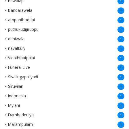
nawalapti
1
Bandarawela
1
ampanthoddai
1
puthukudijiruppu
1
dehiwala
1
navatkuly
1
Vidaththatpalai
1
Funeral Live
1
Sivalingapuliyadi
1
Siruvilan
1
Indonesia
1
Mylani
1
Dambadeniya
1
Marampulam
1