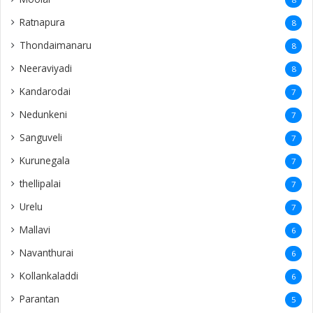
Ratnapura
8
Thondaimanaru
8
Neeraviyadi
8
Kandarodai
7
Nedunkeni
7
Sanguveli
7
Kurunegala
7
thellipalai
7
Urelu
7
Mallavi
6
Navanthurai
6
Kollankaladdi
6
Parantan
5