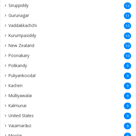
Siruppiddy
12
Gurunagar
11
Vaddakkachchi
10
Kurumpasiddy
10
New Zealand
10
Poonakary
10
Polikandy
9
Puliyankoodal
9
Kacheri
9
Mulliyawalai
9
Kalmunai
9
United States
9
Vaṭamarāṭci
8
Moolai
8