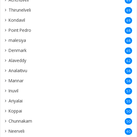
69
Thirunelveli
69
Kondavil
69
Point Pedro
68
malesiya
68
Denmark
65
Alaveddy
62
Analaitivu
58
Mannar
58
Inuvil
57
Ariyalai
55
Koppai
50
Chunnakam
50
Neerveli
40