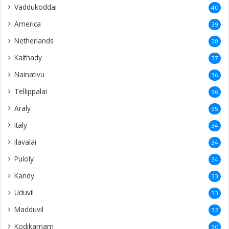
Vaddukoddai
40
America
39
Netherlands
38
Kaithady
37
Nainativu
36
Tellippalai
36
Araly
35
Italy
34
Ilavalai
34
Puloly
34
Kandy
33
Uduvil
33
Madduvil
32
Kodikamam
30