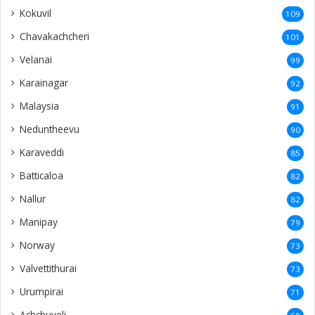
Kokuvil
109
Chavakachcheri
101
Velanai
99
Karainagar
92
Malaysia
91
Neduntheevu
90
Karaveddi
85
Batticaloa
82
Nallur
82
Manipay
79
Norway
73
Valvettithurai
73
Urumpirai
71
Achchuveli