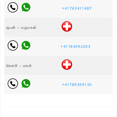
+41763411487
ரூபன் – மருமகன்
+41764392003
கௌரி – மகள்
+41789369130