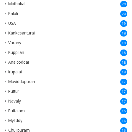
Mathakal
20
Palali
20
USA
19
Kankesanturai
18
Varany
18
Kuppilan
18
Anaicoddai
18
Irupalai
18
Maviddapuram
17
Puttur
17
Navaly
17
Puttalam
16
Myliddy
16
Chulipuram
16