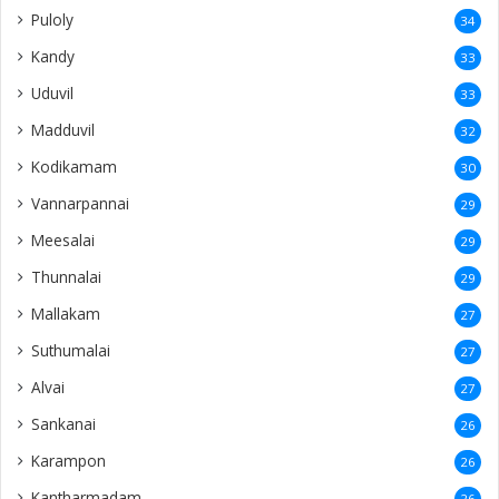
Puloly
34
Kandy
33
Uduvil
33
Madduvil
32
Kodikamam
30
Vannarpannai
29
Meesalai
29
Thunnalai
29
Mallakam
27
Suthumalai
27
Alvai
27
Sankanai
26
Karampon
26
Kantharmadam
26