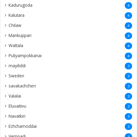
Kadurugoda
4
Kalutara
4
Chilaw
4
Mankuppan
4
Wattala
4
Puliyampokkanai
4
mayiliddi
3
Sweden
3
savakachcheri
3
Valalai
3
Eluvaitivu
3
Navatkiri
3
Echchamoddai
3
Vempadi
3