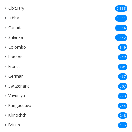
Obituary
7,533
Jaffna
4,744
Canada
1,964
Srilanka
1,432
Colombo
949
London
768
France
604
German
467
Switzerland
307
Vavuniya
273
Pungudutivu
258
Kilinochchi
248
Britain
175