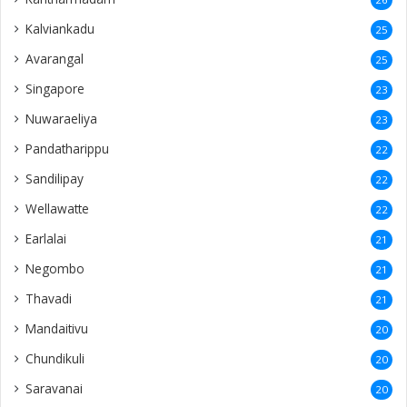
Kalviankadu
25
Avarangal
25
Singapore
23
Nuwaraeliya
23
Pandatharippu
22
Sandilipay
22
Wellawatte
22
Earlalai
21
Negombo
21
Thavadi
21
Mandaitivu
20
Chundikuli
20
Saravanai
20