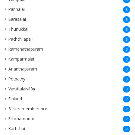
Pannalai
3
Sarasalai
3
Thunukkai
3
Pachchilapalli
3
Ramanathapuram
3
Kamparmalai
3
Ananthapuram
3
‎Potpathy
3
Vaṟuttalaiviḷāṉ
3
Finland
2
31st rememberence
2
Echchamodai
2
Kachchai
2