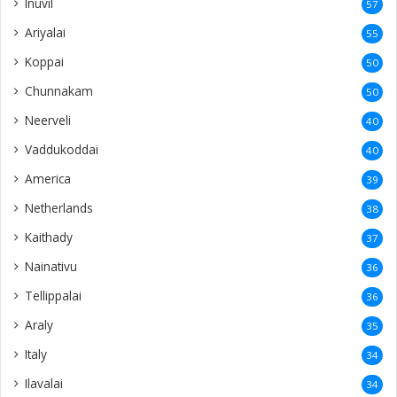
Inuvil
57
Ariyalai
55
Koppai
50
Chunnakam
50
Neerveli
40
Vaddukoddai
40
America
39
Netherlands
38
Kaithady
37
Nainativu
36
Tellippalai
36
Araly
35
Italy
34
Ilavalai
34