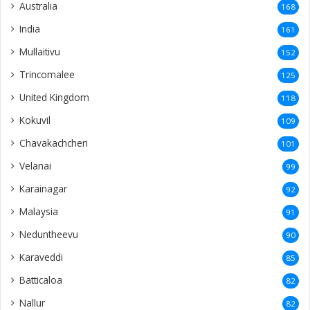
Australia
168
India
161
Mullaitivu
152
Trincomalee
125
United Kingdom
118
Kokuvil
109
Chavakachcheri
101
Velanai
99
Karainagar
92
Malaysia
91
Neduntheevu
90
Karaveddi
85
Batticaloa
82
Nallur
82