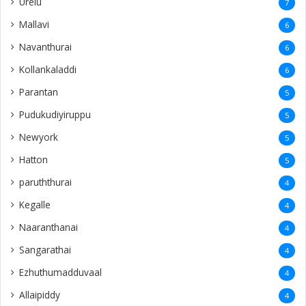
Urelu
7
Mallavi
6
Navanthurai
6
Kollankaladdi
6
Parantan
5
Pudukudiyiruppu
5
Newyork
5
Hatton
5
paruththurai
4
Kegalle
4
Naaranthanai
4
Sangarathai
4
Ezhuthumadduvaal
4
Allaipiddy
4