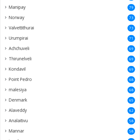
Manipay
79
Norway
73
Valvettithurai
73
Urumpirai
71
Achchuveli
69
Thirunelveli
69
Kondavil
69
Point Pedro
68
malesiya
68
Denmark
65
Alaveddy
62
Analaitivu
58
Mannar
58