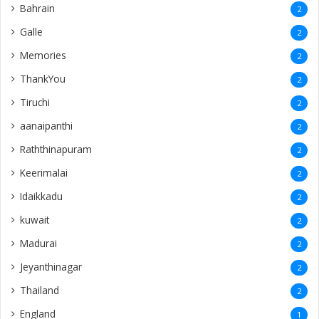
Bahrain
2
Galle
2
Memories
2
ThankYou
2
Tiruchi
2
aanaipanthi
2
Raththinapuram
2
Keerimalai
2
Idaikkadu
2
kuwait
2
Madurai
2
Jeyanthinagar
2
Thailand
2
England
1