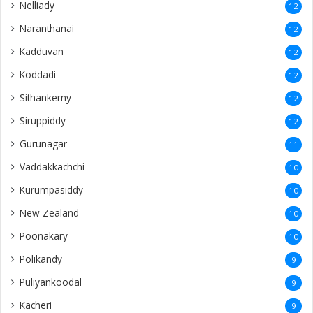
Nelliady
12
Naranthanai
12
Kadduvan
12
Koddadi
12
Sithankerny
12
Siruppiddy
12
Gurunagar
11
Vaddakkachchi
10
Kurumpasiddy
10
New Zealand
10
Poonakary
10
Polikandy
9
Puliyankoodal
9
Kacheri
9