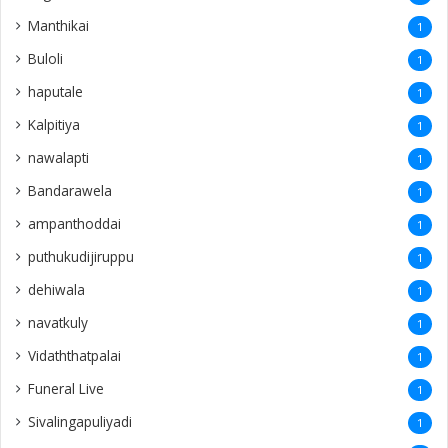
Manthikai
1
Buloli
1
haputale
1
Kalpitiya
1
nawalapti
1
Bandarawela
1
ampanthoddai
1
puthukudijiruppu
1
dehiwala
1
navatkuly
1
Vidaththatpalai
1
Funeral Live
1
Sivalingapuliyadi
1