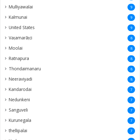
Mulliyawalai
9
Kalmunai
9
United States
9
Vaṭamarāṭci
8
Moolai
8
Ratnapura
8
Thondaimanaru
8
Neeraviyadi
8
Kandarodai
7
Nedunkeni
7
Sanguveli
7
Kurunegala
7
thellipalai
7