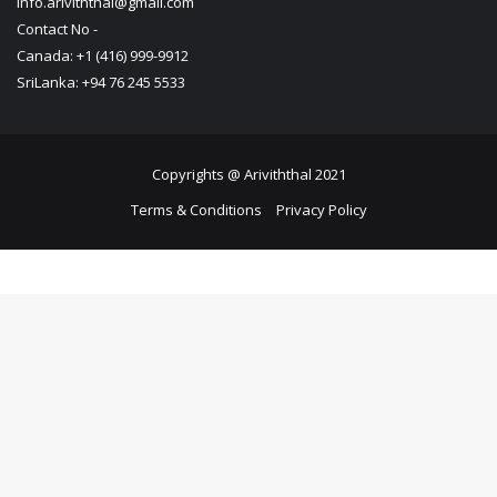
Follow Us
About Us
Ariviththal is all about online obituaries and it serves across the
globe.
Contact Us
info.ariviththal@gmail.com
Contact No -
Canada: +1 (416) 999-9912
SriLanka: +94 76 245 5533