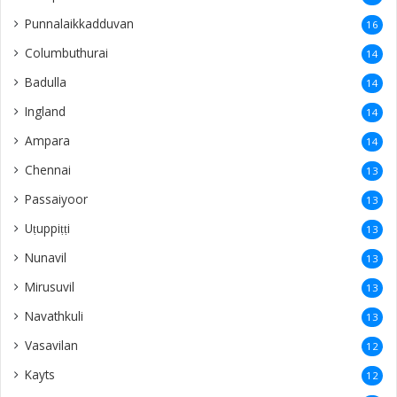
Punnalaikkadduvan
16
Columbuthurai
14
Badulla
14
Ingland
14
Ampara
14
Chennai
13
Passaiyoor
13
Uṭuppiṭṭi
13
Nunavil
13
Mirusuvil
13
Navathkuli
13
Vasavilan
12
Kayts
12