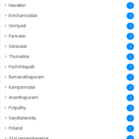
Navatkiri
3
Echchamoddai
3
Vempadi
3
Pannalai
3
Sarasalai
3
Thunukkai
3
Pachchilapalli
3
Ramanathapuram
3
Kamparmalai
3
Ananthapuram
3
‎Potpathy
3
Vaṟuttalaiviḷāṉ
3
Finland
2
31st rememberence
2