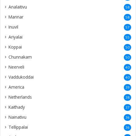
Analaitivu
58
Mannar
58
Inuvil
57
Ariyalai
55
Koppai
50
Chunnakam
50
Neerveli
40
Vaddukoddai
40
America
39
Netherlands
38
Kaithady
37
Nainativu
36
Tellippalai
36