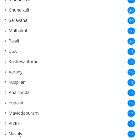
Chundikuli
20
Saravanai
20
Mathakal
20
Palali
20
USA
19
Kankesanturai
18
Varany
18
Kuppilan
18
Anaicoddai
18
Irupalai
18
Maviddapuram
17
Puttur
17
Navaly
17