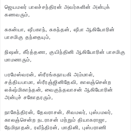
ஜெயமலர் பாலச்சந்திரன் அவர்களின் அன்புக்
கணவரும்,
சுகன்யா, ஷீபகாந், சுகந்தன், ஷீபா ஆகியோரின்
பாசமிகு தந்தையும்,
நிஷன், கீர்த்தனா, குயிந்தினி ஆகியோரின் பாசமிகு
மாமனாரும்,
பரமேஸ்வரன், ஸ்ரீரங்கநாயகி அம்மாள்,
சத்தியபாமா, ஸ்ரீரஞ்ஜினிதேவி, காலஞ்சென்ற
லக்‌ஷ்மிகாந்தன், வைகுந்தவாசன் ஆகியோரின்
அன்புச் சகோதரரும்,
நாகேந்திரன், தேவராசன், சிவமலர், புஸ்பமலர்,
காலஞ்சென்ற நடராசன் மற்றும் தியாகராஜா,
நேமிநாதன், ரவீந்திரன், மாதினி, புஸ்பராணி