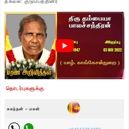
தகவல்: குடும்பத்தினர்
தொடர்புகளுக்கு
சுகந்தன் – மகன்