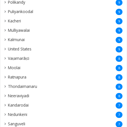
Polikandy
9
Puliyankoodal
9
Kacheri
9
Mulliyawalai
9
Kalmunai
9
United States
9
Vaṭamarāṭci
8
Moolai
8
Ratnapura
8
Thondaimanaru
8
Neeraviyadi
8
Kandarodai
7
Nedunkeni
7
Sanguveli
7