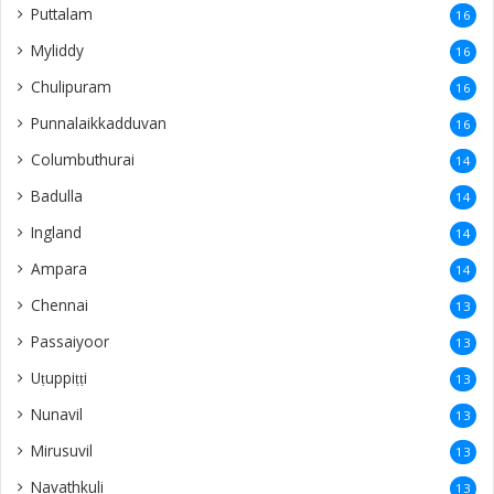
Puttalam
16
Myliddy
16
Chulipuram
16
Punnalaikkadduvan
16
Columbuthurai
14
Badulla
14
Ingland
14
Ampara
14
Chennai
13
Passaiyoor
13
Uṭuppiṭṭi
13
Nunavil
13
Mirusuvil
13
Navathkuli
13