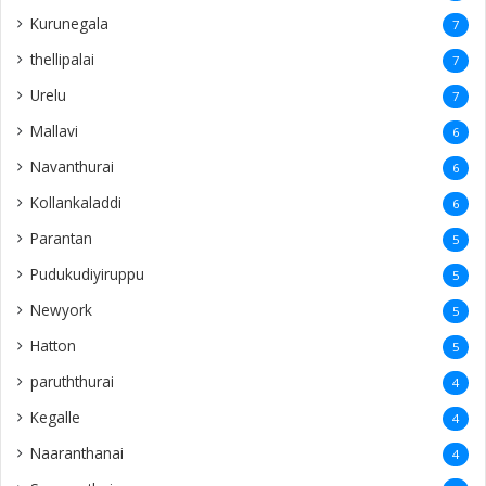
Kurunegala
7
thellipalai
7
Urelu
7
Mallavi
6
Navanthurai
6
Kollankaladdi
6
Parantan
5
Pudukudiyiruppu
5
Newyork
5
Hatton
5
paruththurai
4
Kegalle
4
Naaranthanai
4