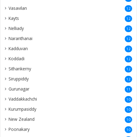
Vasavilan
12
Kayts
12
Nelliady
12
Naranthanai
12
Kadduvan
12
Koddadi
12
Sithankerny
12
Siruppiddy
12
Gurunagar
11
Vaddakkachchi
10
Kurumpasiddy
10
New Zealand
10
Poonakary
10