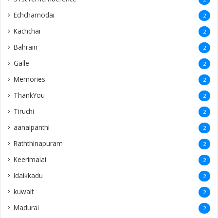
Echchamodai
2
Kachchai
2
Bahrain
2
Galle
2
Memories
2
ThankYou
2
Tiruchi
2
aanaipanthi
2
Raththinapuram
2
Keerimalai
2
Idaikkadu
2
kuwait
2
Madurai
2