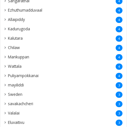
Sangarathai
4
Ezhuthumadduvaal
4
Allaipiddy
4
Kadurugoda
4
Kalutara
4
Chilaw
4
Mankuppan
4
Wattala
4
Puliyampokkanai
4
mayiliddi
3
Sweden
3
savakachcheri
3
Valalai
3
Eluvaitivu
3