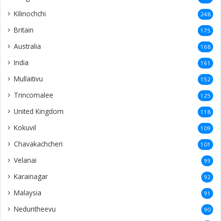
Kilinochchi
248
Britain
175
Australia
168
India
161
Mullaitivu
152
Trincomalee
125
United Kingdom
118
Kokuvil
109
Chavakachcheri
101
Velanai
99
Karainagar
92
Malaysia
91
Neduntheevu
90