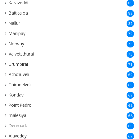
Karaveddi
85
Batticaloa
82
Nallur
82
Manipay
79
Norway
73
Valvettithurai
73
Urumpirai
71
Achchuveli
69
Thirunelveli
69
Kondavil
69
Point Pedro
68
malesiya
68
Denmark
65
Alaveddy
62