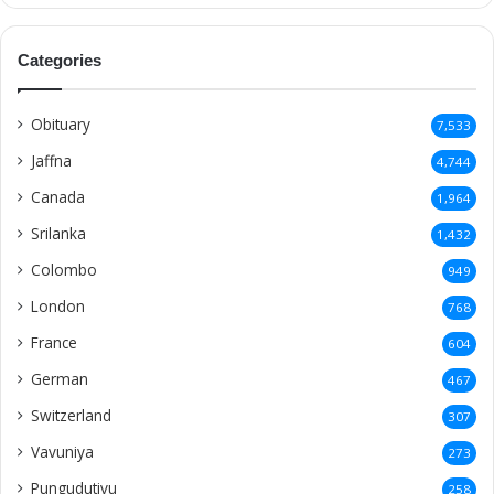
Categories
Obituary
7,533
Jaffna
4,744
Canada
1,964
Srilanka
1,432
Colombo
949
London
768
France
604
German
467
Switzerland
307
Vavuniya
273
Pungudutivu
258