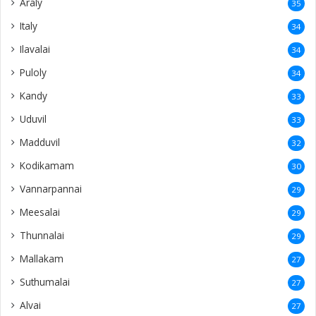
Araly
35
Italy
34
Ilavalai
34
Puloly
34
Kandy
33
Uduvil
33
Madduvil
32
Kodikamam
30
Vannarpannai
29
Meesalai
29
Thunnalai
29
Mallakam
27
Suthumalai
27
Alvai
27