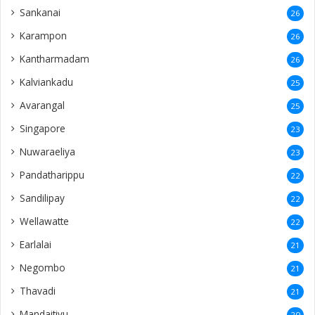
Sankanai
26
Karampon
26
Kantharmadam
26
Kalviankadu
25
Avarangal
25
Singapore
23
Nuwaraeliya
23
Pandatharippu
22
Sandilipay
22
Wellawatte
22
Earlalai
21
Negombo
21
Thavadi
21
Mandaitivu
20