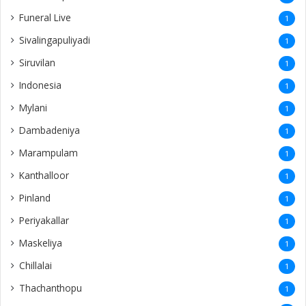
Funeral Live
1
Sivalingapuliyadi
1
Siruvilan
1
Indonesia
1
Mylani
1
Dambadeniya
1
Marampulam
1
Kanthalloor
1
Pinland
1
Periyakallar
1
Maskeliya
1
Chillalai
1
Thachanthopu
1