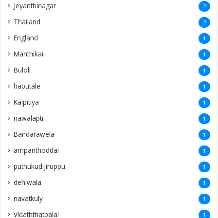
Jeyanthinagar
2
Thailand
2
England
1
Manthikai
1
Buloli
1
haputale
1
Kalpitiya
1
nawalapti
1
Bandarawela
1
ampanthoddai
1
puthukudijiruppu
1
dehiwala
1
navatkuly
1
Vidaththatpalai
1