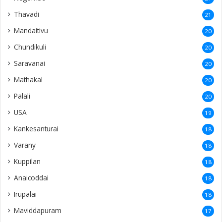
Thavadi
21
Mandaitivu
20
Chundikuli
20
Saravanai
20
Mathakal
20
Palali
20
USA
19
Kankesanturai
18
Varany
18
Kuppilan
18
Anaicoddai
18
Irupalai
18
Maviddapuram
17