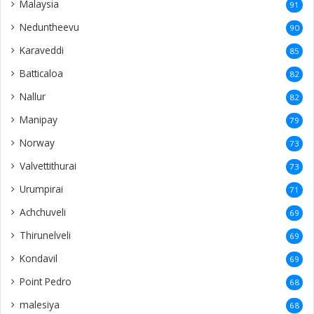
Malaysia
91
Neduntheevu
90
Karaveddi
85
Batticaloa
82
Nallur
82
Manipay
79
Norway
73
Valvettithurai
73
Urumpirai
71
Achchuveli
69
Thirunelveli
69
Kondavil
69
Point Pedro
68
malesiya
68