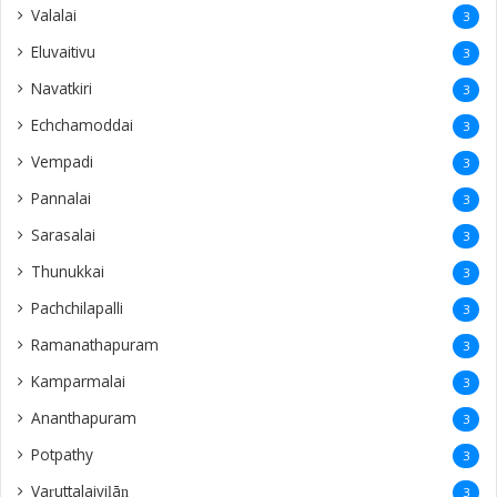
Valalai
3
Eluvaitivu
3
Navatkiri
3
Echchamoddai
3
Vempadi
3
Pannalai
3
Sarasalai
3
Thunukkai
3
Pachchilapalli
3
Ramanathapuram
3
Kamparmalai
3
Ananthapuram
3
‎Potpathy
3
Vaṟuttalaiviḷāṉ
3