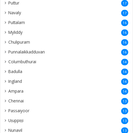
Puttur
17
Navaly
17
Puttalam
16
Myliddy
16
Chulipuram
16
Punnalaikkadduvan
16
Columbuthurai
14
Badulla
14
Ingland
14
Ampara
14
Chennai
13
Passaiyoor
13
Uṭuppiṭṭi
13
Nunavil
13