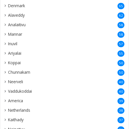
Denmark
65
Alaveddy
62
Analaitivu
58
Mannar
58
Inuvil
57
Ariyalai
55
Koppai
50
Chunnakam
50
Neerveli
40
Vaddukoddai
40
America
39
Netherlands
38
Kaithady
37