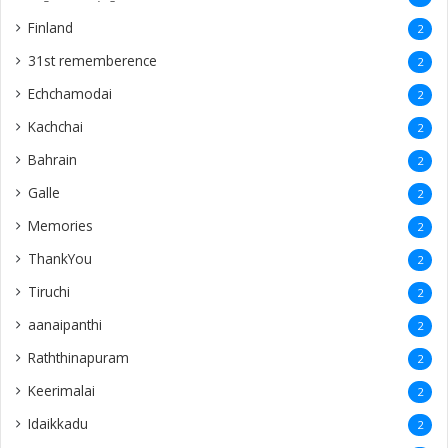
Finland
2
31st rememberence
2
Echchamodai
2
Kachchai
2
Bahrain
2
Galle
2
Memories
2
ThankYou
2
Tiruchi
2
aanaipanthi
2
Raththinapuram
2
Keerimalai
2
Idaikkadu
2