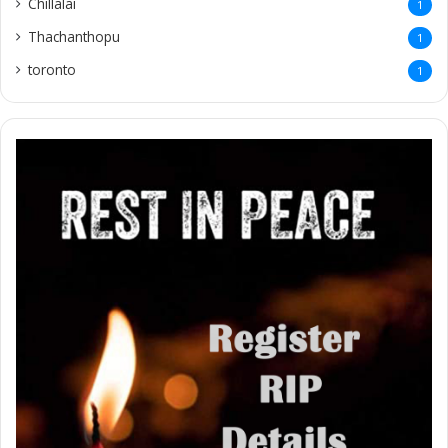
Chillalai
1
Thachanthopu
1
toronto
1