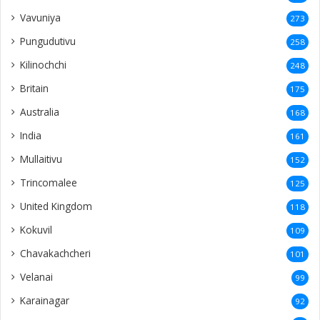
Vavuniya
273
Pungudutivu
258
Kilinochchi
248
Britain
175
Australia
168
India
161
Mullaitivu
152
Trincomalee
125
United Kingdom
118
Kokuvil
109
Chavakachcheri
101
Velanai
99
Karainagar
92