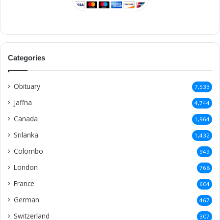
Categories
Obituary
7,533
Jaffna
4,744
Canada
1,964
Srilanka
1,432
Colombo
949
London
768
France
604
German
467
Switzerland
307