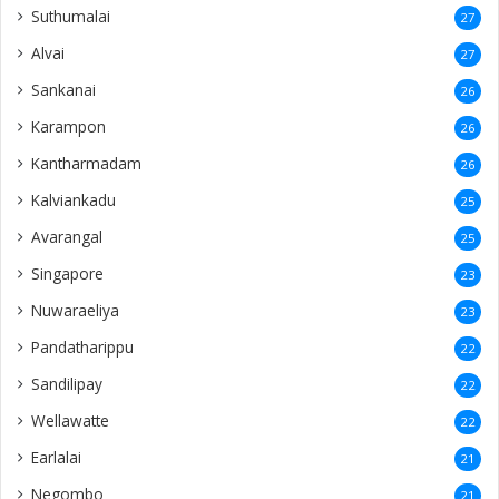
Suthumalai
27
Alvai
27
Sankanai
26
Karampon
26
Kantharmadam
26
Kalviankadu
25
Avarangal
25
Singapore
23
Nuwaraeliya
23
Pandatharippu
22
Sandilipay
22
Wellawatte
22
Earlalai
21
Negombo
21