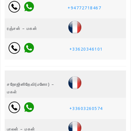
+94772718467
ரஞ்சன் – மகன்
+33620346101
சறோஜினிதேவி(மனோ) –
மகள்
+33603260574
பாலன் – மகன்