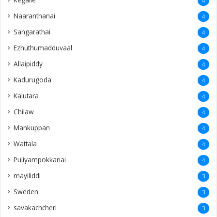
4
Naaranthanai
4
Sangarathai
4
Ezhuthumadduvaal
4
Allaipiddy
4
Kadurugoda
4
Kalutara
4
Chilaw
4
Mankuppan
4
Wattala
4
Puliyampokkanai
4
mayiliddi
3
Sweden
3
savakachcheri
3