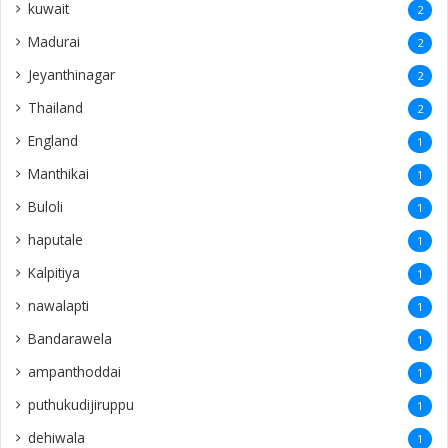
kuwait
2
Madurai
2
Jeyanthinagar
2
Thailand
2
England
1
Manthikai
1
Buloli
1
haputale
1
Kalpitiya
1
nawalapti
1
Bandarawela
1
ampanthoddai
1
puthukudijiruppu
1
dehiwala
1