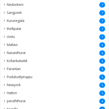
Nedunkeni
7
Sanguveli
7
Kurunegala
7
thellipalai
7
Urelu
7
Mallavi
6
Navanthurai
6
Kollankaladdi
6
Parantan
5
Pudukudiyiruppu
5
Newyork
5
Hatton
5
paruththurai
4
Kegalle