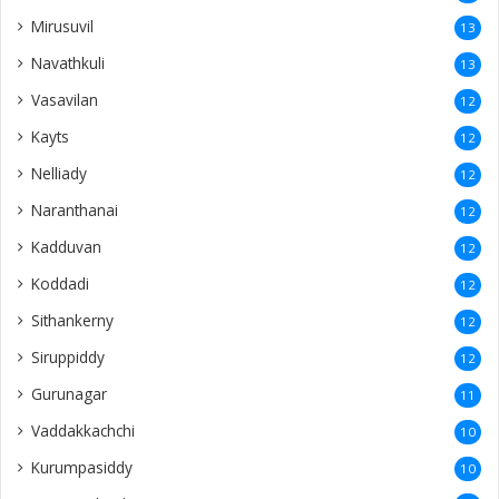
Mirusuvil
13
Navathkuli
13
Vasavilan
12
Kayts
12
Nelliady
12
Naranthanai
12
Kadduvan
12
Koddadi
12
Sithankerny
12
Siruppiddy
12
Gurunagar
11
Vaddakkachchi
10
Kurumpasiddy
10