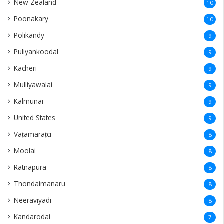
New Zealand
10
Poonakary
10
Polikandy
9
Puliyankoodal
9
Kacheri
9
Mulliyawalai
9
Kalmunai
9
United States
9
Vaṭamarāṭci
8
Moolai
8
Ratnapura
8
Thondaimanaru
8
Neeraviyadi
8
Kandarodai
7