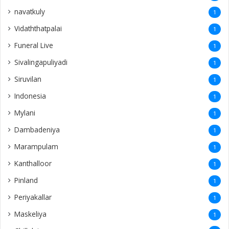
navatkuly
1
Vidaththatpalai
1
Funeral Live
1
Sivalingapuliyadi
1
Siruvilan
1
Indonesia
1
Mylani
1
Dambadeniya
1
Marampulam
1
Kanthalloor
1
Pinland
1
Periyakallar
1
Maskeliya
1