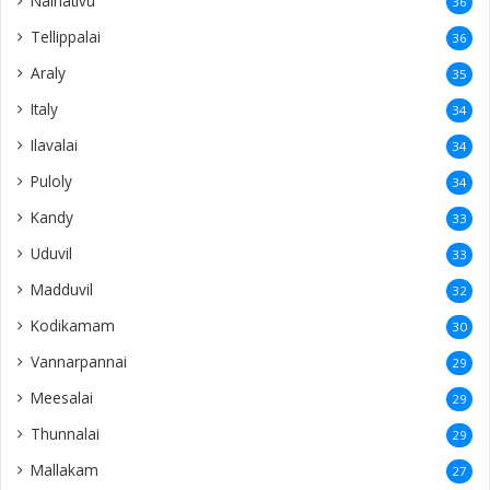
Nainativu
36
Tellippalai
36
Araly
35
Italy
34
Ilavalai
34
Puloly
34
Kandy
33
Uduvil
33
Madduvil
32
Kodikamam
30
Vannarpannai
29
Meesalai
29
Thunnalai
29
Mallakam
27