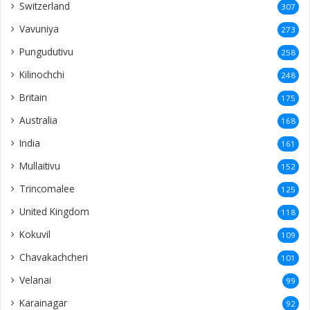
Switzerland
307
Vavuniya
273
Pungudutivu
258
Kilinochchi
248
Britain
175
Australia
168
India
161
Mullaitivu
152
Trincomalee
125
United Kingdom
118
Kokuvil
109
Chavakachcheri
101
Velanai
99
Karainagar
92