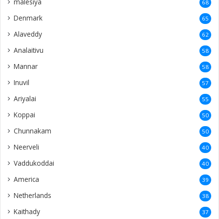
malesiya
68
Denmark
65
Alaveddy
62
Analaitivu
58
Mannar
58
Inuvil
57
Ariyalai
55
Koppai
50
Chunnakam
50
Neerveli
40
Vaddukoddai
40
America
39
Netherlands
38
Kaithady
37