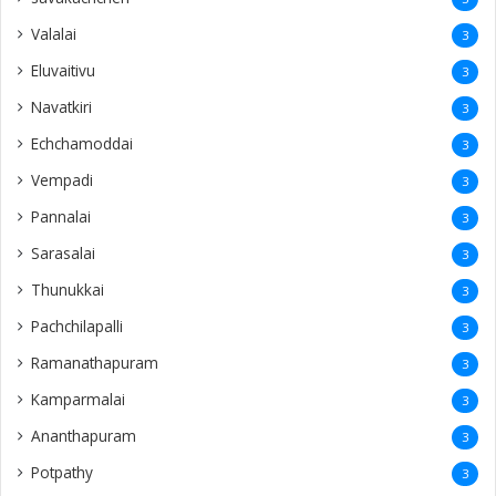
Valalai
3
Eluvaitivu
3
Navatkiri
3
Echchamoddai
3
Vempadi
3
Pannalai
3
Sarasalai
3
Thunukkai
3
Pachchilapalli
3
Ramanathapuram
3
Kamparmalai
3
Ananthapuram
3
‎Potpathy
3