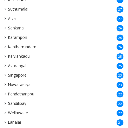
Suthumalai
27
Alvai
27
Sankanai
26
Karampon
26
Kantharmadam
26
Kalviankadu
25
Avarangal
25
Singapore
23
Nuwaraeliya
23
Pandatharippu
22
Sandilipay
22
Wellawatte
22
Earlalai
21