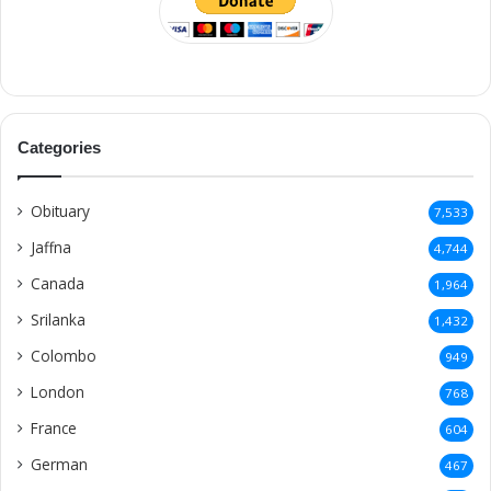
Categories
Obituary
7,533
Jaffna
4,744
Canada
1,964
Srilanka
1,432
Colombo
949
London
768
France
604
German
467