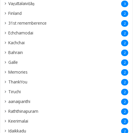
Vaṟuttalaiviḷāṉ
3
Finland
2
31st rememberence
2
Echchamodai
2
Kachchai
2
Bahrain
2
Galle
2
Memories
2
ThankYou
2
Tiruchi
2
aanaipanthi
2
Raththinapuram
2
Keerimalai
2
Idaikkadu
2