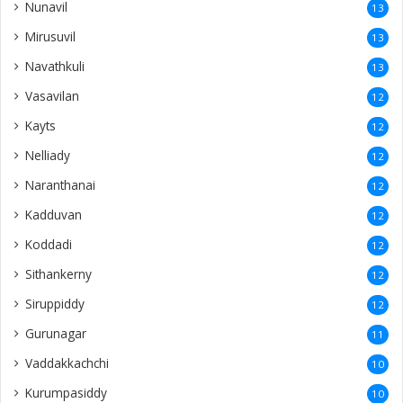
Nunavil
13
Mirusuvil
13
Navathkuli
13
Vasavilan
12
Kayts
12
Nelliady
12
Naranthanai
12
Kadduvan
12
Koddadi
12
Sithankerny
12
Siruppiddy
12
Gurunagar
11
Vaddakkachchi
10
Kurumpasiddy
10