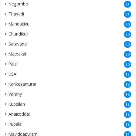
Negombo
21
Thavadi
21
Mandaitivu
20
Chundikuli
20
Saravanai
20
Mathakal
20
Palali
20
USA
19
Kankesanturai
18
Varany
18
Kuppilan
18
Anaicoddai
18
Irupalai
18
Maviddapuram
17