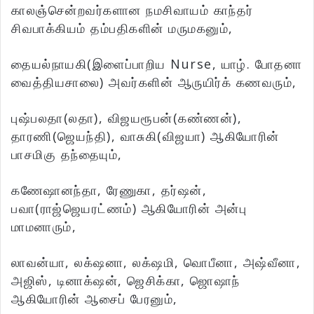
காலஞ்சென்றவர்களான நமசிவாயம் காந்தர்
சிவபாக்கியம் தம்பதிகளின் மருமகனும்,
தையல்நாயகி(இளைப்பாறிய Nurse, யாழ். போதனா
வைத்தியசாலை) அவர்களின் ஆருயிர்க் கணவரும்,
புஷ்பலதா(லதா), விஜயரூபன்(கண்ணன்),
தாரணி(ஜெயந்தி), வாசுகி(விஜயா) ஆகியோரின்
பாசமிகு தந்தையும்,
கணேஷானந்தா, ரேணுகா, தர்ஷன்,
பவா(ராஜ்ஜெயரட்ணம்) ஆகியோரின் அன்பு
மாமனாரும்,
லாவன்யா, லக்‌ஷனா, லக்‌ஷமி, வொபீனா, அஷ்வீனா,
அஜிஸ், டினாக்‌ஷன், ஜெசிக்கா, ஜொஷாந்
ஆகியோரின் ஆசைப் பேரனும்,