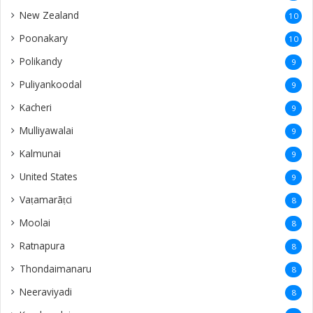
New Zealand
10
Poonakary
10
Polikandy
9
Puliyankoodal
9
Kacheri
9
Mulliyawalai
9
Kalmunai
9
United States
9
Vaṭamarāṭci
8
Moolai
8
Ratnapura
8
Thondaimanaru
8
Neeraviyadi
8