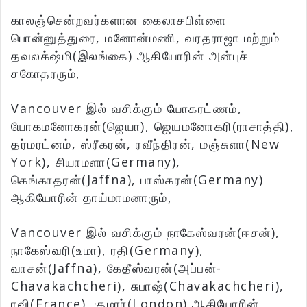
காலஞ்சென்றவர்களான கைலாசபிள்ளை
பொன்னுத்துரை, மனோன்மணி, வரதராஜா மற்றும்
தவலக்‌ஷ்மி(இலங்கை) ஆகியோரின் அன்புச்
சகோதரரும்,
Vancouver இல் வசிக்கும் யோகரட்ணம்,
யோகமனோகரன்(ஜெயா), ஜெயமனோகரி(ராசாத்தி),
தர்மரட்னம், ஸ்ரீகரன், ரவீந்திரன், மஞ்சுளா(New
York), சியாமளா(Germany),
கெங்காதரன்(Jaffna), பாஸ்கரன்(Germany)
ஆகியோரின் தாய்மாமனாரும்,
Vancouver இல் வசிக்கும் நாகேஸ்வரன்(ஈசன்),
நாகேஸ்வரி(உமா), ரதி(Germany),
வாசன்(Jaffna), கேதீஸ்வரன்(அப்பன்-
Chavakachcheri), சுபாஷ்(Chavakachcheri),
ரவி(France), குமார்(London) ஆகியோரின்