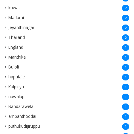
kuwait
2
Madurai
2
Jeyanthinagar
2
Thailand
2
England
1
Manthikai
1
Buloli
1
haputale
1
Kalpitiya
1
nawalapti
1
Bandarawela
1
ampanthoddai
1
puthukudijiruppu
1