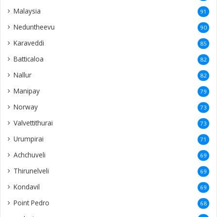
Malaysia
91
Neduntheevu
90
Karaveddi
85
Batticaloa
82
Nallur
82
Manipay
79
Norway
73
Valvettithurai
73
Urumpirai
71
Achchuveli
69
Thirunelveli
69
Kondavil
69
Point Pedro
68