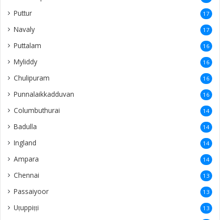
Puttur
17
Navaly
17
Puttalam
16
Myliddy
16
Chulipuram
16
Punnalaikkadduvan
16
Columbuthurai
14
Badulla
14
Ingland
14
Ampara
14
Chennai
13
Passaiyoor
13
Uṭuppiṭṭi
13