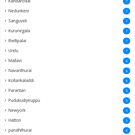
Kandarodai
7
Nedunkeni
7
Sanguveli
7
Kurunegala
7
thellipalai
7
Urelu
7
Mallavi
6
Navanthurai
6
Kollankaladdi
6
Parantan
5
Pudukudiyiruppu
5
Newyork
5
Hatton
5
paruththurai
4