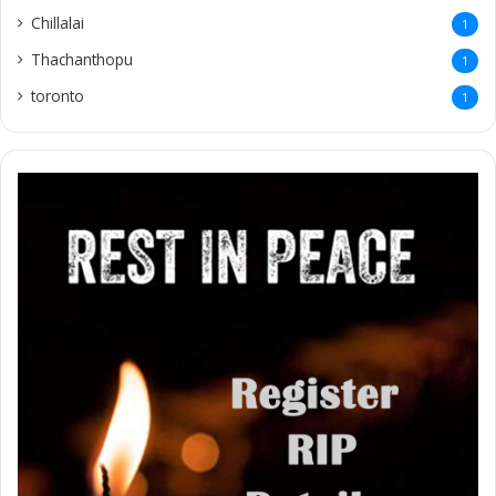
Chillalai
1
Thachanthopu
1
toronto
1