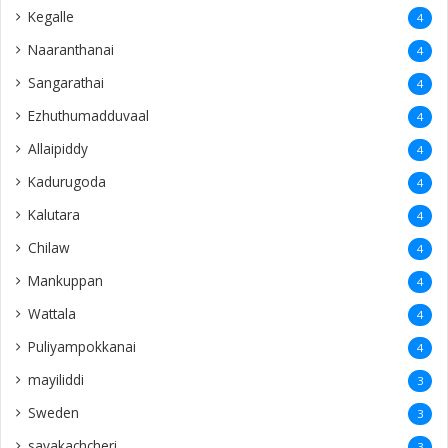
Kegalle
4
Naaranthanai
4
Sangarathai
4
Ezhuthumadduvaal
4
Allaipiddy
4
Kadurugoda
4
Kalutara
4
Chilaw
4
Mankuppan
4
Wattala
4
Puliyampokkanai
4
mayiliddi
3
Sweden
3
savakachcheri
3