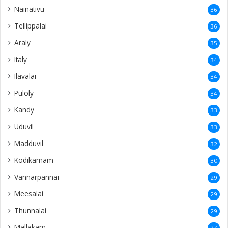
Nainativu
36
Tellippalai
36
Araly
35
Italy
34
Ilavalai
34
Puloly
34
Kandy
33
Uduvil
33
Madduvil
32
Kodikamam
30
Vannarpannai
29
Meesalai
29
Thunnalai
29
Mallakam
27