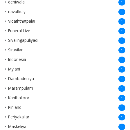
dehiwala
1
navatkuly
1
Vidaththatpalai
1
Funeral Live
1
Sivalingapuliyadi
1
Siruvilan
1
Indonesia
1
Mylani
1
Dambadeniya
1
Marampulam
1
Kanthalloor
1
Pinland
1
Periyakallar
1
Maskeliya
1