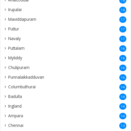
18
Irupalai
18
Maviddapuram
17
Puttur
17
Navaly
17
Puttalam
16
Myliddy
16
Chulipuram
16
Punnalaikkadduvan
16
Columbuthurai
14
Badulla
14
Ingland
14
Ampara
14
Chennai
13