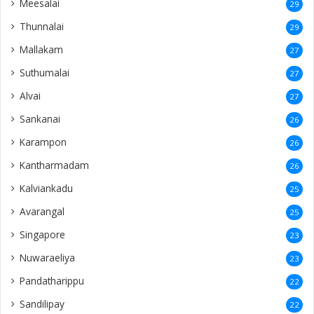
Meesalai
29
Thunnalai
29
Mallakam
27
Suthumalai
27
Alvai
27
Sankanai
26
Karampon
26
Kantharmadam
26
Kalviankadu
25
Avarangal
25
Singapore
23
Nuwaraeliya
23
Pandatharippu
22
Sandilipay
22