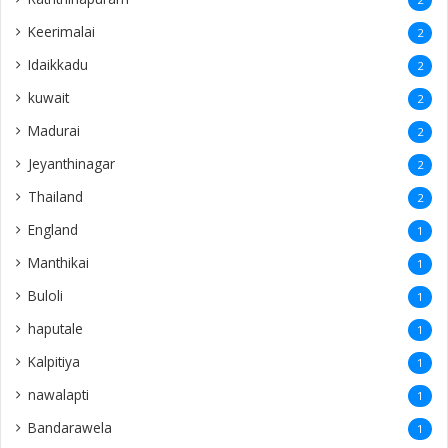
Keerimalai
2
Idaikkadu
2
kuwait
2
Madurai
2
Jeyanthinagar
2
Thailand
2
England
1
Manthikai
1
Buloli
1
haputale
1
Kalpitiya
1
nawalapti
1
Bandarawela
1