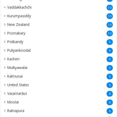
Vaddakkachchi
10
Kurumpasiddy
10
New Zealand
10
Poonakary
10
Polikandy
9
Puliyankoodal
9
Kacheri
9
Mulliyawalai
9
Kalmunai
9
United States
9
Vaṭamarāṭci
8
Moolai
8
Ratnapura
8