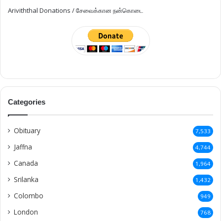
Ariviththal Donations / சேவைக்கான நன்கொடை
Categories
Obituary
7,533
Jaffna
4,744
Canada
1,964
Srilanka
1,432
Colombo
949
London
768