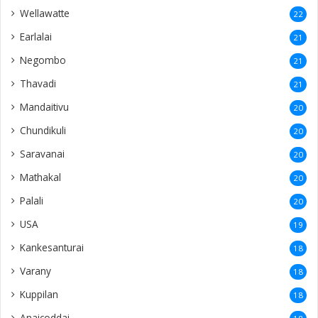
Wellawatte
22
Earlalai
21
Negombo
21
Thavadi
21
Mandaitivu
20
Chundikuli
20
Saravanai
20
Mathakal
20
Palali
20
USA
19
Kankesanturai
18
Varany
18
Kuppilan
18
Anaicoddai