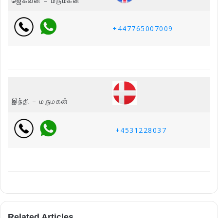
ஜெகவீன் – மருமகன்
+447765007009
இந்தி – மருமகன்
+4531228037
Related Articles