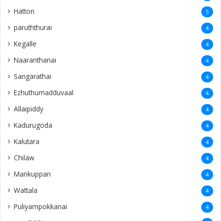
Hatton
5
paruththurai
4
Kegalle
4
Naaranthanai
4
Sangarathai
4
Ezhuthumadduvaal
4
Allaipiddy
4
Kadurugoda
4
Kalutara
4
Chilaw
4
Mankuppan
4
Wattala
4
Puliyampokkanai
4