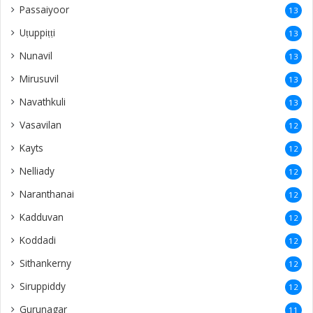
Passaiyoor
13
Uṭuppiṭṭi
13
Nunavil
13
Mirusuvil
13
Navathkuli
13
Vasavilan
12
Kayts
12
Nelliady
12
Naranthanai
12
Kadduvan
12
Koddadi
12
Sithankerny
12
Siruppiddy
12
Gurunagar
11