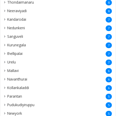
Thondaimanaru
8
Neeraviyadi
8
Kandarodai
7
Nedunkeni
7
Sanguveli
7
Kurunegala
7
thellipalai
7
Urelu
7
Mallavi
6
Navanthurai
6
Kollankaladdi
6
Parantan
5
Pudukudiyiruppu
5
Newyork
5