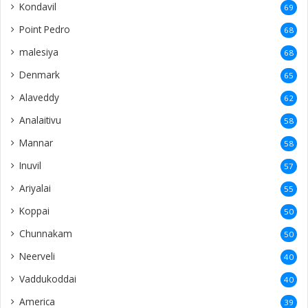
Kondavil
69
Point Pedro
68
malesiya
68
Denmark
65
Alaveddy
62
Analaitivu
58
Mannar
58
Inuvil
57
Ariyalai
55
Koppai
50
Chunnakam
50
Neerveli
40
Vaddukoddai
40
America
39