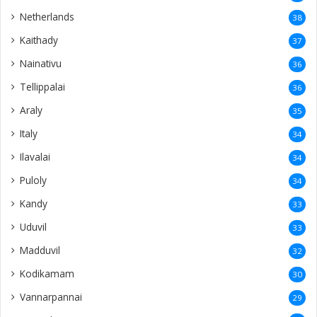
Netherlands
38
Kaithady
37
Nainativu
36
Tellippalai
36
Araly
35
Italy
34
Ilavalai
34
Puloly
34
Kandy
33
Uduvil
33
Madduvil
32
Kodikamam
30
Vannarpannai
29