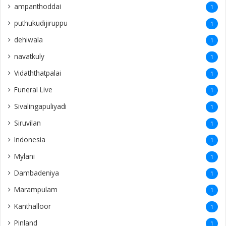
ampanthoddai
1
puthukudijiruppu
1
dehiwala
1
navatkuly
1
Vidaththatpalai
1
Funeral Live
1
Sivalingapuliyadi
1
Siruvilan
1
Indonesia
1
Mylani
1
Dambadeniya
1
Marampulam
1
Kanthalloor
1
Pinland
1