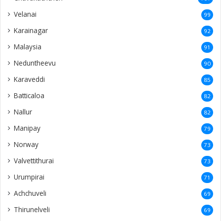
Velanai
99
Karainagar
92
Malaysia
91
Neduntheevu
90
Karaveddi
85
Batticaloa
82
Nallur
82
Manipay
79
Norway
73
Valvettithurai
73
Urumpirai
71
Achchuveli
69
Thirunelveli
69