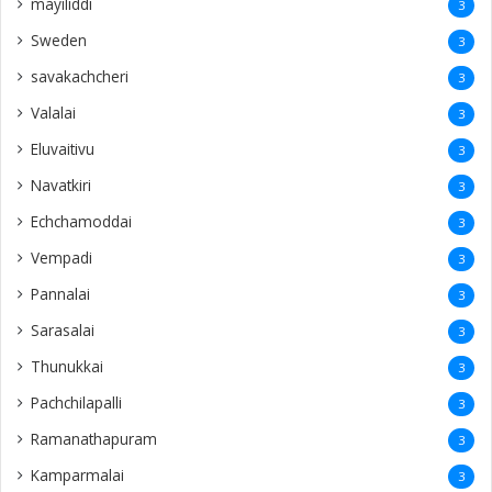
mayiliddi
3
Sweden
3
savakachcheri
3
Valalai
3
Eluvaitivu
3
Navatkiri
3
Echchamoddai
3
Vempadi
3
Pannalai
3
Sarasalai
3
Thunukkai
3
Pachchilapalli
3
Ramanathapuram
3
Kamparmalai
3