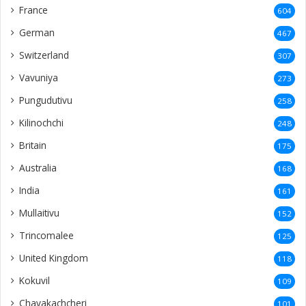
France
604
German
467
Switzerland
307
Vavuniya
273
Pungudutivu
258
Kilinochchi
248
Britain
175
Australia
168
India
161
Mullaitivu
152
Trincomalee
125
United Kingdom
118
Kokuvil
109
Chavakachcheri
101