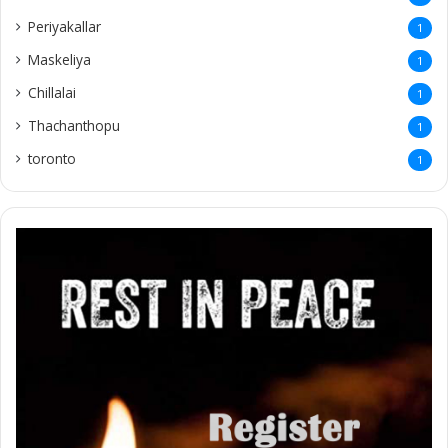
Periyakallar
1
Maskeliya
1
Chillalai
1
Thachanthopu
1
toronto
1