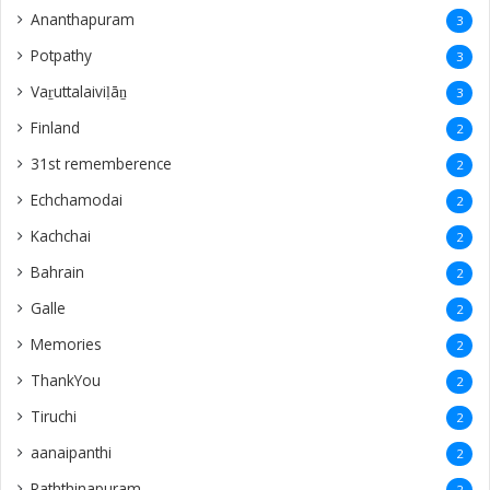
Ananthapuram
3
‎Potpathy
3
Vaṟuttalaiviḷāṉ
3
Finland
2
31st rememberence
2
Echchamodai
2
Kachchai
2
Bahrain
2
Galle
2
Memories
2
ThankYou
2
Tiruchi
2
aanaipanthi
2
Raththinapuram
2