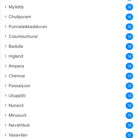
Myliddy
16
Chulipuram
16
Punnalaikkadduvan
16
Columbuthurai
14
Badulla
14
Ingland
14
Ampara
14
Chennai
13
Passaiyoor
13
Uṭuppiṭṭi
13
Nunavil
13
Mirusuvil
13
Navathkuli
13
Vasavilan
12