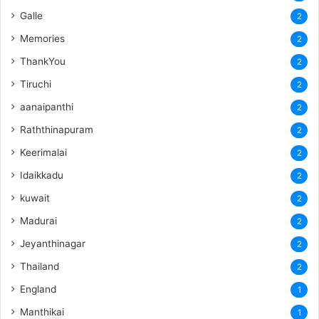
Galle
2
Memories
2
ThankYou
2
Tiruchi
2
aanaipanthi
2
Raththinapuram
2
Keerimalai
2
Idaikkadu
2
kuwait
2
Madurai
2
Jeyanthinagar
2
Thailand
2
England
1
Manthikai
1