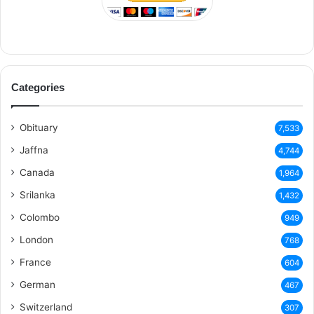
Categories
Obituary
7,533
Jaffna
4,744
Canada
1,964
Srilanka
1,432
Colombo
949
London
768
France
604
German
467
Switzerland
307