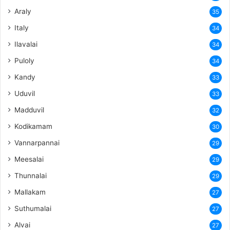
Araly
35
Italy
34
Ilavalai
34
Puloly
34
Kandy
33
Uduvil
33
Madduvil
32
Kodikamam
30
Vannarpannai
29
Meesalai
29
Thunnalai
29
Mallakam
27
Suthumalai
27
Alvai
27