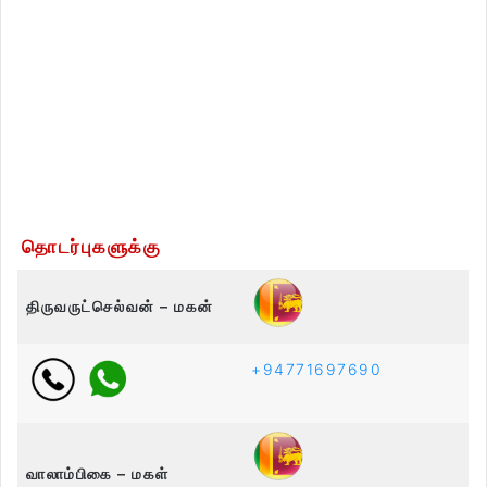
தொடர்புகளுக்கு
திருவருட்செல்வன் – மகன்
+94771697690
வாலாம்பிகை – மகள்