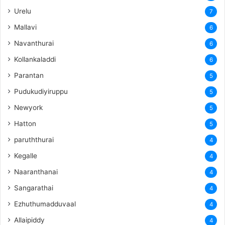
Urelu
7
Mallavi
6
Navanthurai
6
Kollankaladdi
6
Parantan
5
Pudukudiyiruppu
5
Newyork
5
Hatton
5
paruththurai
4
Kegalle
4
Naaranthanai
4
Sangarathai
4
Ezhuthumadduvaal
4
Allaipiddy
4