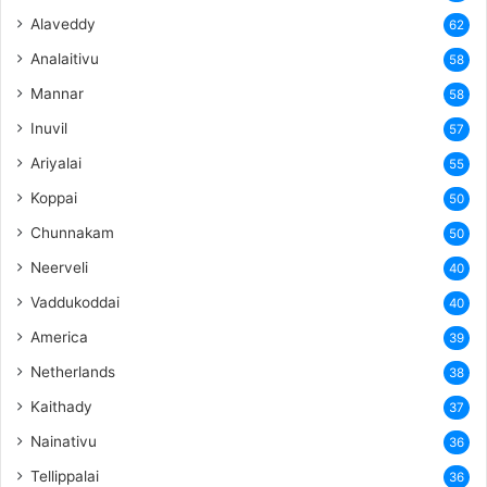
Alaveddy
62
Analaitivu
58
Mannar
58
Inuvil
57
Ariyalai
55
Koppai
50
Chunnakam
50
Neerveli
40
Vaddukoddai
40
America
39
Netherlands
38
Kaithady
37
Nainativu
36
Tellippalai
36