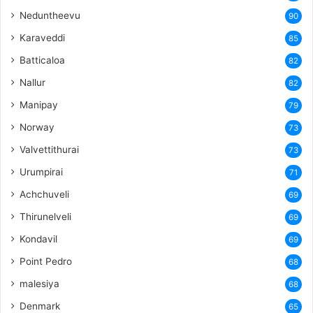
Neduntheevu
90
Karaveddi
85
Batticaloa
82
Nallur
82
Manipay
79
Norway
73
Valvettithurai
73
Urumpirai
71
Achchuveli
69
Thirunelveli
69
Kondavil
69
Point Pedro
68
malesiya
68
Denmark
65