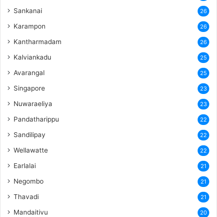
Sankanai
26
Karampon
26
Kantharmadam
26
Kalviankadu
25
Avarangal
25
Singapore
23
Nuwaraeliya
23
Pandatharippu
22
Sandilipay
22
Wellawatte
22
Earlalai
21
Negombo
21
Thavadi
21
Mandaitivu
20