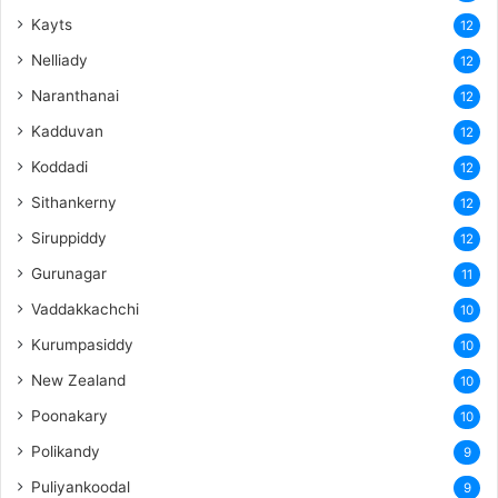
Kayts
12
Nelliady
12
Naranthanai
12
Kadduvan
12
Koddadi
12
Sithankerny
12
Siruppiddy
12
Gurunagar
11
Vaddakkachchi
10
Kurumpasiddy
10
New Zealand
10
Poonakary
10
Polikandy
9
Puliyankoodal
9