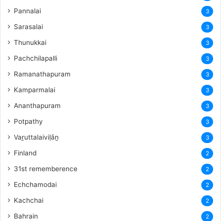
Pannalai
3
Sarasalai
3
Thunukkai
3
Pachchilapalli
3
Ramanathapuram
3
Kamparmalai
3
Ananthapuram
3
‎Potpathy
3
Vaṟuttalaiviḷāṉ
3
Finland
2
31st rememberence
2
Echchamodai
2
Kachchai
2
Bahrain
2