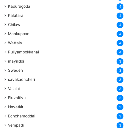
Kadurugoda
4
Kalutara
4
Chilaw
4
Mankuppan
4
Wattala
4
Puliyampokkanai
4
mayiliddi
3
Sweden
3
savakachcheri
3
Valalai
3
Eluvaitivu
3
Navatkiri
3
Echchamoddai
3
Vempadi
3