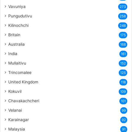
Vavuniya
273
Pungudutivu
258
Kilinochchi
248
Britain
175
Australia
168
India
161
Mullaitivu
152
Trincomalee
125
United Kingdom
118
Kokuvil
109
Chavakachcheri
101
Velanai
99
Karainagar
92
Malaysia
91