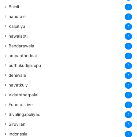
Buloli
1
haputale
1
Kalpitiya
1
nawalapti
1
Bandarawela
1
ampanthoddai
1
puthukudijiruppu
1
dehiwala
1
navatkuly
1
Vidaththatpalai
1
Funeral Live
1
Sivalingapuliyadi
1
Siruvilan
1
Indonesia
1