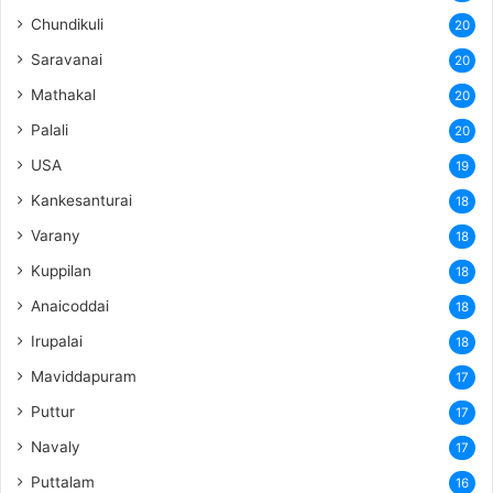
Chundikuli
20
Saravanai
20
Mathakal
20
Palali
20
USA
19
Kankesanturai
18
Varany
18
Kuppilan
18
Anaicoddai
18
Irupalai
18
Maviddapuram
17
Puttur
17
Navaly
17
Puttalam
16