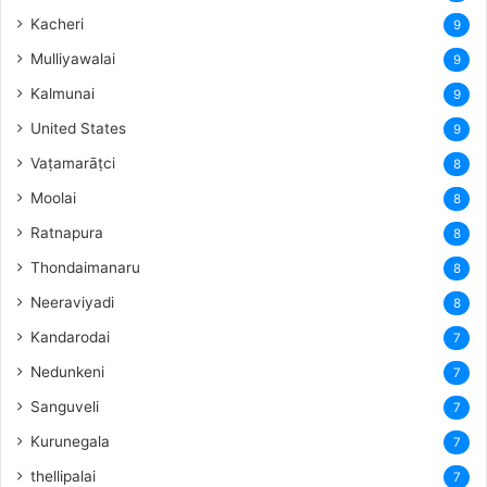
Kacheri
9
Mulliyawalai
9
Kalmunai
9
United States
9
Vaṭamarāṭci
8
Moolai
8
Ratnapura
8
Thondaimanaru
8
Neeraviyadi
8
Kandarodai
7
Nedunkeni
7
Sanguveli
7
Kurunegala
7
thellipalai
7