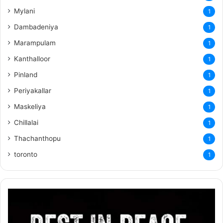
Mylani
1
Dambadeniya
1
Marampulam
1
Kanthalloor
1
Pinland
1
Periyakallar
1
Maskeliya
1
Chillalai
1
Thachanthopu
1
toronto
1