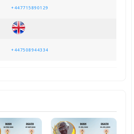
+447715890129
+447508944334