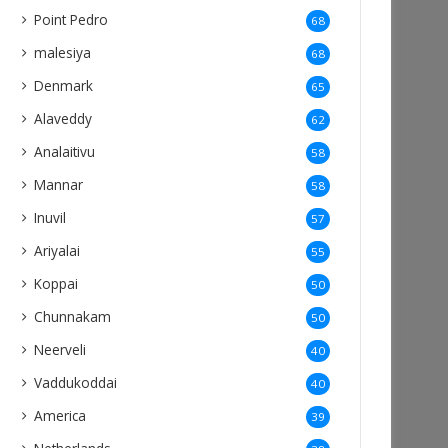
Point Pedro
68
malesiya
68
Denmark
65
Alaveddy
62
Analaitivu
58
Mannar
58
Inuvil
57
Ariyalai
55
Koppai
50
Chunnakam
50
Neerveli
40
Vaddukoddai
40
America
39