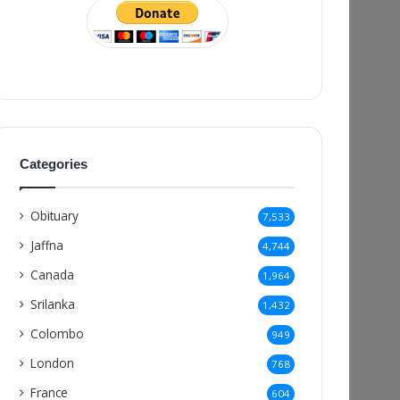
Categories
Obituary
7,533
Jaffna
4,744
Canada
1,964
Srilanka
1,432
Colombo
949
London
768
France
604