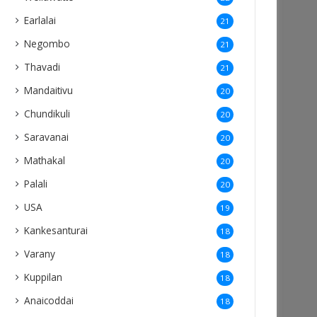
Earlalai
21
Negombo
21
Thavadi
21
Mandaitivu
20
Chundikuli
20
Saravanai
20
Mathakal
20
Palali
20
USA
19
Kankesanturai
18
Varany
18
Kuppilan
18
Anaicoddai
18