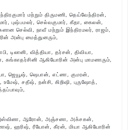
ரகுமார் மற்றும் திருமணி, தெய்வேந்திரன்,
ார், புஷ்பமலர், செல்வகுமார், கீதா, கைலன்,
ளான செல்வி, நாவீ மற்றும் இந்திரமலர், ராஜம்,
ன் அன்பு மைத்துனரும்,
ி, டிலானி, வித்தியா, தர்சன், திவியா,
ன், கங்காதர்சினி ஆகியோரின் அன்பு மாமனாரும்,
ியா, ஜெயூஷ், ஷெபான், எட்னா, குமரன்,
, உமேஷ், சதீஷ், நன்சி, கிறிஷி, புருஷோத்,
்தப்பாவும்,
அஸ்வினா, ஆரோன், அஞ்சனா, அக்சகன்,
ோஷ், ஹரிஷ், ரீயோன், கீரன், மியா ஆகியோரின்