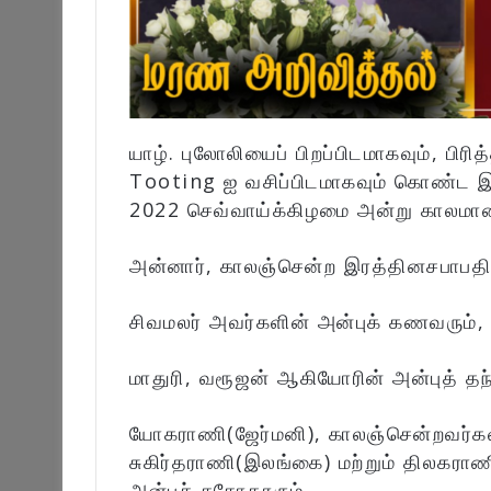
யாழ். புலோலியைப் பிறப்பிடமாகவும், ப
Tooting ஐ வசிப்பிடமாகவும் கொண்ட இ
2022 செவ்வாய்க்கிழமை அன்று காலமான
அன்னார், காலஞ்சென்ற இரத்தினசபாபதி
சிவமலர் அவர்களின் அன்புக் கணவரும்,
மாதுரி, வரூஜன் ஆகியோரின் அன்புத் தந
யோகராணி(ஜேர்மனி), காலஞ்சென்றவர்
சுகிர்தராணி(இலங்கை) மற்றும் திலகரா
அன்புச் சகோதரரும்,