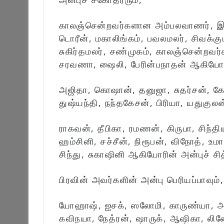
காலஞ்சென்றவர்களான அம்பலவாணர், இந்தி
டொரீன், மகாலிங்கம், பவலமலர், சிவக்கும
சுகிர்தமலர், சண்முகம், காலஞ்சென்றவர்க
சரவணா, ஷைலி, பேரின்பநாதன் ஆகியோரி
அஜிதா, கொஷான், தனுஜா, சுதர்சன், கோப
துஷ்யந்தி, நந்தகேசன், பிரியா, யதுகுல
ராகவன், தீபிகா, ரமணன், கிருபா, சிந்த
ஹம்சினி, சச்சீன், நிரூபன், விநோத், உமா
சிந்து, சுகாஷினி ஆகியோரின் அன்புச் சித
பிரவின் அவர்களின் அன்பு பெரியப்பாவும்,
யோஹாஷ், ஐசக், ஸலோமி, காருண்யா, 
கவிநயா, நேத்ரன், ஷாருக், ஆஷிகா, லின