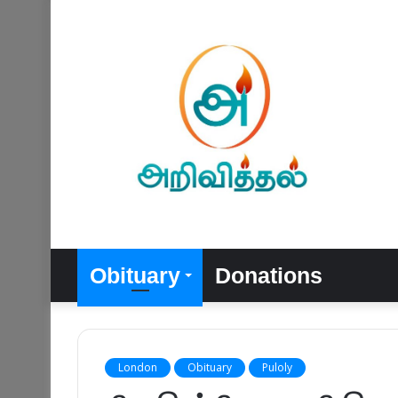
Obituary
Donations
London
Obituary
Puloly