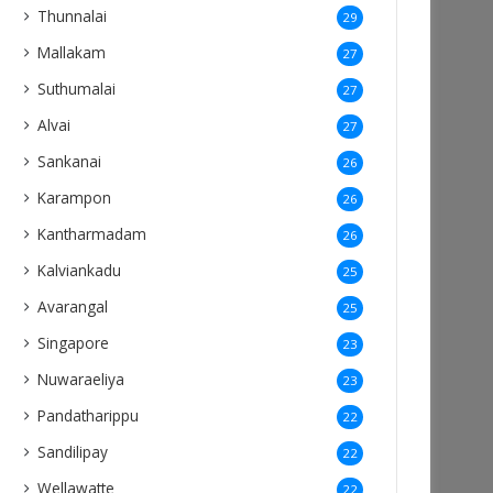
Thunnalai
29
Mallakam
27
Suthumalai
27
Alvai
27
Sankanai
26
Karampon
26
Kantharmadam
26
Kalviankadu
25
Avarangal
25
Singapore
23
Nuwaraeliya
23
Pandatharippu
22
Sandilipay
22
Wellawatte
22