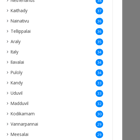
Netherlands
38
Kaithady
37
Nainativu
36
Tellippalai
36
Araly
35
Italy
34
Ilavalai
34
Puloly
34
Kandy
33
Uduvil
33
Madduvil
32
Kodikamam
30
Vannarpannai
29
Meesalai
29