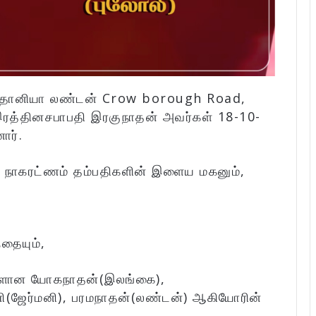
ிரித்தானியா லண்டன் Crow borough Road,
ரத்தினசபாபதி இரகுநாதன் அவர்கள் 18-10-
ார்.
 நாகரட்ணம் தம்பதிகளின் இளைய மகனும்,
்தையும்,
களான யோகநாதன்(இலங்கை),
ணி(ஜேர்மனி), பரமநாதன்(லண்டன்) ஆகியோரின்