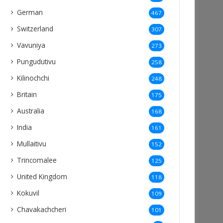
German
467
Switzerland
307
Vavuniya
273
Pungudutivu
258
Kilinochchi
248
Britain
175
Australia
168
India
161
Mullaitivu
152
Trincomalee
125
United Kingdom
118
Kokuvil
109
Chavakachcheri
101