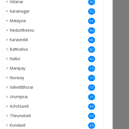
Velanai
99
Karainagar
92
Malaysia
91
Neduntheevu
90
Karaveddi
85
Batticaloa
82
Nallur
82
Manipay
79
Norway
73
Valvettithurai
73
Urumpirai
71
Achchuveli
69
Thirunelveli
69
Kondavil
69