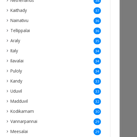
Netherlands
38
Kaithady
37
Nainativu
36
Tellippalai
36
Araly
35
Italy
34
Ilavalai
34
Puloly
34
Kandy
33
Uduvil
33
Madduvil
32
Kodikamam
30
Vannarpannai
29
Meesalai
29