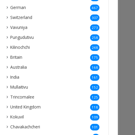
German
467
Switzerland
307
Vavuniya
273
Pungudutivu
258
Kilinochchi
248
Britain
175
Australia
168
India
161
Mullaitivu
152
Trincomalee
125
United Kingdom
118
Kokuvil
109
Chavakachcheri
101