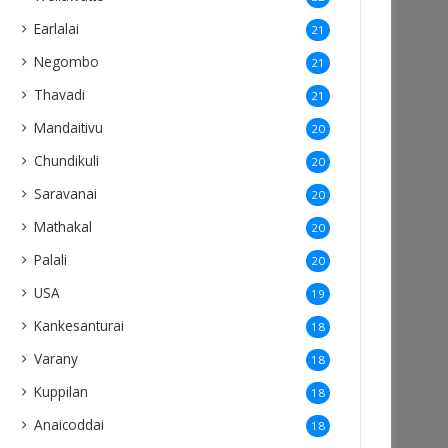
Earlalai
21
Negombo
21
Thavadi
21
Mandaitivu
20
Chundikuli
20
Saravanai
20
Mathakal
20
Palali
20
USA
19
Kankesanturai
18
Varany
18
Kuppilan
18
Anaicoddai
18