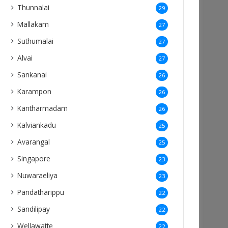
Thunnalai
29
Mallakam
27
Suthumalai
27
Alvai
27
Sankanai
26
Karampon
26
Kantharmadam
26
Kalviankadu
25
Avarangal
25
Singapore
23
Nuwaraeliya
23
Pandatharippu
22
Sandilipay
22
Wellawatte
22