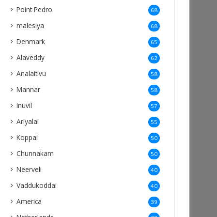
Point Pedro
68
malesiya
68
Denmark
65
Alaveddy
62
Analaitivu
58
Mannar
58
Inuvil
57
Ariyalai
55
Koppai
50
Chunnakam
50
Neerveli
40
Vaddukoddai
40
America
39