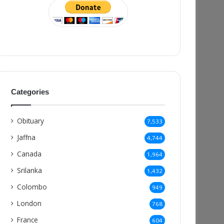
Categories
Obituary
7,533
Jaffna
4,744
Canada
1,964
Srilanka
1,432
Colombo
949
London
768
France
604