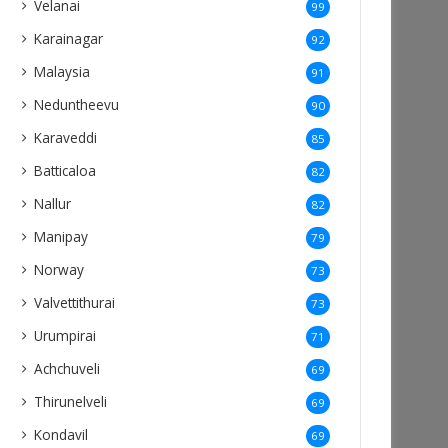
Velanai
99
Karainagar
92
Malaysia
91
Neduntheevu
90
Karaveddi
85
Batticaloa
82
Nallur
82
Manipay
79
Norway
73
Valvettithurai
73
Urumpirai
71
Achchuveli
69
Thirunelveli
69
Kondavil
69