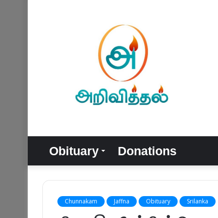
Obituary
Donations
Chunnakam
Jaffna
Obituary
Srilanka